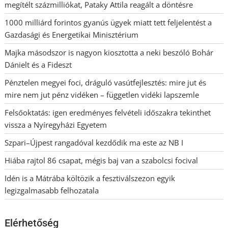
megítélt százmilliókat, Pataky Attila reagált a döntésre
1000 milliárd forintos gyanús ügyek miatt tett feljelentést a
Gazdasági és Energetikai Minisztérium
Majka másodszor is nagyon kiosztotta a neki beszóló Bohár
Dánielt és a Fideszt
Pénztelen megyei foci, dráguló vasútfejlesztés: mire jut és
mire nem jut pénz vidéken – független vidéki lapszemle
Felsőoktatás: igen eredményes felvételi időszakra tekinthet
vissza a Nyíregyházi Egyetem
Szpari–Újpest rangadóval kezdődik ma este az NB I
Hiába rajtol 86 csapat, mégis baj van a szabolcsi focival
Idén is a Mátrába költözik a fesztiválszezon egyik
legizgalmasabb felhozatala
Elérhetőség