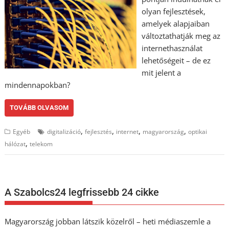
olyan fejlesztések,
amelyek alapjaiban
változtathatják meg az
internethasználat
lehetőségeit – de ez
mit jelent a
mindennapokban?
TOVÁBB OLVASOM
,
,
,
,
Egyéb
digitalizáció
fejlesztés
internet
magyarország
optikai
,
hálózat
telekom
A Szabolcs24 legfrissebb 24 cikke
Magyarország jobban látszik közelről – heti médiaszemle a