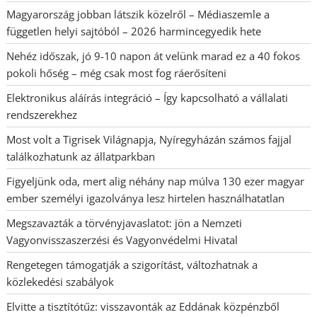
Magyarország jobban látszik közelről – Médiaszemle a
független helyi sajtóból – 2026 harmincegyedik hete
Nehéz időszak, jó 9-10 napon át velünk marad ez a 40 fokos
pokoli hőség – még csak most fog ráerősíteni
Elektronikus aláírás integráció – Így kapcsolható a vállalati
rendszerekhez
Most volt a Tigrisek Világnapja, Nyíregyházán számos fajjal
találkozhatunk az állatparkban
Figyeljünk oda, mert alig néhány nap múlva 130 ezer magyar
ember személyi igazolványa lesz hirtelen használhatatlan
Megszavazták a törvényjavaslatot: jön a Nemzeti
Vagyonvisszaszerzési és Vagyonvédelmi Hivatal
Rengetegen támogatják a szigorítást, változhatnak a
közlekedési szabályok
Elvitte a tisztítótűz: visszavonták az Eddának közpénzből