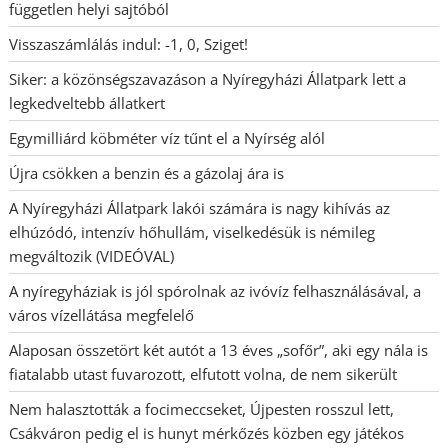
független helyi sajtóból
Visszaszámlálás indul: -1, 0, Sziget!
Siker: a közönségszavazáson a Nyíregyházi Állatpark lett a
legkedveltebb állatkert
Egymilliárd köbméter víz tűnt el a Nyírség alól
Újra csökken a benzin és a gázolaj ára is
A Nyíregyházi Állatpark lakói számára is nagy kihívás az
elhúzódó, intenzív hőhullám, viselkedésük is némileg
megváltozik (VIDEÓVAL)
A nyíregyháziak is jól spórolnak az ivóvíz felhasználásával, a
város vízellátása megfelelő
Alaposan összetört két autót a 13 éves „sofőr”, aki egy nála is
fiatalabb utast fuvarozott, elfutott volna, de nem sikerült
Nem halasztották a focimeccseket, Újpesten rosszul lett,
Csákváron pedig el is hunyt mérkőzés közben egy játékos