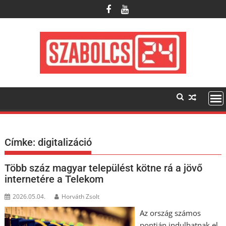
Skip
to
content
Címke:
digitalizáció
Több száz magyar települést kötne rá a jövő
internetére a Telekom
2026.05.04.
Horváth Zsolt
Az ország számos
pontján indulhatnak el