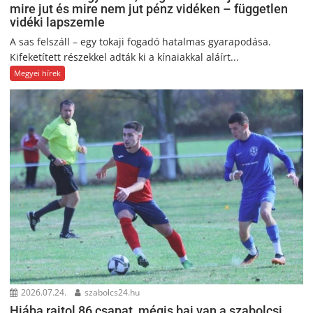
mire jut és mire nem jut pénz vidéken – független
vidéki lapszemle
A sas felszáll – egy tokaji fogadó hatalmas gyarapodása.
Kifeketített részekkel adták ki a kínaiakkal aláírt...
Megyei hírek
2026.07.24.
szabolcs24.hu
Hiába rajtol 86 csapat, mégis baj van a szabolcsi