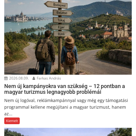
2026.08.09.
Farkas András
Nem új kampányokra van szükség – 12 pontban a
magyar turizmus legnagyobb problémái
Nem új logóval, reklámkampánnyal vagy még egy támogatási
programmal kellene megújítani a magyar turizmust, hanem
az...
Kiemelt