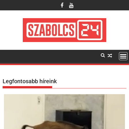
Skip
to
content
Legfontosabb híreink