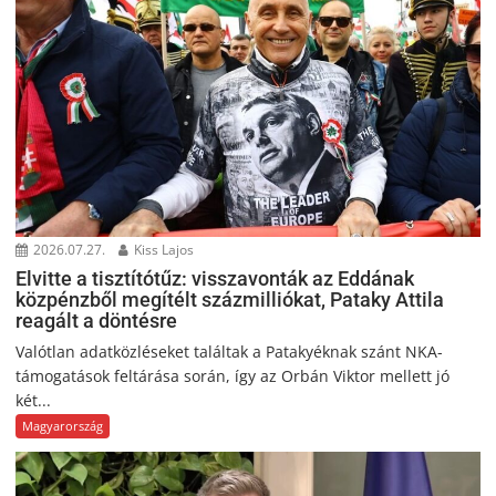
2026.07.27.
Kiss Lajos
Elvitte a tisztítótűz: visszavonták az Eddának
közpénzből megítélt százmilliókat, Pataky Attila
reagált a döntésre
Valótlan adatközléseket találtak a Patakyéknak szánt NKA-
támogatások feltárása során, így az Orbán Viktor mellett jó
két...
Magyarország