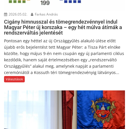
2026.05.02.
Farkas András
Cigány himnusszal és tömegrendezvénnyel indul
Magyar Péter új korszaka – egy hét múlva átírnák a
rendszerváltás jelentését
Pontosan egy héttel az új Országgyűlés alakuló ülése előtt
újabb erős bejelentést tett Magyar Péter: a Tisza Párt elnöke
közölte, hogy május 9-én nem csupán egy új parlamenti ciklus
kezdődik, hanem saját értelmezésében egy „rendszerváltó
Országgyűlés” alakul meg, amelynek napját a parlamenti
ceremóniától a Kossuth téri tömegrendezvényig látványos...
Választások