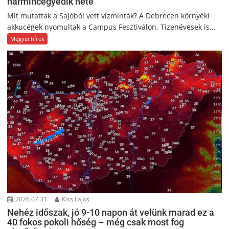
harmincegyedik hete
Mit mutattak a Sajóból vett vízminták? A Debrecen környéki
akkucégek nyomultak a Campus Fesztiválon. Tizenévesek is...
Megyei hírek
2026.07.31.
Kiss Lajos
Nehéz időszak, jó 9-10 napon át velünk marad ez a
40 fokos pokoli hőség – még csak most fog