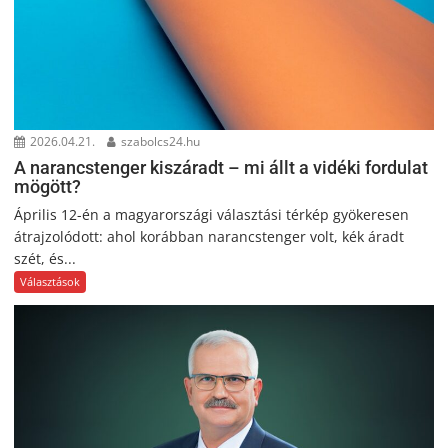
2026.04.21.
szabolcs24.hu
A narancstenger kiszáradt – mi állt a vidéki fordulat
mögött?
Április 12-én a magyarországi választási térkép gyökeresen
átrajzolódott: ahol korábban narancstenger volt, kék áradt
szét, és...
Választások