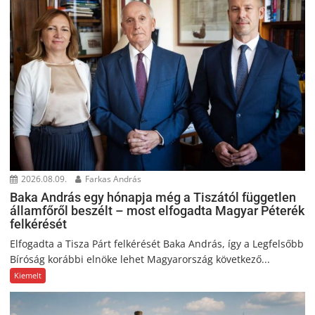
2026.08.09.
Farkas András
Baka András egy hónapja még a Tiszától független
államfőről beszélt – most elfogadta Magyar Péterék
felkérését
Elfogadta a Tisza Párt felkérését Baka András, így a Legfelsőbb
Bíróság korábbi elnöke lehet Magyarország következő...
Kiemelt