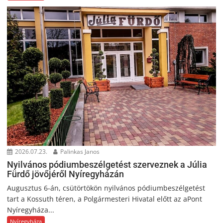
2026.07.23.
Palinkas Janos
Nyilvános pódiumbeszélgetést szerveznek a Júlia
Fürdő jövőjéről Nyíregyházán
Augusztus 6-án, csütörtökön nyilvános pódiumbeszélgetést
tart a Kossuth téren, a Polgármesteri Hivatal előtt az aPont
Nyíregyháza...
Nyíregyháza