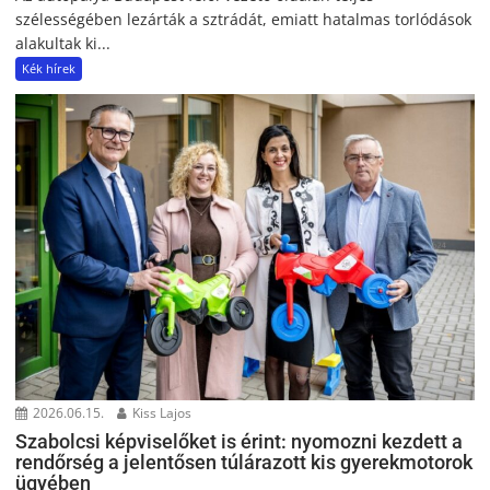
szélességében lezárták a sztrádát, emiatt hatalmas torlódások
alakultak ki...
Kék hírek
2026.06.15.
Kiss Lajos
Szabolcsi képviselőket is érint: nyomozni kezdett a
rendőrség a jelentősen túlárazott kis gyerekmotorok
ügyében