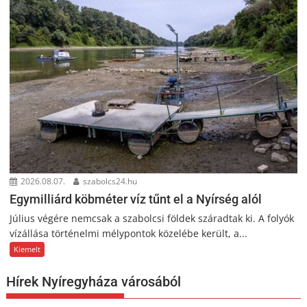
2026.08.07.
szabolcs24.hu
Egymilliárd köbméter víz tűnt el a Nyírség alól
Július végére nemcsak a szabolcsi földek száradtak ki. A folyók
vízállása történelmi mélypontok közelébe került, a...
Kiemelt
Hírek Nyíregyháza városából