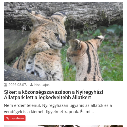
2026.08.07.
Kiss Lajos
Siker: a közönségszavazáson a Nyíregyházi
Állatpark lett a legkedveltebb állatkert
Nem érdemtelenül, Nyíregyházán ugyanis az állatok és a
vendégek is a kiemelt figyelmet kapnak. És mi...
Nyíregyháza