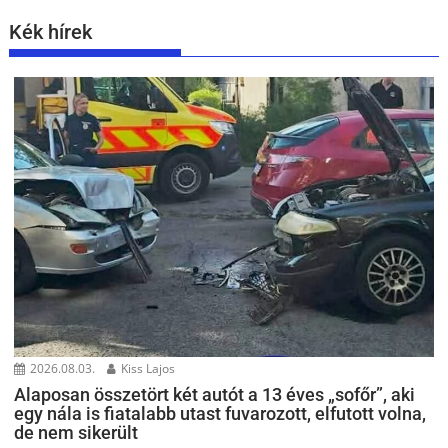
Kék hírek
2026.08.03.
Kiss Lajos
Alaposan összetört két autót a 13 éves „sofőr”, aki
egy nála is fiatalabb utast fuvarozott, elfutott volna,
de nem sikerült