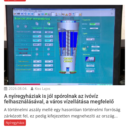
2026.08.04.
Kiss Lajos
A nyíregyháziak is jól spórolnak az ivóvíz
felhasználásával, a város vízellátása megfelelő
A történelmi aszály mellé egy hasonlóan történelmi forróság
zárkózott fel, ez pedig kifejezetten megnehezíti az ország...
Nyíregyháza