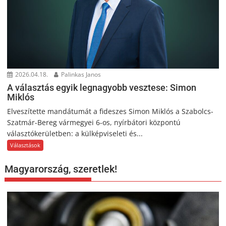
2026.04.18.
Palinkas Janos
A választás egyik legnagyobb vesztese: Simon
Miklós
Elveszítette mandátumát a fideszes Simon Miklós a Szabolcs-
Szatmár-Bereg vármegyei 6-os, nyírbátori központú
választókerületben: a külképviseleti és...
Választások
Magyarország, szeretlek!