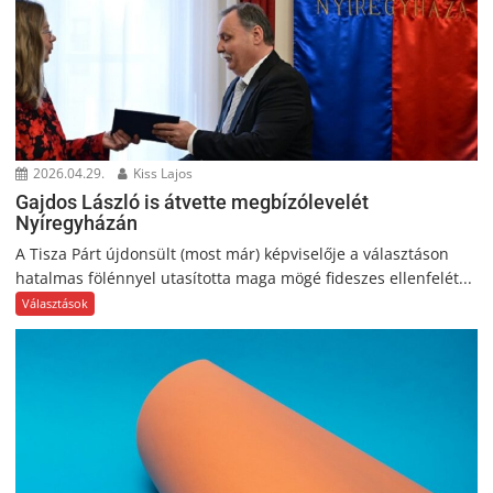
2026.04.29.
Kiss Lajos
Gajdos László is átvette megbízólevelét
Nyíregyházán
A Tisza Párt újdonsült (most már) képviselője a választáson
hatalmas fölénnyel utasította maga mögé fideszes ellenfelét...
Választások