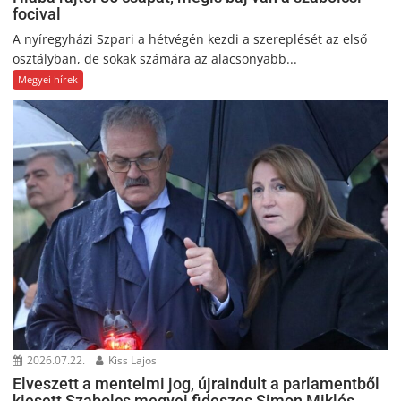
focival
A nyíregyházi Szpari a hétvégén kezdi a szereplését az első
osztályban, de sokak számára az alacsonyabb...
Megyei hírek
2026.07.22.
Kiss Lajos
Elveszett a mentelmi jog, újraindult a parlamentből
kiesett Szabolcs megyei fideszes Simon Miklós