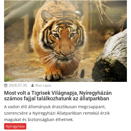
2026.07.30.
Kiss Lajos
Most volt a Tigrisek Világnapja, Nyíregyházán
számos fajjal találkozhatunk az állatparkban
A vadon élő állományuk drasztikusan megcsappant,
szerencsére a Nyíregyházi Állatparkban remekül érzik
magukat és biztonságban élhetnek.
Nyíregyháza