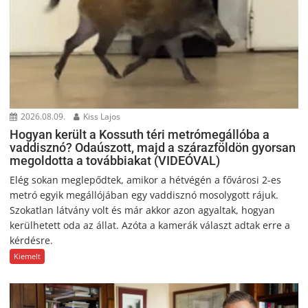
2026.08.09.
Kiss Lajos
Hogyan került a Kossuth téri metrómegállóba a
vaddisznó? Odaúszott, majd a szárazföldön gyorsan
megoldotta a továbbiakat (VIDEÓVAL)
Elég sokan meglepődtek, amikor a hétvégén a fővárosi 2-es
metró egyik megállójában egy vaddisznó mosolygott rájuk.
Szokatlan látvány volt és már akkor azon agyaltak, hogyan
kerülhetett oda az állat. Azóta a kamerák választ adtak erre a
kérdésre.
Kiemelt