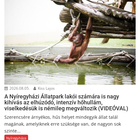
2026.08.05.
Kiss Lajos
A Nyíregyházi Állatpark lakói számára is nagy
kihívás az elhúzódó, intenzív hőhullám,
viselkedésük is némileg megváltozik (VIDEÓVAL)
Szerencsére árnyékos, hűs helyet mindegyik állat talál
magának, amelyiknek erre szüksége van, de nagyon sok
szinte...
Nyíregyháza