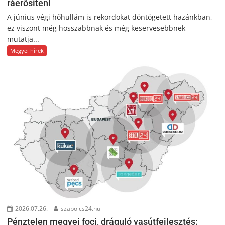
ráerősíteni
A június végi hőhullám is rekordokat döntögetett hazánkban,
ez viszont még hosszabbnak és még keservesebbnek
mutatja...
Megyei hírek
2026.07.26.
szabolcs24.hu
Pénztelen megyei foci, dráguló vasútfejlesztés: