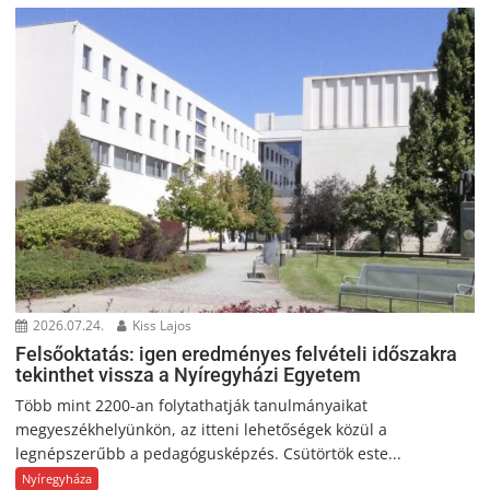
2026.07.24.
Kiss Lajos
Felsőoktatás: igen eredményes felvételi időszakra
tekinthet vissza a Nyíregyházi Egyetem
Több mint 2200-an folytathatják tanulmányaikat
megyeszékhelyünkön, az itteni lehetőségek közül a
legnépszerűbb a pedagógusképzés. Csütörtök este...
Nyíregyháza