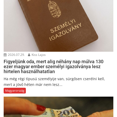
2026.07.29.
Kiss Lajos
Figyeljünk oda, mert alig néhány nap múlva 130
ezer magyar ember személyi igazolványa lesz
hirtelen használhatatlan
Ha még régi típusú személyije van, sürgősen cserélni kell,
mert a jövő héten már nem lesz...
Magyarország