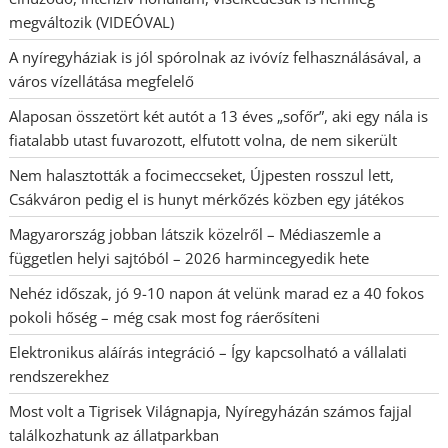
megváltozik (VIDEÓVAL)
A nyíregyháziak is jól spórolnak az ivóvíz felhasználásával, a
város vízellátása megfelelő
Alaposan összetört két autót a 13 éves „sofőr”, aki egy nála is
fiatalabb utast fuvarozott, elfutott volna, de nem sikerült
Nem halasztották a focimeccseket, Újpesten rosszul lett,
Csákváron pedig el is hunyt mérkőzés közben egy játékos
Magyarország jobban látszik közelről – Médiaszemle a
független helyi sajtóból – 2026 harmincegyedik hete
Nehéz időszak, jó 9-10 napon át velünk marad ez a 40 fokos
pokoli hőség – még csak most fog ráerősíteni
Elektronikus aláírás integráció – Így kapcsolható a vállalati
rendszerekhez
Most volt a Tigrisek Világnapja, Nyíregyházán számos fajjal
találkozhatunk az állatparkban