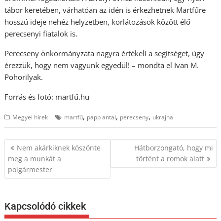
tábor keretében, várhatóan az idén is érkezhetnek Martfűre
hosszú ideje nehéz helyzetben, korlátozások között élő
perecsenyi fiatalok is.
Perecseny önkormányzata nagyra értékeli a segítséget, úgy
érezzük, hogy nem vagyunk egyedül! – mondta el Ivan M.
Pohorilyak.
Forrás és fotó: martfű.hu
,
,
,
Megyei hírek
martfű
papp antal
perecseny
ukrajna
Bejegyzés
Nem akárkiknek köszönte
Hátborzongató, hogy mi
navigáció
meg a munkát a
történt a romok alatt
polgármester
Kapcsolódó cikkek