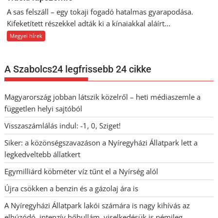
A sas felszáll – egy tokaji fogadó hatalmas gyarapodása.
Kifeketített részekkel adták ki a kínaiakkal aláírt...
Megyei hírek
A Szabolcs24 legfrissebb 24 cikke
Magyarország jobban látszik közelről – heti médiaszemle a
független helyi sajtóból
Visszaszámlálás indul: -1, 0, Sziget!
Siker: a közönségszavazáson a Nyíregyházi Állatpark lett a
legkedveltebb állatkert
Egymilliárd köbméter víz tűnt el a Nyírség alól
Újra csökken a benzin és a gázolaj ára is
A Nyíregyházi Állatpark lakói számára is nagy kihívás az
elhúzódó, intenzív hőhullám, viselkedésük is némileg