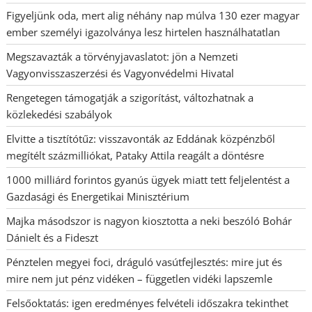
Figyeljünk oda, mert alig néhány nap múlva 130 ezer magyar
ember személyi igazolványa lesz hirtelen használhatatlan
Megszavazták a törvényjavaslatot: jön a Nemzeti
Vagyonvisszaszerzési és Vagyonvédelmi Hivatal
Rengetegen támogatják a szigorítást, változhatnak a
közlekedési szabályok
Elvitte a tisztítótűz: visszavonták az Eddának közpénzből
megítélt százmilliókat, Pataky Attila reagált a döntésre
1000 milliárd forintos gyanús ügyek miatt tett feljelentést a
Gazdasági és Energetikai Minisztérium
Majka másodszor is nagyon kiosztotta a neki beszóló Bohár
Dánielt és a Fideszt
Pénztelen megyei foci, dráguló vasútfejlesztés: mire jut és
mire nem jut pénz vidéken – független vidéki lapszemle
Felsőoktatás: igen eredményes felvételi időszakra tekinthet