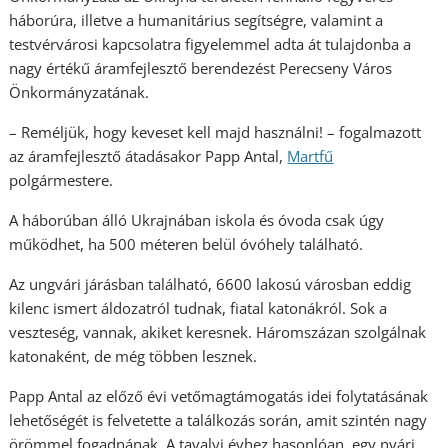
háborúra, illetve a humanitárius segítségre, valamint a
testvérvárosi kapcsolatra figyelemmel adta át tulajdonba a
nagy értékű áramfejlesztő berendezést Perecseny Város
Önkormányzatának.
– Reméljük, hogy keveset kell majd használni! – fogalmazott
az áramfejlesztő átadásakor Papp Antal,
Martfű
polgármestere.
A háborúban álló Ukrajnában iskola és óvoda csak úgy
működhet, ha 500 méteren belül óvóhely található.
Az ungvári járásban található, 6600 lakosú városban eddig
kilenc ismert áldozatról tudnak, fiatal katonákról. Sok a
veszteség, vannak, akiket keresnek. Háromszázan szolgálnak
katonaként, de még többen lesznek.
Papp Antal az előző évi vetőmagtámogatás idei folytatásának
lehetőségét is felvetette a találkozás során, amit szintén nagy
örömmel fogadnának. A tavalyi évhez hasonlóan, egy nyári