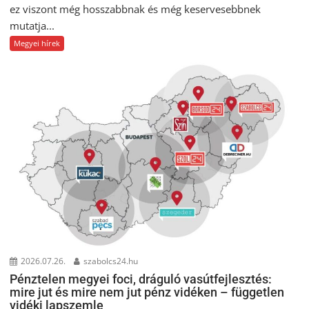
ez viszont még hosszabbnak és még keservesebbnek
mutatja...
Megyei hírek
2026.07.26.
szabolcs24.hu
Pénztelen megyei foci, dráguló vasútfejlesztés:
mire jut és mire nem jut pénz vidéken – független
vidéki lapszemle