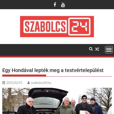
Skip
to
content
Egy Hondával lepték meg a testvértelepülést
2023.02.07.
szabolcs24.hu