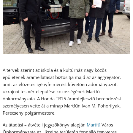
A tervek szerint az iskola és a kultúrház nagy közös
épületének áramellátását biztosítja majd az az aggregátor,
amit az előzetes igényfelmérést követően adományozott
ukrajnai testvértelepülése közösségének Martfű
önkormányzata. A Honda TR15 áramfejlesztő berendezést
személyesen vette át a minap Martfűn Ivan M. Pohorilyak,
Perecseny polgármestere.
Az átadási – átvételi jegyzőkönyv alapján
Martfű
Város
Önkormányzata az Ukrajna területén fennálló fegyveres