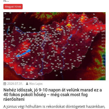
is...
Megyei hírek
2026.07.31.
Kiss Lajos
Nehéz időszak, jó 9-10 napon át velünk marad ez a
40 fokos pokoli hőség – még csak most fog
ráerősíteni
A június végi hőhullám is rekordokat döntögetett hazánkban,