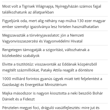
Most volt a Tigrisek Világnapja, Nyíregyházán számos fajjal
találkozhatunk az állatparkban
Figyeljünk oda, mert alig néhány nap múlva 130 ezer magyar
ember személyi igazolványa lesz hirtelen használhatatlan
Megszavazták a törvényjavaslatot: jön a Nemzeti
Vagyonvisszaszerzési és Vagyonvédelmi Hivatal
Rengetegen támogatják a szigorítást, változhatnak a
közlekedési szabályok
Elvitte a tisztítótűz: visszavonták az Eddának közpénzből
megítélt százmilliókat, Pataky Attila reagált a döntésre
1000 milliárd forintos gyanús ügyek miatt tett feljelentést a
Gazdasági és Energetikai Minisztérium
Majka másodszor is nagyon kiosztotta a neki beszóló Bohár
Dánielt és a Fideszt
Pénztelen megyei foci, dráguló vasútfejlesztés: mire jut és