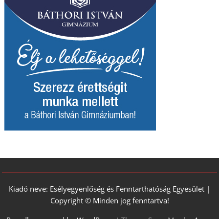
Kiadó neve: Esélyegyenlőség és Fenntarthatóság Egyesület |
Copyright © Minden jog fenntartva!