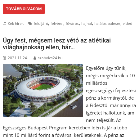
TOVÁBB OLVASOM
,
,
,
,
,
Kék hírek
felüljáró
felvétel
főváros
hajnal
halálos baleset
videó
Úgy fest, mégsem lesz vétó az atlétikai
világbajnokság ellen, bár…
2021.11.24.
szabolcs24.hu
Egyelőre úgy tűnik,
mégis megérkezik a 10
milliárdos
egészségügyi fejlesztési
pénz a kormánytól, de
a Fidesztől már annyira
ígéretet hallottunk, ami
nem teljesült. Az
Egészséges Budapest Program keretében idén is jár a több
mint 10 milliárd forint a fővárosi kerületeknek. A pénz az