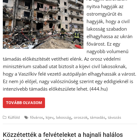
nyitva hagyják az
ostromgyűrűt és
hagyják, hogy a civil
lakosság szabadon
elhagyhassa az ukrán
fővárost. Ez egy
nagyobb volumenű
támadás előkészítését vetítheti elénk. Az orosz védelmi
minisztérium szabad utat biztosít a kijevi civil lakosoknak,
hogy a Vaszilkiv felé vezető autópályán elhagyhassák a várost.
Ez nem jó előjel, nagy valószínűség szerint egy eddigieknél is
intenzívebb támadás előkészülete lehet. (444.hu)
TOVÁBB OLVASOM
,
,
,
,
,
Külföld
főváros
kijev
lakosság
oroszok
támadás
távozás
Közzétették a felvételeket a hajnali halálos