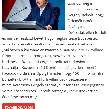
csomót, meg is
találjuk. Karácsony
Gergely kiakadt, hogy
Orbánék ismét
látványosan a
fővárosiak ellen fordult
és minden eszközt bevet, hogy megbüntesse Budapestet,
amiért merészelte leváltani a fideszes vezetést két éve.
„Miközben a kormány visszatartja a BKK-nak járó 12 milliárd
forintos normatív támogatást, veszélyeztetve ezzel a
budapesti közlekedési cégeket, politikai furkósbotnak
használja a Közbeszerzési Döntőbizottságot,” kommentálta
Facebook-oldalán a főpolgármester, hogy 150 millió forintra
büntették BKV-t a frankfurti villamosok beszerzése
miatt. Karácsony Gergely szerint „a vásárlás teljesen jogszerű
volt, a Közbeszerzési Döntőbizottság a „van-e izzókészlet”
érveléssel hozta meg…
TOVÁBB OLVASOM