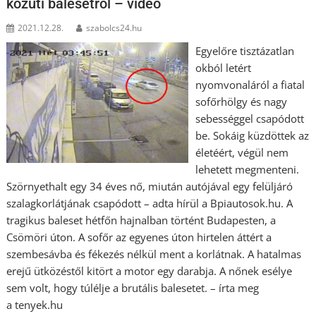
közúti balesetről – videó
2021.12.28.
szabolcs24.hu
Egyelőre tisztázatlan
okból letért
nyomvonaláról a fiatal
sofőrhölgy és nagy
sebességgel csapódott
be. Sokáig küzdöttek az
életéért, végül nem
lehetett megmenteni.
Szörnyethalt egy 34 éves nő, miután autójával egy felüljáró
szalagkorlátjának csapódott – adta hírül a Bpiautosok.hu. A
tragikus baleset hétfőn hajnalban történt Budapesten, a
Csömöri úton. A sofőr az egyenes úton hirtelen áttért a
szembesávba és fékezés nélkül ment a korlátnak. A hatalmas
erejű ütközéstől kitört a motor egy darabja. A nőnek esélye
sem volt, hogy túlélje a brutális balesetet. – írta meg
a tenyek.hu