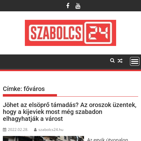
Skip
to
content
Címke:
főváros
Jöhet az elsöprő támadás? Az oroszok üzentek,
hogy a kijeviek most még szabadon
elhagyhatják a várost
2022.02.28.
szabolcs24.hu
Az egyik útvonalon