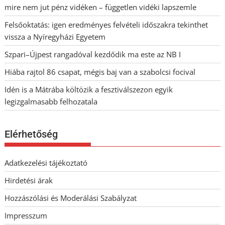
mire nem jut pénz vidéken – független vidéki lapszemle
Felsőoktatás: igen eredményes felvételi időszakra tekinthet
vissza a Nyíregyházi Egyetem
Szpari–Újpest rangadóval kezdődik ma este az NB I
Hiába rajtol 86 csapat, mégis baj van a szabolcsi focival
Idén is a Mátrába költözik a fesztiválszezon egyik
legizgalmasabb felhozatala
Elérhetőség
Adatkezelési tájékoztató
Hirdetési árak
Hozzászólási és Moderálási Szabályzat
Impresszum