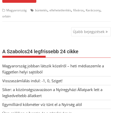
,
,
,
,
Magyarország
büntetés
ellehetetlenítés
főváros
Karácsony
orbán
Bejegyzés
Újabb bejegyzések
navigáció
A Szabolcs24 legfrissebb 24 cikke
Magyarország jobban látszik közelről – heti médiaszemle a
független helyi sajtóból
Visszaszámlálás indul: -1, 0, Sziget!
Siker: a közönségszavazáson a Nyíregyházi Állatpark lett a
legkedveltebb állatkert
Egymilliárd köbméter víz tűnt el a Nyírség alól