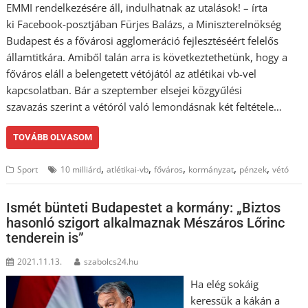
EMMI rendelkezésére áll, indulhatnak az utalások! – írta
ki Facebook-posztjában Fürjes Balázs, a Miniszterelnökség
Budapest és a fővárosi agglomeráció fejlesztéséért felelős
államtitkára. Amiből talán arra is következtethetünk, hogy a
főváros eláll a belengetett vétójától az atlétikai vb-vel
kapcsolatban. Bár a szeptember elsejei közgyűlési
szavazás szerint a vétóról való lemondásnak két feltétele…
TOVÁBB OLVASOM
,
,
,
,
,
Sport
10 milliárd
atlétikai-vb
főváros
kormányzat
pénzek
vétó
Ismét bünteti Budapestet a kormány: „Biztos
hasonló szigort alkalmaznak Mészáros Lőrinc
tenderein is”
2021.11.13.
szabolcs24.hu
Ha elég sokáig
keressük a kákán a