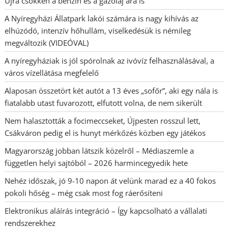
Újra csökken a benzin és a gázolaj ára is
A Nyíregyházi Állatpark lakói számára is nagy kihívás az
elhúzódó, intenzív hőhullám, viselkedésük is némileg
megváltozik (VIDEÓVAL)
A nyíregyháziak is jól spórolnak az ivóvíz felhasználásával, a
város vízellátása megfelelő
Alaposan összetört két autót a 13 éves „sofőr”, aki egy nála is
fiatalabb utast fuvarozott, elfutott volna, de nem sikerült
Nem halasztották a focimeccseket, Újpesten rosszul lett,
Csákváron pedig el is hunyt mérkőzés közben egy játékos
Magyarország jobban látszik közelről – Médiaszemle a
független helyi sajtóból – 2026 harmincegyedik hete
Nehéz időszak, jó 9-10 napon át velünk marad ez a 40 fokos
pokoli hőség – még csak most fog ráerősíteni
Elektronikus aláírás integráció – Így kapcsolható a vállalati
rendszerekhez