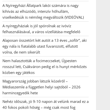
A Nyíregyházi Állatpark lakói számára is nagy
kihívás az elhúzódó, intenzív hőhullám,
viselkedésük is némileg megváltozik (VIDEÓVAL)
A nyíregyháziak is jól spórolnak az ivóvíz
felhasználásával, a város vízellátása megfelelő
Alaposan összetört két autót a 13 éves „sofőr”, aki
egy nála is fiatalabb utast fuvarozott, elfutott
volna, de nem sikerült
Nem halasztották a focimeccseket, Újpesten
rosszul lett, Csákváron pedig el is hunyt mérkőzés
közben egy játékos
Magyarország jobban látszik közelről –
Médiaszemle a független helyi sajtóból – 2026
harmincegyedik hete
Nehéz időszak, jó 9-10 napon át velünk marad ez a
40 fokos pokoli hőség – még csak most fog