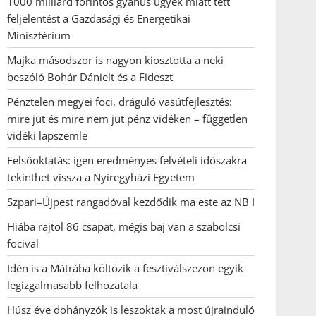
1000 milliárd forintos gyanús ügyek miatt tett
feljelentést a Gazdasági és Energetikai
Minisztérium
Majka másodszor is nagyon kiosztotta a neki
beszóló Bohár Dánielt és a Fideszt
Pénztelen megyei foci, dráguló vasútfejlesztés:
mire jut és mire nem jut pénz vidéken – független
vidéki lapszemle
Felsőoktatás: igen eredményes felvételi időszakra
tekinthet vissza a Nyíregyházi Egyetem
Szpari–Újpest rangadóval kezdődik ma este az NB I
Hiába rajtol 86 csapat, mégis baj van a szabolcsi
focival
Idén is a Mátrába költözik a fesztiválszezon egyik
legizgalmasabb felhozatala
Húsz éve dohányzók is leszoktak a most újrainduló