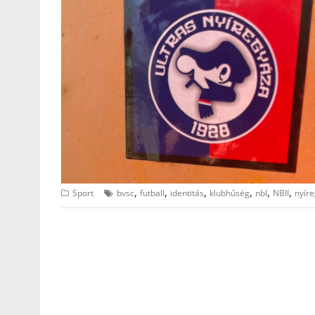
,
,
,
,
,
,
Sport
bvsc
futball
identitás
klubhűség
nbI
NBII
nyír