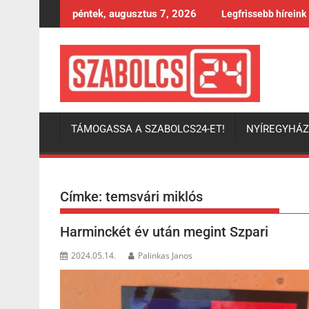
Skip
péntek, augusztus 7, 2026
Legfrissebb híreink
to
content
TÁMOGASSA A SZABOLCS24-ET!
NYÍREGYHÁ
Címke:
temsvári miklós
Harminckét év után megint Szpari
2024.05.14.
Palinkas Janos