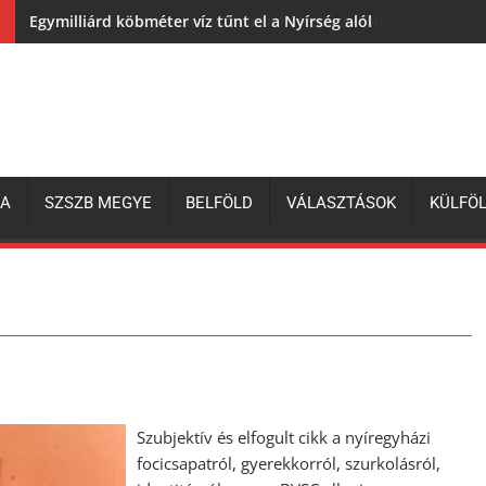
Egymilliárd köbméter víz tűnt el a Nyírség alól
ZA
SZSZB MEGYE
BELFÖLD
VÁLASZTÁSOK
KÜLFÖ
Szubjektív és elfogult cikk a nyíregyházi
focicsapatról, gyerekkorról, szurkolásról,