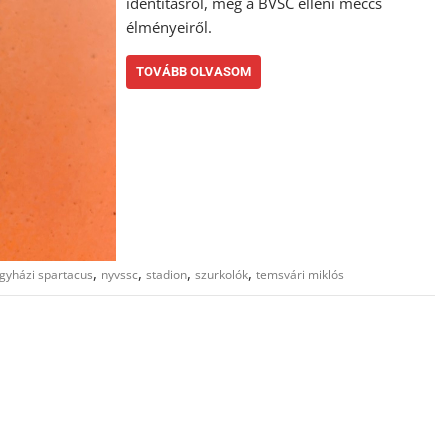
identitásról, meg a BVSC elleni meccs
élményeiről.
TOVÁBB OLVASOM
,
,
,
,
egyházi spartacus
nyvssc
stadion
szurkolók
temsvári miklós