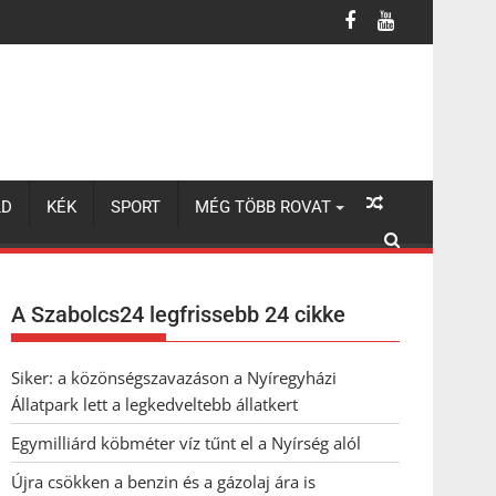
LD
KÉK
SPORT
MÉG TÖBB ROVAT
A Szabolcs24 legfrissebb 24 cikke
Siker: a közönségszavazáson a Nyíregyházi
Állatpark lett a legkedveltebb állatkert
Egymilliárd köbméter víz tűnt el a Nyírség alól
Újra csökken a benzin és a gázolaj ára is