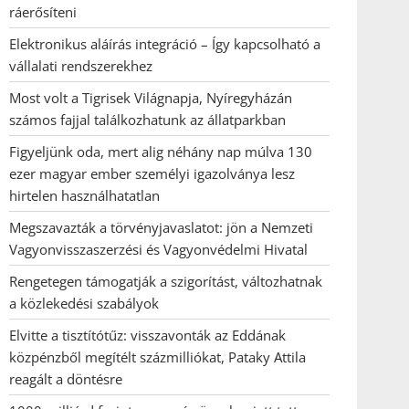
ráerősíteni
Elektronikus aláírás integráció – Így kapcsolható a
vállalati rendszerekhez
Most volt a Tigrisek Világnapja, Nyíregyházán
számos fajjal találkozhatunk az állatparkban
Figyeljünk oda, mert alig néhány nap múlva 130
ezer magyar ember személyi igazolványa lesz
hirtelen használhatatlan
Megszavazták a törvényjavaslatot: jön a Nemzeti
Vagyonvisszaszerzési és Vagyonvédelmi Hivatal
Rengetegen támogatják a szigorítást, változhatnak
a közlekedési szabályok
Elvitte a tisztítótűz: visszavonták az Eddának
közpénzből megítélt százmilliókat, Pataky Attila
reagált a döntésre