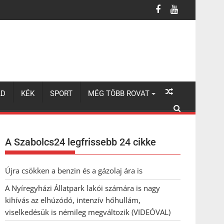
lhúzódó, intenzív hőhullám, viselkedésük is némileg megváltozik 
LD
KÉK
SPORT
MÉG TÖBB ROVAT
A Szabolcs24 legfrissebb 24 cikke
Újra csökken a benzin és a gázolaj ára is
A Nyíregyházi Állatpark lakói számára is nagy
kihívás az elhúzódó, intenzív hőhullám,
viselkedésük is némileg megváltozik (VIDEÓVAL)