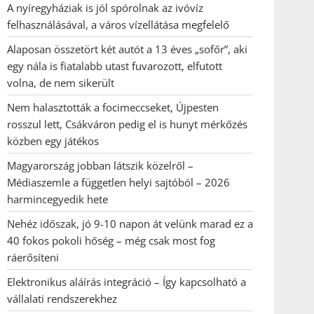
A nyíregyháziak is jól spórolnak az ivóvíz
felhasználásával, a város vízellátása megfelelő
Alaposan összetört két autót a 13 éves „sofőr”, aki
egy nála is fiatalabb utast fuvarozott, elfutott
volna, de nem sikerült
Nem halasztották a focimeccseket, Újpesten
rosszul lett, Csákváron pedig el is hunyt mérkőzés
közben egy játékos
Magyarország jobban látszik közelről –
Médiaszemle a független helyi sajtóból – 2026
harmincegyedik hete
Nehéz időszak, jó 9-10 napon át velünk marad ez a
40 fokos pokoli hőség – még csak most fog
ráerősíteni
Elektronikus aláírás integráció – Így kapcsolható a
vállalati rendszerekhez