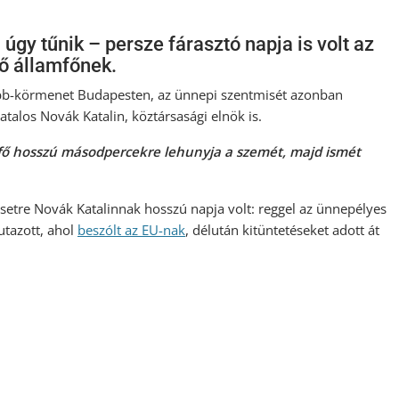
úgy tűnik – persze fárasztó napja is volt az
ő államfőnek.
obb-körmenet Budapesten, az ünnepi szentmisét azonban
atalos Novák Katalin, köztársasági elnök is.
amfő hosszú másodpercekre lehunyja a szemét, majd ismét
etre Novák Katalinnak hosszú napja volt: reggel az ünnepélyes
utazott, ahol
beszólt az EU-nak
, délután kitüntetéseket adott át