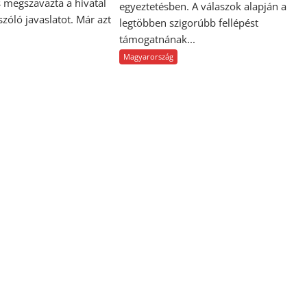
 megszavazta a hivatal
egyeztetésben. A válaszok alapján a
 szóló javaslatot. Már azt
legtöbben szigorúbb fellépést
támogatnának...
Magyarország