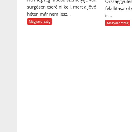
Országgyűlés
sürgősen cserélni kell, mert a jövő
felállításáról
héten már nem lesz...
is...
Magyarország
Magyarország