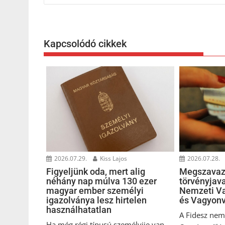
navigáció
Kapcsolódó cikkek
2026.07.29.
Kiss Lajos
2026.07.28.
Figyeljünk oda, mert alig
Megszavaz
néhány nap múlva 130 ezer
törvényjava
magyar ember személyi
Nemzeti Va
igazolványa lesz hirtelen
és Vagyonv
használhatatlan
A Fidesz nem 
Ha még régi típusú személyije van,