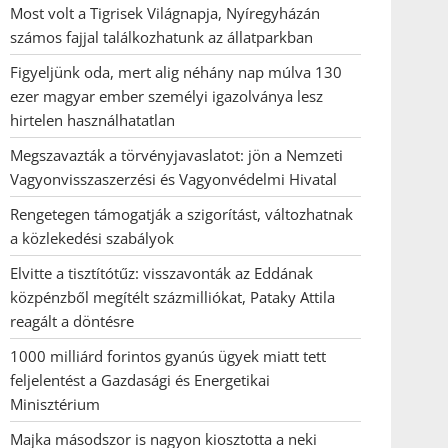
Most volt a Tigrisek Világnapja, Nyíregyházán
számos fajjal találkozhatunk az állatparkban
Figyeljünk oda, mert alig néhány nap múlva 130
ezer magyar ember személyi igazolványa lesz
hirtelen használhatatlan
Megszavazták a törvényjavaslatot: jön a Nemzeti
Vagyonvisszaszerzési és Vagyonvédelmi Hivatal
Rengetegen támogatják a szigorítást, változhatnak
a közlekedési szabályok
Elvitte a tisztítótűz: visszavonták az Eddának
közpénzből megítélt százmilliókat, Pataky Attila
reagált a döntésre
1000 milliárd forintos gyanús ügyek miatt tett
feljelentést a Gazdasági és Energetikai
Minisztérium
Majka másodszor is nagyon kiosztotta a neki