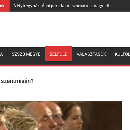
A Nyíregyházi Állatpark lakói számára is nagy kihívás az e
ink
ZA
SZSZB MEGYE
BELFÖLD
VÁLASZTÁSOK
KÜLFÖ
i szentmisén?