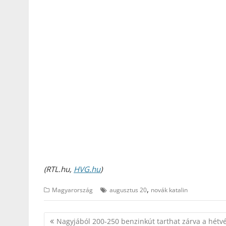
(RTL.hu,
HVG.hu
)
,
Magyarország
augusztus 20
novák katalin
Bejegyzés
Nagyjából 200-250 benzinkút tarthat zárva a hétv