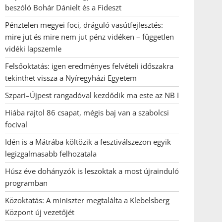
beszóló Bohár Dánielt és a Fideszt
Pénztelen megyei foci, dráguló vasútfejlesztés:
mire jut és mire nem jut pénz vidéken – független
vidéki lapszemle
Felsőoktatás: igen eredményes felvételi időszakra
tekinthet vissza a Nyíregyházi Egyetem
Szpari–Újpest rangadóval kezdődik ma este az NB I
Hiába rajtol 86 csapat, mégis baj van a szabolcsi
focival
Idén is a Mátrába költözik a fesztiválszezon egyik
legizgalmasabb felhozatala
Húsz éve dohányzók is leszoktak a most újrainduló
programban
Közoktatás: A miniszter megtalálta a Klebelsberg
Központ új vezetőjét