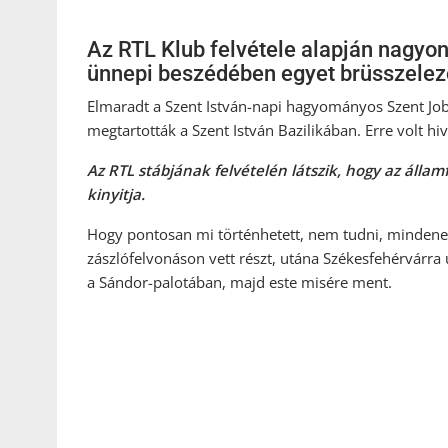
Az RTL Klub felvétele alapján nagyon 
ünnepi beszédében egyet brüsszelez
Elmaradt a Szent István-napi hagyományos Szent J
megtartották a Szent István Bazilikában. Erre volt hiv
Az RTL stábjának felvételén látszik, hogy az áll
kinyitja.
Hogy pontosan mi történhetett, nem tudni, mindenes
zászlófelvonáson vett részt, utána Székesfehérvárra 
a Sándor-palotában, majd este misére ment.