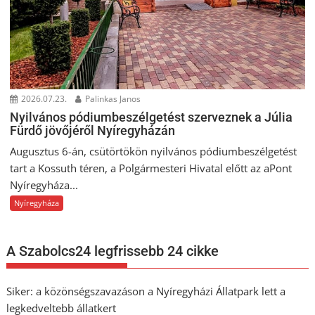
2026.07.23.
Palinkas Janos
Nyilvános pódiumbeszélgetést szerveznek a Júlia
Fürdő jövőjéről Nyíregyházán
Augusztus 6-án, csütörtökön nyilvános pódiumbeszélgetést
tart a Kossuth téren, a Polgármesteri Hivatal előtt az aPont
Nyíregyháza...
Nyíregyháza
A Szabolcs24 legfrissebb 24 cikke
Siker: a közönségszavazáson a Nyíregyházi Állatpark lett a
legkedveltebb állatkert