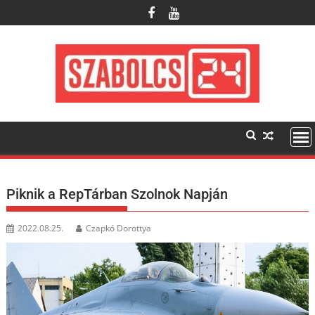
Skip
to
content
Piknik a RepTárban Szolnok Napján
2022.08.25.
Czapkó Dorottya