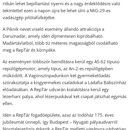
ritkán lehet bepillantást nyerni és a nagy érdeklődésre való
tekintettel ezen a napon újra be lehet ülni a MiG-29-es
vadászgép pilótafülkéjébe.
A Piknik nevet viselő esemény állandó attrakciója a
Darumadár, amely idén díjmentesen kipróbálható.
Madártávlatból, több tíz méteres magasságból csodálható
meg a RepTár és környéke.
Az eseményen többször beindításra kerül egy AS-62 típusú
repülőgépmotor, amely típus, az An-2-es repülőgépben
működött. A Vagonszínpadunkon két gyermekelőadás
szórakoztatja a kisgyermekes családokat a Ládafia Bábszínház
előadásában. A RepTár udvarán kialakításra kerül egy
lézerharc pálya, ahol lézerpuskával két csapat játszhat egymás
ellen.
Idén a RepTár fogadóépülete, azaz az Indóház 175. éves
jubileumát ünnepli, így Budapest – Nyugati pályaudvarról
Nosztalgiagőzös érkezik a RepTár melletti vágányra várhatóan