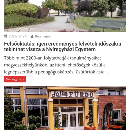
2026.07.24.
Kiss Lajos
Felsőoktatás: igen eredményes felvételi időszakra
tekinthet vissza a Nyíregyházi Egyetem
Több mint 2200-an folytathatják tanulmányaikat
megyeszékhelyünkön, az itteni lehetőségek közül a
legnépszerűbb a pedagógusképzés. Csütörtök este...
Nyíregyháza