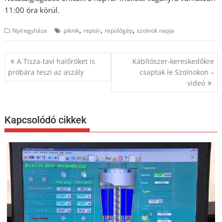
11:00 óra körül.
,
,
,
Nyíregyháza
piknik
reptár
repülőgép
szolnok napja
Bejegyzés
A Tisza-tavi halőröket is
Kábítószer-kereskedőkre
navigáció
próbára teszi az aszály
csaptak le Szolnokon –
videó
Kapcsolódó cikkek