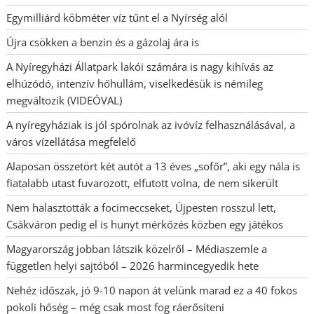
Egymilliárd köbméter víz tűnt el a Nyírség alól
Újra csökken a benzin és a gázolaj ára is
A Nyíregyházi Állatpark lakói számára is nagy kihívás az
elhúzódó, intenzív hőhullám, viselkedésük is némileg
megváltozik (VIDEÓVAL)
A nyíregyháziak is jól spórolnak az ivóvíz felhasználásával, a
város vízellátása megfelelő
Alaposan összetört két autót a 13 éves „sofőr”, aki egy nála is
fiatalabb utast fuvarozott, elfutott volna, de nem sikerült
Nem halasztották a focimeccseket, Újpesten rosszul lett,
Csákváron pedig el is hunyt mérkőzés közben egy játékos
Magyarország jobban látszik közelről – Médiaszemle a
független helyi sajtóból – 2026 harmincegyedik hete
Nehéz időszak, jó 9-10 napon át velünk marad ez a 40 fokos
pokoli hőség – még csak most fog ráerősíteni