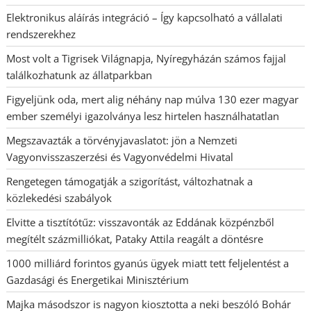
Elektronikus aláírás integráció – Így kapcsolható a vállalati
rendszerekhez
Most volt a Tigrisek Világnapja, Nyíregyházán számos fajjal
találkozhatunk az állatparkban
Figyeljünk oda, mert alig néhány nap múlva 130 ezer magyar
ember személyi igazolványa lesz hirtelen használhatatlan
Megszavazták a törvényjavaslatot: jön a Nemzeti
Vagyonvisszaszerzési és Vagyonvédelmi Hivatal
Rengetegen támogatják a szigorítást, változhatnak a
közlekedési szabályok
Elvitte a tisztítótűz: visszavonták az Eddának közpénzből
megítélt százmilliókat, Pataky Attila reagált a döntésre
1000 milliárd forintos gyanús ügyek miatt tett feljelentést a
Gazdasági és Energetikai Minisztérium
Majka másodszor is nagyon kiosztotta a neki beszóló Bohár