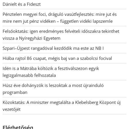
Dánielt és a Fideszt
Pénztelen megyei foci, dráguló vasútfejlesztés: mire jut és
mire nem jut pénz vidéken – független vidéki lapszemle
Felsőoktatás: igen eredményes felvételi időszakra tekinthet
vissza a Nyíregyházi Egyetem
Szpari–Újpest rangadóval kezdődik ma este az NB I
Hiába rajtol 86 csapat, mégis baj van a szabolcsi focival
Idén is a Mátrába költözik a fesztiválszezon egyik
legizgalmasabb felhozatala
Húsz éve dohányzók is leszoktak a most újrainduló
programban
Közoktatás: A miniszter megtalálta a Klebelsberg Központ új
vezetőjét
Elérhetőség