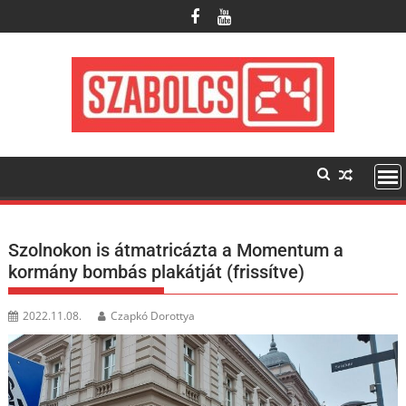
Skip
to
content
Szolnokon is átmatricázta a Momentum a
kormány bombás plakátját (frissítve)
2022.11.08.
Czapkó Dorottya