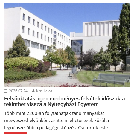
2026.07.24.
Kiss Lajos
Felsőoktatás: igen eredményes felvételi időszakra
tekinthet vissza a Nyíregyházi Egyetem
Több mint 2200-an folytathatják tanulmányaikat
megyeszékhelyünkön, az itteni lehetőségek közül a
legnépszerűbb a pedagógusképzés. Csütörtök este...