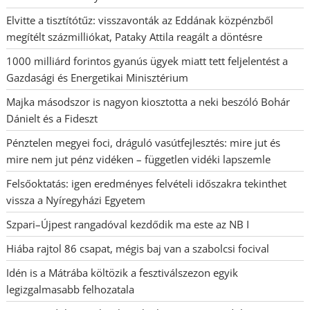
Elvitte a tisztítótűz: visszavonták az Eddának közpénzből
megítélt százmilliókat, Pataky Attila reagált a döntésre
1000 milliárd forintos gyanús ügyek miatt tett feljelentést a
Gazdasági és Energetikai Minisztérium
Majka másodszor is nagyon kiosztotta a neki beszóló Bohár
Dánielt és a Fideszt
Pénztelen megyei foci, dráguló vasútfejlesztés: mire jut és
mire nem jut pénz vidéken – független vidéki lapszemle
Felsőoktatás: igen eredményes felvételi időszakra tekinthet
vissza a Nyíregyházi Egyetem
Szpari–Újpest rangadóval kezdődik ma este az NB I
Hiába rajtol 86 csapat, mégis baj van a szabolcsi focival
Idén is a Mátrába költözik a fesztiválszezon egyik
legizgalmasabb felhozatala