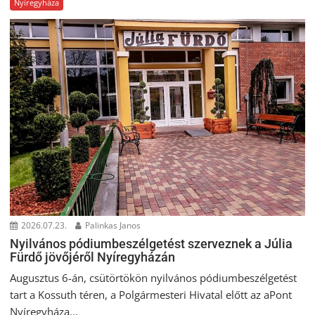
Nyíregyháza
2026.07.23.
Palinkas Janos
Nyilvános pódiumbeszélgetést szerveznek a Júlia
Fürdő jövőjéről Nyíregyházán
Augusztus 6-án, csütörtökön nyilvános pódiumbeszélgetést
tart a Kossuth téren, a Polgármesteri Hivatal előtt az aPont
Nyíregyháza...