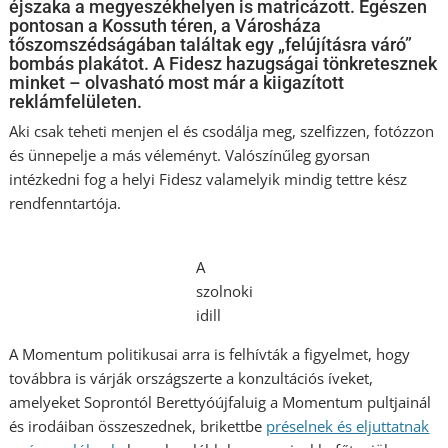
éjszaka a megyeszékhelyen is matricázott. Egészen
pontosan a Kossuth téren, a Városháza
tőszomszédságában találtak egy „felújításra váró”
bombás plakátot. A Fidesz hazugságai tönkretesznek
minket – olvasható most már a kiigazított
reklámfelületen.
Aki csak teheti menjen el és csodálja meg, szelfizzen, fotózzon
és ünnepelje a más véleményt. Valószínűleg gyorsan
intézkedni fog a helyi Fidesz valamelyik mindig tettre kész
rendfenntartója.
A
szolnoki
idill
A Momentum politikusai arra is felhívták a figyelmet, hogy
továbbra is várják országszerte a konzultációs íveket,
amelyeket Soprontól Berettyóújfaluig a Momentum pultjainál
és irodáiban összeszednek, brikettbe
préselnek és eljuttatnak