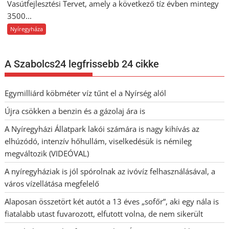
Vasútfejlesztési Tervet, amely a következő tíz évben mintegy
3500...
Nyíregyháza
A Szabolcs24 legfrissebb 24 cikke
Egymilliárd köbméter víz tűnt el a Nyírség alól
Újra csökken a benzin és a gázolaj ára is
A Nyíregyházi Állatpark lakói számára is nagy kihívás az
elhúzódó, intenzív hőhullám, viselkedésük is némileg
megváltozik (VIDEÓVAL)
A nyíregyháziak is jól spórolnak az ivóvíz felhasználásával, a
város vízellátása megfelelő
Alaposan összetört két autót a 13 éves „sofőr”, aki egy nála is
fiatalabb utast fuvarozott, elfutott volna, de nem sikerült