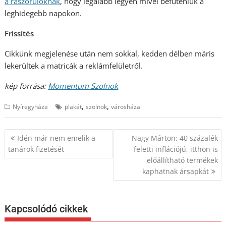
a rászorulóknak
, hogy legalább legyen mivel befűteniük a
leghidegebb napokon.
Frissítés
Cikkünk megjelenése után nem sokkal, kedden délben máris
lekerültek a matricák a reklámfelületről.
kép forrása:
Momentum Szolnok
,
,
Nyíregyháza
plakát
szolnok
városháza
Bejegyzés
Idén már nem emelik a
Nagy Márton: 40 százalék
navigáció
tanárok fizetését
feletti inflációjú, itthon is
előállítható termékek
kaphatnak ársapkát
Kapcsolódó cikkek