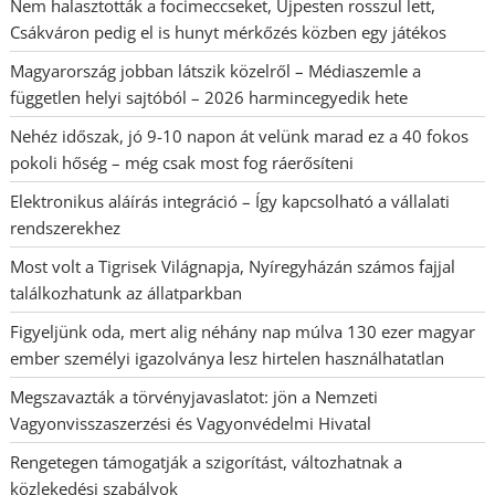
Nem halasztották a focimeccseket, Újpesten rosszul lett,
Csákváron pedig el is hunyt mérkőzés közben egy játékos
Magyarország jobban látszik közelről – Médiaszemle a
független helyi sajtóból – 2026 harmincegyedik hete
Nehéz időszak, jó 9-10 napon át velünk marad ez a 40 fokos
pokoli hőség – még csak most fog ráerősíteni
Elektronikus aláírás integráció – Így kapcsolható a vállalati
rendszerekhez
Most volt a Tigrisek Világnapja, Nyíregyházán számos fajjal
találkozhatunk az állatparkban
Figyeljünk oda, mert alig néhány nap múlva 130 ezer magyar
ember személyi igazolványa lesz hirtelen használhatatlan
Megszavazták a törvényjavaslatot: jön a Nemzeti
Vagyonvisszaszerzési és Vagyonvédelmi Hivatal
Rengetegen támogatják a szigorítást, változhatnak a
közlekedési szabályok