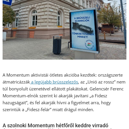
A Momentum aktivistái ötletes akcióba kezdtek: országszerte
átmatricázzák
a legújabb brüsszelezős
, az „Unió az rossz” nem
túl bonyolult üzenetével ellátott plakátokat. Gelencsér Ferenc
Momentum-elnök szerint ki akarják javítani „a Fidesz
hazugságait”, és fel akarják hívni a figyelmet arra, hogy
szerintük a „Fidesz-felár” miatt drágul minden.
A szolnoki Momentum hétfőről keddre virradó