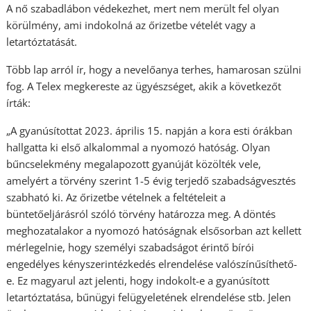
A nő szabadlábon védekezhet, mert nem merült fel olyan
körülmény, ami indokolná az őrizetbe vételét vagy a
letartóztatását.
Több lap arról ír, hogy a nevelőanya terhes, hamarosan szülni
fog. A Telex megkereste az ügyészséget, akik a következőt
írták:
„A gyanúsítottat 2023. április 15. napján a kora esti órákban
hallgatta ki első alkalommal a nyomozó hatóság. Olyan
bűncselekmény megalapozott gyanúját közölték vele,
amelyért a törvény szerint 1-5 évig terjedő szabadságvesztés
szabható ki. Az őrizetbe vételnek a feltételeit a
büntetőeljárásról szóló törvény határozza meg. A döntés
meghozatalakor a nyomozó hatóságnak elsősorban azt kellett
mérlegelnie, hogy személyi szabadságot érintő bírói
engedélyes kényszerintézkedés elrendelése valószínűsíthető-
e. Ez magyarul azt jelenti, hogy indokolt-e a gyanúsított
letartóztatása, bűnügyi felügyeletének elrendelése stb. Jelen