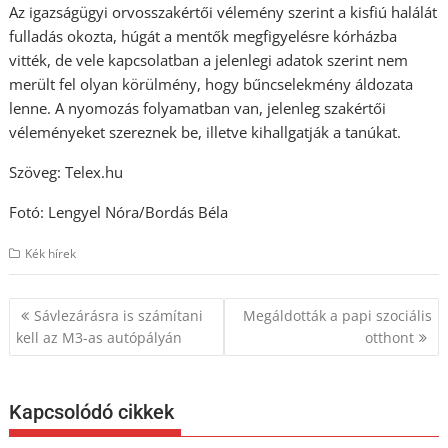
Az igazságügyi orvosszakértői vélemény szerint a kisfiú halálát
fulladás okozta, húgát a mentők megfigyelésre kórházba
vitték, de vele kapcsolatban a jelenlegi adatok szerint nem
merült fel olyan körülmény, hogy bűncselekmény áldozata
lenne. A nyomozás folyamatban van, jelenleg szakértői
véleményeket szereznek be, illetve kihallgatják a tanúkat.
Szöveg: Telex.hu
Fotó: Lengyel Nóra/Bordás Béla
Kék hírek
Bejegyzés
Sávlezárásra is számítani
Megáldották a papi szociális
navigáció
kell az M3-as autópályán
otthont
Kapcsolódó cikkek