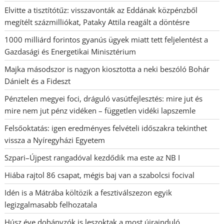
Elvitte a tisztítótűz: visszavonták az Eddának közpénzből
megítélt százmilliókat, Pataky Attila reagált a döntésre
1000 milliárd forintos gyanús ügyek miatt tett feljelentést a
Gazdasági és Energetikai Minisztérium
Majka másodszor is nagyon kiosztotta a neki beszóló Bohár
Dánielt és a Fideszt
Pénztelen megyei foci, dráguló vasútfejlesztés: mire jut és
mire nem jut pénz vidéken – független vidéki lapszemle
Felsőoktatás: igen eredményes felvételi időszakra tekinthet
vissza a Nyíregyházi Egyetem
Szpari–Újpest rangadóval kezdődik ma este az NB I
Hiába rajtol 86 csapat, mégis baj van a szabolcsi focival
Idén is a Mátrába költözik a fesztiválszezon egyik
legizgalmasabb felhozatala
Húsz éve dohányzók is leszoktak a most újrainduló