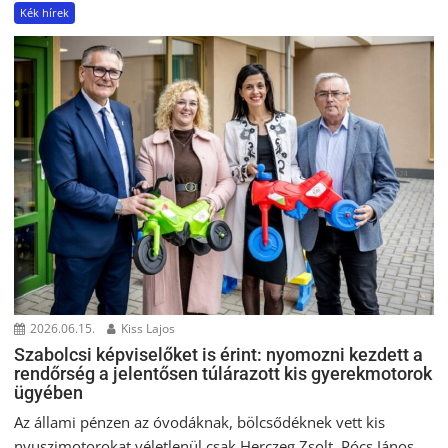
Kék hírek
2026.06.15.
Kiss Lajos
Szabolcsi képviselőket is érint: nyomozni kezdett a
rendőrség a jelentősen túlárazott kis gyerekmotorok
ügyében
Az állami pénzen az óvodáknak, bölcsődéknek vett kis
nyuszimotorokat véletlenül csak Herczeg Zsolt, Pócs János