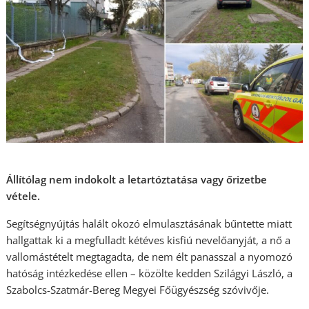
Állítólag nem indokolt a letartóztatása vagy őrizetbe
vétele.
Segítségnyújtás halált okozó elmulasztásának bűntette miatt
hallgattak ki a megfulladt kétéves kisfiú nevelőanyját, a nő a
vallomástételt megtagadta, de nem élt panasszal a nyomozó
hatóság intézkedése ellen – közölte kedden Szilágyi László, a
Szabolcs-Szatmár-Bereg Megyei Főügyészség szóvivője.