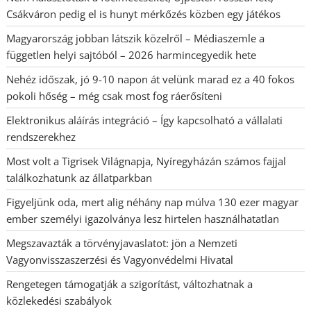
Csákváron pedig el is hunyt mérkőzés közben egy játékos
Magyarország jobban látszik közelről – Médiaszemle a
független helyi sajtóból – 2026 harmincegyedik hete
Nehéz időszak, jó 9-10 napon át velünk marad ez a 40 fokos
pokoli hőség – még csak most fog ráerősíteni
Elektronikus aláírás integráció – Így kapcsolható a vállalati
rendszerekhez
Most volt a Tigrisek Világnapja, Nyíregyházán számos fajjal
találkozhatunk az állatparkban
Figyeljünk oda, mert alig néhány nap múlva 130 ezer magyar
ember személyi igazolványa lesz hirtelen használhatatlan
Megszavazták a törvényjavaslatot: jön a Nemzeti
Vagyonvisszaszerzési és Vagyonvédelmi Hivatal
Rengetegen támogatják a szigorítást, változhatnak a
közlekedési szabályok