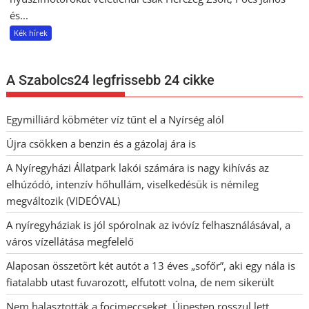
és...
Kék hírek
A Szabolcs24 legfrissebb 24 cikke
Egymilliárd köbméter víz tűnt el a Nyírség alól
Újra csökken a benzin és a gázolaj ára is
A Nyíregyházi Állatpark lakói számára is nagy kihívás az
elhúzódó, intenzív hőhullám, viselkedésük is némileg
megváltozik (VIDEÓVAL)
A nyíregyháziak is jól spórolnak az ivóvíz felhasználásával, a
város vízellátása megfelelő
Alaposan összetört két autót a 13 éves „sofőr”, aki egy nála is
fiatalabb utast fuvarozott, elfutott volna, de nem sikerült
Nem halasztották a focimeccseket, Újpesten rosszul lett,