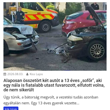
2026.08.03.
Kiss Lajos
Alaposan összetört két autót a 13 éves „sofőr”, aki
egy nála is fiatalabb utast fuvarozott, elfutott volna,
de nem sikerült
Úgy tűnik, a bátorság megvolt, a vezetési tudás azonban
egyáltalán nem. Egy 13 éves gyerek vezette...
Kék hírek