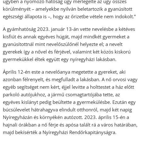
ügyben a nyomozó hatóság úgy mérlegelte az ügy összes
körülményét – amelyekbe nyilván beletartozik a gyanúsított
egészségi állapota is –, hogy az őrizetbe vétele nem indokolt.”
A gyámhatóság 2023. január 13-án vette nevelésbe a kétéves
kisfiút és annak egyéves húgát, majd mindkét gyermeket a
gyanúsítottnál mint nevelőszülőnél helyezte el; a nevelt
gyerekek így a nővel és férjével, valamint két közös kiskorú
gyermekükkel éltek együtt egy nyíregyházi lakásban.
Április 12-én este a nevelőanya megetette a gyereket, aki
azonban félrenyelt, és megfulladt a lakásban. A nő orvosi vagy
egyéb segítséget nem kért, éjjel levitte a holttestet a ház előtt
parkoló autójukhoz, a jármű csomagtartójába tette, az
egyéves kislányt pedig beültette a gyermekülésbe. Ezután egy
búcsúlevelet hátrahagyva elindult otthonról, majd két napig
Nyíregyházán és környékén autózott. 2023. április 15-én a
hajnali órákban a nő férje és apósa talált rá a város határában,
majd bekísérték a Nyíregyházi Rendőrkapitányságra.