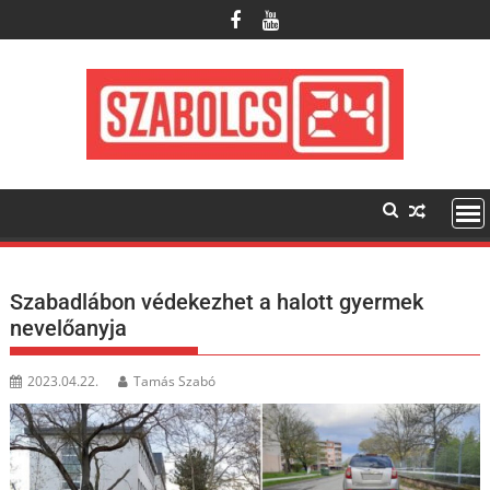
Skip
to
content
Szabadlábon védekezhet a halott gyermek
nevelőanyja
2023.04.22.
Tamás Szabó