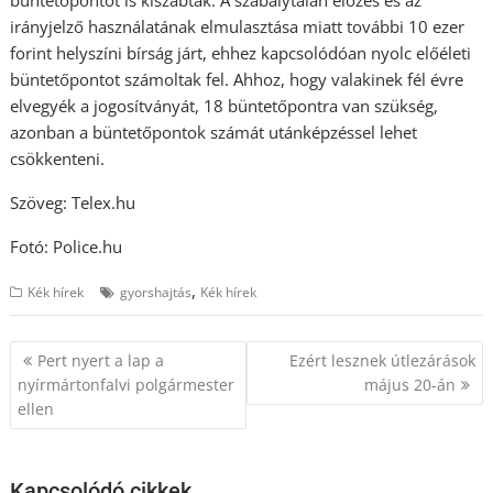
büntetőpontot is kiszabtak. A szabálytalan előzés és az
irányjelző használatának elmulasztása miatt további 10 ezer
forint helyszíni bírság járt, ehhez kapcsolódóan nyolc előéleti
büntetőpontot számoltak fel. Ahhoz, hogy valakinek fél évre
elvegyék a jogosítványát, 18 büntetőpontra van szükség,
azonban a büntetőpontok számát utánképzéssel lehet
csökkenteni.
Szöveg: Telex.hu
Fotó: Police.hu
,
Kék hírek
gyorshajtás
Kék hírek
Bejegyzés
Pert nyert a lap a
Ezért lesznek útlezárások
navigáció
nyírmártonfalvi polgármester
május 20-án
ellen
Kapcsolódó cikkek