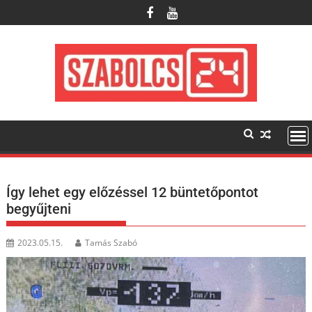
Skip
to
content
Így lehet egy előzéssel 12 büntetőpontot
begyűjteni
2023.05.15.
Tamás Szabó