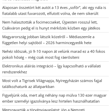
Alaposan összetört két autót a 13 éves „sofőr”, aki egy nála is
fiatalabb utast fuvarozott, elfutott volna, de nem sikerült
Nem halasztották a focimeccseket, Újpesten rosszul lett,
Csákváron pedig el is hunyt mérkőzés közben egy játékos
Magyarország jobban látszik közelről – Médiaszemle a
független helyi sajtóból – 2026 harmincegyedik hete
Nehéz időszak, jó 9-10 napon át velünk marad ez a 40 fokos
pokoli hőség – még csak most fog ráerősíteni
Elektronikus aláírás integráció – Így kapcsolható a vállalati
rendszerekhez
Most volt a Tigrisek Világnapja, Nyíregyházán számos fajjal
találkozhatunk az állatparkban
Figyeljünk oda, mert alig néhány nap múlva 130 ezer magyar
ember személyi igazolványa lesz hirtelen használhatatlan
Megszavazták a törvényjavaslatot: jön a Nemzeti