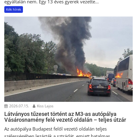
egyáltalán nem. Egy 13 éves gyerek vezette...
Kék hírek
2026.07.15.
Kiss Lajos
Látványos tűzeset történt az M3-as autópálya
Vásárosnamény felé vezető oldalán – teljes útzár
Az autópálya Budapest felől vezető oldalán teljes
szélességében lezárták a sztrádát, emiatt hatalmas