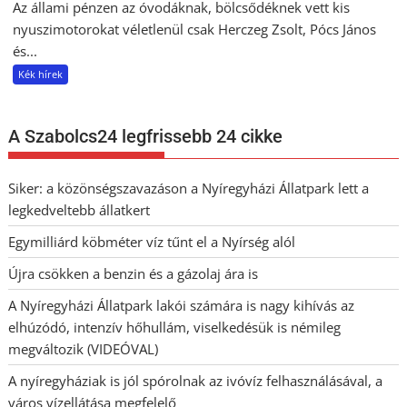
Az állami pénzen az óvodáknak, bölcsődéknek vett kis
nyuszimotorokat véletlenül csak Herczeg Zsolt, Pócs János
és...
Kék hírek
A Szabolcs24 legfrissebb 24 cikke
Siker: a közönségszavazáson a Nyíregyházi Állatpark lett a
legkedveltebb állatkert
Egymilliárd köbméter víz tűnt el a Nyírség alól
Újra csökken a benzin és a gázolaj ára is
A Nyíregyházi Állatpark lakói számára is nagy kihívás az
elhúzódó, intenzív hőhullám, viselkedésük is némileg
megváltozik (VIDEÓVAL)
A nyíregyháziak is jól spórolnak az ivóvíz felhasználásával, a
város vízellátása megfelelő