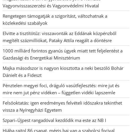
Vagyonvisszaszerzési és Vagyonvédelmi Hivatal
Rengetegen támogatják a szigorítást, változhatnak a
közlekedési szabályok
Elvitte a tisztítótűz: visszavonták az Eddának közpénzből
megítélt százmilliókat, Pataky Attila reagált a döntésre
1000 milliárd forintos gyanús ügyek miatt tett feljelentést a
Gazdasági és Energetikai Minisztérium
Majka másodszor is nagyon kiosztotta a neki beszóló Bohár
Dánielt és a Fideszt
Pénztelen megyei foci, dráguló vasútfejlesztés: mire jut és
mire nem jut pénz vidéken – független vidéki lapszemle
Felsőoktatás: igen eredményes felvételi időszakra tekinthet
vissza a Nyíregyházi Egyetem
Szpari–Újpest rangadóval kezdődik ma este az NB I
Hiába rajtol 86 csapat, mégis baj van a szabolcsi focival