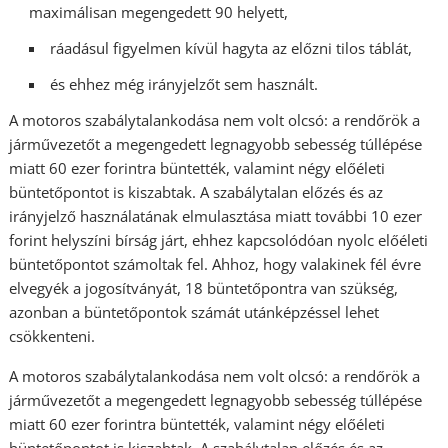
maximálisan megengedett 90 helyett,
ráadásul figyelmen kívül hagyta az előzni tilos táblát,
és ehhez még irányjelzőt sem használt.
A motoros szabálytalankodása nem volt olcsó: a rendőrök a
járművezetőt a megengedett legnagyobb sebesség túllépése
miatt 60 ezer forintra büntették, valamint négy előéleti
büntetőpontot is kiszabtak. A szabálytalan előzés és az
irányjelző használatának elmulasztása miatt további 10 ezer
forint helyszíni bírság járt, ehhez kapcsolódóan nyolc előéleti
büntetőpontot számoltak fel. Ahhoz, hogy valakinek fél évre
elvegyék a jogosítványát, 18 büntetőpontra van szükség,
azonban a büntetőpontok számát utánképzéssel lehet
csökkenteni.
A motoros szabálytalankodása nem volt olcsó: a rendőrök a
járművezetőt a megengedett legnagyobb sebesség túllépése
miatt 60 ezer forintra büntették, valamint négy előéleti