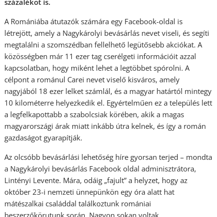
százalékot is.
A Romániába átutazók számára egy Facebook-oldal is
létrejött, amely a Nagykárolyi bevásárlás nevet viseli, és segíti
megtalálni a szomszédban fellelhető legütősebb akciókat. A
közösségben már 11 ezer tag cserélgeti információit azzal
kapcsolatban, hogy miként lehet a legtöbbet spórolni. A
célpont a románul Carei nevet viselő kisváros, amely
nagyjából 18 ezer lelket számlál, és a magyar határtól mintegy
10 kilométerre helyezkedik el. Egyértelműen ez a település lett
a legfelkapottabb a szabolcsiak körében, akik a magas
magyarországi árak miatt inkább útra kelnek, és így a román
gazdaságot gyarapítják.
Az olcsóbb bevásárlási lehetőség híre gyorsan terjed – mondta
a Nagykárolyi bevásárlás Facebook oldal adminisztrátora,
Lintényi Levente. Mára, odáig „fajult” a helyzet, hogy az
október 23-i nemzeti ünnepünkön egy óra alatt hat
mátészalkai családdal találkoztunk romániai
beszerzőkörutunk során. Nagyon sokan voltak