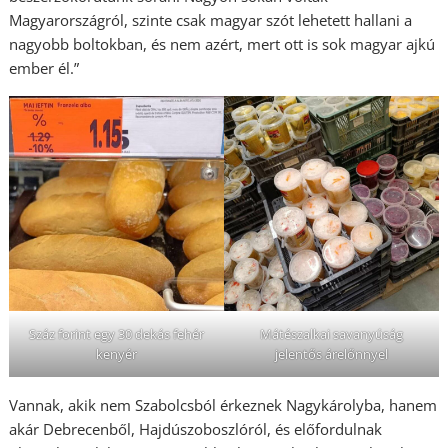
Magyarországról, szinte csak magyar szót lehetett hallani a
nagyobb boltokban, és nem azért, mert ott is sok magyar ajkú
ember él.”
Száz forint egy 30 dekás fehér
Mátészalkai savanyúság
kenyér
jelentős árelőnnyel
Vannak, akik nem Szabolcsból érkeznek Nagykárolyba, hanem
akár Debrecenből, Hajdúszoboszlóról, és előfordulnak