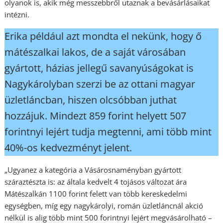
olyanok is, akik még messzebbről utaznak a bevásárlásaikat
intézni.
Erika például azt mondta el nekünk, hogy ő
mátészalkai lakos, de a saját városában
gyártott, házias jellegű savanyúságokat is
Nagykárolyban szerzi be az ottani magyar
üzletláncban, hiszen olcsóbban juthat
hozzájuk. Mindezt 859 forint helyett 507
forintnyi lejért tudja megtenni, ami több mint
40%-os kedvezményt jelent.
„Ugyanez a kategória a Vásárosnaményban gyártott
száraztészta is: az általa kedvelt 4 tojásos változat ára
Mátészalkán 1100 forint felett van több kereskedelmi
egységben, míg egy nagykárolyi, román üzletláncnál akció
nélkül is alig több mint 500 forintnyi lejért megvásárolható –