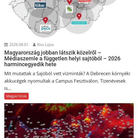
2026.08.01.
Kiss Lajos
Magyarország jobban látszik közelről –
Médiaszemle a független helyi sajtóból – 2026
harmincegyedik hete
Mit mutattak a Sajóból vett vízminták? A Debrecen környéki
akkucégek nyomultak a Campus Fesztiválon. Tizenévesek
is...
Megyei hírek