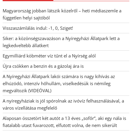
Magyarország jobban látszik közelről – heti médiaszemle a
független helyi sajtóból
Visszaszámlálás indul: -1, 0, Sziget!
Siker: a közönségszavazáson a Nyíregyházi Állatpark lett a
legkedveltebb állatkert
Egymilliárd köbméter víz tűnt el a Nyírség alól
Újra csökken a benzin és a gázolaj ára is
A Nyíregyházi Állatpark lakói számára is nagy kihívás az
elhúzódó, intenzív hőhullám, viselkedésük is némileg
megváltozik (VIDEÓVAL)
A nyíregyháziak is jól spórolnak az ivóvíz felhasználásával, a
város vízellátása megfelelő
Alaposan összetört két autót a 13 éves „sofőr”, aki egy nála is
fiatalabb utast fuvarozott, elfutott volna, de nem sikerült