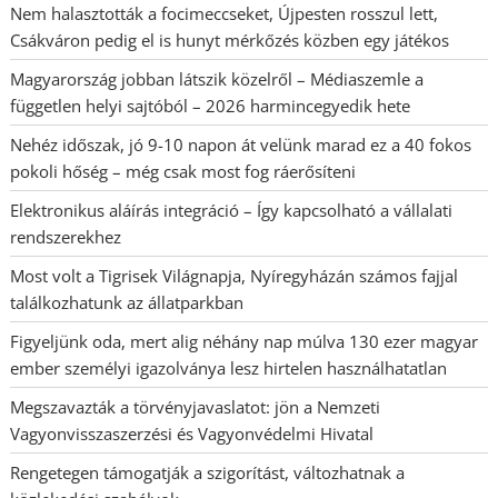
Nem halasztották a focimeccseket, Újpesten rosszul lett,
Csákváron pedig el is hunyt mérkőzés közben egy játékos
Magyarország jobban látszik közelről – Médiaszemle a
független helyi sajtóból – 2026 harmincegyedik hete
Nehéz időszak, jó 9-10 napon át velünk marad ez a 40 fokos
pokoli hőség – még csak most fog ráerősíteni
Elektronikus aláírás integráció – Így kapcsolható a vállalati
rendszerekhez
Most volt a Tigrisek Világnapja, Nyíregyházán számos fajjal
találkozhatunk az állatparkban
Figyeljünk oda, mert alig néhány nap múlva 130 ezer magyar
ember személyi igazolványa lesz hirtelen használhatatlan
Megszavazták a törvényjavaslatot: jön a Nemzeti
Vagyonvisszaszerzési és Vagyonvédelmi Hivatal
Rengetegen támogatják a szigorítást, változhatnak a