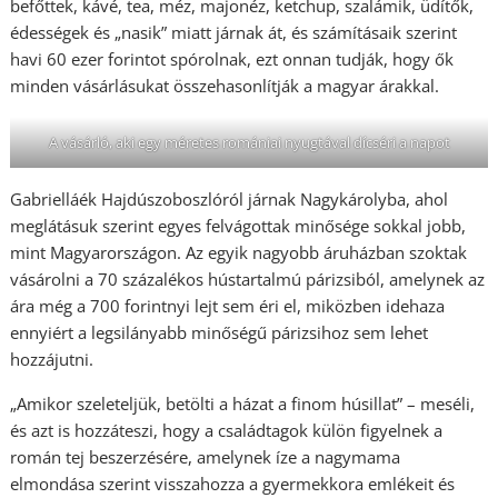
befőttek, kávé, tea, méz, majonéz, ketchup, szalámik, üdítők,
édességek és „nasik” miatt járnak át, és számításaik szerint
havi 60 ezer forintot spórolnak, ezt onnan tudják, hogy ők
minden vásárlásukat összehasonlítják a magyar árakkal.
A vásárló, aki egy méretes romániai nyugtával dícséri a napot
Gabrielláék Hajdúszoboszlóról járnak Nagykárolyba, ahol
meglátásuk szerint egyes felvágottak minősége sokkal jobb,
mint Magyarországon. Az egyik nagyobb áruházban szoktak
vásárolni a 70 százalékos hústartalmú párizsiból, amelynek az
ára még a 700 forintnyi lejt sem éri el, miközben idehaza
ennyiért a legsilányabb minőségű párizsihoz sem lehet
hozzájutni.
„Amikor szeleteljük, betölti a házat a finom húsillat” – meséli,
és azt is hozzáteszi, hogy a családtagok külön figyelnek a
román tej beszerzésére, amelynek íze a nagymama
elmondása szerint visszahozza a gyermekkora emlékeit és