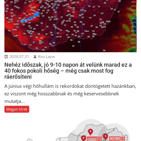
2026.07.31.
Kiss Lajos
Nehéz időszak, jó 9-10 napon át velünk marad ez a
40 fokos pokoli hőség – még csak most fog
ráerősíteni
A június végi hőhullám is rekordokat döntögetett hazánkban,
ez viszont még hosszabbnak és még keservesebbnek
mutatja...
Megyei hírek