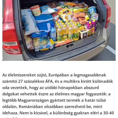
Az élelmiszereket sújtó, Európában a legmagasabbnak
számító 27 százalékos ÁFA, és a multikra kirótt különadók
oda vezettek, hogy az utóbbi hónapokban abszurd
dolgokat vehettek észre az élelmes magyar fogyasztók: a
legtöbb Magyarországon gyártott termék a határ túlsó
oldalán, Romániában olcsóbban szerezhető be, mint
idehaza. Nem is kicsivel, a különbség gyakran eléri a 30-40