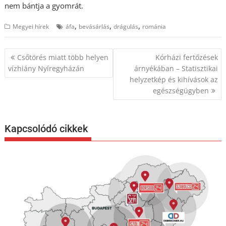
nem bántja a gyomrát.
,
,
,
Megyei hírek
áfa
bevásárlás
drágulás
románia
Bejegyzés
Csőtörés miatt több helyen
Kórházi fertőzések
navigáció
vízhiány Nyíregyházán
árnyékában – Statisztikai
helyzetkép és kihívások az
egészségügyben
Kapcsolódó cikkek