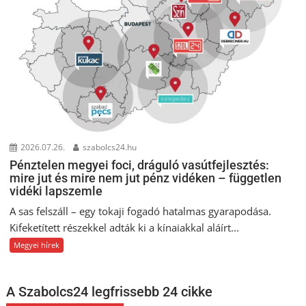
2026.07.26.
szabolcs24.hu
Pénztelen megyei foci, dráguló vasútfejlesztés:
mire jut és mire nem jut pénz vidéken – független
vidéki lapszemle
A sas felszáll – egy tokaji fogadó hatalmas gyarapodása.
Kifeketített részekkel adták ki a kínaiakkal aláírt...
Megyei hírek
A Szabolcs24 legfrissebb 24 cikke