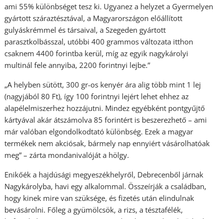
ami 55% különbséget tesz ki. Ugyanez a helyzet a Gyermelyen
gyártott száraztésztával, a Magyarországon előállított
gulyáskrémmel és társaival, a Szegeden gyártott
parasztkolbásszal, utóbbi 400 grammos változata itthon
csaknem 4400 forintba kerül, míg az egyik nagykárolyi
multinál fele annyiba, 2200 forintnyi lejbe.”
„A helyben sütött, 300 gr-os kenyér ára alig több mint 1 lej
(nagyjából 80 Ft), így 100 forintnyi lejért lehet ehhez az
alapélelmiszerhez hozzájutni. Mindez egyébként pontgyűjtő
kártyával akár átszámolva 85 forintért is beszerezhető – ami
már valóban elgondolkodtató különbség. Ezek a magyar
termékek nem akciósak, bármely nap ennyiért vásárolhatóak
meg” – zárta mondanivalóját a hölgy.
Enikőék a hajdúsági megyeszékhelyről, Debrecenből járnak
Nagykárolyba, havi egy alkalommal. Összeírják a családban,
hogy kinek mire van szüksége, és fizetés után elindulnak
bevásárolni. Főleg a gyümölcsök, a rizs, a tésztafélék,