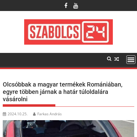
Skip
to
content
Olcsóbbak a magyar termékek Romániában,
egyre többen járnak a határ túloldalára
vásárolni
2024.10.25.
Farkas András