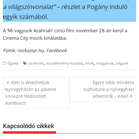
a világszínvonalat”
– részlet a Pogány induló
egyik számából.
A ’Mi vagyunk Azahriah’ című film november 28-án kerül a
Cinema City mozik kínálatába.
Fotók: rocksztar.hu, Facebook
,
,
,
,
Egyéb
azahriah
közvélemény-kutatás
lmok
magyarok
vágyak
Bejegyzés
Idén is élvezhetjük
Egyre több mindent
navigáció
Nyíregyházán az adventi
tudhatunk a nyíregyházi
ünnepre feldíszített
adventről – videó
autóbuszt
Kapcsolódó cikkek