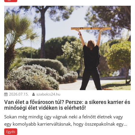
2026.07.15.
szabolcs24.hu
Van élet a fővároson túl? Persze: a sikeres karrier és
minőségi élet vidéken is elérhető!
Sokan még mindig úgy vágnak neki a felnőtt életnek vagy
egy komolyabb karrierváltásnak, hogy összepakolnak egy...
Egyéb