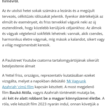
hírnévről.
Az év utolsó hetei sokak számára a lezárás és a megújult
tervezés, célkitűzés időszakát jelentik. Ilyenkor átértékeljük az
elmúlt év eseményeit, és friss tervekkel vágunk neki az új
esztendőnek, hogy közelebb kerüljünk céljainkhoz. Az álmok
és vágyak végtelenül sokfélék lehetnek: vannak, akik csendes,
harmonikus életre vágynak, míg mások a kalandot, sikert vagy
a világ megismerését keresik.
A Paulstreet Youtube csatorna tartalomgyártójának sikerült
beteljesítenie álmait
A Yettel friss, országos, reprezentatív kutatásában ezeket
vizsgálta, melyet a napokban debütáló
’
Mi Vagyunk
Azahriah
’
című film
kapcsán készített. A most megjelenő
film
Baukó Attila
, vagyis Azahriah történetét mutatja be,
aki
két év alatt robbant be a magyar könnyűzenei életbe
. A
róla, vele készült film 2023 nyarán indul, onnan követjük a