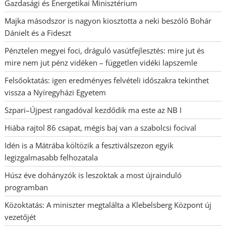
Gazdasági és Energetikai Minisztérium
Majka másodszor is nagyon kiosztotta a neki beszóló Bohár
Dánielt és a Fideszt
Pénztelen megyei foci, dráguló vasútfejlesztés: mire jut és
mire nem jut pénz vidéken – független vidéki lapszemle
Felsőoktatás: igen eredményes felvételi időszakra tekinthet
vissza a Nyíregyházi Egyetem
Szpari–Újpest rangadóval kezdődik ma este az NB I
Hiába rajtol 86 csapat, mégis baj van a szabolcsi focival
Idén is a Mátrába költözik a fesztiválszezon egyik
legizgalmasabb felhozatala
Húsz éve dohányzók is leszoktak a most újrainduló
programban
Közoktatás: A miniszter megtalálta a Klebelsberg Központ új
vezetőjét