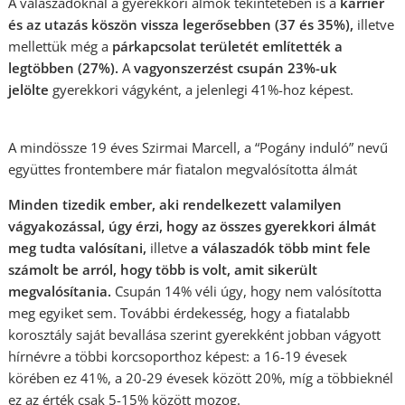
A válaszadóknál a gyerekkori álmok tekintetében is a
karrier
és az utazás köszön vissza legerősebben (37 és 35%),
illetve
mellettük még a
párkapcsolat területét említették a
legtöbben (27%).
A
vagyonszerzést csupán 23%-uk
jelölte
gyerekkori vágyként, a jelenlegi 41%-hoz képest.
A mindössze 19 éves Szirmai Marcell, a “Pogány induló” nevű
együttes frontembere már fiatalon megvalósította álmát
Minden tizedik ember, aki rendelkezett valamilyen
vágyakozással, úgy érzi, hogy az összes gyerekkori álmát
meg tudta valósítani,
illetve
a válaszadók több mint fele
számolt be arról, hogy több is volt, amit sikerült
megvalósítania.
Csupán 14% véli úgy, hogy nem valósította
meg egyiket sem. További érdekesség, hogy a fiatalabb
korosztály saját bevallása szerint gyerekként jobban vágyott
hírnévre a többi korcsoporthoz képest: a 16-19 évesek
körében ez 41%, a 20-29 évesek között 20%, míg a többieknél
ez az érték csak 5-15% között mozog.