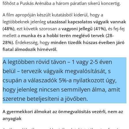
főhőst a Puskás Arénába a három páratlan sikerű koncertig.
A film apropóján készült kutatásból kiderül, hogy a
legtöbbeknek jelenleg
utazással kapcsolatos vágyaik vannak
(48%)
, ezt követik szorosan a
vagyoni jellegű (41%),
és fej-fej
mellett a
munka és a hobbi terén meglévő tervek (28-
28%).
Érdekesség, hogy
minden tizedik húszas éveiben járó
fiatal álmodozik hírnévről.
A legtöbben rövid távon – 1 vagy 2-5 éven
belül – tervezik vágyaik megvalósítását, s
csupán a válaszadók 5%-a nyilatkozott úgy,
hogy jelenleg nincsen semmilyen álma, amit
szeretne beteljesíteni a jövőben.
A gyermekkori álmokat az önmegvalósítás vezérli, nem az
anyagiak