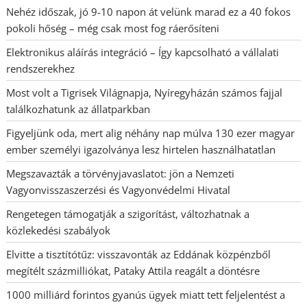
Nehéz időszak, jó 9-10 napon át velünk marad ez a 40 fokos
pokoli hőség – még csak most fog ráerősíteni
Elektronikus aláírás integráció – Így kapcsolható a vállalati
rendszerekhez
Most volt a Tigrisek Világnapja, Nyíregyházán számos fajjal
találkozhatunk az állatparkban
Figyeljünk oda, mert alig néhány nap múlva 130 ezer magyar
ember személyi igazolványa lesz hirtelen használhatatlan
Megszavazták a törvényjavaslatot: jön a Nemzeti
Vagyonvisszaszerzési és Vagyonvédelmi Hivatal
Rengetegen támogatják a szigorítást, változhatnak a
közlekedési szabályok
Elvitte a tisztítótűz: visszavonták az Eddának közpénzből
megítélt százmilliókat, Pataky Attila reagált a döntésre
1000 milliárd forintos gyanús ügyek miatt tett feljelentést a