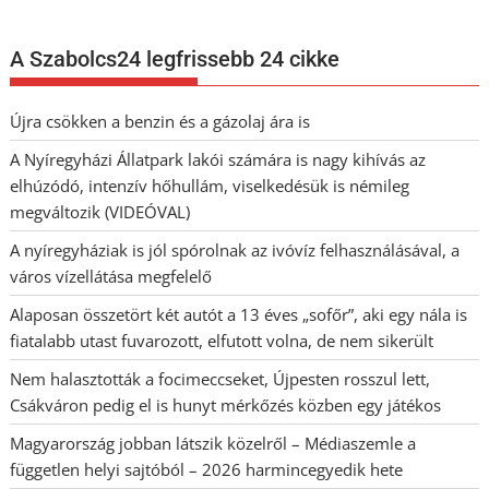
A Szabolcs24 legfrissebb 24 cikke
Újra csökken a benzin és a gázolaj ára is
A Nyíregyházi Állatpark lakói számára is nagy kihívás az
elhúzódó, intenzív hőhullám, viselkedésük is némileg
megváltozik (VIDEÓVAL)
A nyíregyháziak is jól spórolnak az ivóvíz felhasználásával, a
város vízellátása megfelelő
Alaposan összetört két autót a 13 éves „sofőr”, aki egy nála is
fiatalabb utast fuvarozott, elfutott volna, de nem sikerült
Nem halasztották a focimeccseket, Újpesten rosszul lett,
Csákváron pedig el is hunyt mérkőzés közben egy játékos
Magyarország jobban látszik közelről – Médiaszemle a
független helyi sajtóból – 2026 harmincegyedik hete