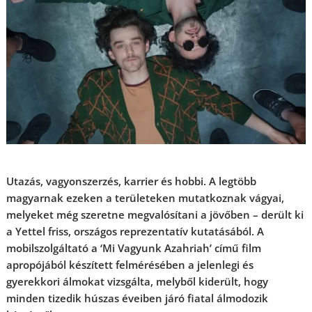
Utazás, vagyonszerzés, karrier és hobbi. A legtöbb
magyarnak ezeken a területeken mutatkoznak vágyai,
melyeket még szeretne megvalósítani a jövőben – derült ki
a Yettel friss, országos reprezentatív kutatásából. A
mobilszolgáltató a ‘Mi Vagyunk Azahriah’ című film
apropójából készített felmérésében a jelenlegi és
gyerekkori álmokat vizsgálta, melyből kiderült, hogy
minden tizedik húszas éveiben járó fiatal álmodozik