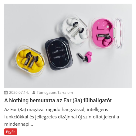
2026.07.14.
Támogatott Tartalom
A Nothing bemutatta az Ear (3a) fülhallgatót
Az Ear (3a) magával ragadó hangzással, intelligens
funkciókkal és jellegzetes dizájnnal új színfoltot jelent a
mindennapi...
Egyéb