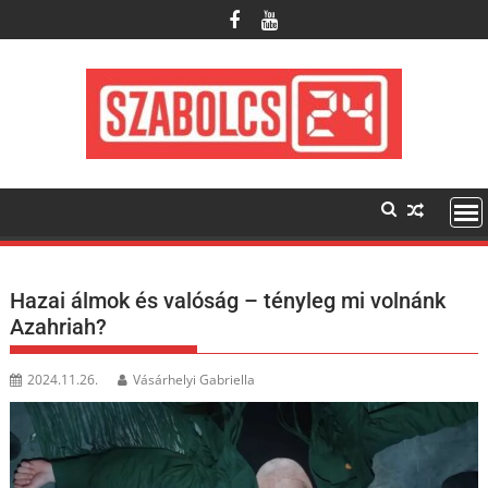
Skip
to
content
Hazai álmok és valóság – tényleg mi volnánk
Azahriah?
2024.11.26.
Vásárhelyi Gabriella