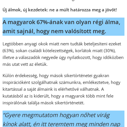
Új álmok, új kezdetek: ne a múlt határozza meg a jövőt!
A magyarok 67%-ának van olyan régi álma,
amit sajnál, hogy nem valósított meg.
Legtöbben anyagi okok miatt nem tudták beteljesíteni ezeket
(63%), sokan családi kötelezettségek, korlátok miatt (30%),
illetve a válaszadók negyede úgy nyilatkozott, hogy időközben
más utat vett az életük.
Külön érdekesség, hogy mások sikertörténetei gyakran
inspirációként szolgálhatnak számunkra, emlékeztetve, hogy
kitartással a saját álmaink is elérhetővé válhatnak. A
kutatásból az is kiderült, hogy a magyarok több mint fele
inspirálónak találja mások sikertörténetét.
“Gyere megmutatom hogyan nőhet virág
kínok alatt, én itt teremtem meg minden nap