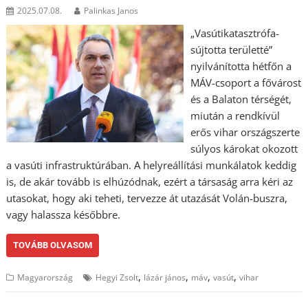
2025.07.08.
Palinkas Janos
„Vasútikatasztrófa-
sújtotta területté”
nyilvánította hétfőn a
MÁV-csoport a fővárost
és a Balaton térségét,
miután a rendkívül
erős vihar országszerte
súlyos károkat okozott
a vasúti infrastruktúrában. A helyreállítási munkálatok keddig
is, de akár tovább is elhúzódnak, ezért a társaság arra kéri az
utasokat, hogy aki teheti, tervezze át utazását Volán-buszra,
vagy halassza későbbre.
TOVÁBB OLVASOM
,
,
,
,
Magyarország
Hegyi Zsolt
lázár jános
máv
vasút
vihar