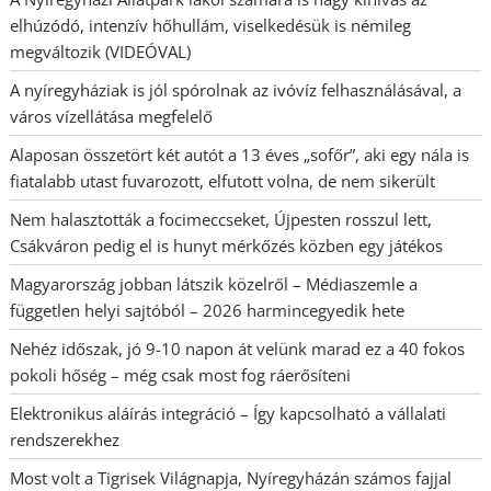
elhúzódó, intenzív hőhullám, viselkedésük is némileg
megváltozik (VIDEÓVAL)
A nyíregyháziak is jól spórolnak az ivóvíz felhasználásával, a
város vízellátása megfelelő
Alaposan összetört két autót a 13 éves „sofőr”, aki egy nála is
fiatalabb utast fuvarozott, elfutott volna, de nem sikerült
Nem halasztották a focimeccseket, Újpesten rosszul lett,
Csákváron pedig el is hunyt mérkőzés közben egy játékos
Magyarország jobban látszik közelről – Médiaszemle a
független helyi sajtóból – 2026 harmincegyedik hete
Nehéz időszak, jó 9-10 napon át velünk marad ez a 40 fokos
pokoli hőség – még csak most fog ráerősíteni
Elektronikus aláírás integráció – Így kapcsolható a vállalati
rendszerekhez
Most volt a Tigrisek Világnapja, Nyíregyházán számos fajjal