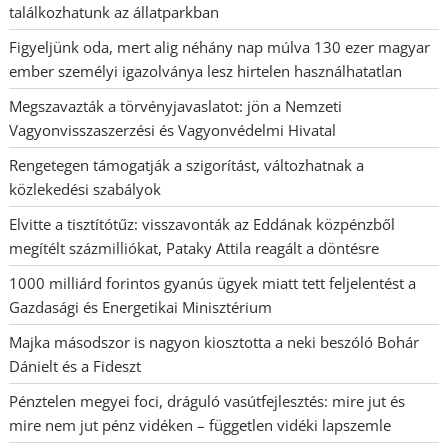
találkozhatunk az állatparkban
Figyeljünk oda, mert alig néhány nap múlva 130 ezer magyar
ember személyi igazolványa lesz hirtelen használhatatlan
Megszavazták a törvényjavaslatot: jön a Nemzeti
Vagyonvisszaszerzési és Vagyonvédelmi Hivatal
Rengetegen támogatják a szigorítást, változhatnak a
közlekedési szabályok
Elvitte a tisztítótűz: visszavonták az Eddának közpénzből
megítélt százmilliókat, Pataky Attila reagált a döntésre
1000 milliárd forintos gyanús ügyek miatt tett feljelentést a
Gazdasági és Energetikai Minisztérium
Majka másodszor is nagyon kiosztotta a neki beszóló Bohár
Dánielt és a Fideszt
Pénztelen megyei foci, dráguló vasútfejlesztés: mire jut és
mire nem jut pénz vidéken – független vidéki lapszemle