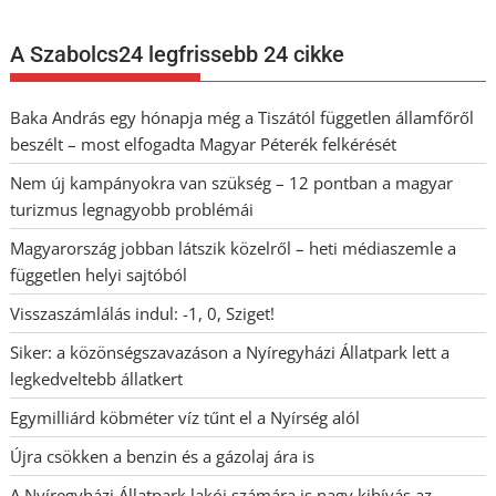
A Szabolcs24 legfrissebb 24 cikke
Baka András egy hónapja még a Tiszától független államfőről
beszélt – most elfogadta Magyar Péterék felkérését
Nem új kampányokra van szükség – 12 pontban a magyar
turizmus legnagyobb problémái
Magyarország jobban látszik közelről – heti médiaszemle a
független helyi sajtóból
Visszaszámlálás indul: -1, 0, Sziget!
Siker: a közönségszavazáson a Nyíregyházi Állatpark lett a
legkedveltebb állatkert
Egymilliárd köbméter víz tűnt el a Nyírség alól
Újra csökken a benzin és a gázolaj ára is
A Nyíregyházi Állatpark lakói számára is nagy kihívás az