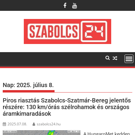
Skip
to
content
Nap:
2025. július 8.
Piros riasztás Szabolcs-Szatmár-Bereg jelentős
részére: 130 km/órás szélrohamok és országos
áramkimaradások
2025.07.08.
szabolcs24.hu
A HungaroMet kedden