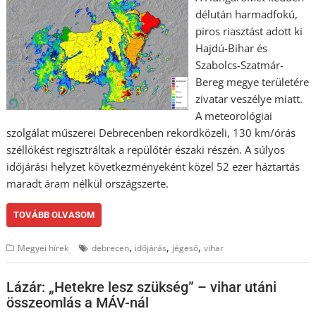
délután harmadfokú,
piros riasztást adott ki
Hajdú-Bihar és
Szabolcs-Szatmár-
Bereg megye területére
zivatar veszélye miatt.
A meteorológiai
szolgálat műszerei Debrecenben rekordközeli, 130 km/órás
széllökést regisztráltak a repülőtér északi részén. A súlyos
időjárási helyzet következményeként közel 52 ezer háztartás
maradt áram nélkül országszerte.
TOVÁBB OLVASOM
,
,
,
Megyei hírek
debrecen
időjárás
jégeső
vihar
Lázár: „Hetekre lesz szükség” – vihar utáni
összeomlás a MÁV-nál