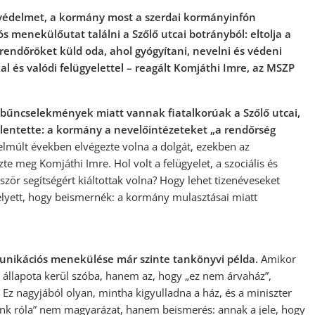
védelmet, a kormány most a szerdai kormányinfón
 menekülőutat találni a Szőlő utcai botrányból: eltolja a
s rendőröket küld oda, ahol gyógyítani, nevelni és védeni
 és valódi felügyelettel – reagált Komjáthi Imre, az MSZP
 bűncselekmények miatt vannak fiatalkorúak a Szőlő utcai,
lentette: a kormány a nevelőintézeteket „a rendőrség
elmúlt években elvégezte volna a dolgát, ezekben az
 meg Komjáthi Imre. Hol volt a felügyelet, a szociális és
zör segítségért kiáltottak volna? Hogy lehet tizenéveseket
lyett, hogy beismernék: a kormány mulasztásai miatt
munikációs menekülése már szinte tankönyvi példa.
Amikor
 állapota kerül szóba, hanem az, hogy „ez nem árvaház”,
 Ez nagyjából olyan, mintha kigyulladna a ház, és a miniszter
unk róla” nem magyarázat, hanem beismerés: annak a jele, hogy