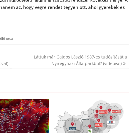
szul működtetett, alulfinanszírozott rendszer következménye.
A
, hanem az, hogy végre rendet tegyen ott, ahol gyerekek és
őlő utca
Láttuk már Gajdos László 1987-es tudósítását a
óval)
Nyíregyházi Állatparkból? (videóval)