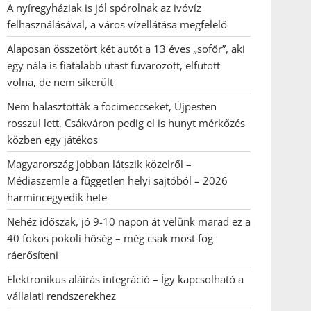
A nyíregyháziak is jól spórolnak az ivóvíz
felhasználásával, a város vízellátása megfelelő
Alaposan összetört két autót a 13 éves „sofőr”, aki
egy nála is fiatalabb utast fuvarozott, elfutott
volna, de nem sikerült
Nem halasztották a focimeccseket, Újpesten
rosszul lett, Csákváron pedig el is hunyt mérkőzés
közben egy játékos
Magyarország jobban látszik közelről –
Médiaszemle a független helyi sajtóból – 2026
harmincegyedik hete
Nehéz időszak, jó 9-10 napon át velünk marad ez a
40 fokos pokoli hőség – még csak most fog
ráerősíteni
Elektronikus aláírás integráció – Így kapcsolható a
vállalati rendszerekhez