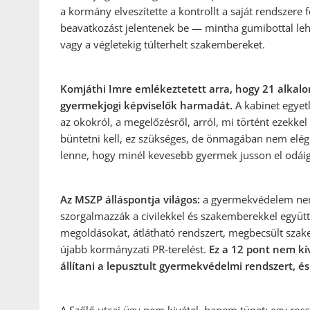
a kormány elveszítette a kontrollt a saját rendszere
beavatkozást jelentenek be — mintha gumibottal lehe
vagy a végletekig túlterhelt szakembereket.
Komjáthi Imre emlékeztetett arra, hogy 21 alkal
gyermekjogi képviselők harmadát.
A kabinet egyet
az okokról, a megelőzésről, arról, mi történt ezekkel
büntetni kell, ez szükséges, de önmagában nem elég.
lenne, hogy minél kevesebb gyermek jusson el odáig
Az MSZP álláspontja világos:
a gyermekvédelem nem 
szorgalmazzák a civilekkel és szakemberekkel együt
megoldásokat, átlátható rendszert, megbecsült szake
újabb kormányzati PR-terelést.
Ez a 12 pont nem k
állítani a lepusztult gyermekvédelmi rendszert, é