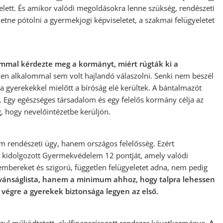
 felett. És amikor valódi megoldásokra lenne szükség, rendészeti
tne pótolni a gyermekjogi képviseletet, a szakmai felügyeletet
ommal kérdezte meg a kormányt, miért rúgták ki a
len alkalommal sem volt hajlandó válaszolni. Senki nem beszél
 a gyerekekkel mielőtt a bíróság elé kerültek. A bántalmazót
 Egy egészséges társadalom és egy felelős kormány célja az
, hogy nevelőintézetbe kerüljön.
rendészeti ügy, hanem országos felelősség. Ezért
t kidolgozott Gyermekvédelem 12 pontját, amely valódi
mbereket és szigorú, független felügyeletet adna, nem pedig
ívánságlista, hanem a minimum ahhoz, hogy talpra lehessen
s végre a gyerekek biztonsága legyen az első.