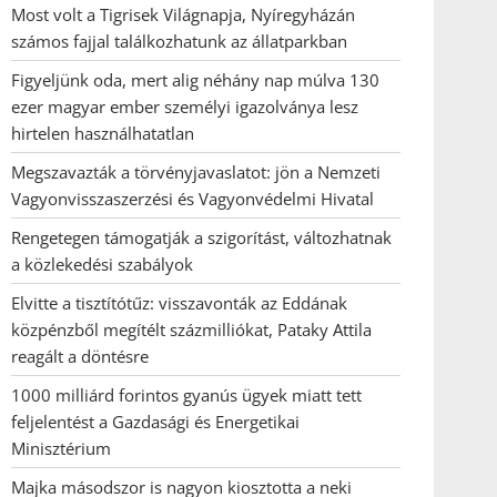
Most volt a Tigrisek Világnapja, Nyíregyházán
számos fajjal találkozhatunk az állatparkban
Figyeljünk oda, mert alig néhány nap múlva 130
ezer magyar ember személyi igazolványa lesz
hirtelen használhatatlan
Megszavazták a törvényjavaslatot: jön a Nemzeti
Vagyonvisszaszerzési és Vagyonvédelmi Hivatal
Rengetegen támogatják a szigorítást, változhatnak
a közlekedési szabályok
Elvitte a tisztítótűz: visszavonták az Eddának
közpénzből megítélt százmilliókat, Pataky Attila
reagált a döntésre
1000 milliárd forintos gyanús ügyek miatt tett
feljelentést a Gazdasági és Energetikai
Minisztérium
Majka másodszor is nagyon kiosztotta a neki