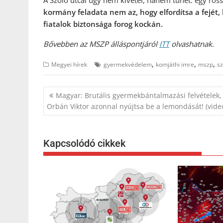
A Szőlő utcai ügy nem kivétel, hanem tünet: egy ros
kormány feladata nem az, hogy elfordítsa a fejét
fiatalok biztonsága forog kockán.
Bővebben az MSZP álláspontjáról
ITT
olvashatnak.
,
,
,
Megyei hírek
gyermekvédelem
komjáthi imre
mszp
sz
Bejegyzés
Magyar: Brutális gyermekbántalmazási felvételek,
navigáció
Orbán Viktor azonnal nyújtsa be a lemondását! (vide
Kapcsolódó cikkek