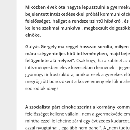
Miközben évek óta hagyta lepusztulni a gyermek
bejelentett intézkedésekkel próbál kommunikációs
felelősséget, hallgat a rendszerszintű hibákról, é
kellene szakmai munkával, megbecsült dolgozókkal
elnöke.
Gulyás Gergely ma reggel hosszan sorolta, milyen
mára szégyenteljes hírű intézményben, majd beje
felügyelete alá helyezi”.
Csakhogy, ha a kabinet az 
intézményekben eleve kevesebben lennének – jegyezte
gyámügyi infrastruktúra, amikor ezek a gyerekek elős
megrögzött bűnözőként a közvélemény elé lökni ahe
sodródtak idáig?
A szocialista párt elnöke szerint a kormány kom
felelősséget kellene vállalni, nem a gyermekvédelem
mintha ezzel le lehetne zárni egy évtizedes kudarcot.
azzal nyugtatna: „legalább nem panel”. A „nem tudt