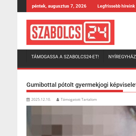
Skip
péntek, augusztus 7, 2026
Legfrissebb híreink
to
content
TÁMOGASSA A SZABOLCS24-ET!
NYÍREGYHÁ
Gumibottal pótolt gyermekjogi képvisele
2025.12.10.
Támogatott Tartalom