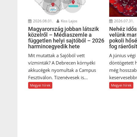
2026.08.01.
Kiss Lajos
2026.07.31.
Magyarország jobban látszik
Nehéz idősz
közelről – Médiaszemle a
velünk mar
független helyi sajtóból – 2026
pokoli hős
harmincegyedik hete
fog ráerősí
Mit mutattak a Sajóból vett
A június vég
vízminták? A Debrecen környéki
döntögetett 
akkucégek nyomultak a Campus
még hosszab
Fesztiválon. Tizenévesek is...
keservesebbn
Megyei hírek
Megyei hírek