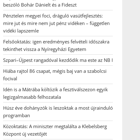
beszóló Bohár Dánielt és a Fideszt
Pénztelen megyei foci, dráguló vasútfejlesztés:
mire jut és mire nem jut pénz vidéken – független
vidéki lapszemle
Felsőoktatás: igen eredményes felvételi időszakra
tekinthet vissza a Nyíregyházi Egyetem
Szpari–Újpest rangadóval kezdődik ma este az NB I
Hiába rajtol 86 csapat, mégis baj van a szabolcsi
focival
Idén is a Mátrába költözik a fesztiválszezon egyik
legizgalmasabb felhozatala
Húsz éve dohányzók is leszoktak a most újrainduló
programban
Közoktatás: A miniszter megtalálta a Klebelsberg
Központ új vezetőjét