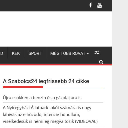
úzódó, intenzív hőhullám, viselkedésük is némileg megváltozik (VI
LD
KÉK
SPORT
MÉG TÖBB ROVAT
A Szabolcs24 legfrissebb 24 cikke
Újra csökken a benzin és a gázolaj ára is
A Nyíregyházi Állatpark lakói számára is nagy
kihívás az elhúzódó, intenzív hőhullám,
viselkedésük is némileg megváltozik (VIDEÓVAL)