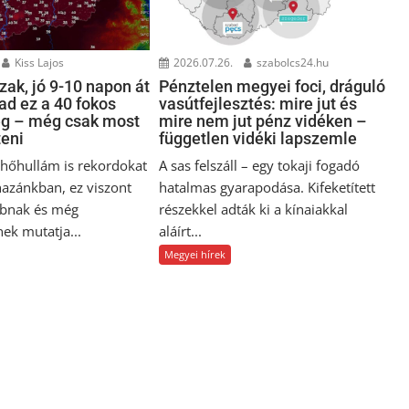
Kiss Lajos
2026.07.26.
szabolcs24.hu
ak, jó 9-10 napon át
Pénztelen megyei foci, dráguló
ad ez a 40 fokos
vasútfejlesztés: mire jut és
ég – még csak most
mire nem jut pénz vidéken –
teni
független vidéki lapszemle
i hőhullám is rekordokat
A sas felszáll – egy tokaji fogadó
hazánkban, ez viszont
hatalmas gyarapodása. Kifeketített
bnak és még
részekkel adták ki a kínaiakkal
ek mutatja...
aláírt...
Megyei hírek