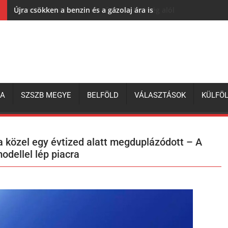
Újra csökken a benzin és a gázolaj ára is
ZA
SZSZB MEGYE
BELFÖLD
VÁLASZTÁSOK
KÜLFÖ
 közel egy évtized alatt megduplázódott – A
dellel lép piacra