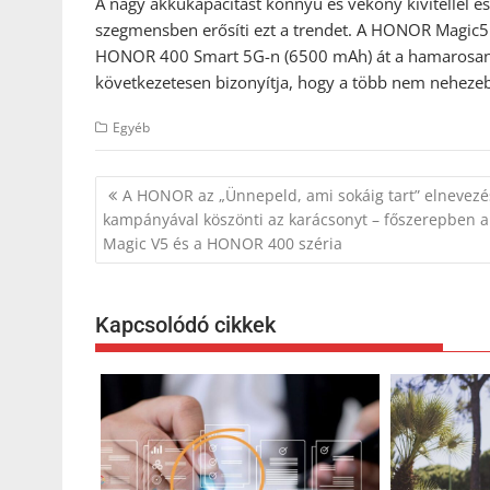
A nagy akkukapacitást könnyű és vékony kivitellel 
szegmensben erősíti ezt a trendet. A HONOR Magic5
HONOR 400 Smart 5G-n (6500 mAh) át a hamarosan
következetesen bizonyítja, hogy a több nem neheze
Egyéb
Bejegyzés
A HONOR az „Ünnepeld, ami sokáig tart” elnevez
navigáció
kampányával köszönti az karácsonyt – főszerepben a
Magic V5 és a HONOR 400 széria
Kapcsolódó cikkek