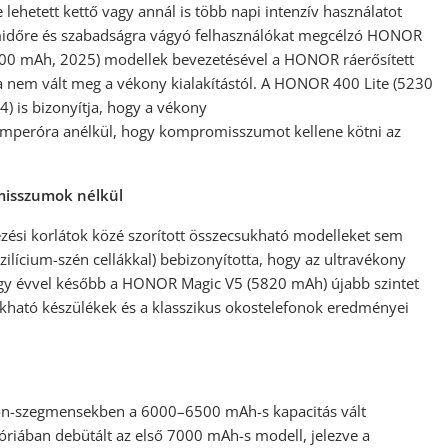
 lehetett kettő vagy annál is több napi intenzív használatot
üzemidőre és szabadságra vágyó felhasználókat megcélzó HONOR
0 mAh, 2025) modellek bevezetésével a HONOR ráerősített
ka nem vált meg a vékony kialakítástól. A HONOR 400 Lite (5230
 is bizonyítja, hogy a vékony
iamperóra anélkül, hogy kompromisszumot kellene kötni az
omisszumok nélkül
si korlátok közé szorított összecsukható modelleket sem
lícium-szén cellákkal) bebizonyította, hogy az ultravékony
 Egy évvel később a HONOR Magic V5 (5820 mAh) újabb szintet
ukható készülékek és a klasszikus okostelefonok eredményei
efon-szegmensekben a 6000–6500 mAh-s kapacitás vált
iában debütált az első 7000 mAh-s modell, jelezve a