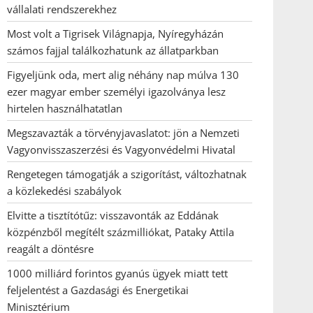
vállalati rendszerekhez
Most volt a Tigrisek Világnapja, Nyíregyházán
számos fajjal találkozhatunk az állatparkban
Figyeljünk oda, mert alig néhány nap múlva 130
ezer magyar ember személyi igazolványa lesz
hirtelen használhatatlan
Megszavazták a törvényjavaslatot: jön a Nemzeti
Vagyonvisszaszerzési és Vagyonvédelmi Hivatal
Rengetegen támogatják a szigorítást, változhatnak
a közlekedési szabályok
Elvitte a tisztítótűz: visszavonták az Eddának
közpénzből megítélt százmilliókat, Pataky Attila
reagált a döntésre
1000 milliárd forintos gyanús ügyek miatt tett
feljelentést a Gazdasági és Energetikai
Minisztérium