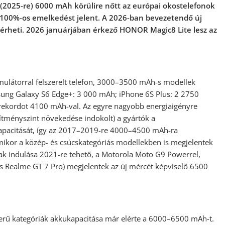
 (2025-re) 6000 mAh körülire n
ő
tt az európai okostelefonok
 100%-os emelkedést jelent. A 2026-ban bevezetend
ő
új
lérheti. 2026 januárjában érkez
ő
HONOR Magic8 Lite lesz az
ulátorral felszerelt telefon, 3000–3500 mAh-s modellek
ung Galaxy S6 Edge+: 3 000 mAh; iPhone 6S Plus: 2 2750
 rekordot 4100 mAh-val. Az egyre nagyobb energiaigényre
esítményszint növekedése indokolt) a gyártók a
kapacitását, így az 2017–2019-re 4000–4500 mAh-ra
mikor a közép- és csúcskategóriás modellekben is megjelentek
k indulása 2021-re tehető, a Motorola Moto G9 Powerrel,
 Realme GT 7 Pro) megjelentek az új mércét képviselő 6500
erű kategóriák akkukapacitása már elérte a 6000–6500 mAh-t.