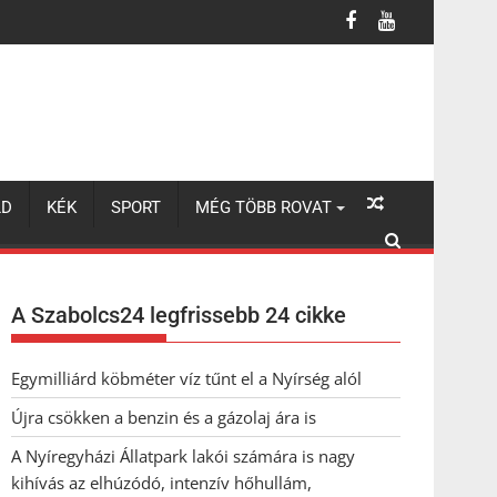
LD
KÉK
SPORT
MÉG TÖBB ROVAT
A Szabolcs24 legfrissebb 24 cikke
Egymilliárd köbméter víz tűnt el a Nyírség alól
Újra csökken a benzin és a gázolaj ára is
A Nyíregyházi Állatpark lakói számára is nagy
kihívás az elhúzódó, intenzív hőhullám,