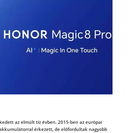
dett az elmúlt tíz évben. 2015-ben az európai
kkumulátorral érkezett, de el
ő
fordultak nagyobb