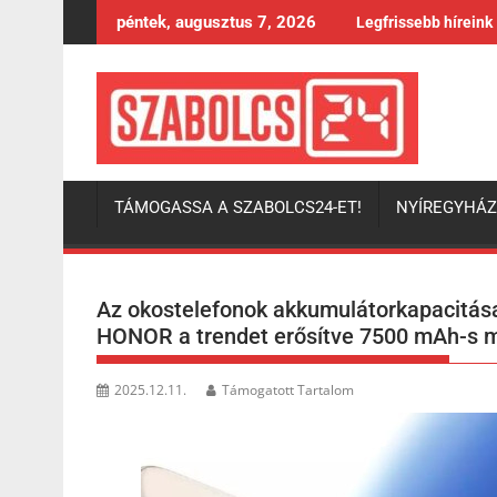
Skip
péntek, augusztus 7, 2026
Legfrissebb híreink
to
content
TÁMOGASSA A SZABOLCS24-ET!
NYÍREGYHÁ
Az okostelefonok akkumulátorkapacitása
HONOR a trendet erősítve 7500 mAh-s mo
2025.12.11.
Támogatott Tartalom