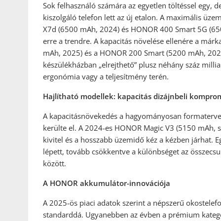
Sok felhasználó számára az egyetlen töltéssel egy, de
kiszolgáló telefon lett az új etalon. A maximális 
X7d (6500 mAh, 2024) és HONOR 400 Smart 5G (650
erre a trendre. A kapacitás növelése ellenére a már
mAh, 2025) és a HONOR 200 Smart (5200 mAh, 2024)
készülékházban „elrejthető” plusz néhány száz mill
ergonómia vagy a teljesítmény terén.
Hajlítható modellek: kapacitás dizájnbeli kompr
A kapacitásnövekedés a hagyományosan formatervezé
kerülte el. A 2024-es HONOR Magic V3 (5150 mAh, szi
kivitel és a hosszabb üzemidő kéz a kézben járhat.
lépett, tovább csökkentve a különbséget az összecs
között.
A HONOR akkumulátor-innovációja
A 2025-ös piaci adatok szerint a népszerű okostel
standarddá. Ugyanebben az évben a prémium kategór