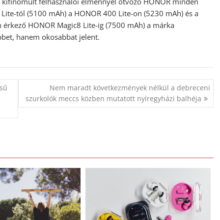
és kifinomult felhasználói élménnyel ötvöző HONOR minden
 Lite-tól (5100 mAh) a HONOR 400 Lite-on (5230 mAh) és a
 érkező HONOR Magic8 Lite-ig (7500 mAh) a márka
bbet, hanem okosabbat jelent.
ésű
Nem maradt következmények nélkül a debreceni
szurkolók meccs közben mutatott nyíregyházi balhéja