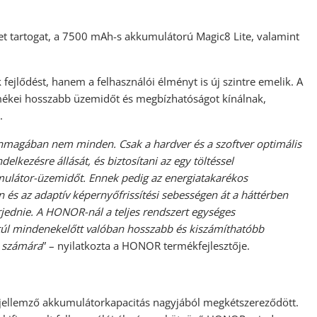
 tartogat, a 7500 mAh-s akkumulátorú Magic8 Lite, valamint
jlődést, hanem a felhasználói élményt is új szintre emelik. A
mékei hosszabb üzemidőt és megbízhatóságot kínálnak,
.
nmagában nem minden. Csak a hardver és a szoftver optimális
lkezésre állását, és biztosítani az egy töltéssel
mulátor-üzemid
ő
t. Ennek pedig az energiatakarékos
n és az adaptív képerny
ő
frissítési sebességen át a háttérben
rjednie. A HONOR-nál a teljes rendszert egységes
túl mindenekel
ő
tt valóban hosszabb és kiszámíthatóbb
k számára
” – nyilatkozta a HONOR termékfejlesztője.
a jellemző akkumulátorkapacitás nagyjából megkétszereződött.