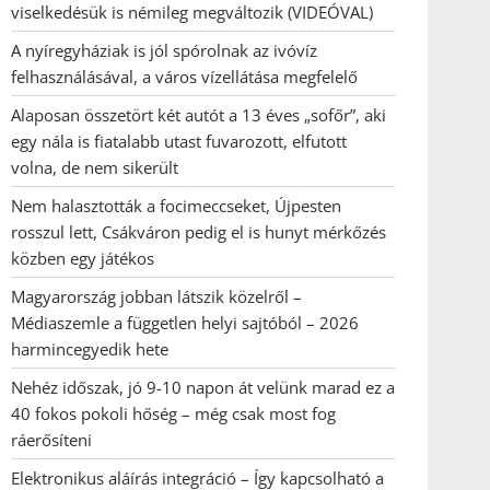
viselkedésük is némileg megváltozik (VIDEÓVAL)
A nyíregyháziak is jól spórolnak az ivóvíz
felhasználásával, a város vízellátása megfelelő
Alaposan összetört két autót a 13 éves „sofőr”, aki
egy nála is fiatalabb utast fuvarozott, elfutott
volna, de nem sikerült
Nem halasztották a focimeccseket, Újpesten
rosszul lett, Csákváron pedig el is hunyt mérkőzés
közben egy játékos
Magyarország jobban látszik közelről –
Médiaszemle a független helyi sajtóból – 2026
harmincegyedik hete
Nehéz időszak, jó 9-10 napon át velünk marad ez a
40 fokos pokoli hőség – még csak most fog
ráerősíteni
Elektronikus aláírás integráció – Így kapcsolható a