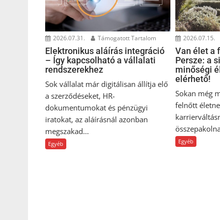
2026.07.31.
Támogatott Tartalom
2026.07.15.
Elektronikus aláírás integráció
Van élet a 
– Így kapcsolható a vállalati
Persze: a s
rendszerekhez
minőségi él
elérhető!
Sok vállalat már digitálisan állítja elő
Sokan még mi
a szerződéseket, HR-
felnőtt élet
dokumentumokat és pénzügyi
karrierváltás
iratokat, az aláírásnál azonban
összepakolna
megszakad...
Egyéb
Egyéb