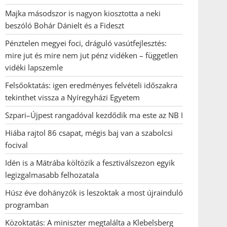
Majka másodszor is nagyon kiosztotta a neki
beszóló Bohár Dánielt és a Fideszt
Pénztelen megyei foci, dráguló vasútfejlesztés:
mire jut és mire nem jut pénz vidéken – független
vidéki lapszemle
Felsőoktatás: igen eredményes felvételi időszakra
tekinthet vissza a Nyíregyházi Egyetem
Szpari–Újpest rangadóval kezdődik ma este az NB I
Hiába rajtol 86 csapat, mégis baj van a szabolcsi
focival
Idén is a Mátrába költözik a fesztiválszezon egyik
legizgalmasabb felhozatala
Húsz éve dohányzók is leszoktak a most újrainduló
programban
Közoktatás: A miniszter megtalálta a Klebelsberg