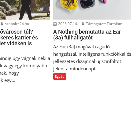
szabolcs24.hu
2026.07.14.
Támogatott Tartalom
fővároson túl?
A Nothing bemutatta az Ear
ikeres karrier és
(3a) fülhallgatót
et vidéken is
Az Ear (3a) magával ragadó
hangzással, intelligens funkciókkal és
ndig úgy vágnak neki a
jellegzetes dizájnnal új színfoltot
nek vagy egy komolyabb
jelent a mindennapi...
nak, hogy
Egyéb
k egy...