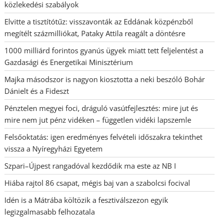
közlekedési szabályok
Elvitte a tisztítótűz: visszavonták az Eddának közpénzből
megítélt százmilliókat, Pataky Attila reagált a döntésre
1000 milliárd forintos gyanús ügyek miatt tett feljelentést a
Gazdasági és Energetikai Minisztérium
Majka másodszor is nagyon kiosztotta a neki beszóló Bohár
Dánielt és a Fideszt
Pénztelen megyei foci, dráguló vasútfejlesztés: mire jut és
mire nem jut pénz vidéken – független vidéki lapszemle
Felsőoktatás: igen eredményes felvételi időszakra tekinthet
vissza a Nyíregyházi Egyetem
Szpari–Újpest rangadóval kezdődik ma este az NB I
Hiába rajtol 86 csapat, mégis baj van a szabolcsi focival
Idén is a Mátrába költözik a fesztiválszezon egyik
legizgalmasabb felhozatala