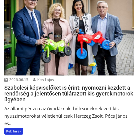
2026.06.15.
Kiss Lajos
Szabolcsi képviselőket is érint: nyomozni kezdett a
rendőrség a jelentősen túlárazott kis gyerekmotorok
ügyében
Az állami pénzen az óvodáknak, bölcsődéknek vett kis
nyuszimotorokat véletlenül csak Herczeg Zsolt, Pócs János
és...
Kék hírek