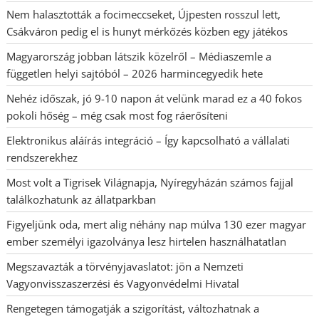
Nem halasztották a focimeccseket, Újpesten rosszul lett,
Csákváron pedig el is hunyt mérkőzés közben egy játékos
Magyarország jobban látszik közelről – Médiaszemle a
független helyi sajtóból – 2026 harmincegyedik hete
Nehéz időszak, jó 9-10 napon át velünk marad ez a 40 fokos
pokoli hőség – még csak most fog ráerősíteni
Elektronikus aláírás integráció – Így kapcsolható a vállalati
rendszerekhez
Most volt a Tigrisek Világnapja, Nyíregyházán számos fajjal
találkozhatunk az állatparkban
Figyeljünk oda, mert alig néhány nap múlva 130 ezer magyar
ember személyi igazolványa lesz hirtelen használhatatlan
Megszavazták a törvényjavaslatot: jön a Nemzeti
Vagyonvisszaszerzési és Vagyonvédelmi Hivatal
Rengetegen támogatják a szigorítást, változhatnak a