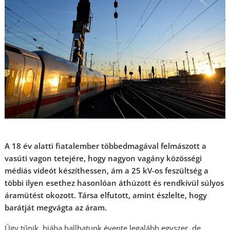
A 18 év alatti fiatalember többedmagával felmászott a
vasúti vagon tetejére, hogy nagyon vagány közösségi
médiás videót készíthessen, ám a 25 kV-os feszültség a
többi ilyen esethez hasonlóan áthúzott és rendkívül súlyos
áramütést okozott. Társa elfutott, amint észlelte, hogy
barátját megvágta az áram.
Úgy tűnik, hiába hallhatunk évente legalább egyszer, de