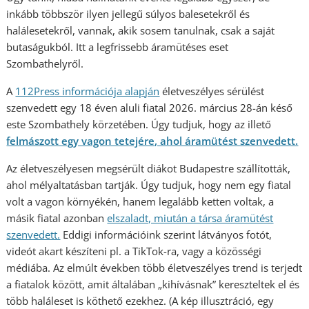
inkább többször ilyen jellegű súlyos balesetekről és
halálesetekről, vannak, akik sosem tanulnak, csak a saját
butaságukból. Itt a legfrissebb áramütéses eset
Szombathelyről.
A
112Press információja alap
ján
életveszélyes sérülést
szenvedett egy 18 éven aluli fiatal 2026. március 28-án késő
este Szombathely körzetében. Úgy tudjuk, hogy az illető
felmászott egy vagon tetejére, ahol áramütést szenvedett.
Az életveszélyesen megsérült diákot Budapestre szállították,
ahol mélyaltatásban tartják. Úgy tudjuk, hogy nem egy fiatal
volt a vagon környékén, hanem legalább ketten voltak, a
másik fiatal azonban
elszaladt, miután a társa áramütést
szenvedett.
Eddigi információink szerint látványos fotót,
videót akart készíteni pl. a TikTok-ra, vagy a közösségi
médiába. Az elmúlt években több életveszélyes trend is terjedt
a fiatalok között, amit általában „kihívásnak” kereszteltek el és
több haláleset is köthető ezekhez. (A kép illusztráció, egy