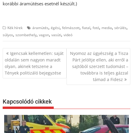
korábbi áramütéses esetnél készült.)
,
,
,
,
,
,
,
Kék hírek
áramütés
égési
felmászott
fiatal
fotó
media
sérülés
,
,
,
,
súlyos
szombathely
vagon
vasúti
videó
Bejegyzés
Igencsak kellemetlen: saját
Nyomoz az ügyészség a Tisza
navigáció
oldalán sem nagyon maradt
Párt jelöltje ellen, aki erről a
olyan, akinek tetszene a
sajtóból szerzett tudomást –
Tények politizáló bejegyzése
továbbra is teljes gázzal
támad a Fidesz
Kapcsolódó cikkek