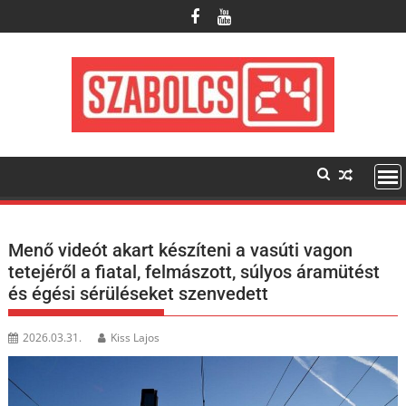
Skip
to
content
Menő videót akart készíteni a vasúti vagon
tetejéről a fiatal, felmászott, súlyos áramütést
és égési sérüléseket szenvedett
2026.03.31.
Kiss Lajos