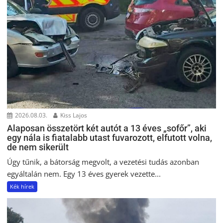
2026.08.03.
Kiss Lajos
Alaposan összetört két autót a 13 éves „sofőr”, aki
egy nála is fiatalabb utast fuvarozott, elfutott volna,
de nem sikerült
Úgy tűnik, a bátorság megvolt, a vezetési tudás azonban
egyáltalán nem. Egy 13 éves gyerek vezette...
Kék hírek