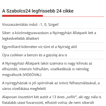
A Szabolcs24 legfrissebb 24 cikke
Visszaszámlálás indul: -1, 0, Sziget!
Siker: a közönségszavazáson a Nyíregyházi Állatpark lett a
legkedveltebb állatkert
Egymilliárd köbméter víz tűnt el a Nyírség alól
Újra csökken a benzin és a gázolaj ára is
A Nyíregyházi Állatpark lakói számára is nagy kihívás az
elhúzódó, intenzív hőhullám, viselkedésük is némileg
megváltozik (VIDEÓVAL)
A nyíregyháziak is jól spórolnak az ivóvíz felhasználásával, a
város vízellátása megfelelő
Alaposan összetört két autót a 13 éves „sofőr”, aki egy nála is
fiatalabb utast fuvarozott, elfutott volna, de nem sikerült