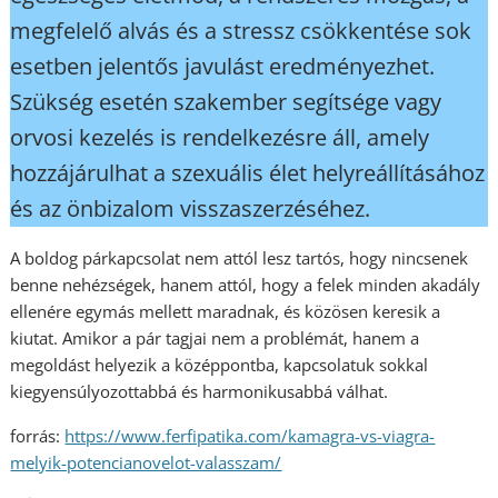
megfelelő alvás és a stressz csökkentése sok
esetben jelentős javulást eredményezhet.
Szükség esetén szakember segítsége vagy
orvosi kezelés is rendelkezésre áll, amely
hozzájárulhat a szexuális élet helyreállításához
és az önbizalom visszaszerzéséhez.
A boldog párkapcsolat nem attól lesz tartós, hogy nincsenek
benne nehézségek, hanem attól, hogy a felek minden akadály
ellenére egymás mellett maradnak, és közösen keresik a
kiutat. Amikor a pár tagjai nem a problémát, hanem a
megoldást helyezik a középpontba, kapcsolatuk sokkal
kiegyensúlyozottabbá és harmonikusabbá válhat.
forrás:
https://www.ferfipatika.com/kamagra-vs-viagra-
melyik-potencianovelot-valasszam/