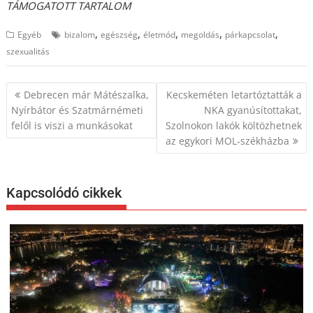
TÁMOGATOTT TARTALOM
,
,
,
,
,
Egyéb
bizalom
egészség
életmód
megoldás
párkapcsolat
szexualitás
Bejegyzés
Debrecen már Mátészalka,
Kecskeméten letartóztatták a
navigáció
Nyírbátor és Szatmárnémeti
NKA gyanúsítottakat,
felől is viszi a munkásokat
Szolnokon lakók költözhetnek
az egykori MOL-székházba
Kapcsolódó cikkek