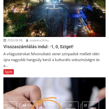
2026.08.08.
szabolcs24.hu
Visszaszámlálás indul: -1, 0, Sziget!
A világsztárokat felvonultató zenei színpadok mellett idén
újra nagyobb hangsúly kerül a kulturális sokszínűségre és
a...
Egyéb