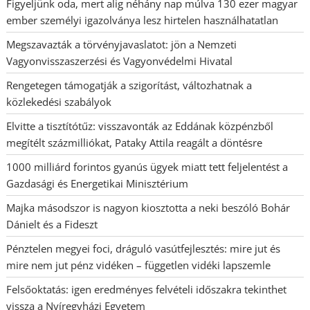
Figyeljünk oda, mert alig néhány nap múlva 130 ezer magyar
ember személyi igazolványa lesz hirtelen használhatatlan
Megszavazták a törvényjavaslatot: jön a Nemzeti
Vagyonvisszaszerzési és Vagyonvédelmi Hivatal
Rengetegen támogatják a szigorítást, változhatnak a
közlekedési szabályok
Elvitte a tisztítótűz: visszavonták az Eddának közpénzből
megítélt százmilliókat, Pataky Attila reagált a döntésre
1000 milliárd forintos gyanús ügyek miatt tett feljelentést a
Gazdasági és Energetikai Minisztérium
Majka másodszor is nagyon kiosztotta a neki beszóló Bohár
Dánielt és a Fideszt
Pénztelen megyei foci, dráguló vasútfejlesztés: mire jut és
mire nem jut pénz vidéken – független vidéki lapszemle
Felsőoktatás: igen eredményes felvételi időszakra tekinthet
vissza a Nyíregyházi Egyetem