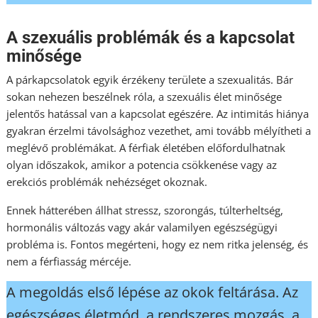
A szexuális problémák és a kapcsolat
minősége
A párkapcsolatok egyik érzékeny területe a szexualitás. Bár
sokan nehezen beszélnek róla, a szexuális élet minősége
jelentős hatással van a kapcsolat egészére. Az intimitás hiánya
gyakran érzelmi távolsághoz vezethet, ami tovább mélyítheti a
meglévő problémákat.
A férfiak életében előfordulhatnak
olyan időszakok, amikor a potencia csökkenése vagy az
erekciós problémák nehézséget okoznak.
Ennek hátterében állhat stressz, szorongás, túlterheltség,
hormonális változás vagy akár valamilyen egészségügyi
probléma is. Fontos megérteni, hogy ez nem ritka jelenség, és
nem a férfiasság mércéje.
A megoldás első lépése az okok feltárása. Az
egészséges életmód, a rendszeres mozgás, a