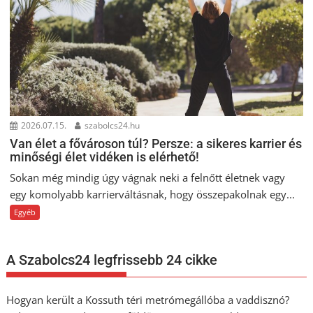
2026.07.15.
szabolcs24.hu
Van élet a fővároson túl? Persze: a sikeres karrier és
minőségi élet vidéken is elérhető!
Sokan még mindig úgy vágnak neki a felnőtt életnek vagy
egy komolyabb karrierváltásnak, hogy összepakolnak egy...
Egyéb
A Szabolcs24 legfrissebb 24 cikke
Hogyan került a Kossuth téri metrómegállóba a vaddisznó?