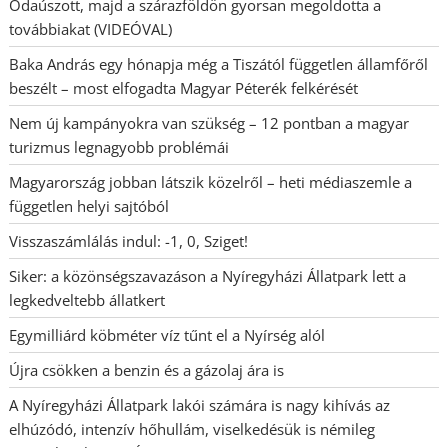
Odaúszott, majd a szárazföldön gyorsan megoldotta a
továbbiakat (VIDEÓVAL)
Baka András egy hónapja még a Tiszától független államfőről
beszélt – most elfogadta Magyar Péterék felkérését
Nem új kampányokra van szükség – 12 pontban a magyar
turizmus legnagyobb problémái
Magyarország jobban látszik közelről – heti médiaszemle a
független helyi sajtóból
Visszaszámlálás indul: -1, 0, Sziget!
Siker: a közönségszavazáson a Nyíregyházi Állatpark lett a
legkedveltebb állatkert
Egymilliárd köbméter víz tűnt el a Nyírség alól
Újra csökken a benzin és a gázolaj ára is
A Nyíregyházi Állatpark lakói számára is nagy kihívás az
elhúzódó, intenzív hőhullám, viselkedésük is némileg