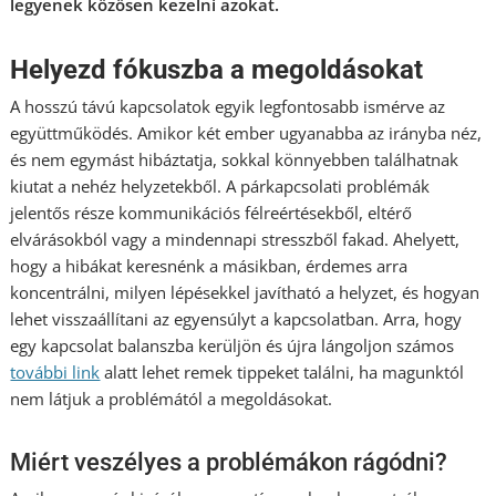
legyenek közösen kezelni azokat.
Helyezd fókuszba a megoldásokat
A hosszú távú kapcsolatok egyik legfontosabb ismérve az
együttműködés. Amikor két ember ugyanabba az irányba néz,
és nem egymást hibáztatja, sokkal könnyebben találhatnak
kiutat a nehéz helyzetekből. A párkapcsolati problémák
jelentős része kommunikációs félreértésekből, eltérő
elvárásokból vagy a mindennapi stresszből fakad. Ahelyett,
hogy a hibákat keresnénk a másikban, érdemes arra
koncentrálni, milyen lépésekkel javítható a helyzet, és hogyan
lehet visszaállítani az egyensúlyt a kapcsolatban. Arra, hogy
egy kapcsolat balanszba kerüljön és újra lángoljon számos
további link
alatt lehet remek tippeket találni, ha magunktól
nem látjuk a problémától a megoldásokat.
Miért veszélyes a problémákon rágódni?