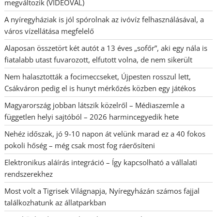
megváltozik (VIDEÓVAL)
A nyíregyháziak is jól spórolnak az ivóvíz felhasználásával, a
város vízellátása megfelelő
Alaposan összetört két autót a 13 éves „sofőr”, aki egy nála is
fiatalabb utast fuvarozott, elfutott volna, de nem sikerült
Nem halasztották a focimeccseket, Újpesten rosszul lett,
Csákváron pedig el is hunyt mérkőzés közben egy játékos
Magyarország jobban látszik közelről – Médiaszemle a
független helyi sajtóból – 2026 harmincegyedik hete
Nehéz időszak, jó 9-10 napon át velünk marad ez a 40 fokos
pokoli hőség – még csak most fog ráerősíteni
Elektronikus aláírás integráció – Így kapcsolható a vállalati
rendszerekhez
Most volt a Tigrisek Világnapja, Nyíregyházán számos fajjal
találkozhatunk az állatparkban