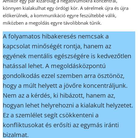
Amikor egy pár kizárólag a negatívumokra koncentrál,
könnyen kialakulhat egy ördögi kör. A sérelmek újra és újra
előkerülnek, a kommunikáció egyre feszültebbé válik,
miközben a megoldás egyre távolibbnak tűnik.
A folyamatos hibakeresés nemcsak a
kapcsolat minőségét rontja, hanem az
egyének mentális egészségére is kedvezőtlen
hatással lehet. A megoldásközpontú
gondolkodás ezzel szemben arra ösztönöz,
hogy a múlt helyett a jövőre koncentráljunk.
Nem az a kérdés, ki hibázott, hanem az,
hogyan lehet helyrehozni a kialakult helyzetet.
Ez a szemlélet segít csökkenteni a
konfliktusokat és erősíti az egymás iránti
bizalmat.