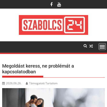
Skip
to
content
Megoldást keress, ne problémát a
kapcsolatodban
2026.06.26.
Támogatott Tartalom