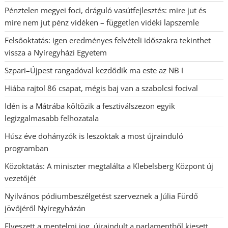
Pénztelen megyei foci, dráguló vasútfejlesztés: mire jut és
mire nem jut pénz vidéken – független vidéki lapszemle
Felsőoktatás: igen eredményes felvételi időszakra tekinthet
vissza a Nyíregyházi Egyetem
Szpari–Újpest rangadóval kezdődik ma este az NB I
Hiába rajtol 86 csapat, mégis baj van a szabolcsi focival
Idén is a Mátrába költözik a fesztiválszezon egyik
legizgalmasabb felhozatala
Húsz éve dohányzók is leszoktak a most újrainduló
programban
Közoktatás: A miniszter megtalálta a Klebelsberg Központ új
vezetőjét
Nyilvános pódiumbeszélgetést szerveznek a Júlia Fürdő
jövőjéről Nyíregyházán
Elveszett a mentelmi jog, újraindult a parlamentből kiesett