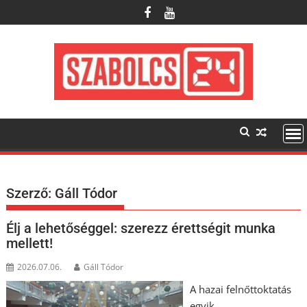
Skip
to
content
Szerző:
Gáll Tódor
Élj a lehetőséggel: szerezz érettségit munka
mellett!
2026.07.06.
Gáll Tódor
A hazai felnőttoktatás
egyik