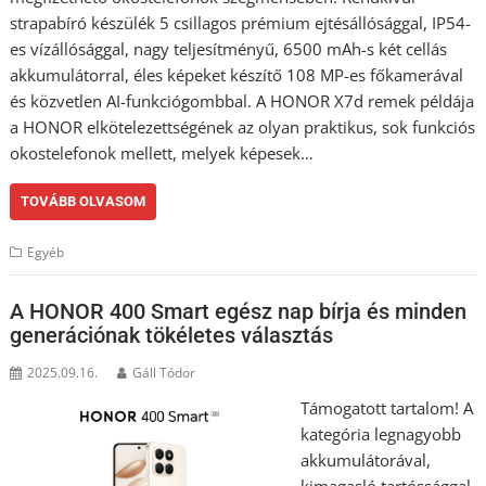
strapabíró készülék 5 csillagos prémium ejtésállósággal, IP54-
es vízállósággal, nagy teljesítményű, 6500 mAh-s két cellás
akkumulátorral, éles képeket készítő 108 MP-es főkamerával
és közvetlen AI-funkciógombbal. A HONOR X7d remek példája
a HONOR elkötelezettségének az olyan praktikus, sok funkciós
okostelefonok mellett, melyek képesek…
TOVÁBB OLVASOM
Egyéb
A HONOR 400 Smart egész nap bírja és minden
generációnak tökéletes választás
2025.09.16.
Gáll Tódor
Támogatott tartalom! A
kategória legnagyobb
akkumulátorával,