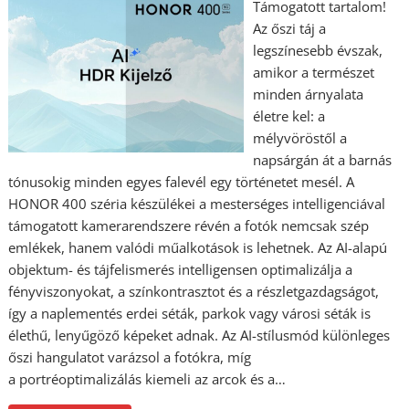
Támogatott tartalom!
Az őszi táj a
legszínesebb évszak,
amikor a természet
minden árnyalata
életre kel: a
mélyvöröstől a
napsárgán át a barnás
tónusokig minden egyes falevél egy történetet mesél. A
HONOR 400 széria készülékei a mesterséges intelligenciával
támogatott kamerarendszere révén a fotók nemcsak szép
emlékek, hanem valódi műalkotások is lehetnek. Az AI-alapú
objektum- és tájfelismerés intelligensen optimalizálja a
fényviszonyokat, a színkontrasztot és a részletgazdagságot,
így a naplementés erdei séták, parkok vagy városi séták is
élethű, lenyűgöző képeket adnak. Az AI-stílusmód különleges
őszi hangulatot varázsol a fotókra, míg
a portréoptimalizálás kiemeli az arcok és a…