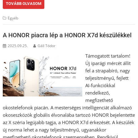
TOVÁBB OLVASOM
Egyéb
A HONOR piacra lép a HONOR X7d készülékkel
2025.09.25.
Gáll Tódor
Támogatott tartalom!
Új iparági mércét állít
fel a strapabíró, nagy
teljesítményű, fejlett
AI-funkciókkal
rendelkező,
megfizethető
okostelefonok piacán. A mesterséges intelligenciát alkalmazó
okoseszközök globális élvonalába tartozó HONOR bejelentette
az X széria legújabb tagja, a HONOR X7d érkezését. A készülék
új norma lehet a nagy teljesítményű, ugyanakkor
megfizethető okostelefonok szegmensében. Rendkívül