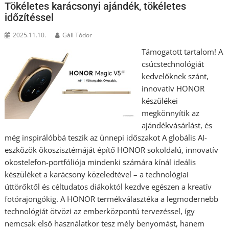
Tökéletes karácsonyi ajándék, tökéletes
időzítéssel
2025.11.10.
Gáll Tódor
Támogatott tartalom! A
csúcstechnológiát
kedvelőknek szánt,
innovatív HONOR
készülékei
megkönnyítik az
ajándékvásárlást, és
még inspirálóbbá teszik az ünnepi időszakot A globális AI-
eszközök ökoszisztémáját építő HONOR sokoldalú, innovatív
okostelefon-portfóliója mindenki számára kínál ideális
készüléket a karácsony közeledtével – a technológiai
úttörőktől és céltudatos diákoktól kezdve egészen a kreatív
fotórajongókig. A HONOR termékválasztéka a legmodernebb
technológiát ötvözi az emberközpontú tervezéssel, így
nemcsak első használatkor tesz mély benyomást, hanem