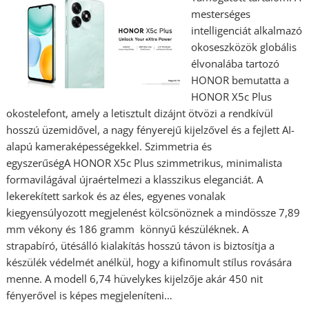
mesterséges
intelligenciát alkalmazó
okoseszközök globális
élvonalába tartozó
HONOR bemutatta a
HONOR X5c Plus
okostelefont, amely a letisztult dizájnt ötvözi a rendkívül
hosszú üzemidővel, a nagy fényerejű kijelzővel és a fejlett AI-
alapú kameraképességekkel. Szimmetria és
egyszerűségA HONOR X5c Plus szimmetrikus, minimalista
formavilágával újraértelmezi a klasszikus eleganciát. A
lekerekített sarkok és az éles, egyenes vonalak
kiegyensúlyozott megjelenést kölcsönöznek a mindössze 7,89
mm vékony és 186 gramm könnyű készüléknek. A
strapabíró, ütésálló kialakítás hosszú távon is biztosítja a
készülék védelmét anélkül, hogy a kifinomult stílus rovására
menne. A modell 6,74 hüvelykes kijelzője akár 450 nit
fényerővel is képes megjeleníteni…