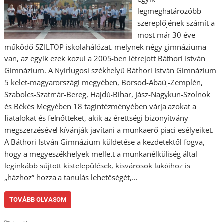
legmeghatározóbb
szereplőjének számít a
most már 30 éve
működő SZILTOP iskolahálózat, melynek négy gimnáziuma
van, az egyik ezek közül a 2005-ben létrejött Báthori István
Gimnázium. A Nyírlugosi székhelyű Báthori István Gimnázium
5 kelet-magyarországi megyében, Borsod-Abaúj-Zemplén,
Szabolcs-Szatmár-Bereg, Hajdú-Bihar, Jász-Nagykun-Szolnok
és Békés Megyében 18 tagintézményében várja azokat a
fiatalokat és felnőtteket, akik az érettségi bizonyítvány
megszerzésével kívánják javítani a munkaerő piaci esélyeiket.
A Báthori István Gimnázium küldetése a kezdetektől fogva,
hogy a megyeszékhelyek mellett a munkanélküliség által
leginkább sújtott kistelepülések, kisvárosok lakóihoz is
„házhoz” hozza a tanulás lehetőségét,…
TOVÁBB OLVASOM