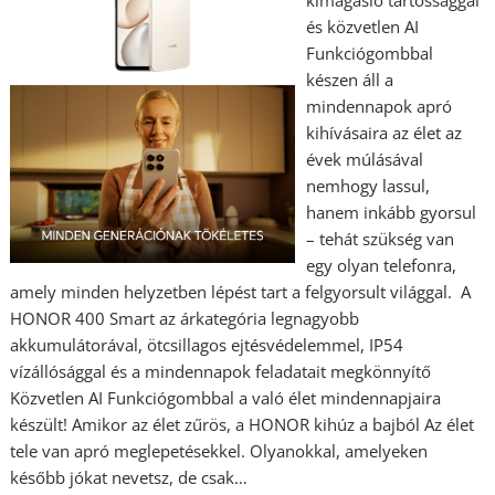
kimagasló tartóssággal
és közvetlen AI
Funkciógombbal
készen áll a
mindennapok apró
kihívásaira az élet az
évek múlásával
nemhogy lassul,
hanem inkább gyorsul
– tehát szükség van
egy olyan telefonra,
amely minden helyzetben lépést tart a felgyorsult világgal. A
HONOR 400 Smart az árkategória legnagyobb
akkumulátorával, ötcsillagos ejtésvédelemmel, IP54
vízállósággal és a mindennapok feladatait megkönnyítő
Közvetlen AI Funkciógombbal a való élet mindennapjaira
készült! Amikor az élet zűrös, a HONOR kihúz a bajból Az élet
tele van apró meglepetésekkel. Olyanokkal, amelyeken
később jókat nevetsz, de csak…