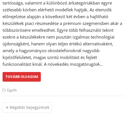
tartóssága, valamint a különböző árkategóriákban egyre
szélesebb körben elérhető modellek hajtják. Az elemzők
előrejelzése alapján a következő két évben a hajlítható
készülékek piaci részesedése a prémium szegmensben akár a
többszörösére emelkedhet. Egyre több felhasználó tekint
ezekre a készülékekre nem pusztán izgalmas technológiai
újdonságként, hanem olyan teljes értékű alternatívaként,
amely a hagyományos okostelefonoknál nagyobb
kijelzőfelületet, magas szintű mobilitást és fejlett
funkcionalitást kínál. A növekedés mozgatórugóiA…
TOVÁBB OLVASOM
Egyéb
Bejegyzés
Régebbi bejegyzések
navigáció