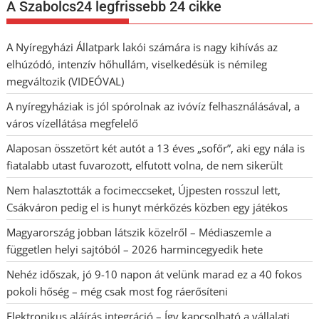
A Szabolcs24 legfrissebb 24 cikke
A Nyíregyházi Állatpark lakói számára is nagy kihívás az
elhúzódó, intenzív hőhullám, viselkedésük is némileg
megváltozik (VIDEÓVAL)
A nyíregyháziak is jól spórolnak az ivóvíz felhasználásával, a
város vízellátása megfelelő
Alaposan összetört két autót a 13 éves „sofőr”, aki egy nála is
fiatalabb utast fuvarozott, elfutott volna, de nem sikerült
Nem halasztották a focimeccseket, Újpesten rosszul lett,
Csákváron pedig el is hunyt mérkőzés közben egy játékos
Magyarország jobban látszik közelről – Médiaszemle a
független helyi sajtóból – 2026 harmincegyedik hete
Nehéz időszak, jó 9-10 napon át velünk marad ez a 40 fokos
pokoli hőség – még csak most fog ráerősíteni
Elektronikus aláírás integráció – Így kapcsolható a vállalati