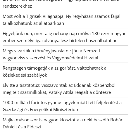
rendszerekhez
Most volt a Tigrisek Világnapja, Nyíregyházán számos fajjal
találkozhatunk az állatparkban
Figyeljünk oda, mert alig néhány nap múlva 130 ezer magyar
ember személyi igazolványa lesz hirtelen használhatatlan
Megszavazták a törvényjavaslatot: jön a Nemzeti
Vagyonvisszaszerzési és Vagyonvédelmi Hivatal
Rengetegen támogatják a szigorítást, változhatnak a
közlekedési szabályok
Elvitte a tisztítótűz: visszavonták az Eddának közpénzből
megítélt százmilliókat, Pataky Attila reagált a döntésre
1000 milliárd forintos gyanús ügyek miatt tett feljelentést a
Gazdasági és Energetikai Minisztérium
Majka másodszor is nagyon kiosztotta a neki beszóló Bohár
Dánielt és a Fideszt