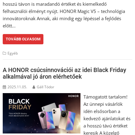
hosszú távon is maradandó értéket és kiemelkedő
felhasználói élményt nyújt. HONOR Magic V5 – technológia
innovátoroknak Annak, aki mindig egy lépéssel a fejlődés
előtt…
TOVÁBB OLVASOM
Egyéb
A HONOR csúcsinnovációi az idei Black Friday
alkalmával jó áron elérhetőek
2025.11.05.
Gáll Tódor
Támogatott tartalom!
Az ünnepi vásárlók
idén elsősorban a
kedvező ajánlatokat és
a hosszú távú értéket
keresik A közelgő