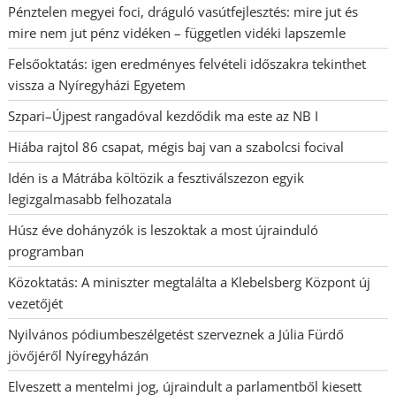
Pénztelen megyei foci, dráguló vasútfejlesztés: mire jut és
mire nem jut pénz vidéken – független vidéki lapszemle
Felsőoktatás: igen eredményes felvételi időszakra tekinthet
vissza a Nyíregyházi Egyetem
Szpari–Újpest rangadóval kezdődik ma este az NB I
Hiába rajtol 86 csapat, mégis baj van a szabolcsi focival
Idén is a Mátrába költözik a fesztiválszezon egyik
legizgalmasabb felhozatala
Húsz éve dohányzók is leszoktak a most újrainduló
programban
Közoktatás: A miniszter megtalálta a Klebelsberg Központ új
vezetőjét
Nyilvános pódiumbeszélgetést szerveznek a Júlia Fürdő
jövőjéről Nyíregyházán
Elveszett a mentelmi jog, újraindult a parlamentből kiesett