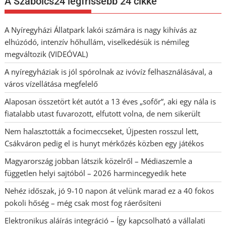
A Szabolcs24 legfrissebb 24 cikke
A Nyíregyházi Állatpark lakói számára is nagy kihívás az
elhúzódó, intenzív hőhullám, viselkedésük is némileg
megváltozik (VIDEÓVAL)
A nyíregyháziak is jól spórolnak az ivóvíz felhasználásával, a
város vízellátása megfelelő
Alaposan összetört két autót a 13 éves „sofőr”, aki egy nála is
fiatalabb utast fuvarozott, elfutott volna, de nem sikerült
Nem halasztották a focimeccseket, Újpesten rosszul lett,
Csákváron pedig el is hunyt mérkőzés közben egy játékos
Magyarország jobban látszik közelről – Médiaszemle a
független helyi sajtóból – 2026 harmincegyedik hete
Nehéz időszak, jó 9-10 napon át velünk marad ez a 40 fokos
pokoli hőség – még csak most fog ráerősíteni
Elektronikus aláírás integráció – Így kapcsolható a vállalati