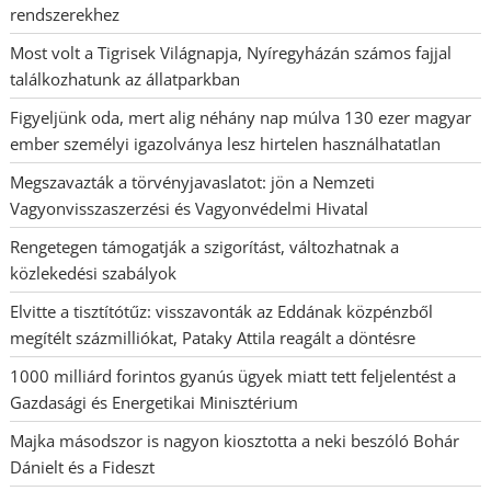
rendszerekhez
Most volt a Tigrisek Világnapja, Nyíregyházán számos fajjal
találkozhatunk az állatparkban
Figyeljünk oda, mert alig néhány nap múlva 130 ezer magyar
ember személyi igazolványa lesz hirtelen használhatatlan
Megszavazták a törvényjavaslatot: jön a Nemzeti
Vagyonvisszaszerzési és Vagyonvédelmi Hivatal
Rengetegen támogatják a szigorítást, változhatnak a
közlekedési szabályok
Elvitte a tisztítótűz: visszavonták az Eddának közpénzből
megítélt százmilliókat, Pataky Attila reagált a döntésre
1000 milliárd forintos gyanús ügyek miatt tett feljelentést a
Gazdasági és Energetikai Minisztérium
Majka másodszor is nagyon kiosztotta a neki beszóló Bohár
Dánielt és a Fideszt