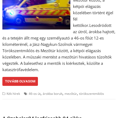
Mezőtúr között, a
kétpói elágazás
közelében történt éjjel
fél
kettőkor.Lesodródott
az útról, árokba hajtott,
és a tetején állt meg egy személyautó a 46-os főút 12-es
kilométerénél, a Jász-Nagykun-Szolnok vármegyei
Törökszentmiklós és Mezőtúr között, a kétpói elágazás
közelében. A műszaki mentést a mezőtúri hivatásos tűzoltók
végezték. A balesethez a mentők is kiérkeztek, közölte a
katasztrófavédelem.
TOVÁBB OLVASOM
,
,
,
Kék hírek
46-os út
árokba borult
mezőtúr
törökszentmiklós