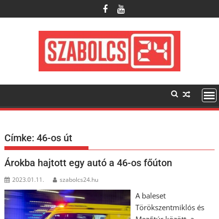
Skip
to
content
Címke:
46-os út
Árokba hajtott egy autó a 46-os főúton
2023.01.11.
szabolcs24.hu
A baleset
Törökszentmiklós és