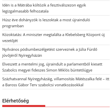
Idén is a Mátrába költözik a fesztiválszezon egyik
legizgalmasabb felhozatala
Húsz éve dohányzók is leszoktak a most újrainduló
programban
Közoktatás: A miniszter megtalálta a Klebelsberg Központ új
vezetőjét
Nyilvános pódiumbeszélgetést szerveznek a Júlia Fürdő
jövőjéről Nyíregyházán
Elveszett a mentelmi jog, újraindult a parlamentből kiesett
Szabolcs megyei fideszes Simon Miklós büntetőügye
Százhatvannal Nyíregyházáig, villamosítás Mátészalka felé – itt
a Baross Gábor Terv szabolcsi vonatkozásokkal
Elérhetőség