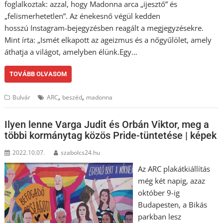
foglalkoztak: azzal, hogy Madonna arca „ijesztő” és
„felismerhetetlen”. Az énekesnő végül kedden
hosszú Instagram-bejegyzésben reagált a megjegyzésekre.
Mint írta: „Ismét elkapott az ageizmus és a nőgyűlölet, amely
áthatja a világot, amelyben élünk.Egy…
TOVÁBB OLVASOM
,
,
Bulvár
ARC
beszéd
madonna
Ilyen lenne Varga Judit és Orbán Viktor, meg a
többi kormánytag közös Pride-tüntetése | képek
2022.10.07.
szabolcs24.hu
Az ARC plakátkiállítás
még két napig, azaz
október 9-ig
Budapesten, a Bikás
parkban lesz