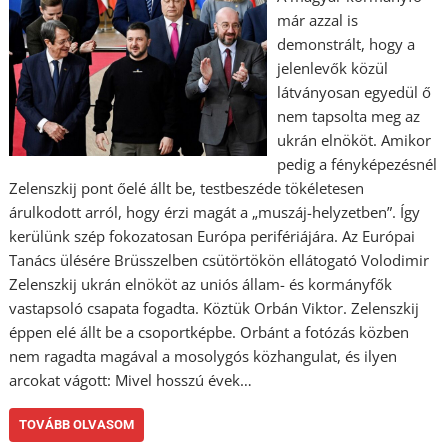
már azzal is
demonstrált, hogy a
jelenlevők közül
látványosan egyedül ő
nem tapsolta meg az
ukrán elnököt. Amikor
pedig a fényképezésnél
Zelenszkij pont őelé állt be, testbeszéde tökéletesen
árulkodott arról, hogy érzi magát a „muszáj-helyzetben”. Így
kerülünk szép fokozatosan Európa perifériájára. Az Európai
Tanács ülésére Brüsszelben csütörtökön ellátogató Volodimir
Zelenszkij ukrán elnököt az uniós állam- és kormányfők
vastapsoló csapata fogadta. Köztük Orbán Viktor. Zelenszkij
éppen elé állt be a csoportképbe. Orbánt a fotózás közben
nem ragadta magával a mosolygós közhangulat, és ilyen
arcokat vágott: Mivel hosszú évek…
TOVÁBB OLVASOM