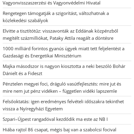
Vagyonvisszaszerzési és Vagyonvédelmi Hivatal
Rengetegen támogatják a szigorítást, változhatnak a
közlekedési szabályok
Elvitte a tisztítótűz: visszavonták az Eddának közpénzből
megítélt százmilliókat, Pataky Attila reagált a döntésre
1000 milliárd forintos gyanús ügyek miatt tett feljelentést a
Gazdasági és Energetikai Minisztérium
Majka másodszor is nagyon kiosztotta a neki beszóló Bohár
Dánielt és a Fideszt
Pénztelen megyei foci, dráguló vasútfejlesztés: mire jut és
mire nem jut pénz vidéken – független vidéki lapszemle
Felsőoktatás: igen eredményes felvételi időszakra tekinthet
vissza a Nyíregyházi Egyetem
Szpari–Újpest rangadóval kezdődik ma este az NB I
Hiába rajtol 86 csapat, mégis baj van a szabolcsi focival