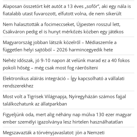
Alaposan összetört két autót a 13 éves „sofőr”, aki egy nála is
fiatalabb utast fuvarozott, elfutott volna, de nem sikerült
Nem halasztották a focimeccseket, Újpesten rosszul lett,
Csákváron pedig el is hunyt mérkőzés közben egy játékos
Magyarország jobban látszik közelről – Médiaszemle a
független helyi sajtóból – 2026 harmincegyedik hete
Nehéz időszak, jó 9-10 napon át velünk marad ez a 40 fokos
pokoli hőség – még csak most fog ráerősíteni
Elektronikus aláírás integráció – Így kapcsolható a vállalati
rendszerekhez
Most volt a Tigrisek Világnapja, Nyíregyházán számos fajjal
találkozhatunk az állatparkban
Figyeljünk oda, mert alig néhány nap múlva 130 ezer magyar
ember személyi igazolványa lesz hirtelen használhatatlan
Megszavazták a törvényjavaslatot: jön a Nemzeti