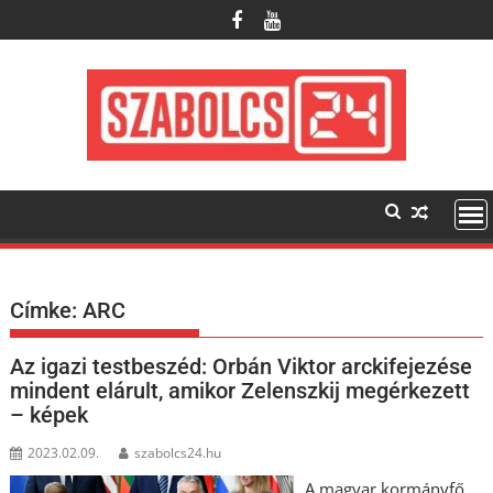
Skip
to
content
Címke:
ARC
Az igazi testbeszéd: Orbán Viktor arckifejezése
mindent elárult, amikor Zelenszkij megérkezett
– képek
2023.02.09.
szabolcs24.hu
A magyar kormányfő