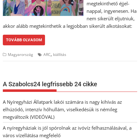
megtekinthető éjjel-
nappal, ingyenesen. Ha
nem sikerült eljutniuk,
akkor alább megtekinthetik a legjobban sikerült alkotásokat:
TOVÁBB OLVASOM
,
Magyarország
ARC
kiállítás
A Szabolcs24 legfrissebb 24 cikke
A Nyíregyházi Állatpark lakói számára is nagy kihívás az
elhúzódó, intenzív hőhullám, viselkedésük is némileg
megváltozik (VIDEÓVAL)
A nyíregyháziak is jól spórolnak az ivóvíz felhasználásával, a
város vízellátása megfelelő