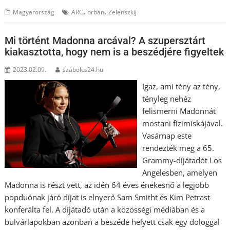
,
,
Magyarország
ARC
orbán
Zelenszkij
Mi történt Madonna arcával? A szupersztárt
kiakasztotta, hogy nem is a beszédjére figyeltek
2023.02.09.
szabolcs24.hu
Igaz, ami tény az tény,
tényleg nehéz
felismerni Madonnát
mostani fizimiskájával.
Vasárnap este
rendezték meg a 65.
Grammy-díjátadót Los
Angelesben, amelyen
Madonna is részt vett, az idén 64 éves énekesnő a legjobb
popduónak járó díjat is elnyerő Sam Smitht és Kim Petrast
konferálta fel. A díjátadó után a közösségi médiában és a
bulvárlapokban azonban a beszéde helyett csak egy dologgal