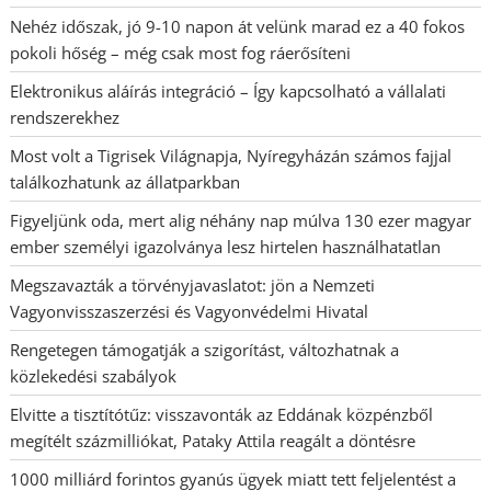
Nehéz időszak, jó 9-10 napon át velünk marad ez a 40 fokos
pokoli hőség – még csak most fog ráerősíteni
Elektronikus aláírás integráció – Így kapcsolható a vállalati
rendszerekhez
Most volt a Tigrisek Világnapja, Nyíregyházán számos fajjal
találkozhatunk az állatparkban
Figyeljünk oda, mert alig néhány nap múlva 130 ezer magyar
ember személyi igazolványa lesz hirtelen használhatatlan
Megszavazták a törvényjavaslatot: jön a Nemzeti
Vagyonvisszaszerzési és Vagyonvédelmi Hivatal
Rengetegen támogatják a szigorítást, változhatnak a
közlekedési szabályok
Elvitte a tisztítótűz: visszavonták az Eddának közpénzből
megítélt százmilliókat, Pataky Attila reagált a döntésre
1000 milliárd forintos gyanús ügyek miatt tett feljelentést a