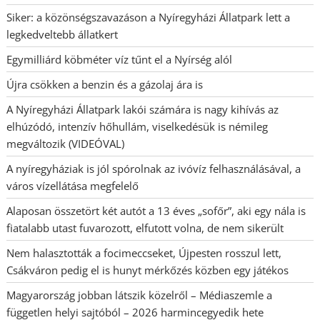
Siker: a közönségszavazáson a Nyíregyházi Állatpark lett a
legkedveltebb állatkert
Egymilliárd köbméter víz tűnt el a Nyírség alól
Újra csökken a benzin és a gázolaj ára is
A Nyíregyházi Állatpark lakói számára is nagy kihívás az
elhúzódó, intenzív hőhullám, viselkedésük is némileg
megváltozik (VIDEÓVAL)
A nyíregyháziak is jól spórolnak az ivóvíz felhasználásával, a
város vízellátása megfelelő
Alaposan összetört két autót a 13 éves „sofőr”, aki egy nála is
fiatalabb utast fuvarozott, elfutott volna, de nem sikerült
Nem halasztották a focimeccseket, Újpesten rosszul lett,
Csákváron pedig el is hunyt mérkőzés közben egy játékos
Magyarország jobban látszik közelről – Médiaszemle a
független helyi sajtóból – 2026 harmincegyedik hete