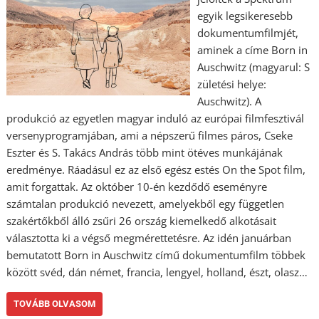
egyik legsikeresebb
dokumentumfilmjét,
aminek a címe Born in
Auschwitz (magyarul: S
zületési helye:
Auschwitz). A
produkció az egyetlen magyar induló az európai filmfesztivál
versenyprogramjában, ami a népszerű filmes páros, Cseke
Eszter és S. Takács András több mint ötéves munkájának
eredménye. Ráadásul ez az első egész estés On the Spot film,
amit forgattak. Az október 10-én kezdődő eseményre
számtalan produkció nevezett, amelyekből egy független
szakértőkből álló zsűri 26 ország kiemelkedő alkotásait
választotta ki a végső megmérettetésre. Az idén januárban
bemutatott Born in Auschwitz című dokumentumfilm többek
között svéd, dán német, francia, lengyel, holland, észt, olasz…
TOVÁBB OLVASOM