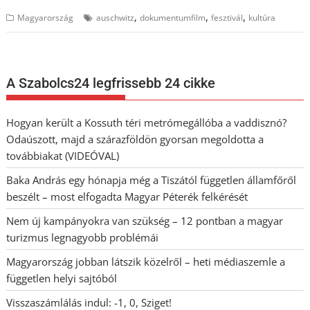
,
,
,
Magyarország
auschwitz
dokumentumfilm
fesztivál
kultúra
A Szabolcs24 legfrissebb 24 cikke
Hogyan került a Kossuth téri metrómegállóba a vaddisznó?
Odaúszott, majd a szárazföldön gyorsan megoldotta a
továbbiakat (VIDEÓVAL)
Baka András egy hónapja még a Tiszától független államfőről
beszélt – most elfogadta Magyar Péterék felkérését
Nem új kampányokra van szükség – 12 pontban a magyar
turizmus legnagyobb problémái
Magyarország jobban látszik közelről – heti médiaszemle a
független helyi sajtóból
Visszaszámlálás indul: -1, 0, Sziget!