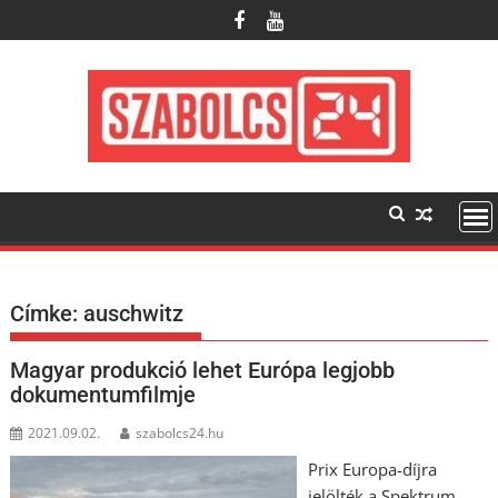
Skip
to
content
Címke:
auschwitz
Magyar produkció lehet Európa legjobb
dokumentumfilmje
2021.09.02.
szabolcs24.hu
Prix Europa-díjra
jelölték a Spektrum