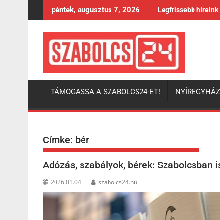
Skip
péntek, augusztus 7, 2026
Legfrissebb híreink
to
content
TÁMOGASSA A SZABOLCS24-ET!
NYÍREGYHÁ
Címke:
bér
Adózás, szabályok, bérek: Szabolcsban i
2026.01.04.
szabolcs24.hu