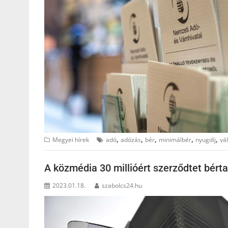
,
,
,
,
,
Megyei hírek
adó
adózás
bér
minimálbér
nyugdíj
vá
A közmédia 30 millióért szerződtet bért
2023.01.18.
szabolcs24.hu