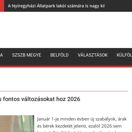
A Nyíregyházi Állatpark lakói számára is nagy kihívás az elh
ZA
SZSZB MEGYE
BELFÖLD
VÁLASZTÁSOK
KÜLFÖ
s fontos változásokat hoz 2026
Január 1-je minden évben új szabályok, árak
és bérek kezdetét jelenti, ezalól 2026 sem