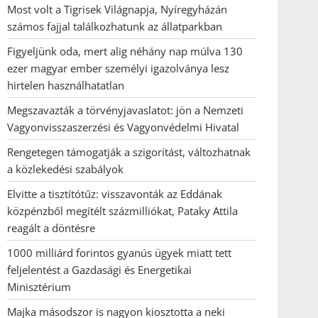
Most volt a Tigrisek Világnapja, Nyíregyházán
számos fajjal találkozhatunk az állatparkban
Figyeljünk oda, mert alig néhány nap múlva 130
ezer magyar ember személyi igazolványa lesz
hirtelen használhatatlan
Megszavazták a törvényjavaslatot: jön a Nemzeti
Vagyonvisszaszerzési és Vagyonvédelmi Hivatal
Rengetegen támogatják a szigorítást, változhatnak
a közlekedési szabályok
Elvitte a tisztítótűz: visszavonták az Eddának
közpénzből megítélt százmilliókat, Pataky Attila
reagált a döntésre
1000 milliárd forintos gyanús ügyek miatt tett
feljelentést a Gazdasági és Energetikai
Minisztérium
Majka másodszor is nagyon kiosztotta a neki