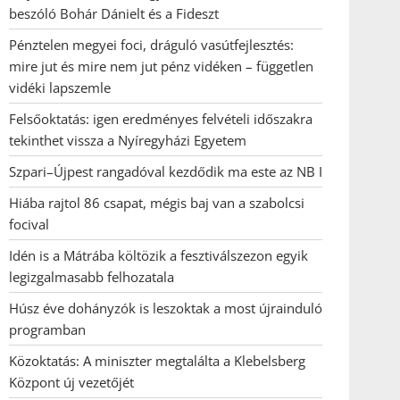
beszóló Bohár Dánielt és a Fideszt
Pénztelen megyei foci, dráguló vasútfejlesztés:
mire jut és mire nem jut pénz vidéken – független
vidéki lapszemle
Felsőoktatás: igen eredményes felvételi időszakra
tekinthet vissza a Nyíregyházi Egyetem
Szpari–Újpest rangadóval kezdődik ma este az NB I
Hiába rajtol 86 csapat, mégis baj van a szabolcsi
focival
Idén is a Mátrába költözik a fesztiválszezon egyik
legizgalmasabb felhozatala
Húsz éve dohányzók is leszoktak a most újrainduló
programban
Közoktatás: A miniszter megtalálta a Klebelsberg
Központ új vezetőjét