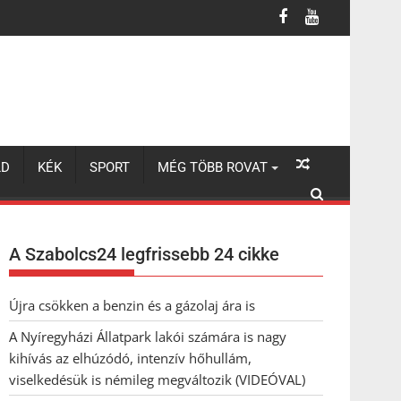
úzódó, intenzív hőhullám, viselkedésük is némileg megváltozik (VI
LD
KÉK
SPORT
MÉG TÖBB ROVAT
A Szabolcs24 legfrissebb 24 cikke
Újra csökken a benzin és a gázolaj ára is
A Nyíregyházi Állatpark lakói számára is nagy
kihívás az elhúzódó, intenzív hőhullám,
viselkedésük is némileg megváltozik (VIDEÓVAL)