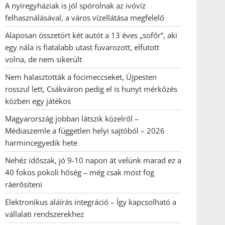
A nyíregyháziak is jól spórolnak az ivóvíz
felhasználásával, a város vízellátása megfelelő
Alaposan összetört két autót a 13 éves „sofőr”, aki
egy nála is fiatalabb utast fuvarozott, elfutott
volna, de nem sikerült
Nem halasztották a focimeccseket, Újpesten
rosszul lett, Csákváron pedig el is hunyt mérkőzés
közben egy játékos
Magyarország jobban látszik közelről –
Médiaszemle a független helyi sajtóból – 2026
harmincegyedik hete
Nehéz időszak, jó 9-10 napon át velünk marad ez a
40 fokos pokoli hőség – még csak most fog
ráerősíteni
Elektronikus aláírás integráció – Így kapcsolható a
vállalati rendszerekhez