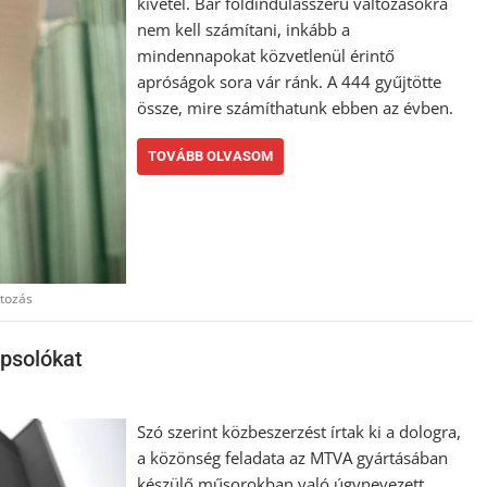
kivétel. Bár földindulásszerű változásokra
nem kell számítani, inkább a
mindennapokat közvetlenül érintő
apróságok sora vár ránk. A 444 gyűjtötte
össze, mire számíthatunk ebben az évben.
TOVÁBB OLVASOM
ltozás
apsolókat
Szó szerint közbeszerzést írtak ki a dologra,
a közönség feladata az MTVA gyártásában
készülő műsorokban való úgynevezett