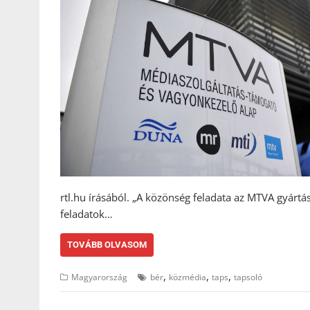
rtl.hu írásából. „A közönség feladata az MTVA gyár
feladatok…
TOVÁBB OLVASOM
,
,
,
Magyarország
bér
közmédia
taps
tapsoló