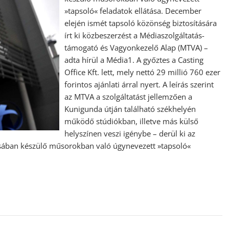
»tapsoló« feladatok ellátása. December
elején ismét tapsoló közönség biztosítására
írt ki közbeszerzést a Médiaszolgáltatás-
támogató és Vagyonkezelő Alap (MTVA) –
adta hírül a Média1. A győztes a Casting
Office Kft. lett, mely nettó 29 millió 760 ezer
forintos ajánlati árral nyert. A leírás szerint
az MTVA a szolgáltatást jellemzően a
Kunigunda útján található székhelyén
működő stúdiókban, illetve más külső
helyszínen veszi igénybe – derül ki az
tásában készülő műsorokban való úgynevezett »tapsoló«