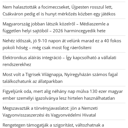
Nem halasztották a focimeccseket, Újpesten rosszul lett,
Csákváron pedig el is hunyt mérkőzés közben egy játékos
Magyarország jobban látszik közelről – Médiaszemle a
független helyi sajtóból – 2026 harmincegyedik hete
Nehéz időszak, jó 9-10 napon át velünk marad ez a 40 fokos
pokoli hőség – még csak most fog ráerősíteni
Elektronikus aláírás integráció – Így kapcsolható a vállalati
rendszerekhez
Most volt a Tigrisek Világnapja, Nyíregyházán számos fajjal
találkozhatunk az állatparkban
Figyeljünk oda, mert alig néhány nap múlva 130 ezer magyar
ember személyi igazolványa lesz hirtelen használhatatlan
Megszavazták a törvényjavaslatot: jön a Nemzeti
Vagyonvisszaszerzési és Vagyonvédelmi Hivatal
Rengetegen támogatják a szigorítást, változhatnak a