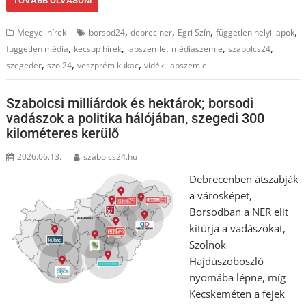
TOVÁBB OLVASOM
,
,
,
,
Megyei hírek
borsod24
debreciner
Egri Szín
független helyi lapok
,
,
,
,
,
független média
kecsup hírek
lapszemle
médiaszemle
szabolcs24
,
,
,
szegeder
szol24
veszprém kukac
vidéki lapszemle
Szabolcsi milliárdok és hektárok; borsodi
vadászok a politika hálójában, szegedi 300
kilométeres kerülő
2026.06.13.
szabolcs24.hu
Debrecenben átszabják
a városképet,
Borsodban a NER elit
kitúrja a vadászokat,
Szolnok
Hajdúszoboszló
nyomába lépne, míg
Kecskeméten a fejek