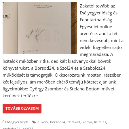
Zakatol tovább az
Esélyegyenlőség és
Fenntarthatóság
Egyesület online
árverése, ahol a tét
nem kevesebb, mint a
vidéki független sajtó
megmaradása. A
licitálók miközben ritka, dedikált kiadványokkal bővítik
könyvtárukat, a Borsod24, a Szol24 és a Szabolcs24
működését is támogatják. Cikksorozatunk mostani részében
két fajsúlyos, ám merőben eltérő témájú kötetet ajánlunk
figyelmükbe: György Zsombor és Stefano Bottoni művei
kerülnek terítékre.
TOVÁBB OLVASOM
,
,
,
,
,
Megyei hírek
aukció
borsod24
dedikált
könyv
licitálás
,
szabolcs24
szol24