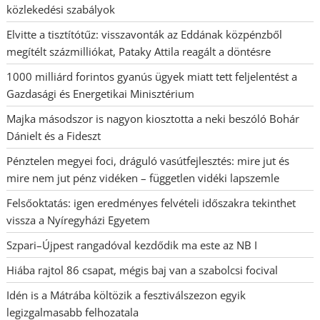
közlekedési szabályok
Elvitte a tisztítótűz: visszavonták az Eddának közpénzből
megítélt százmilliókat, Pataky Attila reagált a döntésre
1000 milliárd forintos gyanús ügyek miatt tett feljelentést a
Gazdasági és Energetikai Minisztérium
Majka másodszor is nagyon kiosztotta a neki beszóló Bohár
Dánielt és a Fideszt
Pénztelen megyei foci, dráguló vasútfejlesztés: mire jut és
mire nem jut pénz vidéken – független vidéki lapszemle
Felsőoktatás: igen eredményes felvételi időszakra tekinthet
vissza a Nyíregyházi Egyetem
Szpari–Újpest rangadóval kezdődik ma este az NB I
Hiába rajtol 86 csapat, mégis baj van a szabolcsi focival
Idén is a Mátrába költözik a fesztiválszezon egyik
legizgalmasabb felhozatala