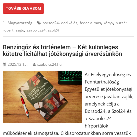
TOVÁBB OLVASOM
,
,
,
,
Magyarország
borsod24
dedikálás
fedor vilmos
könyv
puzsér
,
,
,
róbert
sajtó
szabolcs24
szol24
Benzingőz és történelem – Két különleges
kötetre licitálhat jótékonysági árverésünkön
2025.12.15.
szabolcs24.hu
Az Esélyegyenlőség és
Fenntarthatóság
Egyesület jótékonysági
árverése javában zajlik,
amelynek célja a
Borsod24, a Szol24 és
a Szabolcs24
hírportálok
működésének támogatása. Cikksorozatunkban sorra vesszük