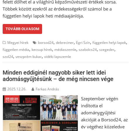
felett dőlhet el a világhírű képzőművészeti értékek sorsa.
Többek között ezekről az érdekességekről számol be a
független helyi lapok heti médiaajánlója.
TOVÁBB OLVASOM
,
,
,
,
Megyei hírek
borsod24
debreciner
Egri Szín
független helyi lapok
,
,
,
,
,
független média
kecsup hírek
médiaszemle
szabolcs24
szegeder
,
,
szol24
veszprém kukac
vidéki lapszemle
Minden eddiginél nagyobb siker lett idei
adomásgyűjtésünk – de még nincsen vége
2025.12.26.
Farkas András
Szeptember végén
indította el
adománygyűjtési
akcióját a Borsod24, az
év végéhez közeledve