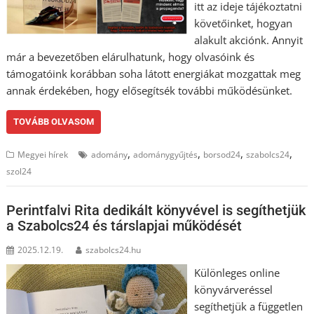
itt az ideje tájékoztatni
követőinket, hogyan
alakult akciónk. Annyit
már a bevezetőben elárulhatunk, hogy olvasóink és
támogatóink korábban soha látott energiákat mozgattak meg
annak érdekében, hogy elősegítsék további működésünket.
TOVÁBB OLVASOM
,
,
,
,
Megyei hírek
adomány
adománygyűjtés
borsod24
szabolcs24
szol24
Perintfalvi Rita dedikált könyvével is segíthetjük
a Szabolcs24 és társlapjai működését
2025.12.19.
szabolcs24.hu
Különleges online
könyvárveréssel
segíthetjük a független