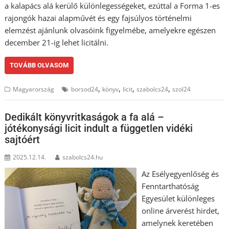
a kalapács alá kerülő különlegességeket, ezúttal a Forma 1-es
rajongók hazai alapművét és egy fajsúlyos történelmi
elemzést ajánlunk olvasóink figyelmébe, amelyekre egészen
december 21-ig lehet licitálni.
TOVÁBB OLVASOM
,
,
,
,
Magyarország
borsod24
könyv
licit
szabolcs24
szol24
Dedikált könyvritkaságok a fa alá –
jótékonysági licit indult a független vidéki
sajtóért
2025.12.14.
szabolcs24.hu
Az Esélyegyenlőség és
Fenntarthatóság
Egyesület különleges
online árverést hirdet,
amelynek keretében