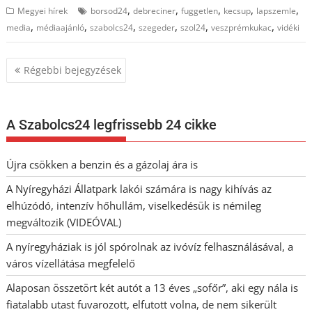
,
,
,
,
,
Megyei hírek
borsod24
debreciner
fuggetlen
kecsup
lapszemle
,
,
,
,
,
,
media
médiaajánló
szabolcs24
szegeder
szol24
veszprémkukac
vidéki
Bejegyzés
Régebbi bejegyzések
navigáció
A Szabolcs24 legfrissebb 24 cikke
Újra csökken a benzin és a gázolaj ára is
A Nyíregyházi Állatpark lakói számára is nagy kihívás az
elhúzódó, intenzív hőhullám, viselkedésük is némileg
megváltozik (VIDEÓVAL)
A nyíregyháziak is jól spórolnak az ivóvíz felhasználásával, a
város vízellátása megfelelő
Alaposan összetört két autót a 13 éves „sofőr”, aki egy nála is
fiatalabb utast fuvarozott, elfutott volna, de nem sikerült