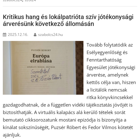
Kritikus hang és lokálpatrióta szív jótékonysági
árverésünk következő állomásán
2025.12.16.
szabolcs24.hu
Tovább folytatódik az
Esélyegyenlőség és
Fenntarthatóság
Egyesület jótékonysági
árverése, amelynek
kettős célja van, hiszen
a licitálók nemcsak
ritka könyvkincsekkel
gazdagodhatnak, de a független vidéki tájékoztatás jövőjét is
biztosíthatják. A virtuális kalapács alá kerülő tételek sorát
bemutató cikksorozatunk mostani epizódja is bizonyítja a
kínálat sokszínűségét, Puzsér Róbert és Fedor Vilmos kötetét
ajánljuk.