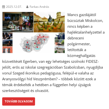
2025.12.07.
Farkas András
Mancs gazdájától
búcsúztak Miskolcon,
nincs képben a
hajléktalanhelyzettel a
debreceni
polgármester,
letiltották a
közmeghallgatás
közvetítését Egerben, van egy lehetséges szolnoki FIDESZ-
jelölt, erős az iskolai szegregációban Szabolcsban, nyugdíjba
vonul Szeged ikonikus pedagógusa, felépül-e valaha az
Aranyosvölgyi híd Veszprémben? – többek között ezek a
témák érdekelték a hetében a független helyi újságok
szerkesztőségeit és olvasóit.
TOVÁBB OLVASOM