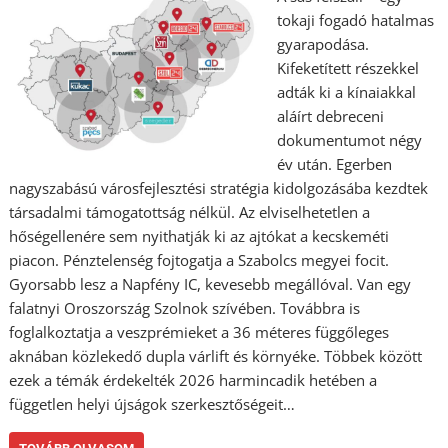
tokaji fogadó hatalmas
gyarapodása.
Kifeketített részekkel
adták ki a kínaiakkal
aláírt debreceni
dokumentumot négy
év után. Egerben
nagyszabású városfejlesztési stratégia kidolgozásába kezdtek
társadalmi támogatottság nélkül. Az elviselhetetlen a
hőségellenére sem nyithatják ki az ajtókat a kecskeméti
piacon. Pénztelenség fojtogatja a Szabolcs megyei focit.
Gyorsabb lesz a Napfény IC, kevesebb megállóval. Van egy
falatnyi Oroszország Szolnok szívében. Továbbra is
foglalkoztatja a veszprémieket a 36 méteres függőleges
aknában közlekedő dupla várlift és környéke. Többek között
ezek a témák érdekelték 2026 harmincadik hetében a
független helyi újságok szerkesztőségeit…