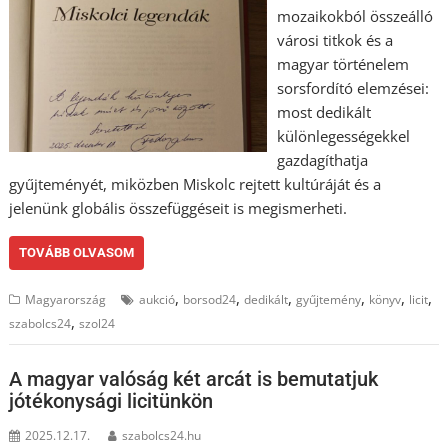
mozaikokból összeálló
városi titkok és a
magyar történelem
sorsfordító elemzései:
most dedikált
különlegességekkel
gazdagíthatja
gyűjteményét, miközben Miskolc rejtett kultúráját és a
jelenünk globális összefüggéseit is megismerheti.
TOVÁBB OLVASOM
,
,
,
,
,
,
Magyarország
aukció
borsod24
dedikált
gyűjtemény
könyv
licit
,
szabolcs24
szol24
A magyar valóság két arcát is bemutatjuk
jótékonysági licitünkön
2025.12.17.
szabolcs24.hu