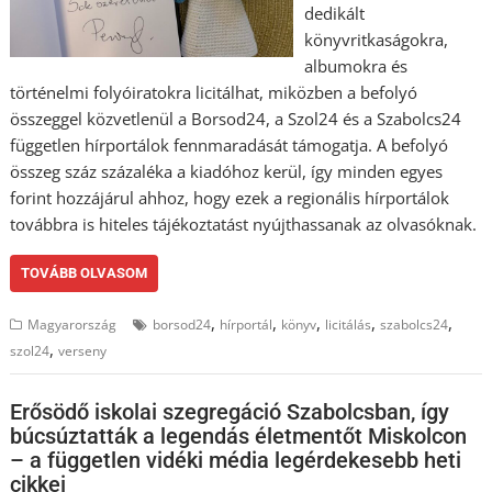
dedikált
könyvritkaságokra,
albumokra és
történelmi folyóiratokra licitálhat, miközben a befolyó
összeggel közvetlenül a Borsod24, a Szol24 és a Szabolcs24
független hírportálok fennmaradását támogatja. A befolyó
összeg száz százaléka a kiadóhoz kerül, így minden egyes
forint hozzájárul ahhoz, hogy ezek a regionális hírportálok
továbbra is hiteles tájékoztatást nyújthassanak az olvasóknak.
TOVÁBB OLVASOM
,
,
,
,
,
Magyarország
borsod24
hírportál
könyv
licitálás
szabolcs24
,
szol24
verseny
Erősödő iskolai szegregáció Szabolcsban, így
búcsúztatták a legendás életmentőt Miskolcon
– a független vidéki média legérdekesebb heti
cikkei