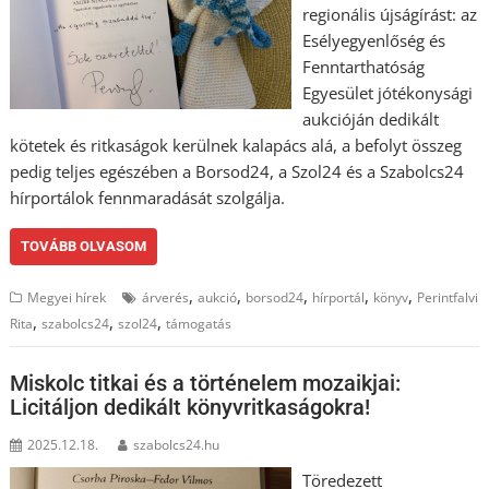
regionális újságírást: az
Esélyegyenlőség és
Fenntarthatóság
Egyesület jótékonysági
aukcióján dedikált
kötetek és ritkaságok kerülnek kalapács alá, a befolyt összeg
pedig teljes egészében a Borsod24, a Szol24 és a Szabolcs24
hírportálok fennmaradását szolgálja.
TOVÁBB OLVASOM
,
,
,
,
,
Megyei hírek
árverés
aukció
borsod24
hírportál
könyv
Perintfalvi
,
,
,
Rita
szabolcs24
szol24
támogatás
Miskolc titkai és a történelem mozaikjai:
Licitáljon dedikált könyvritkaságokra!
2025.12.18.
szabolcs24.hu
Töredezett