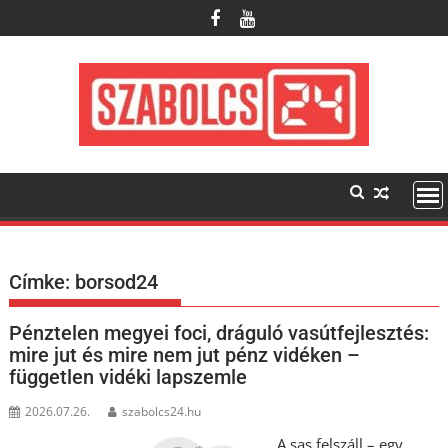
Skip
to
content
Címke:
borsod24
Pénztelen megyei foci, dráguló vasútfejlesztés:
mire jut és mire nem jut pénz vidéken –
független vidéki lapszemle
2026.07.26.
szabolcs24.hu
A sas felszáll – egy