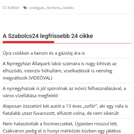
,
,
Külföld
csokigyár
fertőzés
leállás
A Szabolcs24 legfrissebb 24 cikke
Újra csökken a benzin és a gázolaj ára is
A Nyíregyházi Állatpark lakói számára is nagy kihívás az
elhúzódó, intenzív hőhullám, viselkedésük is némileg
megváltozik (VIDEÓVAL)
A nyíregyháziak is jól spórolnak az ivóvíz felhasználásával, a
város vízellátása megfelelő
Alaposan összetört két autót a 13 éves „sofőr”, aki egy nála is
fiatalabb utast fuvarozott, elfutott volna, de nem sikerült
Nem halasztották a focimeccseket, Újpesten rosszul lett,
Csákváron pedig el is hunyt mérkőzés közben egy játékos