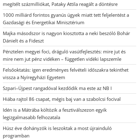
megítélt százmilliókat, Pataky Attila reagált a döntésre
1000 milliárd forintos gyanús ügyek miatt tett feljelentést a
Gazdasági és Energetikai Minisztérium
Majka másodszor is nagyon kiosztotta a neki beszóló Bohár
Dánielt és a Fideszt
Pénztelen megyei foci, dráguló vasútfejlesztés: mire jut és
mire nem jut pénz vidéken – független vidéki lapszemle
Felsőoktatás: igen eredményes felvételi időszakra tekinthet
vissza a Nyíregyházi Egyetem
Szpari–Újpest rangadóval kezdődik ma este az NB I
Hiába rajtol 86 csapat, mégis baj van a szabolcsi focival
Idén is a Mátrába költözik a fesztiválszezon egyik
legizgalmasabb felhozatala
Húsz éve dohányzók is leszoktak a most újrainduló
programban