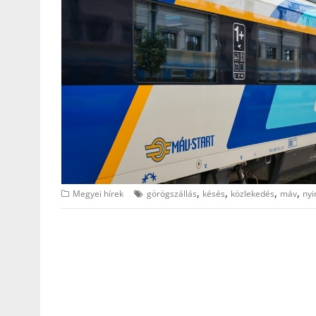
,
,
,
,
Megyei hírek
görögszállás
késés
közlekedés
máv
nyi