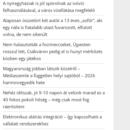
A nyíregyháziak is jól spórolnak az ivóvíz
felhasználásával, a város vízellátása megfelelő
Alaposan összetört két autót a 13 éves „sofőr”, aki
egy nála is fiatalabb utast fuvarozott, elfutott
volna, de nem sikerült
Nem halasztották a focimeccseket, Újpesten
rosszul lett, Csákváron pedig el is hunyt mérkőzés
közben egy játékos
Magyarország jobban látszik közelről –
Médiaszemle a független helyi sajtóból – 2026
harmincegyedik hete
Nehéz időszak, jó 9-10 napon át velünk marad ez a
40 fokos pokoli hőség – még csak most fog
ráerősíteni
Elektronikus aláírás integráció – Így kapcsolható a
vállalati rendszerekhez