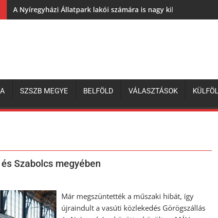
A Nyíregyházi Állatpark lakói számára is nagy kihívás az elh
ZA
SZSZB MEGYE
BELFÖLD
VÁLASZTÁSOK
KÜLFÖ
d és Szabolcs megyében
Már megszüntették a műszaki hibát, így
újraindult a vasúti közlekedés Görögszállás