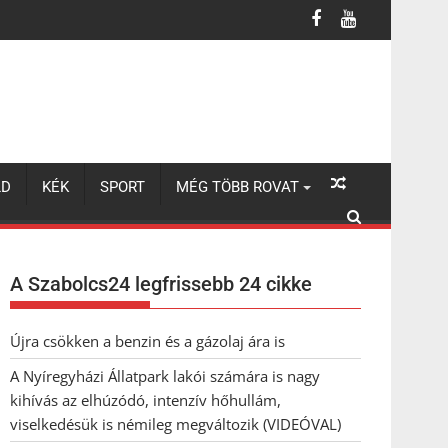
úzódó, intenzív hőhullám, viselkedésük is némileg megváltozik (VI
LD
KÉK
SPORT
MÉG TÖBB ROVAT
A Szabolcs24 legfrissebb 24 cikke
Újra csökken a benzin és a gázolaj ára is
A Nyíregyházi Állatpark lakói számára is nagy
kihívás az elhúzódó, intenzív hőhullám,
viselkedésük is némileg megváltozik (VIDEÓVAL)