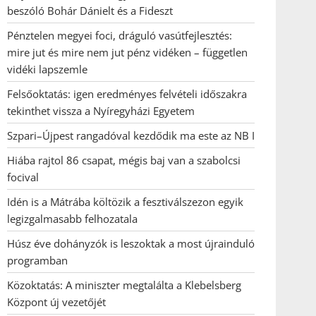
beszóló Bohár Dánielt és a Fideszt
Pénztelen megyei foci, dráguló vasútfejlesztés:
mire jut és mire nem jut pénz vidéken – független
vidéki lapszemle
Felsőoktatás: igen eredményes felvételi időszakra
tekinthet vissza a Nyíregyházi Egyetem
Szpari–Újpest rangadóval kezdődik ma este az NB I
Hiába rajtol 86 csapat, mégis baj van a szabolcsi
focival
Idén is a Mátrába költözik a fesztiválszezon egyik
legizgalmasabb felhozatala
Húsz éve dohányzók is leszoktak a most újrainduló
programban
Közoktatás: A miniszter megtalálta a Klebelsberg
Központ új vezetőjét