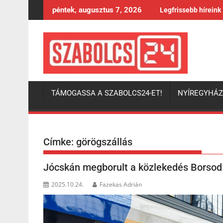
Skip
péntek, augusztus 7, 2026
Legfrissebb híreink
to
content
TÁMOGASSA A SZABOLCS24-ET!
NYÍREGYHÁ
Címke:
görögszállás
Jócskán megborult a közlekedés Borso
2025.10.24.
Fazekas Adrián