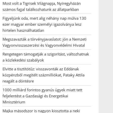
Most volt a Tigrisek Világnapja, Nyíregyházán
számos fajjal találkozhatunk az állatparkban
Figyeljünk oda, mert alig néhány nap múlva 130
ezer magyar ember személyi igazolványa lesz
hirtelen használhatatlan
Megszavazták a törvényjavaslatot: jön a Nemzeti
Vagyonvisszaszerzési és Vagyonvédelmi Hivatal
Rengetegen támogatják a szigorítást, változhatnak
a közlekedési szabályok
Elvitte a tisztítótűz: visszavonták az Eddának
közpénzből megítélt százmilliókat, Pataky Attila
reagált a döntésre
1000 milliárd forintos gyanús ügyek miatt tett
feljelentést a Gazdasági és Energetikai
Minisztérium
Majka másodszor is nagyon kiosztotta a neki