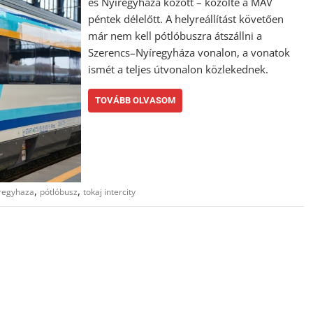
és Nyíregyháza között – közölte a MÁV
péntek délelőtt. A helyreállítást követően
már nem kell pótlóbuszra átszállni a
Szerencs–Nyíregyháza vonalon, a vonatok
ismét a teljes útvonalon közlekednek.
TOVÁBB OLVASOM
,
,
regyhaza
pótlóbusz
tokaj intercity