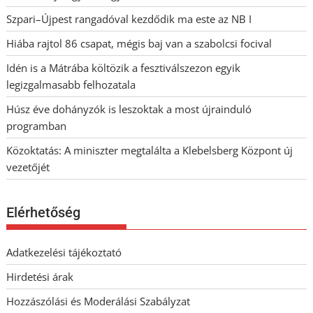
Szpari–Újpest rangadóval kezdődik ma este az NB I
Hiába rajtol 86 csapat, mégis baj van a szabolcsi focival
Idén is a Mátrába költözik a fesztiválszezon egyik
legizgalmasabb felhozatala
Húsz éve dohányzók is leszoktak a most újrainduló
programban
Közoktatás: A miniszter megtalálta a Klebelsberg Központ új
vezetőjét
Elérhetőség
Adatkezelési tájékoztató
Hirdetési árak
Hozzászólási és Moderálási Szabályzat