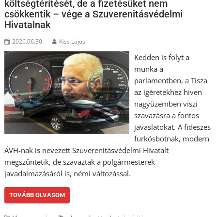
költségtérítését, de a fizetésüket nem
csökkentik – vége a Szuverenitásvédelmi
Hivatalnak
2026.06.30.
Kiss Lajos
Kedden is folyt a
munka a
parlamentben, a Tisza
az ígéretekhez híven
nagyüzemben viszi
szavazásra a fontos
javaslatokat. A fideszes
furkósbotnak, modern
ÁVH-nak is nevezett Szuverenitásvédelmi Hivatalt
megszüntetik, de szavaztak a polgármesterek
javadalmazásáról is, némi változással.
TOVÁBB OLVASOM