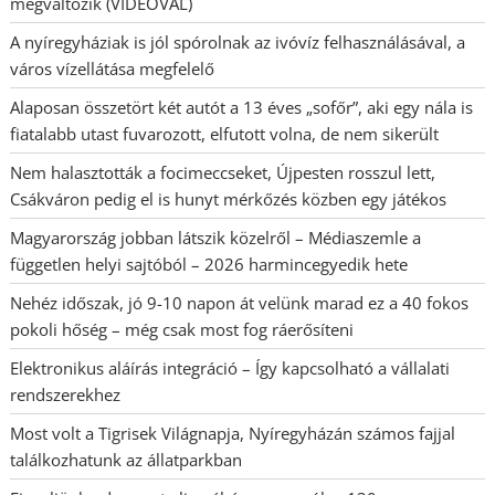
megváltozik (VIDEÓVAL)
A nyíregyháziak is jól spórolnak az ivóvíz felhasználásával, a
város vízellátása megfelelő
Alaposan összetört két autót a 13 éves „sofőr”, aki egy nála is
fiatalabb utast fuvarozott, elfutott volna, de nem sikerült
Nem halasztották a focimeccseket, Újpesten rosszul lett,
Csákváron pedig el is hunyt mérkőzés közben egy játékos
Magyarország jobban látszik közelről – Médiaszemle a
független helyi sajtóból – 2026 harmincegyedik hete
Nehéz időszak, jó 9-10 napon át velünk marad ez a 40 fokos
pokoli hőség – még csak most fog ráerősíteni
Elektronikus aláírás integráció – Így kapcsolható a vállalati
rendszerekhez
Most volt a Tigrisek Világnapja, Nyíregyházán számos fajjal
találkozhatunk az állatparkban