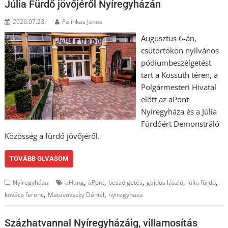
Júlia Fürdő jövőjéről Nyíregyházán
2026.07.23.
Palinkas Janos
Augusztus 6-án,
csütörtökön nyilvános
pódiumbeszélgetést
tart a Kossuth téren, a
Polgármesteri Hivatal
előtt az aPont
Nyíregyháza és a Júlia
Fürdőért Demonstráló
Közösség a fürdő jövőjéről.
TOVÁBB OLVASOM
,
,
,
,
,
Nyíregyháza
aHang
aPont
beszélgetés
gajdos lászló
júlia fürdő
,
,
kovács ferenc
Matavovszky Dániel
nyiregyhaza
Százhatvannal Nyíregyházáig, villamosítás