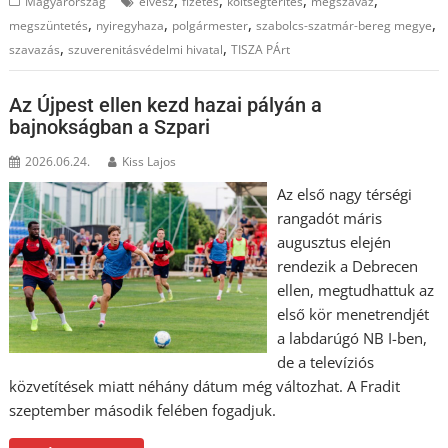
,
,
,
,
Magyarország
elvesz
fizetés
költségtérítés
megszavaz
,
,
,
,
megszüntetés
nyiregyhaza
polgármester
szabolcs-szatmár-bereg megye
,
,
szavazás
szuverenitásvédelmi hivatal
TISZA PÁrt
Az Újpest ellen kezd hazai pályán a
bajnokságban a Szpari
2026.06.24.
Kiss Lajos
Az első nagy térségi
rangadót máris
augusztus elején
rendezik a Debrecen
ellen, megtudhattuk az
első kör menetrendjét
a labdarúgó NB I-ben,
de a televíziós
közvetítések miatt néhány dátum még változhat. A Fradit
szeptember második felében fogadjuk.