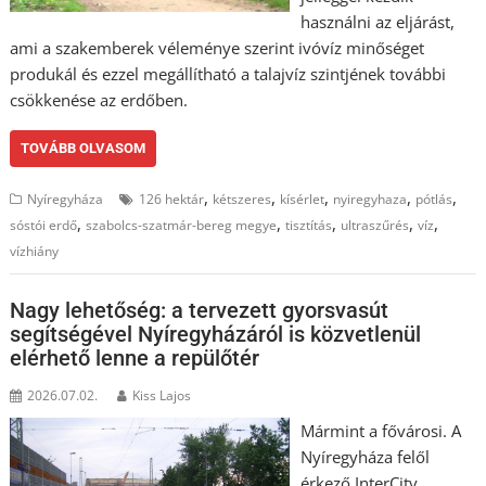
használni az eljárást,
ami a szakemberek véleménye szerint ivóvíz minőséget
produkál és ezzel megállítható a talajvíz szintjének további
csökkenése az erdőben.
TOVÁBB OLVASOM
,
,
,
,
,
Nyíregyháza
126 hektár
kétszeres
kísérlet
nyiregyhaza
pótlás
,
,
,
,
,
sóstói erdő
szabolcs-szatmár-bereg megye
tisztítás
ultraszűrés
víz
vízhiány
Nagy lehetőség: a tervezett gyorsvasút
segítségével Nyíregyházáról is közvetlenül
elérhető lenne a repülőtér
2026.07.02.
Kiss Lajos
Mármint a fővárosi. A
Nyíregyháza felől
érkező InterCity