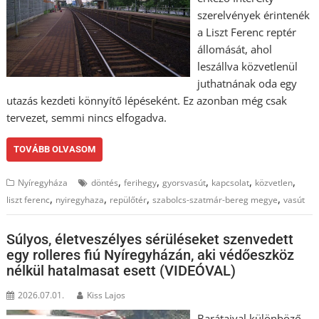
szerelvények érintenék
a Liszt Ferenc reptér
állomását, ahol
leszállva közvetlenül
juthatnának oda egy
utazás kezdeti könnyítő lépéseként. Ez azonban még csak
tervezet, semmi nincs elfogadva.
TOVÁBB OLVASOM
,
,
,
,
,
Nyíregyháza
döntés
ferihegy
gyorsvasút
kapcsolat
közvetlen
,
,
,
,
liszt ferenc
nyiregyhaza
repülőtér
szabolcs-szatmár-bereg megye
vasút
Súlyos, életveszélyes sérüléseket szenvedett
egy rolleres fiú Nyíregyházán, aki védőeszköz
nélkül hatalmasat esett (VIDEÓVAL)
2026.07.01.
Kiss Lajos
Barátaival különböző