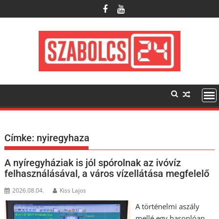
Skip
to
content
Címke:
nyiregyhaza
A nyíregyháziak is jól spórolnak az ivóvíz
felhasználásával, a város vízellátása megfelelő
2026.08.04.
Kiss Lajos
A történelmi aszály
mellé egy hasonlóan