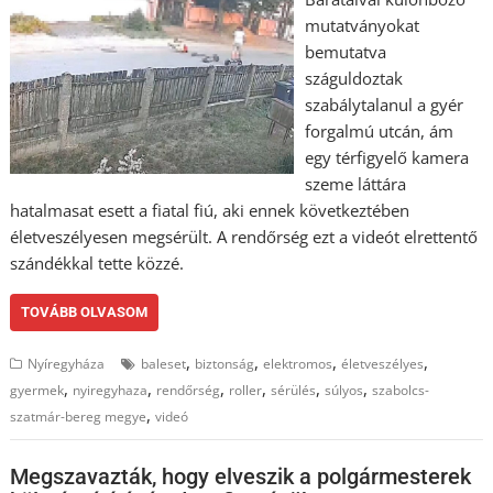
mutatványokat
bemutatva
száguldoztak
szabálytalanul a gyér
forgalmú utcán, ám
egy térfigyelő kamera
szeme láttára
hatalmasat esett a fiatal fiú, aki ennek következtében
életveszélyesen megsérült. A rendőrség ezt a videót elrettentő
szándékkal tette közzé.
TOVÁBB OLVASOM
,
,
,
,
Nyíregyháza
baleset
biztonság
elektromos
életveszélyes
,
,
,
,
,
,
gyermek
nyiregyhaza
rendőrség
roller
sérülés
súlyos
szabolcs-
,
szatmár-bereg megye
videó
Megszavazták, hogy elveszik a polgármesterek