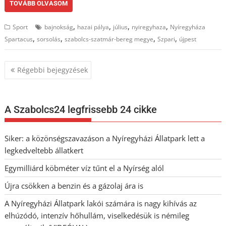
TOVÁBB OLVASOM
,
,
,
,
Sport
bajnokság
hazai pálya
július
nyiregyhaza
Nyíregyháza
,
,
,
,
Spartacus
sorsolás
szabolcs-szatmár-bereg megye
Szpari
újpest
Bejegyzés
Régebbi bejegyzések
navigáció
A Szabolcs24 legfrissebb 24 cikke
Siker: a közönségszavazáson a Nyíregyházi Állatpark lett a
legkedveltebb állatkert
Egymilliárd köbméter víz tűnt el a Nyírség alól
Újra csökken a benzin és a gázolaj ára is
A Nyíregyházi Állatpark lakói számára is nagy kihívás az
elhúzódó, intenzív hőhullám, viselkedésük is némileg