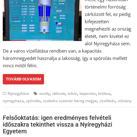
történelmi forróság
zárkózott fel, ez pedig
kifejezetten
megnehezíti az ország
életét, nem kivétel ez
alól Nyíregyháza sem.
De a város vízellátása rendben van, a kapacitás
háromnegyedét használja a lakosság, így a spórolás mellett
nincs mitől félni.
TOVÁBB OLVASOM
,
,
,
,
,
Nyíregyháza
aszály
időszak
ivővíz
kapacitás
kritikus
,
,
,
,
nyiregyhaza
spórolás
szabolcs-szatmár-bereg megye
vízellátás
vízhiány
Felsőoktatás: igen eredményes felvételi
időszakra tekinthet vissza a Nyíregyházi
Egyetem