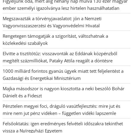
Figyeljünk oda, mert alig néhány nap múlva 130 ezer magyar
ember személyi igazolványa lesz hirtelen használhatatlan
Megszavazták a törvényjavaslatot: jön a Nemzeti
Vagyonvisszaszerzési és Vagyonvédelmi Hivatal
Rengetegen támogatják a szigorítást, változhatnak a
közlekedési szabályok
Elvitte a tisztítótűz: visszavonták az Eddának közpénzből
megítélt százmilliókat, Pataky Attila reagált a döntésre
1000 milliárd forintos gyanús ügyek miatt tett feljelentést a
Gazdasági és Energetikai Minisztérium
Majka másodszor is nagyon kiosztotta a neki beszóló Bohár
Dánielt és a Fideszt
Pénztelen megyei foci, dráguló vasútfejlesztés: mire jut és
mire nem jut pénz vidéken – független vidéki lapszemle
Felsőoktatás: igen eredményes felvételi időszakra tekinthet
vissza a Nyíregyházi Egyetem