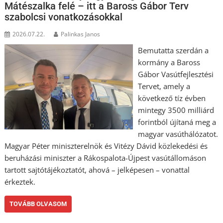
Mátészalka felé – itt a Baross Gábor Terv
szabolcsi vonatkozásokkal
2026.07.22.
Palinkas Janos
Bemutatta szerdán a
kormány a Baross
Gábor Vasútfejlesztési
Tervet, amely a
következő tíz évben
mintegy 3500 milliárd
forintból újítaná meg a
magyar vasúthálózatot.
Magyar Péter miniszterelnök és Vitézy Dávid közlekedési és
beruházási miniszter a Rákospalota-Újpest vasútállomáson
tartott sajtótájékoztatót, ahová – jelképesen – vonattal
érkeztek.
TOVÁBB OLVASOM