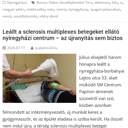
,
,
,
,
Nyíregyháza
Baross Gábor Vasútfejlesztési Terv
debrecen
hév
ic
,
,
,
,
,
,
magyar péter
mátészalka
máv
metró
nyiregyhaza
nyugati pályaudvar
,
,
vasút
vasútfejlesztés
vitézy dávid
Leállt a sclerosis multiplexes betegeket ellátó
nyíregyházi centrum – az újranyitás sem biztos
2026.07.17.
szabolcs24.hu
Július elsejétől három
hónapra leállt a
nyíregyháza-borbányai
Lajtos utca 33. alatt
működő SM Centrum.
Papíron átmeneti
szünetről van szó,
közben azonban
felmondott az intézményvezető, új munkát keres a
gyógymasszőr, és az épület eladása is szóba került. Ha ősszel
nem indul újra, a térség sclerosis multiplexes betegei