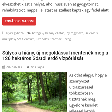
elveszíthetik azt a helyet, ahol húsz éven át gyógytornát,
rehabilitációt, nappali ellátást és szállást kaptak egy fedél alatt.
TOVÁBB OLVASOM
,
,
,
,
Nyíregyháza
betegek
bezár
ellátás
nyiregyhaza
sclerosis
,
,
multiplex
SM Centrum
Szabolcs-Szatmár-Bereg
Súlyos a hiány, új megoldással mentenék meg a
126 hektáros Sóstói erdő vízpótlását
2026.07.03.
Kiss Lajos
Az ötlet alapja, hogy a
szennyvizet
ultraszűréssel
többszörösen
tisztítanák meg.
Egyelőre kísérleti
jelleggel kezdik