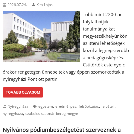
2026.07.24.
Kiss Lajos
Több mint 2200-an
folytathatják
tanulmányaikat
megyeszékhelyünkön,
az itteni lehetőségek
közül a legnépszerűbb
a pedagógusképzés.
Csütörtök este nyolc
órakor rengetegen ünnepeltek vagy éppen szomorkodtak a
nyíregyházi Pont ott partin.
TOVÁBB OLVASOM
,
,
,
,
Nyíregyháza
egyetem
eredményes
felsőoktatás
felvételi
,
nyiregyhaza
szabolcs-szatmár-bereg megye
Nyilvános pódiumbeszélgetést szerveznek a