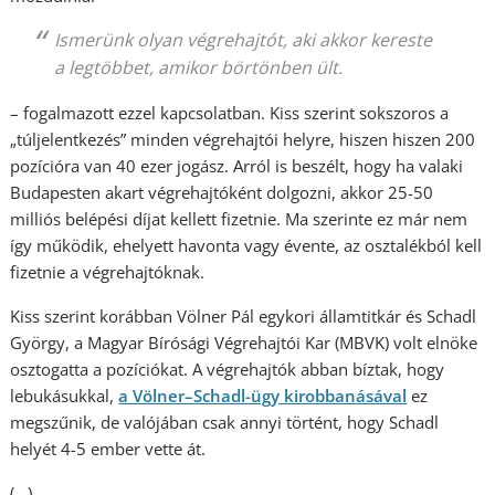
Ismerünk olyan végrehajtót, aki akkor kereste
a legtöbbet, amikor börtönben ült.
– fogalmazott ezzel kapcsolatban. Kiss szerint sokszoros a
„túljelentkezés” minden végrehajtói helyre, hiszen hiszen 200
pozícióra van 40 ezer jogász. Arról is beszélt, hogy ha valaki
Budapesten akart végrehajtóként dolgozni, akkor 25-50
milliós belépési díjat kellett fizetnie. Ma szerinte ez már nem
így működik, ehelyett havonta vagy évente, az osztalékból kell
fizetnie a végrehajtóknak.
Kiss szerint korábban Völner Pál egykori államtitkár és Schadl
György, a Magyar Bírósági Végrehajtói Kar (MBVK) volt elnöke
osztogatta a pozíciókat. A végrehajtók abban bíztak, hogy
lebukásukkal,
a Völner–Schadl-ügy kirobbanásával
ez
megszűnik, de valójában csak annyi történt, hogy Schadl
helyét 4-5 ember vette át.
(…)