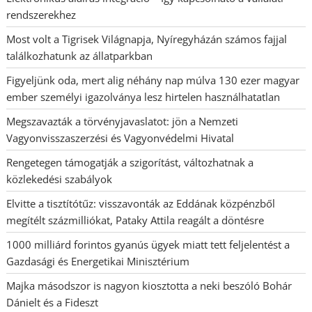
rendszerekhez
Most volt a Tigrisek Világnapja, Nyíregyházán számos fajjal
találkozhatunk az állatparkban
Figyeljünk oda, mert alig néhány nap múlva 130 ezer magyar
ember személyi igazolványa lesz hirtelen használhatatlan
Megszavazták a törvényjavaslatot: jön a Nemzeti
Vagyonvisszaszerzési és Vagyonvédelmi Hivatal
Rengetegen támogatják a szigorítást, változhatnak a
közlekedési szabályok
Elvitte a tisztítótűz: visszavonták az Eddának közpénzből
megítélt százmilliókat, Pataky Attila reagált a döntésre
1000 milliárd forintos gyanús ügyek miatt tett feljelentést a
Gazdasági és Energetikai Minisztérium
Majka másodszor is nagyon kiosztotta a neki beszóló Bohár
Dánielt és a Fideszt