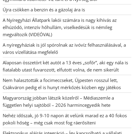
Újra csökken a benzin és a gázolaj ára is
A Nyíregyházi Állatpark lakói számára is nagy kihívás az
elhúzódó, intenzív hőhullám, viselkedésük is némileg
megváltozik (VIDEÓVAL)
A nyíregyháziak is jól spórolnak az ivóvíz felhasználásával, a
város vízellátása megfelelő
Alaposan összetört két autót a 13 éves „sofőr”, aki egy nála is
fiatalabb utast fuvarozott, elfutott volna, de nem sikerült
Nem halasztották a focimeccseket, Újpesten rosszul lett,
Csákváron pedig el is hunyt mérkőzés közben egy játékos
Magyarország jobban látszik közelről – Médiaszemle a
független helyi sajtóból – 2026 harmincegyedik hete
Nehéz időszak, jó 9-10 napon át velünk marad ez a 40 fokos
pokoli hőség – még csak most fog ráerősíteni
Elektronikus aláírás integráció – Így kapcsolható a vállalati