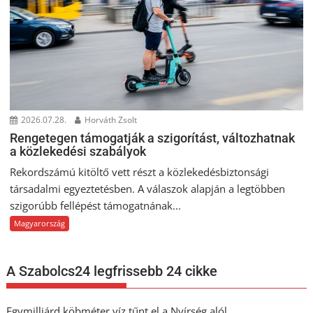
2026.07.28.
Horváth Zsolt
Rengetegen támogatják a szigorítást, változhatnak
a közlekedési szabályok
Rekordszámú kitöltő vett részt a közlekedésbiztonsági
társadalmi egyeztetésben. A válaszok alapján a legtöbben
szigorúbb fellépést támogatnának...
Magyarország
A Szabolcs24 legfrissebb 24 cikke
Egymilliárd köbméter víz tűnt el a Nyírség alól