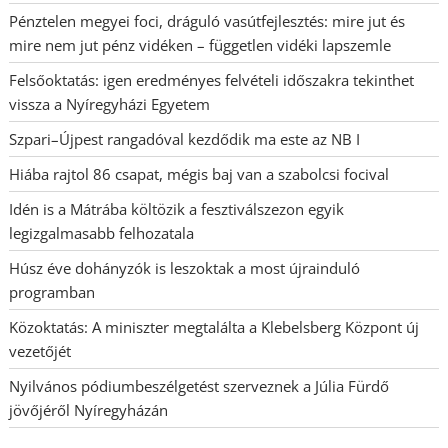
Pénztelen megyei foci, dráguló vasútfejlesztés: mire jut és
mire nem jut pénz vidéken – független vidéki lapszemle
Felsőoktatás: igen eredményes felvételi időszakra tekinthet
vissza a Nyíregyházi Egyetem
Szpari–Újpest rangadóval kezdődik ma este az NB I
Hiába rajtol 86 csapat, mégis baj van a szabolcsi focival
Idén is a Mátrába költözik a fesztiválszezon egyik
legizgalmasabb felhozatala
Húsz éve dohányzók is leszoktak a most újrainduló
programban
Közoktatás: A miniszter megtalálta a Klebelsberg Központ új
vezetőjét
Nyilvános pódiumbeszélgetést szerveznek a Júlia Fürdő
jövőjéről Nyíregyházán