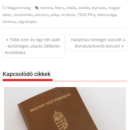
,
,
,
,
,
Magyarország
dominó
fidesz
kitálal
kitalált
lejáratás
magyar
,
,
,
,
,
,
,
péter
összeomlás
partizan
polip
rendszer
TISZA PÁrt
titkosszolga
,
történet
végrehajtás
Bejegyzés
Több ezer év egy hét alatt
Hatalmas tömeget vonzott a
navigáció
– különleges utazás Délkelet-
Rendszerbontó koncert
Anatóliába
Kapcsolódó cikkek