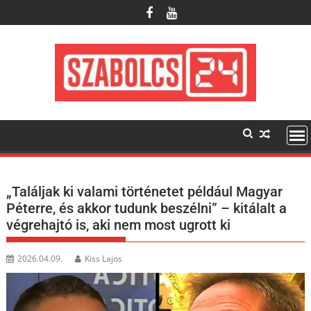
Skip
to
content
„Találjak ki valami történetet például Magyar
Péterre, és akkor tudunk beszélni” – kitálalt a
végrehajtó is, aki nem most ugrott ki
2026.04.09.
Kiss Lajos