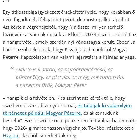
Egy titkosszolga igyekezett érzékeltetni vele, hogy korábban ő
nem fogadta el a felajánlott pénzt, de most új alkut ajánlott.
Azt kérte a végrehajtótól, hogy írja össze, milyen terhelő
bizonyítékai vannak másokra. Ekkor – 2024 őszén – készült az
a hangfelvétel, amely szerdán nyilvánosságra került. Ebben „a
bácsi” azzal példálózik, hogy Kiss írja le, ha például Magyar
Péterrel kapcsolatban van valami lejáratásra alkalmas anyaga.
Akár le is írhatod, ez sajtóérdeklődésű, ez
büntetőügy, ez pletyka, ez meg, mit tudom én,
a hasamra ütök, Magyar Péter
– hangzik el a felvételen. Kiss szerint azt kérték tőle, hogy
„szedjem össze a bizonyítékaimat,
és találjak ki valamilyen
történetet például Magyar Péterre,
és akkor tudunk
beszélni”. Ezért cserébe nem pénzt szeretett volna, hanem azt,
hogy 2026-ig maradhasson végrehajtó. További részleteket a
Hvg.hu
cikkéből ismerhetünk meg.