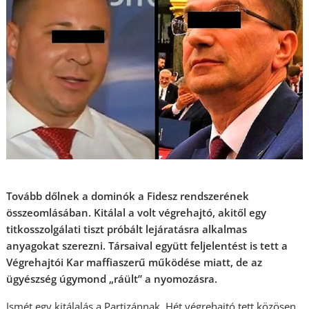
Tovább dőlnek a dominók a Fidesz rendszerének
összeomlásában. Kitálal a volt végrehajtó, akitől egy
titkosszolgálati tiszt próbált lejáratásra alkalmas
anyagokat szerezni. Társaival együtt feljelentést is tett a
Végrehajtói Kar maffiaszerű működése miatt, de az
ügyészség úgymond „ráült” a nyomozásra.
Ismét egy kitálalás a Partizánnak. Hét végrehajtó tett közösen,