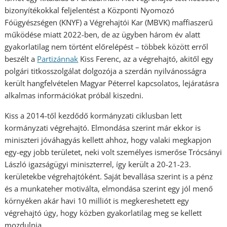
bizonyítékokkal feljelentést a Központi Nyomozó
Fóügyészségen (KNYF) a Végrehajtói Kar (MBVK) maffiaszerű
működése miatt 2022-ben, de az ügyben három év alatt
gyakorlatilag nem történt előrelépést – többek között erről
beszélt a
Partizánnak
Kiss Ferenc, az a végrehajtó, akitől egy
polgári titkosszolgálat dolgozója a szerdán nyilvánosságra
került hangfelvételen Magyar Péterrel kapcsolatos, lejáratásra
alkalmas információkat próbál kiszedni.
Kiss a 2014-től kezdődő kormányzati ciklusban lett
kormányzati végrehajtó. Elmondása szerint már ekkor is
miniszteri jóváhagyás kellett ahhoz, hogy valaki megkapjon
egy-egy jobb területet, neki volt személyes ismerőse Trócsányi
László igazságügyi miniszterrel, így került a 20-21-23.
kerületekbe végrehajtóként. Saját bevallása szerint is a pénz
és a munkateher motiválta, elmondása szerint egy jól menő
környéken akár havi 10 milliót is megkereshetett egy
végrehajtó úgy, hogy közben gyakorlatilag meg se kellett
mozdulnia.