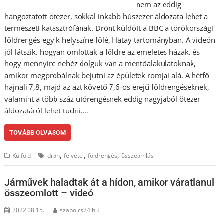
nem az eddig
hangoztatott ötezer, sokkal inkább húszezer áldozata lehet a
természeti katasztrófának. Drónt küldött a BBC a törökországi
földrengés egyik helyszíne fölé, Hatay tartományban. A videón
jól látszik, hogyan omlottak a földre az emeletes házak, és
hogy mennyire nehéz dolguk van a mentőalakulatoknak,
amikor megpróbálnak bejutni az épületek romjai alá. A hétfő
hajnali 7,8, majd az azt követő 7,6-os erejű földrengéseknek,
valamint a több száz utórengésnek eddig nagyjából ötezer
áldozatáról lehet tudni.…
TOVÁBB OLVASOM
,
,
,
Külföld
drón
felvétel
földrengés
összeomlás
Járművek haladtak át a hídon, amikor váratlanul
összeomlott – videó
2022.08.15.
szabolcs24.hu