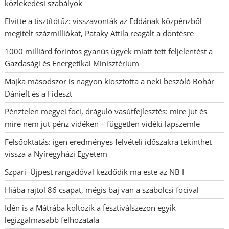
közlekedési szabályok
Elvitte a tisztítótűz: visszavonták az Eddának közpénzből
megítélt százmilliókat, Pataky Attila reagált a döntésre
1000 milliárd forintos gyanús ügyek miatt tett feljelentést a
Gazdasági és Energetikai Minisztérium
Majka másodszor is nagyon kiosztotta a neki beszóló Bohár
Dánielt és a Fideszt
Pénztelen megyei foci, dráguló vasútfejlesztés: mire jut és
mire nem jut pénz vidéken – független vidéki lapszemle
Felsőoktatás: igen eredményes felvételi időszakra tekinthet
vissza a Nyíregyházi Egyetem
Szpari–Újpest rangadóval kezdődik ma este az NB I
Hiába rajtol 86 csapat, mégis baj van a szabolcsi focival
Idén is a Mátrába költözik a fesztiválszezon egyik
legizgalmasabb felhozatala