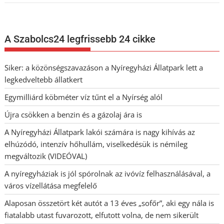
A Szabolcs24 legfrissebb 24 cikke
Siker: a közönségszavazáson a Nyíregyházi Állatpark lett a
legkedveltebb állatkert
Egymilliárd köbméter víz tűnt el a Nyírség alól
Újra csökken a benzin és a gázolaj ára is
A Nyíregyházi Állatpark lakói számára is nagy kihívás az
elhúzódó, intenzív hőhullám, viselkedésük is némileg
megváltozik (VIDEÓVAL)
A nyíregyháziak is jól spórolnak az ivóvíz felhasználásával, a
város vízellátása megfelelő
Alaposan összetört két autót a 13 éves „sofőr”, aki egy nála is
fiatalabb utast fuvarozott, elfutott volna, de nem sikerült