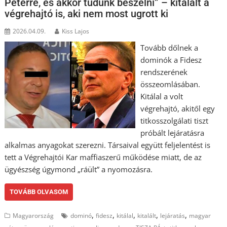
Péterre, és akkor tudunk beszélni” – kitálalt a
végrehajtó is, aki nem most ugrott ki
2026.04.09.
Kiss Lajos
Tovább dőlnek a
dominók a Fidesz
rendszerének
összeomlásában.
Kitálal a volt
végrehajtó, akitől egy
titkosszolgálati tiszt
próbált lejáratásra
alkalmas anyagokat szerezni. Társaival együtt feljelentést is
tett a Végrehajtói Kar maffiaszerű működése miatt, de az
ügyészség úgymond „ráült” a nyomozásra.
TOVÁBB OLVASOM
,
,
,
,
,
Magyarország
dominó
fidesz
kitálal
kitalált
lejáratás
magyar
,
,
,
,
,
,
,