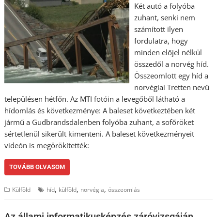
Két autó a folyóba
zuhant, senki nem
számított ilyen
fordulatra, hogy
minden előjel nélkül
összedől a norvég híd.
Összeomlott egy híd a
norvégiai Tretten nevű
településen hétfőn. Az MTI fotóin a levegőből látható a
hídomlás és következménye: A baleset következtében két
jármű a Gudbrandsdalenben folyóba zuhant, a sofőröket
sértetlenül sikerült kimenteni. A baleset következményeit
videón is megörökítették:
TOVÁBB OLVASOM
,
,
,
Külföld
híd
külföld
norvégia
összeomlás
Az állami informatikusképzés záróvizsgáján