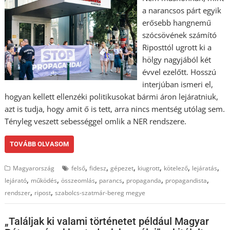
a narancsos párt egyik
erősebb hangnemű
szócsövének számító
Riposttól ugrott ki a
hölgy nagyjából két
évvel ezelőtt. Hosszú
interjúban ismeri el,
hogyan kellett ellenzéki politikusokat bármi áron lejáratniuk,
azt is tudja, hogy amit ő is tett, arra nincs mentség utólag sem.
Tényleg veszett sebességgel omlik a NER rendszere.
TOVÁBB OLVASOM
,
,
,
,
,
,
Magyarország
felső
fidesz
gépezet
kiugrott
kötelező
lejáratás
,
,
,
,
,
,
lejárató
működés
összeomlás
parancs
propaganda
propagandista
,
,
rendszer
ripost
szabolcs-szatmár-bereg megye
„Találjak ki valami történetet például Magyar