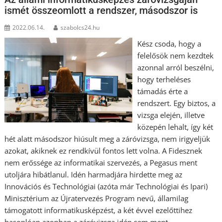
ismét összeomlott a rendszer, másodszor is
2022.06.14.
szabolcs24.hu
Kész csoda, hogy a
felelősök nem kezdtek
azonnal arról beszélni,
hogy terheléses
támadás érte a
rendszert. Egy biztos, a
vizsga elején, illetve
közepén lehalt, így két
hét alatt másodszor hiúsult meg a záróvizsga, nem irigyeljük
azokat, akiknek ez rendkívül fontos lett volna. A Fidesznek
nem erőssége az informatikai szervezés, a Pegasus ment
utoljára hibátlanul. Idén harmadjára hirdette meg az
Innovációs és Technológiai (azóta már Technológiai és Ipari)
Minisztérium az Újratervezés Program nevű, államilag
támogatott informatikusképzést, a két évvel ezelőttihez
hasonlóan azonban a záróvizsga idén sem ment