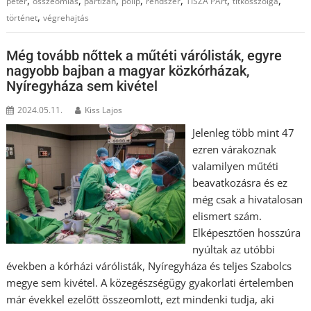
péter
összeomlás
partizan
polip
rendszer
TISZA PÁrt
titkosszolga
,
történet
végrehajtás
Még tovább nőttek a műtéti várólisták, egyre
nagyobb bajban a magyar közkórházak,
Nyíregyháza sem kivétel
2024.05.11.
Kiss Lajos
Jelenleg több mint 47
ezren várakoznak
valamilyen műtéti
beavatkozásra és ez
még csak a hivatalosan
elismert szám.
Elképesztően hosszúra
nyúltak az utóbbi
években a kórházi várólisták, Nyíregyháza és teljes Szabolcs
megye sem kivétel. A közegészségügy gyakorlati értelemben
már évekkel ezelőtt összeomlott, ezt mindenki tudja, aki