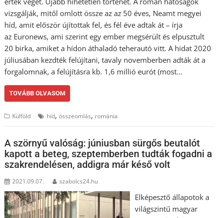
értek véget. Újabb hihetetlen történet. A román hatóságok
vizsgálják, mitől omlott össze az az 50 éves, Neamt megyei
híd, amit először újítottak fel, és fél éve adtak át – írja
az Euronews, ami szerint egy ember megsérült és elpusztult
20 birka, amiket a hídon áthaladó teherautó vitt. A hidat 2020
júliusában kezdték felújítani, tavaly novemberben adták át a
forgalomnak, a felújításra kb. 1,6 millió eurót (most…
TOVÁBB OLVASOM
,
,
Külföld
híd
összeomlás
románia
A szörnyű valóság: júniusban sürgős beutalót
kapott a beteg, szeptemberben tudták fogadni a
szakrendelésen, addigra már késő volt
2021.09.07.
szabolcs24.hu
Elképesztő állapotok a
világszintű magyar