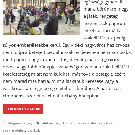
egészségügyben. Itt
már a bőrünkre megy
a játék, rengeteg
helyen csak papíron
létezik a normális
szakellátás, ez pedig
súlyos emberéletekbe kerül. Egy vidéki nagyváros háziorvosa
nem tudja a betegeit beutalni szakrendelésre a helyi kórházba,
mert papíron ugyan van ellátás, de valójában vagy nincs
orvos, vagy több hónapja szabadságon van. A területi ellátási
kötelezettség miatt nem küldheti máshova a betegeit, ezért
nem marad más hátra, mint a kiskapuk keresése vagy a
várakozás, ami egy beteg életébe is kerülhet. A háziorvos
elmondása szerint az elmúlt néhány hónapban…
TOVÁBB OLVASOM
,
,
,
,
Magyarország
életveszély
kórház
összeomlás
rendszer
,
szakrendelés
trükkök