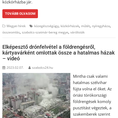
közkórházba jár.
TOVÁBB OLVASOM
,
,
,
,
Megyei hírek
közegészségügy
közkórházak
műtét
nyíregyháza
,
,
összeomlás
szabolcs-szatmár-bereg megye
várólisták
Elképesztő drónfelvétel a földrengésről,
kártyavárként omlottak össze a hatalmas házak
– videó
2023.02.07.
szabolcs24.hu
Mintha csak valami
hatalmas szélvihar
fújta volna el őket. Az
óriási törökországi
földrengések komoly
pusztítást végeztek, a
szakemberek szerint