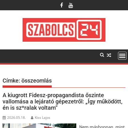
Skip
to
content
Címke:
összeomlás
A kiugrott Fidesz-propagandista őszinte
vallomása a lejárató gépezetről: „Így működött,
én is sz*ralak voltam”
2026.05.18.
Kiss Lajos
Nem máshonnan, mint