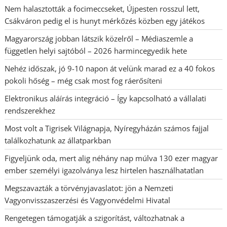
Nem halasztották a focimeccseket, Újpesten rosszul lett,
Csákváron pedig el is hunyt mérkőzés közben egy játékos
Magyarország jobban látszik közelről – Médiaszemle a
független helyi sajtóból – 2026 harmincegyedik hete
Nehéz időszak, jó 9-10 napon át velünk marad ez a 40 fokos
pokoli hőség – még csak most fog ráerősíteni
Elektronikus aláírás integráció – Így kapcsolható a vállalati
rendszerekhez
Most volt a Tigrisek Világnapja, Nyíregyházán számos fajjal
találkozhatunk az állatparkban
Figyeljünk oda, mert alig néhány nap múlva 130 ezer magyar
ember személyi igazolványa lesz hirtelen használhatatlan
Megszavazták a törvényjavaslatot: jön a Nemzeti
Vagyonvisszaszerzési és Vagyonvédelmi Hivatal
Rengetegen támogatják a szigorítást, változhatnak a