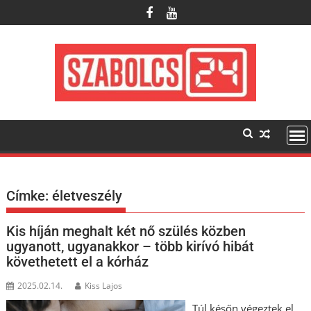
Skip
to
content
Címke:
életveszély
Kis híján meghalt két nő szülés közben
ugyanott, ugyanakkor – több kirívó hibát
követhetett el a kórház
2025.02.14.
Kiss Lajos
Túl későn végeztek el