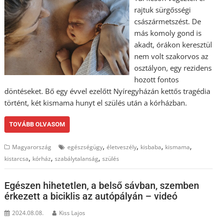
rajtuk sürgősségi
császármetszést. De
más komoly gond is
akadt, órákon keresztül
nem volt szakorvos az
osztályon, egy rezidens
hozott fontos
döntéseket. Bő egy évvel ezelőtt Nyíregyházán kettős tragédia
történt, két kismama hunyt el szülés után a kórházban.
TOVÁBB OLVASOM
,
,
,
,
Magyarország
egészségügy
életveszély
kisbaba
kismama
,
,
,
kistarcsa
kórház
szabálytalanság
szülés
Egészen hihetetlen, a belső sávban, szemben
érkezett a biciklis az autópályán – videó
2024.08.08.
Kiss Lajos