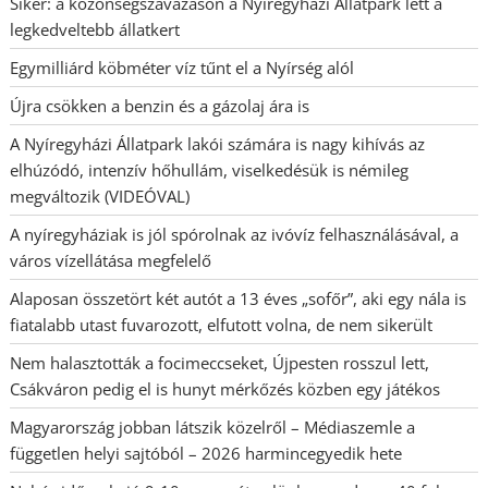
Siker: a közönségszavazáson a Nyíregyházi Állatpark lett a
legkedveltebb állatkert
Egymilliárd köbméter víz tűnt el a Nyírség alól
Újra csökken a benzin és a gázolaj ára is
A Nyíregyházi Állatpark lakói számára is nagy kihívás az
elhúzódó, intenzív hőhullám, viselkedésük is némileg
megváltozik (VIDEÓVAL)
A nyíregyháziak is jól spórolnak az ivóvíz felhasználásával, a
város vízellátása megfelelő
Alaposan összetört két autót a 13 éves „sofőr”, aki egy nála is
fiatalabb utast fuvarozott, elfutott volna, de nem sikerült
Nem halasztották a focimeccseket, Újpesten rosszul lett,
Csákváron pedig el is hunyt mérkőzés közben egy játékos
Magyarország jobban látszik közelről – Médiaszemle a
független helyi sajtóból – 2026 harmincegyedik hete