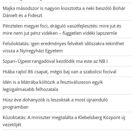
Majka másodszor is nagyon kiosztotta a neki beszóló Bohár
Dánielt és a Fideszt
Pénztelen megyei foci, dráguló vasútfejlesztés: mire jut és
mire nem jut pénz vidéken – független vidéki lapszemle
Felsőoktatás: igen eredményes felvételi időszakra tekinthet
vissza a Nyíregyházi Egyetem
Szpari–Újpest rangadóval kezdődik ma este az NB I
Hiába rajtol 86 csapat, mégis baj van a szabolcsi focival
Idén is a Mátrába költözik a fesztiválszezon egyik
legizgalmasabb felhozatala
Húsz éve dohányzók is leszoktak a most újrainduló
programban
Közoktatás: A miniszter megtalálta a Klebelsberg Központ új
vezetőjét