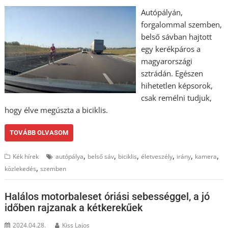
Autópályán,
forgalommal szemben,
belső sávban hajtott
egy kerékpáros a
magyarországi
sztrádán. Egészen
hihetetlen képsorok,
csak remélni tudjuk,
hogy élve megúszta a biciklis.
TOVÁBB OLVASOM
,
,
,
,
,
,
Kék hírek
autópálya
belső sáv
biciklis
életveszély
irány
kamera
,
közlekedés
szemben
Halálos motorbaleset óriási sebességgel, a jó
időben rajzanak a kétkerekűek
2024.04.28.
Kiss Lajos