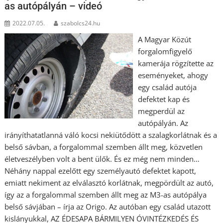
as autópályán – videó
2022.07.05.
szabolcs24.hu
A Magyar Közút
forgalomfigyelő
kamerája rögzítette az
eseményeket, ahogy
egy család autója
defektet kap és
megperdül az
autópályán. Az
irányíthatatlanná váló kocsi nekiütődött a szalagkorlátnak és a
belső sávban, a forgalommal szemben állt meg, közvetlen
életveszélyben volt a bent ülők. És ez még nem minden…
Néhány nappal ezelőtt egy személyautó defektet kapott,
emiatt nekiment az elválasztó korlátnak, megpördült az autó,
így az a forgalommal szemben állt meg az M3-as autópálya
belső sávjában – írja az Origo. Az autóban egy család utazott
kislányukkal, AZ ÉDESAPA BÁRMILYEN ÓVINTÉZKEDÉS ÉS