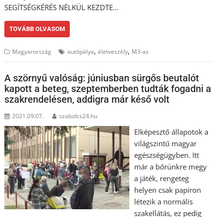
SEGÍTSÉGKÉRÉS NÉLKÜL KEZDTE…
TOVÁBB OLVASOM
,
,
Magyarország
autópálya
életveszély
M3-as
A szörnyű valóság: júniusban sürgős beutalót
kapott a beteg, szeptemberben tudták fogadni a
szakrendelésen, addigra már késő volt
2021.09.07.
szabolcs24.hu
Elképesztő állapotok a
világszintű magyar
egészségügyben. Itt
már a bőrünkre megy
a játék, rengeteg
helyen csak papíron
létezik a normális
szakellátás, ez pedig