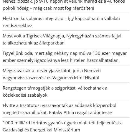
Nehéz időszak, jó 9-10 napon át velünk marad ez a 40 fokos
pokoli hőség – még csak most fog ráerősíteni
Elektronikus aláírás integráció – Így kapcsolható a vállalati
rendszerekhez
Most volt a Tigrisek Világnapja, Nyíregyházán számos fajjal
találkozhatunk az állatparkban
Figyeljünk oda, mert alig néhány nap múlva 130 ezer magyar
ember személyi igazolványa lesz hirtelen használhatatlan
Megszavazták a törvényjavaslatot: jön a Nemzeti
Vagyonvisszaszerzési és Vagyonvédelmi Hivatal
Rengetegen támogatják a szigorítást, változhatnak a
közlekedési szabályok
Elvitte a tisztítótűz: visszavonták az Eddának közpénzből
megítélt százmilliókat, Pataky Attila reagált a döntésre
1000 milliárd forintos gyanús ügyek miatt tett feljelentést a
Gazdasági és Energetikai Minisztérium