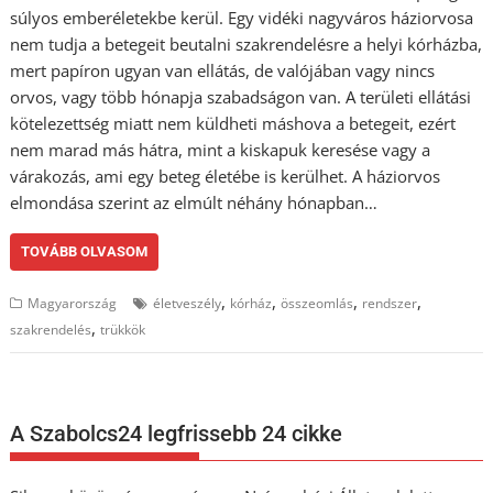
súlyos emberéletekbe kerül. Egy vidéki nagyváros háziorvosa
nem tudja a betegeit beutalni szakrendelésre a helyi kórházba,
mert papíron ugyan van ellátás, de valójában vagy nincs
orvos, vagy több hónapja szabadságon van. A területi ellátási
kötelezettség miatt nem küldheti máshova a betegeit, ezért
nem marad más hátra, mint a kiskapuk keresése vagy a
várakozás, ami egy beteg életébe is kerülhet. A háziorvos
elmondása szerint az elmúlt néhány hónapban…
TOVÁBB OLVASOM
,
,
,
,
Magyarország
életveszély
kórház
összeomlás
rendszer
,
szakrendelés
trükkök
A Szabolcs24 legfrissebb 24 cikke