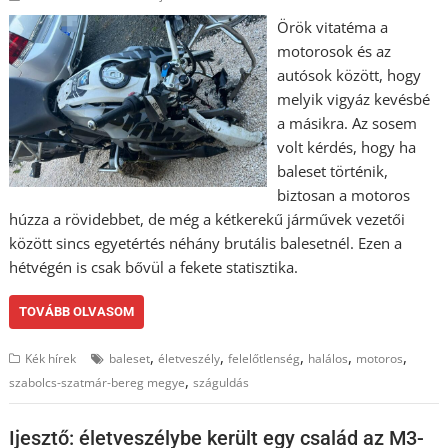
Örök vitatéma a
motorosok és az
autósok között, hogy
melyik vigyáz kevésbé
a másikra. Az sosem
volt kérdés, hogy ha
baleset történik,
biztosan a motoros
húzza a rövidebbet, de még a kétkerekű járművek vezetői
között sincs egyetértés néhány brutális balesetnél. Ezen a
hétvégén is csak bővül a fekete statisztika.
TOVÁBB OLVASOM
,
,
,
,
,
Kék hírek
baleset
életveszély
felelőtlenség
halálos
motoros
,
szabolcs-szatmár-bereg megye
száguldás
Ijesztő: életveszélybe került egy család az M3-