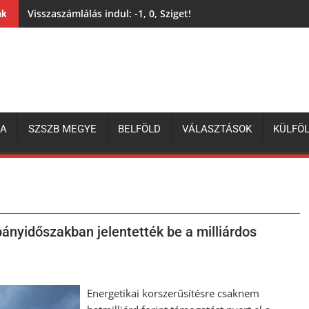
Visszaszámlálás indul: -1, 0, Sziget!
nk
ZA
SZSZB MEGYE
BELFÖLD
VÁLASZTÁSOK
KÜLFÖ
mpányidőszakban jelentették be a milliárdos
Energetikai korszerűsítésre csaknem