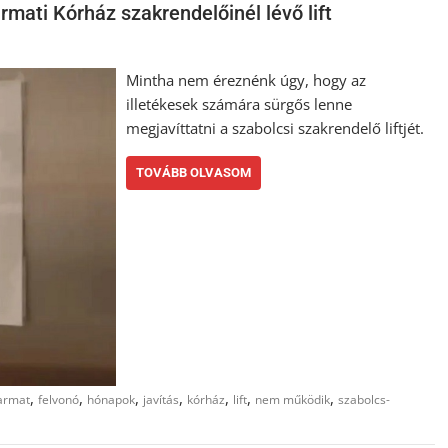
mati Kórház szakrendelőinél lévő lift
Mintha nem éreznénk úgy, hogy az
illetékesek számára sürgős lenne
megjavíttatni a szabolcsi szakrendelő liftjét.
TOVÁBB OLVASOM
,
,
,
,
,
,
,
armat
felvonó
hónapok
javítás
kórház
lift
nem működik
szabolcs-