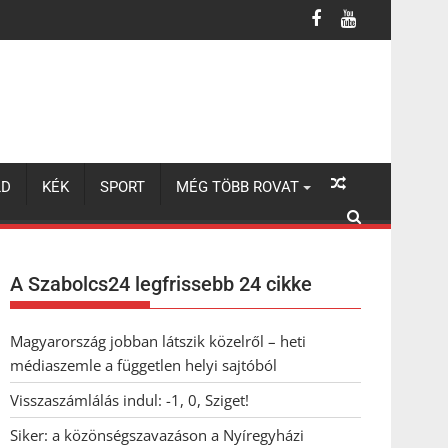
LD
KÉK
SPORT
MÉG TÖBB ROVAT
A Szabolcs24 legfrissebb 24 cikke
Magyarország jobban látszik közelről – heti
médiaszemle a független helyi sajtóból
Visszaszámlálás indul: -1, 0, Sziget!
Siker: a közönségszavazáson a Nyíregyházi