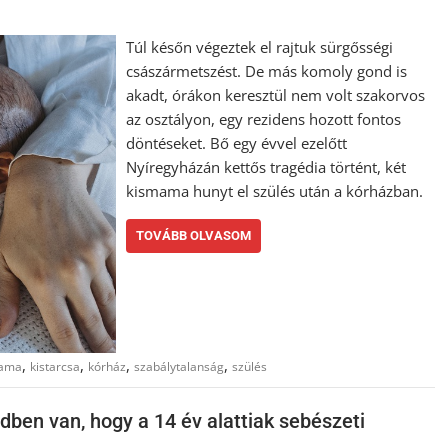
Túl későn végeztek el rajtuk sürgősségi
császármetszést. De más komoly gond is
akadt, órákon keresztül nem volt szakorvos
az osztályon, egy rezidens hozott fontos
döntéseket. Bő egy évvel ezelőtt
Nyíregyházán kettős tragédia történt, két
kismama hunyt el szülés után a kórházban.
TOVÁBB OLVASOM
,
,
,
,
mama
kistarcsa
kórház
szabálytalanság
szülés
ndben van, hogy a 14 év alattiak sebészeti