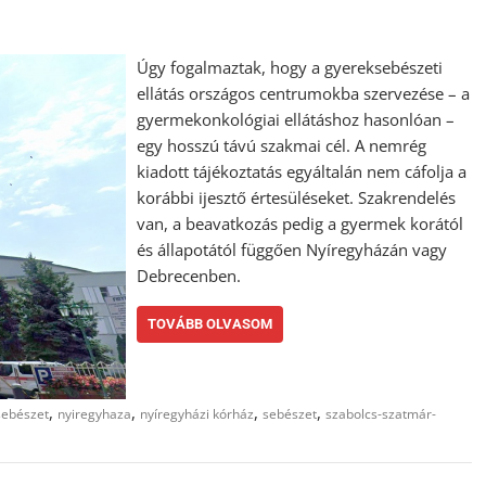
Úgy fogalmaztak, hogy a gyereksebészeti
ellátás országos centrumokba szervezése – a
gyermekonkológiai ellátáshoz hasonlóan –
egy hosszú távú szakmai cél. A nemrég
kiadott tájékoztatás egyáltalán nem cáfolja a
korábbi ijesztő értesüléseket. Szakrendelés
van, a beavatkozás pedig a gyermek korától
és állapotától függően Nyíregyházán vagy
Debrecenben.
TOVÁBB OLVASOM
,
,
,
,
ebészet
nyiregyhaza
nyíregyházi kórház
sebészet
szabolcs-szatmár-