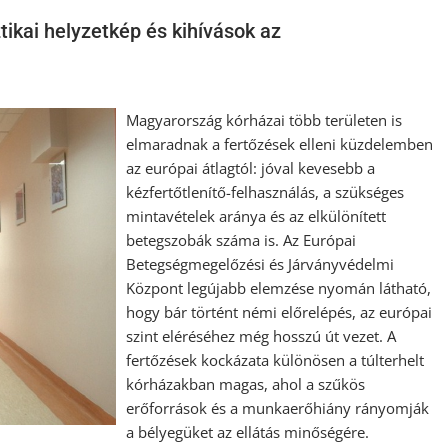
tikai helyzetkép és kihívások az
Magyarország kórházai több területen is
elmaradnak a fertőzések elleni küzdelemben
az európai átlagtól: jóval kevesebb a
kézfertőtlenítő-felhasználás, a szükséges
mintavételek aránya és az elkülönített
betegszobák száma is. Az Európai
Betegségmegelőzési és Járványvédelmi
Központ legújabb elemzése nyomán látható,
hogy bár történt némi előrelépés, az európai
szint eléréséhez még hosszú út vezet. A
fertőzések kockázata különösen a túlterhelt
kórházakban magas, ahol a szűkös
erőforrások és a munkaerőhiány rányomják
a bélyegüket az ellátás minőségére.