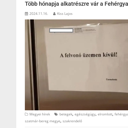
Több hónapja alkatrészre vár a Fehérgyar
2024.11.16.
Kiss Lajos
,
,
,
Megyei hírek
betegek
egészségügy
elromlott
fehérgy
,
szatmár-bereg megye
szakrendelő