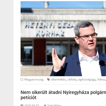
,
,
,
Magyarország
államtitkár
cáfolat
egészségügy
fidesz
Nem sikerült átadni Nyíregyháza polgár
petíciót
2025.05.07.
Tóth Milán