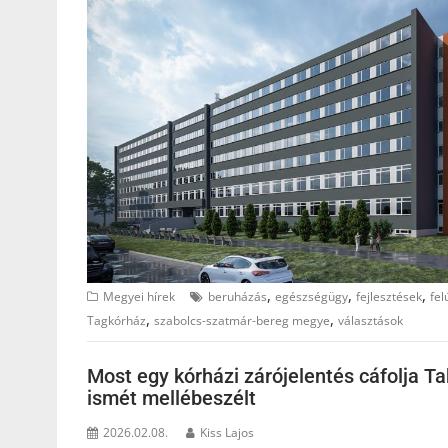
,
,
,
Megyei hírek
beruházás
egészségügy
fejlesztések
fel
,
,
Tagkórház
szabolcs-szatmár-bereg megye
választások
Most egy kórházi zárójelentés cáfolja Tak
ismét mellébeszélt
2026.02.08.
Kiss Lajos