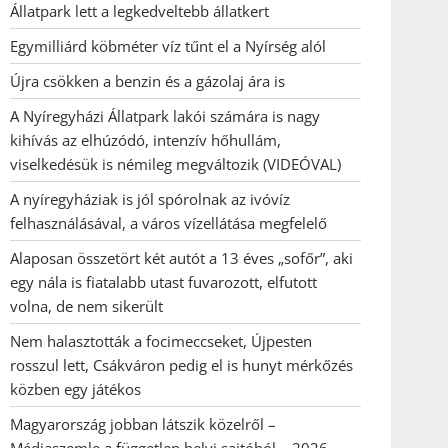
Állatpark lett a legkedveltebb állatkert
Egymilliárd köbméter víz tűnt el a Nyírség alól
Újra csökken a benzin és a gázolaj ára is
A Nyíregyházi Állatpark lakói számára is nagy
kihívás az elhúzódó, intenzív hőhullám,
viselkedésük is némileg megváltozik (VIDEÓVAL)
A nyíregyháziak is jól spórolnak az ivóvíz
felhasználásával, a város vízellátása megfelelő
Alaposan összetört két autót a 13 éves „sofőr”, aki
egy nála is fiatalabb utast fuvarozott, elfutott
volna, de nem sikerült
Nem halasztották a focimeccseket, Újpesten
rosszul lett, Csákváron pedig el is hunyt mérkőzés
közben egy játékos
Magyarország jobban látszik közelről –