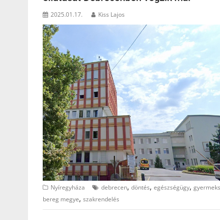
2025.01.17.
Kiss Lajos
,
,
,
Nyíregyháza
debrecen
döntés
egészségügy
gyermeks
,
bereg megye
szakrendelés