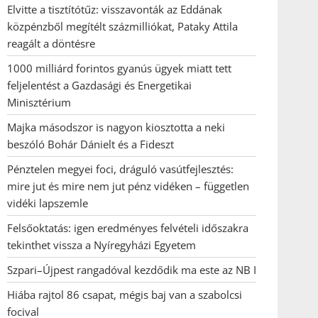
Elvitte a tisztítótűz: visszavonták az Eddának
közpénzből megítélt százmilliókat, Pataky Attila
reagált a döntésre
1000 milliárd forintos gyanús ügyek miatt tett
feljelentést a Gazdasági és Energetikai
Minisztérium
Majka másodszor is nagyon kiosztotta a neki
beszóló Bohár Dánielt és a Fideszt
Pénztelen megyei foci, dráguló vasútfejlesztés:
mire jut és mire nem jut pénz vidéken – független
vidéki lapszemle
Felsőoktatás: igen eredményes felvételi időszakra
tekinthet vissza a Nyíregyházi Egyetem
Szpari–Újpest rangadóval kezdődik ma este az NB I
Hiába rajtol 86 csapat, mégis baj van a szabolcsi
focival