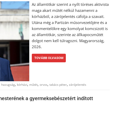
Az államtitkár szerint a nyílt töréses aktivista
maga akart műtét nélkül hazamenni a
kórházból, a zárójelentés cáfolja a szavait.
Utána még a Partizán műsorvezetőjére és a
kommentelőkre egy komolyat komcsizott is
az államtitkár, szerinte az állkapocsműtét
dolgot nem kell túlragozni. Magyarország,
2026.
TOVÁBB OLVASOM
,
,
,
,
,
,
hazugság
kórházi
műtét
orvos
takács péter
zárójelentés
mesterének a gyermeksebészetért indított