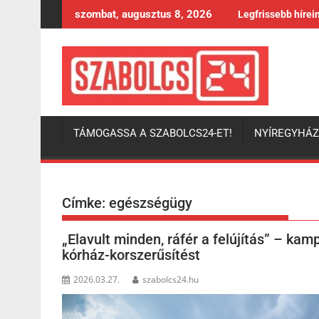
Skip
szombat, augusztus 8, 2026
Legfrissebb hírei
to
content
TÁMOGASSA A SZABOLCS24-ET!
NYÍREGYHÁ
Címke:
egészségügy
„Elavult minden, ráfér a felújítás” – ka
kórház-korszerűsítést
2026.03.27.
szabolcs24.hu