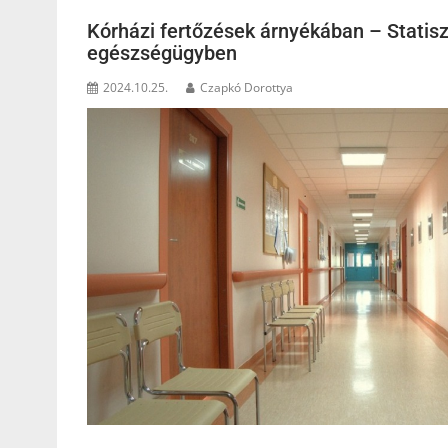
Kórházi fertőzések árnyékában – Statisz
egészségügyben
2024.10.25.
Czapkó Dorottya