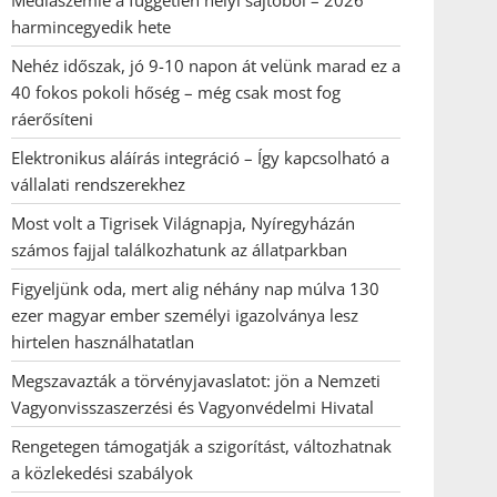
Médiaszemle a független helyi sajtóból – 2026
harmincegyedik hete
Nehéz időszak, jó 9-10 napon át velünk marad ez a
40 fokos pokoli hőség – még csak most fog
ráerősíteni
Elektronikus aláírás integráció – Így kapcsolható a
vállalati rendszerekhez
Most volt a Tigrisek Világnapja, Nyíregyházán
számos fajjal találkozhatunk az állatparkban
Figyeljünk oda, mert alig néhány nap múlva 130
ezer magyar ember személyi igazolványa lesz
hirtelen használhatatlan
Megszavazták a törvényjavaslatot: jön a Nemzeti
Vagyonvisszaszerzési és Vagyonvédelmi Hivatal
Rengetegen támogatják a szigorítást, változhatnak
a közlekedési szabályok