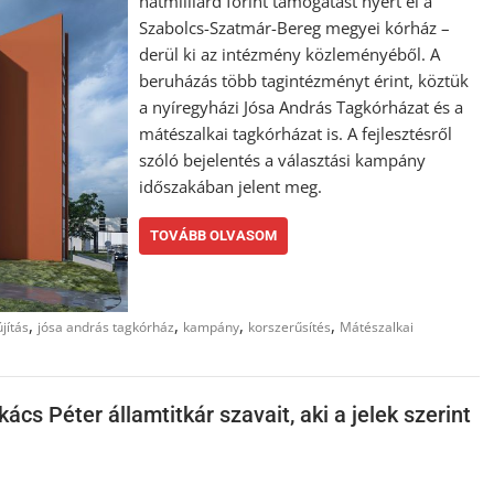
hatmilliárd forint támogatást nyert el a
Szabolcs-Szatmár-Bereg megyei kórház –
derül ki az intézmény közleményéből. A
beruházás több tagintézményt érint, köztük
a nyíregyházi Jósa András Tagkórházat és a
mátészalkai tagkórházat is. A fejlesztésről
szóló bejelentés a választási kampány
időszakában jelent meg.
TOVÁBB OLVASOM
,
,
,
,
újítás
jósa andrás tagkórház
kampány
korszerűsítés
Mátészalkai
ács Péter államtitkár szavait, aki a jelek szerint