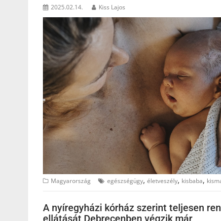
2025.02.14.
Kiss Lajos
,
,
,
Magyarország
egészségügy
életveszély
kisbaba
kis
A nyíregyházi kórház szerint teljesen re
ellátását Debrecenben végzik már