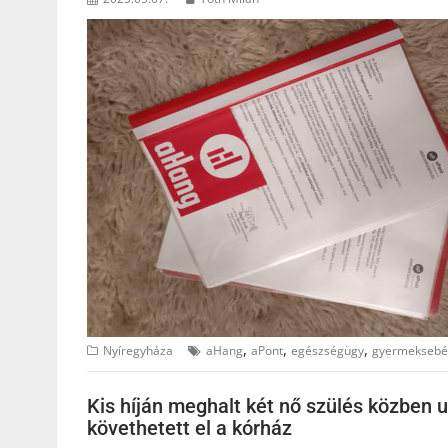
,
,
,
Nyíregyháza
aHang
aPont
egészségügy
gyermeksebé
Kis híján meghalt két nő szülés közben u
követhetett el a kórház