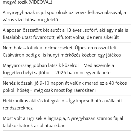
megváltozik (VIDEÓVAL)
A nyíregyháziak is jól spórolnak az ivóvíz felhasználásával, a
város vízellátása megfelelő
Alaposan összetört két autót a 13 éves „sofőr”, aki egy nála is
fiatalabb utast fuvarozott, elfutott volna, de nem sikerült
Nem halasztották a focimeccseket, Újpesten rosszul lett,
Csákváron pedig el is hunyt mérkőzés közben egy játékos
Magyarország jobban látszik közelről – Médiaszemle a
független helyi sajtóból – 2026 harmincegyedik hete
Nehéz időszak, jó 9-10 napon át velünk marad ez a 40 fokos
pokoli hőség – még csak most fog ráerősíteni
Elektronikus aláírás integráció – Így kapcsolható a vállalati
rendszerekhez
Most volt a Tigrisek Világnapja, Nyíregyházán számos fajjal
találkozhatunk az állatparkban