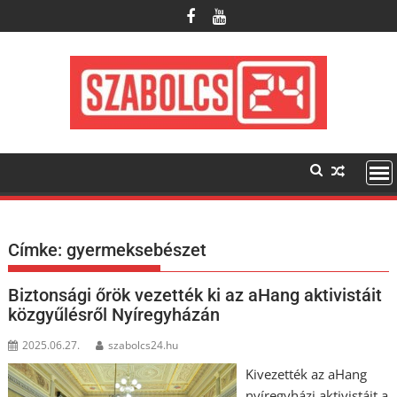
Skip
to
content
Címke:
gyermeksebészet
Biztonsági őrök vezették ki az aHang aktivistáit
közgyűlésről Nyíregyházán
2025.06.27.
szabolcs24.hu
Kivezették az aHang
nyíregyházi aktivistáit a