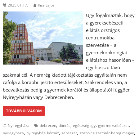
2025.01.17.
Kiss Lajos
Úgy fogalmaztak, hogy
a gyereksebészeti
ellátás országos
centrumokba
szervezése – a
gyermekonkológiai
ellátáshoz hasonlóan –
egy hosszú távú
szakmai cél. A nemrég kiadott tájékoztatás egyáltalán nem
cáfolja a korábbi ijesztő értesüléseket. Szakrendelés van, a
beavatkozás pedig a gyermek korától és állapotától függően
Nyíregyházán vagy Debrecenben.
TOVÁBB OLVASOM
,
,
,
,
Nyíregyháza
debrecen
döntés
egészségügy
gyermeksebészet
,
,
,
,
nyiregyhaza
nyíregyházi kórház
sebészet
szabolcs-szatmár-bereg megye