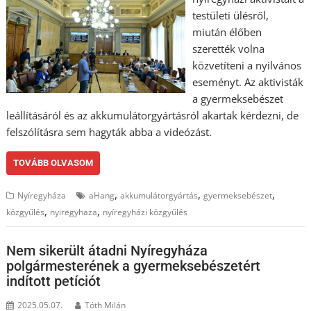
testületi ülésről,
miután élőben
szerették volna
közvetíteni a nyilvános
eseményt. Az aktivisták
a gyermeksebészet
leállításáról és az akkumulátorgyártásról akartak kérdezni, de
felszólításra sem hagyták abba a videózást.
TOVÁBB OLVASOM
,
,
,
Nyíregyháza
aHang
akkumulátorgyártás
gyermeksebészet
,
,
közgyűlés
nyiregyhaza
nyíregyházi közgyűlés
Nem sikerült átadni Nyíregyháza
polgármesterének a gyermeksebészetért
indított petíciót
2025.05.07.
Tóth Milán