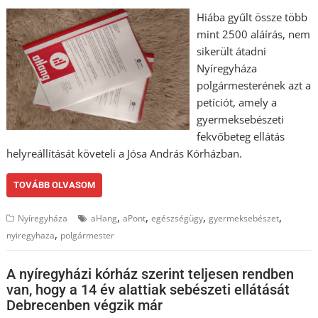
Hiába gyűlt össze több
mint 2500 aláírás, nem
sikerült átadni
Nyíregyháza
polgármesterének azt a
petíciót, amely a
gyermeksebészeti
fekvőbeteg ellátás
helyreállítását követeli a Jósa András Kórházban.
TOVÁBB OLVASOM
,
,
,
,
Nyíregyháza
aHang
aPont
egészségügy
gyermeksebészet
,
nyiregyhaza
polgármester
A nyíregyházi kórház szerint teljesen rendben
van, hogy a 14 év alattiak sebészeti ellátását
Debrecenben végzik már