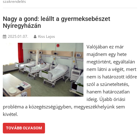
szakrendelés
Nagy a gond: leállt a gyermeksebészet
Nyíregyházán
2025.01.07.
Kiss Lajos
Valójában ez már
majdnem egy hete
megtörtént, egyáltalán
nem látni a végét, mert
nem is határozott időre
szól a szüneteltetés,
hanem határozatlan
ideig. Újabb óriási
probléma a közegészségügyben, megyeszékhelyünk sem
kivétel.
TOVÁBB OLVASOM