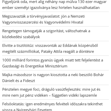
Figyeljünk oda, mert alig néhány nap múlva 130 ezer magyar
ember személyi igazolványa lesz hirtelen használhatatlan
Megszavazták a törvényjavaslatot: jön a Nemzeti
Vagyonvisszaszerzési és Vagyonvédelmi Hivatal
Rengetegen támogatják a szigorítást, változhatnak a
közlekedési szabályok
Elvitte a tisztítótűz: visszavonták az Eddának közpénzből
megítélt százmilliókat, Pataky Attila reagált a döntésre
1000 milliárd forintos gyanús ügyek miatt tett feljelentést a
Gazdasági és Energetikai Minisztérium
Majka másodszor is nagyon kiosztotta a neki beszóló Bohár
Dánielt és a Fideszt
Pénztelen megyei foci, dráguló vasútfejlesztés: mire jut és
mire nem jut pénz vidéken – független vidéki lapszemle
Felsőoktatás: igen eredményes felvételi időszakra tekinthet
vissza a Nyíregyházi Egyetem