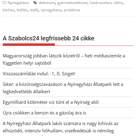
,
,
,
,
Nyíregyháza
debrecen
gyermeksebészet
határozatlan
időre
,
,
,
,
kórház
leállás
leállt
nyiregyhaza
probléma
A Szabolcs24 legfrissebb 24 cikke
Magyarország jobban látszik közelről – heti médiaszemle a
független helyi sajtóból
Visszaszámlálás indul: -1, 0, Sziget!
Siker: a közönségszavazáson a Nyíregyházi Állatpark lett a
legkedveltebb állatkert
Egymilliárd köbméter víz tűnt el a Nyírség alól
Újra csökken a benzin és a gázolaj ára is
A Nyíregyházi Állatpark lakói számára is nagy kihívás az
elhúzódó, intenzív hőhullám, viselkedésük is némileg