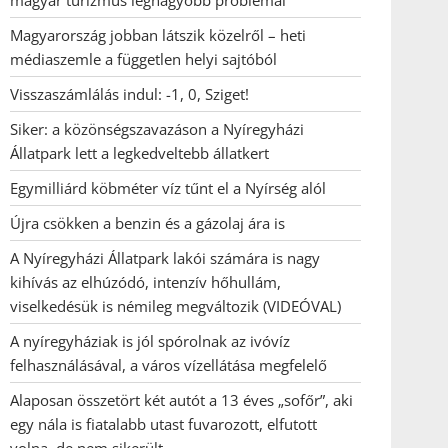
magyar turizmus legnagyobb problémái
Magyarország jobban látszik közelről – heti
médiaszemle a független helyi sajtóból
Visszaszámlálás indul: -1, 0, Sziget!
Siker: a közönségszavazáson a Nyíregyházi
Állatpark lett a legkedveltebb állatkert
Egymilliárd köbméter víz tűnt el a Nyírség alól
Újra csökken a benzin és a gázolaj ára is
A Nyíregyházi Állatpark lakói számára is nagy
kihívás az elhúzódó, intenzív hőhullám,
viselkedésük is némileg megváltozik (VIDEÓVAL)
A nyíregyháziak is jól spórolnak az ivóvíz
felhasználásával, a város vízellátása megfelelő
Alaposan összetört két autót a 13 éves „sofőr”, aki
egy nála is fiatalabb utast fuvarozott, elfutott