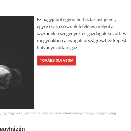
Ez nagyjából egymillió háztartást jelent,
egyre csak csúszunk lefelé és mélyül a
szakadék a szegények és gazdagok között. Ez
megyénkben a nyugati országrészhez képest
hatványozottan igaz.
TOVÁBB OLVASOM
,
,
,
,
g
nyiregyhaza
probléma
szabolcs-szatmár-bereg megye
szegénység
íregyházán