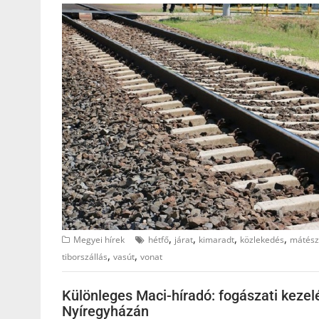
,
,
,
,
Megyei hírek
hétfő
járat
kimaradt
közlekedés
mátész
,
,
tiborszállás
vasút
vonat
Különleges Maci-híradó: fogászati kezel
Nyíregyházán