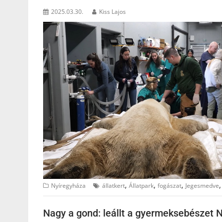
2025.03.30.
Kiss Lajos
,
,
,
Nyíregyháza
állatkert
Állatpark
fogászat
Jegesmedve
Nagy a gond: leállt a gyermeksebészet 