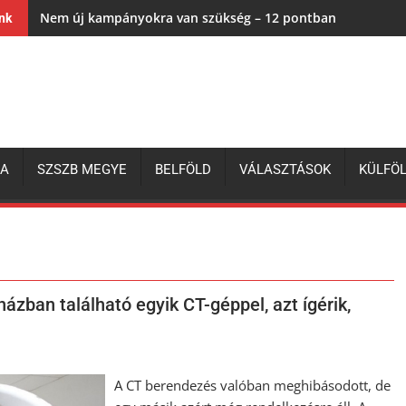
Nem új kampányokra van szükség – 12 pontban a magyar 
ink
ZA
SZSZB MEGYE
BELFÖLD
VÁLASZTÁSOK
KÜLFÖ
zban található egyik CT-géppel, azt ígérik,
A CT berendezés valóban meghibásodott, de