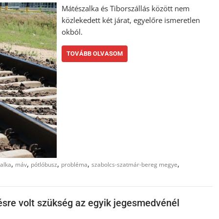
Mátészalka és Tiborszállás között nem
közlekedett két járat, egyelőre ismeretlen
okból.
TOVÁBB OLVASOM
,
,
,
,
,
alka
máv
pótlóbusz
probléma
szabolcs-szatmár-bereg megye
ésre volt szükség az egyik jegesmedvénél