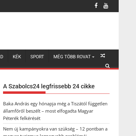
turizmus legnagyobb problémái
LD
KÉK
SPORT
MÉG TÖBB ROVAT
A Szabolcs24 legfrissebb 24 cikke
Baka András egy hónapja még a Tiszától független
államfőről beszélt – most elfogadta Magyar
Péterék felkérését
Nem új kampányokra van szükség – 12 pontban a