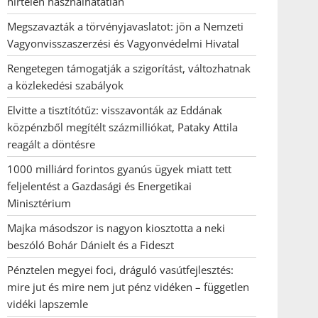
hirtelen használhatatlan
Megszavazták a törvényjavaslatot: jön a Nemzeti
Vagyonvisszaszerzési és Vagyonvédelmi Hivatal
Rengetegen támogatják a szigorítást, változhatnak
a közlekedési szabályok
Elvitte a tisztítótűz: visszavonták az Eddának
közpénzből megítélt százmilliókat, Pataky Attila
reagált a döntésre
1000 milliárd forintos gyanús ügyek miatt tett
feljelentést a Gazdasági és Energetikai
Minisztérium
Majka másodszor is nagyon kiosztotta a neki
beszóló Bohár Dánielt és a Fideszt
Pénztelen megyei foci, dráguló vasútfejlesztés:
mire jut és mire nem jut pénz vidéken – független
vidéki lapszemle