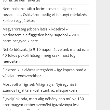
volna, de nem sikerült
Nem halasztották a focimeccseket, Újpesten
rosszul lett, Csákváron pedig el is hunyt mérkőzés
közben egy játékos
Magyarország jobban látszik közelről –
Médiaszemle a független helyi sajtóból – 2026
harmincegyedik hete
Nehéz időszak, jó 9-10 napon át velünk marad ez a
40 fokos pokoli hőség – még csak most fog
ráerősíteni
Elektronikus aláírás integráció – Így kapcsolható a
vállalati rendszerekhez
Most volt a Tigrisek Világnapja, Nyíregyházán
számos fajjal találkozhatunk az állatparkban
Figyeljünk oda, mert alig néhány nap múlva 130
ezer magyar ember személyi igazolványa lesz