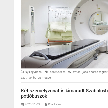
,
,
,
Nyíregyháza
berendezés
ct
javítás
jósa andrás tagkó
szatmár-bereg megye
Két személyvonat is kimaradt Szabolcsb
pótlóbuszok
2025.11.03.
Kiss Lajos