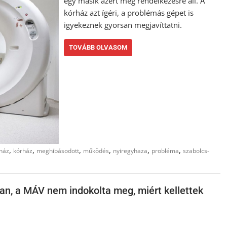
egy másik azért még rendelkezésre áll. A
kórház azt ígéri, a problémás gépet is
igyekeznek gyorsan megjavíttatni.
TOVÁBB OLVASOM
,
,
,
,
,
,
rház
kórház
meghibásodott
működés
nyiregyhaza
probléma
szabolcs-
an, a MÁV nem indokolta meg, miért kellettek