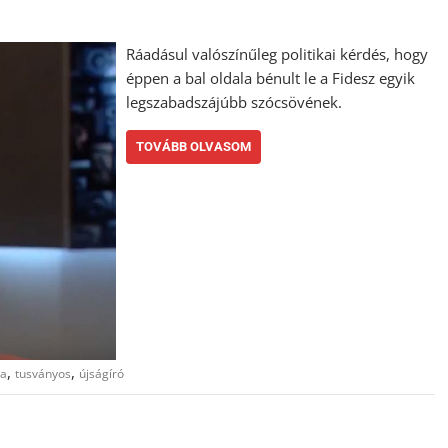
Ráadásul valószínűleg politikai kérdés, hogy
éppen a bal oldala bénult le a Fidesz egyik
legszabadszájúbb szócsövének.
TOVÁBB OLVASOM
,
,
ma
tusványos
újságíró