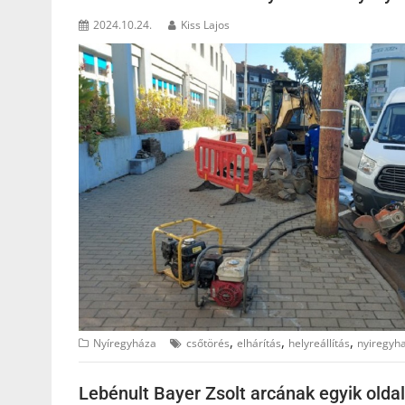
2024.10.24.
Kiss Lajos
,
,
,
Nyíregyháza
csőtörés
elhárítás
helyreállítás
nyiregyh
Lebénult Bayer Zsolt arcának egyik olda