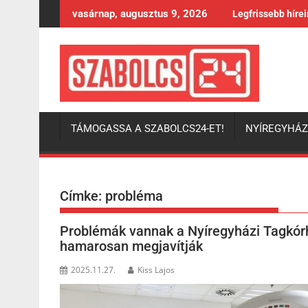
Skip
vasárnap, augusztus 9, 2026
Legfrissebb híre
to
content
TÁMOGASSA A SZABOLCS24-ET!
NYÍREGYHÁ
Címke:
probléma
Problémák vannak a Nyíregyházi Tagkórhá
hamarosan megjavítják
2025.11.27.
Kiss Lajos