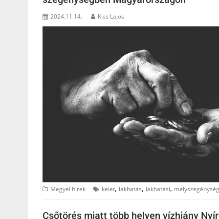
2024.11.14.
Kiss Lajos
,
,
,
Megyei hírek
kelet
lakhatás
lakhatási
mélyszegénysé
Csőtörés miatt több helyen vízhiány Ny