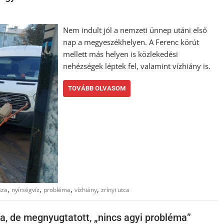
Nem indult jól a nemzeti ünnep utáni első
nap a megyeszékhelyen. A Ferenc körút
mellett más helyen is közlekedési
nehézségek léptek fel, valamint vízhiány is.
TOVÁBB OLVASOM
,
,
,
,
aza
nyírségvíz
probléma
vízhiány
zrínyi utca
la, de megnyugtatott, „nincs agyi probléma”