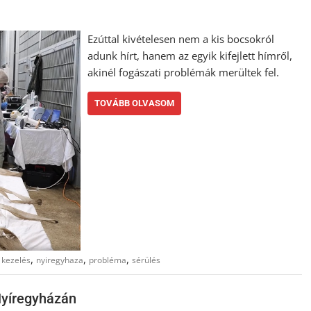
Ezúttal kivételesen nem a kis bocsokról
adunk hírt, hanem az egyik kifejlett hímről,
akinél fogászati problémák merültek fel.
TOVÁBB OLVASOM
,
,
,
,
kezelés
nyiregyhaza
probléma
sérülés
Nyíregyházán