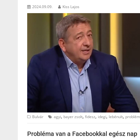
2024.09.09.
Kiss Lajos
,
,
,
,
,
Bulvár
agyi
bayer zsolt
fidesz
idegi
lebénult
problé
Probléma van a Facebookkal egész nap