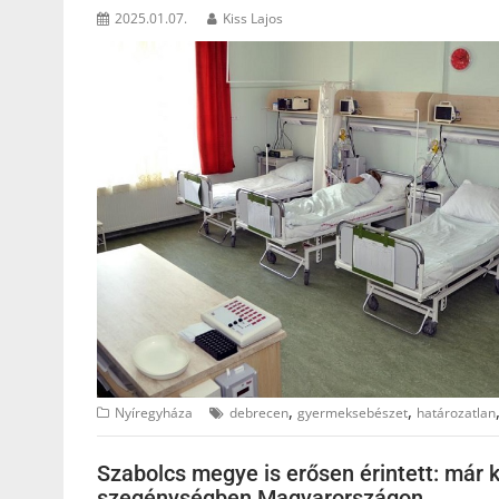
2025.01.07.
Kiss Lajos
,
,
Nyíregyháza
debrecen
gyermeksebészet
határozatlan
Szabolcs megye is erősen érintett: már k
szegénységben Magyarországon