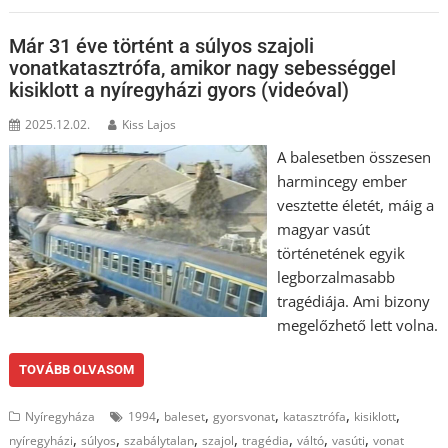
Már 31 éve történt a súlyos szajoli
vonatkatasztrófa, amikor nagy sebességgel
kisiklott a nyíregyházi gyors (videóval)
2025.12.02.
Kiss Lajos
A balesetben összesen
harmincegy ember
vesztette életét, máig a
magyar vasút
történetének egyik
legborzalmasabb
tragédiája. Ami bizony
megelőzhető lett volna.
TOVÁBB OLVASOM
,
,
,
,
,
Nyíregyháza
1994
baleset
gyorsvonat
katasztrófa
kisiklott
,
,
,
,
,
,
,
nyíregyházi
súlyos
szabálytalan
szajol
tragédia
váltó
vasúti
vonat