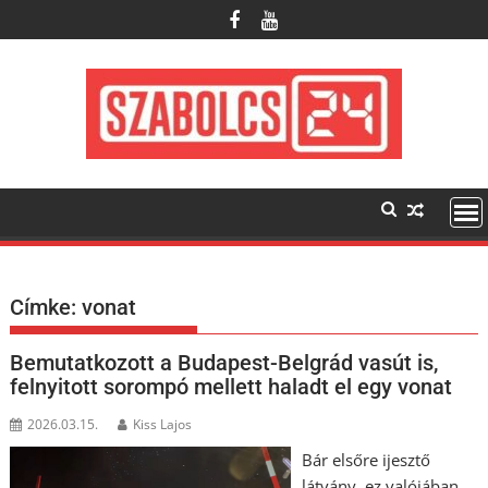
Skip
to
content
Címke:
vonat
Bemutatkozott a Budapest-Belgrád vasút is,
felnyitott sorompó mellett haladt el egy vonat
2026.03.15.
Kiss Lajos
Bár elsőre ijesztő
látvány, ez valójában