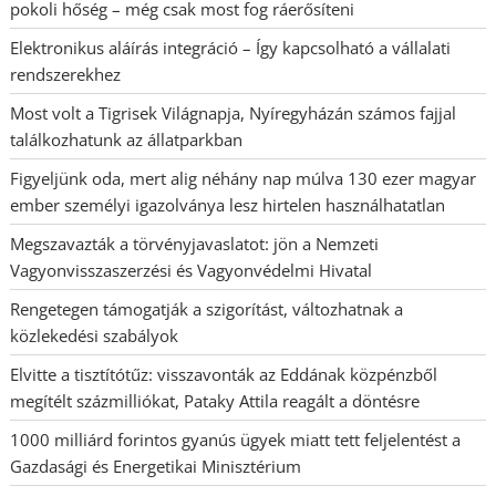
pokoli hőség – még csak most fog ráerősíteni
Elektronikus aláírás integráció – Így kapcsolható a vállalati
rendszerekhez
Most volt a Tigrisek Világnapja, Nyíregyházán számos fajjal
találkozhatunk az állatparkban
Figyeljünk oda, mert alig néhány nap múlva 130 ezer magyar
ember személyi igazolványa lesz hirtelen használhatatlan
Megszavazták a törvényjavaslatot: jön a Nemzeti
Vagyonvisszaszerzési és Vagyonvédelmi Hivatal
Rengetegen támogatják a szigorítást, változhatnak a
közlekedési szabályok
Elvitte a tisztítótűz: visszavonták az Eddának közpénzből
megítélt százmilliókat, Pataky Attila reagált a döntésre
1000 milliárd forintos gyanús ügyek miatt tett feljelentést a
Gazdasági és Energetikai Minisztérium