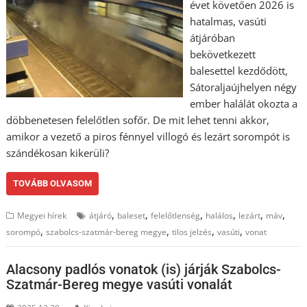
évet követően 2026 is
hatalmas, vasúti
átjáróban
bekövetkezett
balesettel kezdődött,
Sátoraljaújhelyen négy
ember halálát okozta a
döbbenetesen felelőtlen sofőr. De mit lehet tenni akkor,
amikor a vezető a piros fénnyel villogó és lezárt sorompót is
szándékosan kikerüli?
TOVÁBB OLVASOM
,
,
,
,
,
,
Megyei hírek
átjáró
baleset
felelőtlenség
halálos
lezárt
máv
,
,
,
,
sorompó
szabolcs-szatmár-bereg megye
tilos jelzés
vasúti
vonat
Alacsony padlós vonatok (is) járják Szabolcs-
Szatmár-Bereg megye vasúti vonalát