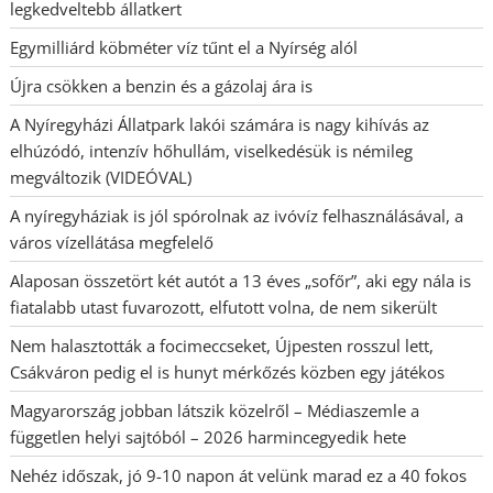
legkedveltebb állatkert
Egymilliárd köbméter víz tűnt el a Nyírség alól
Újra csökken a benzin és a gázolaj ára is
A Nyíregyházi Állatpark lakói számára is nagy kihívás az
elhúzódó, intenzív hőhullám, viselkedésük is némileg
megváltozik (VIDEÓVAL)
A nyíregyháziak is jól spórolnak az ivóvíz felhasználásával, a
város vízellátása megfelelő
Alaposan összetört két autót a 13 éves „sofőr”, aki egy nála is
fiatalabb utast fuvarozott, elfutott volna, de nem sikerült
Nem halasztották a focimeccseket, Újpesten rosszul lett,
Csákváron pedig el is hunyt mérkőzés közben egy játékos
Magyarország jobban látszik közelről – Médiaszemle a
független helyi sajtóból – 2026 harmincegyedik hete
Nehéz időszak, jó 9-10 napon át velünk marad ez a 40 fokos