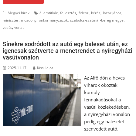
,
,
,
,
,
Megyei hírek
államtitkár
fejlesztés
fidesz
kérés
lázár jános
,
,
,
,
miniszter
mozdony
önkormányzazok
szabolcs-szatmár-bereg megye
,
vasút
vonat
Sínekre sodródott az autó egy baleset után, ez
igencsak szétverte a menetrendet a nyíregyházi
vasútvonalon
2025.11.17.
Kiss Lajos
Az Alföldön a heves
viharok okoztak
komoly
fennakadásokat a
vasúti közlekedésben,
a nyíregyházi vonalon
pedig egy balesetet
szenvedett autó.