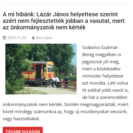
A mi hibánk: Lázár János helyettese szerint
azért nem fejlesztették jobban a vasutat, mert
az önkormányzatok nem kérték
2025.11.20.
Kiss Lajos
Szabolcs-Szatmár-
Bereg megyében is
jegyezzük jól meg,
mert a közlekedési
miniszter helyettese
ezt mondta. Lett volna
itt sokkal jobb vasút is,
de hát a szerencsétlen
önkormányzatok nem kérték. Szintén megmagyarázták, miért
közel mindegy számunkra az, hogy új mozdonyokat veszünk,
vagy használtakat.
TOVÁBB OLVASOM