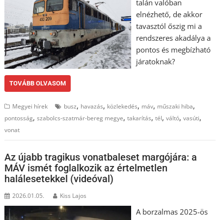
talán valóban
elnézhető, de akkor
tavasztól őszig mi a
rendszeres akadálya a
pontos és megbízható
járatoknak?
TOVÁBB OLVASOM
,
,
,
,
,
Megyei hírek
busz
havazás
közlekedés
máv
műszaki hiba
,
,
,
,
,
,
pontosság
szabolcs-szatmár-bereg megye
takarítás
tél
váltó
vasúti
vonat
Az újabb tragikus vonatbaleset margójára: a
MÁV ismét foglalkozik az értelmetlen
halálesetekkel (videóval)
2026.01.05.
Kiss Lajos
A borzalmas 2025-ös