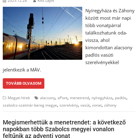
2025.12.28.
Kiss Lajos
Nyíregyháza és Záhony
között most már napi
több vonatpárral
találkozhatunk oda-
vissza, ahol
kimondottan alacsony
padlós vasúti
szerelvényekkel
jelentkezik a MÁV.
TOVÁBB OLVASOM
,
,
,
,
,
Megyei hírek
alacsony
aPont
menetrend
nyíregyháza
padlós
,
,
,
,
szabolcs-szatmár-bereg megye
szerelvény
vasút
vonat
záhony
Megismerhettük a menetrendet: a következő
napokban több Szabolcs megyei vonalon
feltűnik az adventi vonat