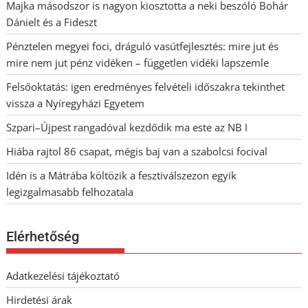
Majka másodszor is nagyon kiosztotta a neki beszóló Bohár
Dánielt és a Fideszt
Pénztelen megyei foci, dráguló vasútfejlesztés: mire jut és
mire nem jut pénz vidéken – független vidéki lapszemle
Felsőoktatás: igen eredményes felvételi időszakra tekinthet
vissza a Nyíregyházi Egyetem
Szpari–Újpest rangadóval kezdődik ma este az NB I
Hiába rajtol 86 csapat, mégis baj van a szabolcsi focival
Idén is a Mátrába költözik a fesztiválszezon egyik
legizgalmasabb felhozatala
Elérhetőség
Adatkezelési tájékoztató
Hirdetési árak