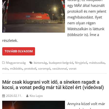
egy MÁV által használt
protokoll és nem jelent
meghibásodást. Ilyet
nem olyan régen
Mátészalkán is láttunk
(többször is). Íme a
részletek.
TOVÁBB OLVASOM
,
,
,
,
Magyarország
biztonság
budapest-belgrád
fényjelző
mátészalka
,
,
,
,
,
máv
működés
protokoll
sorompó
vasútvonal
vonat
Már csak kiugrani volt idő, a síneken ragadt a
kocsi, a vonat pedig már túl közel ért (videóval)
2026.02.11.
Kiss Lajos
Annyira közel volt már