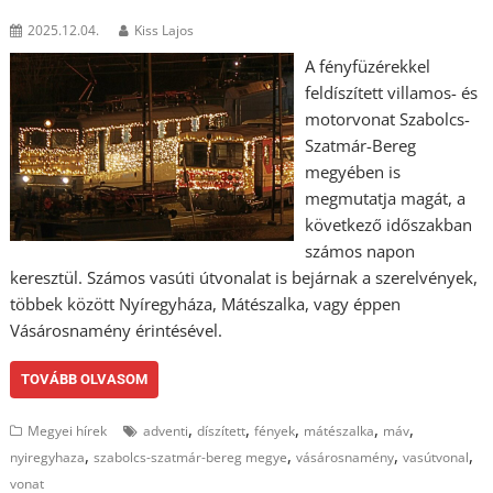
2025.12.04.
Kiss Lajos
A fényfüzérekkel
feldíszített villamos- és
motorvonat Szabolcs-
Szatmár-Bereg
megyében is
megmutatja magát, a
következő időszakban
számos napon
keresztül. Számos vasúti útvonalat is bejárnak a szerelvények,
többek között Nyíregyháza, Mátészalka, vagy éppen
Vásárosnamény érintésével.
TOVÁBB OLVASOM
,
,
,
,
,
Megyei hírek
adventi
díszített
fények
mátészalka
máv
,
,
,
,
nyiregyhaza
szabolcs-szatmár-bereg megye
vásárosnamény
vasútvonal
vonat