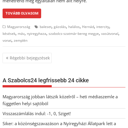
menetrend még egyáltalán nem állt helyre.
TOVÁBB OLVASOM
,
,
,
,
,
Magyarország
baleset
gázolás
halálos
Hernád
intercity
,
,
,
,
,
késések
máv
nyiregyhaza
szabolcs-szatmár-bereg megye
vasútvonal
,
vonat
zemplén
Bejegyzés
Régebbi bejegyzések
navigáció
A Szabolcs24 legfrissebb 24 cikke
Magyarország jobban látszik közelről – heti médiaszemle a
független helyi sajtóból
Visszaszámlálás indul: -1, 0, Sziget!
Siker: a közönségszavazáson a Nyíregyházi Állatpark lett a