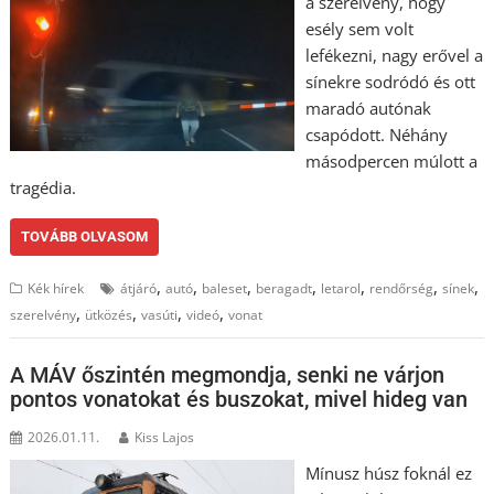
a szerelvény, hogy
esély sem volt
lefékezni, nagy erővel a
sínekre sodródó és ott
maradó autónak
csapódott. Néhány
másodpercen múlott a
tragédia.
TOVÁBB OLVASOM
,
,
,
,
,
,
,
Kék hírek
átjáró
autó
baleset
beragadt
letarol
rendőrség
sínek
,
,
,
,
szerelvény
ütközés
vasúti
videó
vonat
A MÁV őszintén megmondja, senki ne várjon
pontos vonatokat és buszokat, mivel hideg van
2026.01.11.
Kiss Lajos
Mínusz húsz foknál ez