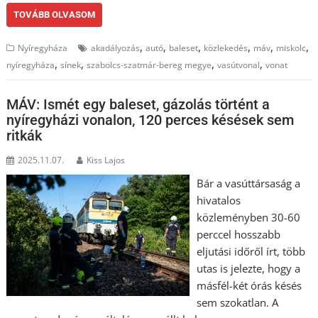
TOVÁBB OLVASOM
,
,
,
,
,
,
Nyíregyháza
akadályozás
autó
baleset
közlekedés
máv
miskolc
,
,
,
,
nyíregyháza
sínek
szabolcs-szatmár-bereg megye
vasútvonal
vonat
MÁV: Ismét egy baleset, gázolás történt a
nyíregyházi vonalon, 120 perces késések sem
ritkák
2025.11.07.
Kiss Lajos
Bár a vasúttársaság a
hivatalos
közleményben 30-60
perccel hosszabb
eljutási időről írt, több
utas is jelezte, hogy a
másfél-két órás késés
sem szokatlan. A