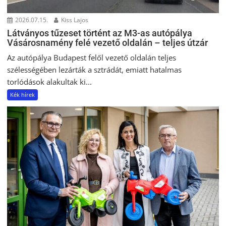
2026.07.15.
Kiss Lajos
Látványos tűzeset történt az M3-as autópálya
Vásárosnamény felé vezető oldalán – teljes útzár
Az autópálya Budapest felől vezető oldalán teljes
szélességében lezárták a sztrádát, emiatt hatalmas
torlódások alakultak ki...
Kék hírek