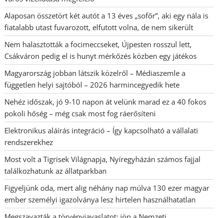
Alaposan összetört két autót a 13 éves „sofőr”, aki egy nála is
fiatalabb utast fuvarozott, elfutott volna, de nem sikerült
Nem halasztották a focimeccseket, Újpesten rosszul lett,
Csákváron pedig el is hunyt mérkőzés közben egy játékos
Magyarország jobban látszik közelről – Médiaszemle a
független helyi sajtóból – 2026 harmincegyedik hete
Nehéz időszak, jó 9-10 napon át velünk marad ez a 40 fokos
pokoli hőség – még csak most fog ráerősíteni
Elektronikus aláírás integráció – Így kapcsolható a vállalati
rendszerekhez
Most volt a Tigrisek Világnapja, Nyíregyházán számos fajjal
találkozhatunk az állatparkban
Figyeljünk oda, mert alig néhány nap múlva 130 ezer magyar
ember személyi igazolványa lesz hirtelen használhatatlan
Megszavazták a törvényjavaslatot: jön a Nemzeti