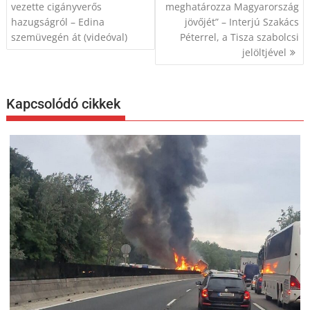
navigáció
vezette cigányverős
meghatározza Magyarország
hazugságról – Edina
jövőjét” – Interjú Szakács
szemüvegén át (videóval)
Péterrel, a Tisza szabolcsi
jelöltjével
Kapcsolódó cikkek