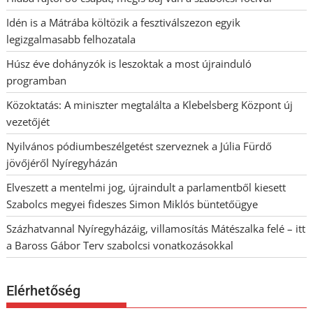
Idén is a Mátrába költözik a fesztiválszezon egyik
legizgalmasabb felhozatala
Húsz éve dohányzók is leszoktak a most újrainduló
programban
Közoktatás: A miniszter megtalálta a Klebelsberg Központ új
vezetőjét
Nyilvános pódiumbeszélgetést szerveznek a Júlia Fürdő
jövőjéről Nyíregyházán
Elveszett a mentelmi jog, újraindult a parlamentből kiesett
Szabolcs megyei fideszes Simon Miklós büntetőügye
Százhatvannal Nyíregyházáig, villamosítás Mátészalka felé – itt
a Baross Gábor Terv szabolcsi vonatkozásokkal
Elérhetőség