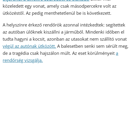
közeledett egy vonat, amely csak másodpercekre volt az
ütközéstől. Az pedig menthetetlenül be is következett.
A helyszínre érkező rendőrök azonnal intézkedtek: segítettek
az autóban ülőknek kiszállni a járműből. Mindenki időben el
tudta hagyni a kocsit, azonban az utasokat nem szállító vonat
végül az autónak ütközött.
A balesetben senki sem sérült meg,
de a tragédia csak hajszálon múlt. Az eset körülményeit
a
rendőrség vizsgá
lja.