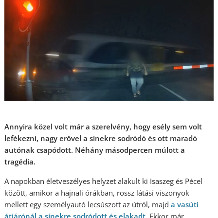
Annyira közel volt már a szerelvény, hogy esély sem volt
lefékezni, nagy erővel a sínekre sodródó és ott maradó
autónak csapódott. Néhány másodpercen múlott a
tragédia.
A napokban életveszélyes helyzet alakult ki Isaszeg és Pécel
között, amikor a hajnali órákban, rossz látási viszonyok
mellett egy személyautó lecsúszott az útról, majd
a vasúti
átjárónál a sínekre sodródott és elakadt.
Ekkor már