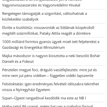
Vagyonvisszaszerzési és Vagyonvédelmi Hivatal
Rengetegen támogatják a szigorítást, változhatnak a
közlekedési szabályok
Elvitte a tisztítótűz: visszavonták az Eddának közpénzből
megítélt százmilliókat, Pataky Attila reagált a döntésre
1000 milliárd forintos gyanús ügyek miatt tett feljelentést a
Gazdasági és Energetikai Minisztérium
Majka másodszor is nagyon kiosztotta a neki beszóló Bohár
Dánielt és a Fideszt
Pénztelen megyei foci, dráguló vasútfejlesztés: mire jut és
mire nem jut pénz vidéken – független vidéki lapszemle
Felsőoktatás: igen eredményes felvételi időszakra tekinthet
vissza a Nyíregyházi Egyetem
Szpari–Újpest rangadóval kezdődik ma este az NB I
Hiába rajtol 86 csapat, mégis baj van a szabolcsi focival