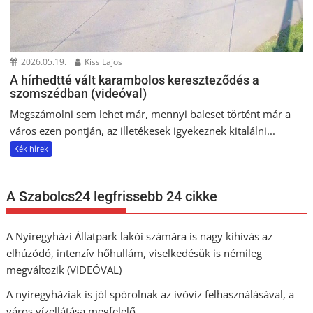
2026.05.19.
Kiss Lajos
A hírhedtté vált karambolos kereszteződés a
szomszédban (videóval)
Megszámolni sem lehet már, mennyi baleset történt már a
város ezen pontján, az illetékesek igyekeznek kitalálni...
Kék hírek
A Szabolcs24 legfrissebb 24 cikke
A Nyíregyházi Állatpark lakói számára is nagy kihívás az
elhúzódó, intenzív hőhullám, viselkedésük is némileg
megváltozik (VIDEÓVAL)
A nyíregyháziak is jól spórolnak az ivóvíz felhasználásával, a
város vízellátása megfelelő