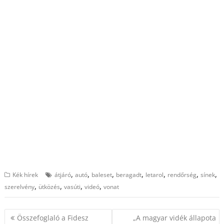
,
,
,
,
,
,
,
Kék hírek
átjáró
autó
baleset
beragadt
letarol
rendőrség
sínek
,
,
,
,
szerelvény
ütközés
vasúti
videó
vonat
Bejegyzés
Összefoglaló a Fidesz
„A magyar vidék állapota