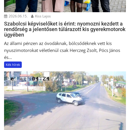
2026.06.15.
Kiss Lajos
Szabolcsi képviselőket is érint: nyomozni kezdett a
rendőrség a jelentősen túlárazott kis gyerekmotorok
ügyében
Az állami pénzen az óvodáknak, bölcsődéknek vett kis
nyuszimotorokat véletlenül csak Herczeg Zsolt, Pócs János
és...
Kék hírek