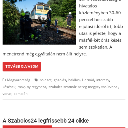
hivatalos
közleményben 30-60
perccel hosszabb
eljutási időről írt, több
utas is jelezte, hogy a
másfél-két órás késés
sem szokatlan. A
menetrend még egyáltalán nem állt helyre.
TOVÁBB OLVASOM
,
,
,
,
,
Magyarország
baleset
gázolás
halálos
Hernád
intercity
,
,
,
,
,
késések
máv
nyiregyhaza
szabolcs-szatmár-bereg megye
vasútvonal
,
vonat
zemplén
A Szabolcs24 legfrissebb 24 cikke