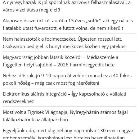
A nyíregyháziak is jól spórolnak az ivóvíz felhasználásával, a
város vízellátása megfelelő
Alaposan összetört két autót a 13 éves „sofőr”, aki egy nála is
fiatalabb utast fuvarozott, elfutott volna, de nem sikerült
Nem halasztották a focimeccseket, Újpesten rosszul lett,
Csákváron pedig el is hunyt mérkőzés közben egy játékos
Magyarország jobban látszik közelről – Médiaszemle a
független helyi sajtóból – 2026 harmincegyedik hete
Nehéz időszak, jó 9-10 napon át velünk marad ez a 40 fokos
pokoli hőség – még csak most fog ráerősíteni
Elektronikus aláírás integráció – Így kapcsolható a vállalati
rendszerekhez
Most volt a Tigrisek Világnapja, Nyíregyházán számos fajjal
találkozhatunk az állatparkban
Figyeljünk oda, mert alig néhány nap múlva 130 ezer magyar
ember személyi igazolványa lesz hirtelen használhatatlan