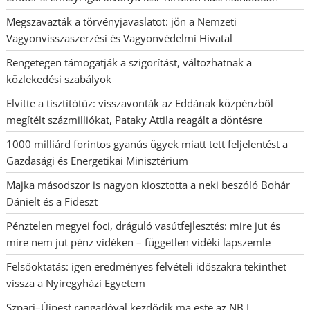
Megszavazták a törvényjavaslatot: jön a Nemzeti
Vagyonvisszaszerzési és Vagyonvédelmi Hivatal
Rengetegen támogatják a szigorítást, változhatnak a
közlekedési szabályok
Elvitte a tisztítótűz: visszavonták az Eddának közpénzből
megítélt százmilliókat, Pataky Attila reagált a döntésre
1000 milliárd forintos gyanús ügyek miatt tett feljelentést a
Gazdasági és Energetikai Minisztérium
Majka másodszor is nagyon kiosztotta a neki beszóló Bohár
Dánielt és a Fideszt
Pénztelen megyei foci, dráguló vasútfejlesztés: mire jut és
mire nem jut pénz vidéken – független vidéki lapszemle
Felsőoktatás: igen eredményes felvételi időszakra tekinthet
vissza a Nyíregyházi Egyetem
Szpari–Újpest rangadóval kezdődik ma este az NB I