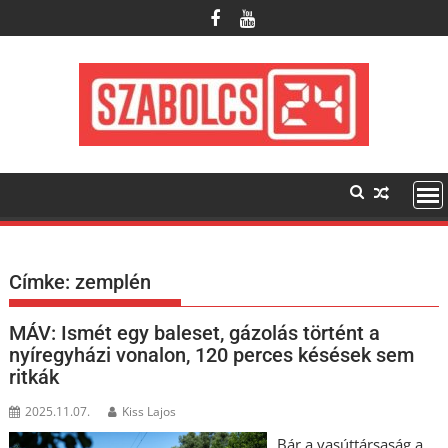
Skip
to
content
Címke:
zemplén
MÁV: Ismét egy baleset, gázolás történt a
nyíregyházi vonalon, 120 perces késések sem
ritkák
2025.11.07.
Kiss Lajos
Bár a vasúttársaság a