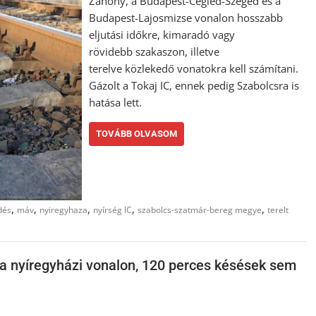
Záhony, a Budapest-Cegléd-Szeged és a
Budapest-Lajosmizse vonalon hosszabb
eljutási időkre, kimaradó vagy
rövidebb szakaszon, illetve
terelve közlekedő vonatokra kell számítani.
Gázolt a Tokaj IC, ennek pedig Szabolcsra is
hatása lett.
TOVÁBB OLVASOM
,
,
,
,
,
dés
máv
nyiregyhaza
nyírség IC
szabolcs-szatmár-bereg megye
terelt
 a nyíregyházi vonalon, 120 perces késések sem