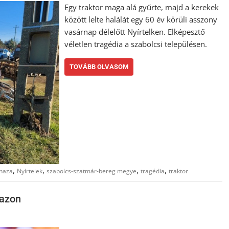
Egy traktor maga alá gyűrte, majd a kerekek
között lelte halálát egy 60 év körüli asszony
vasárnap délelőtt Nyírtelken. Elképesztő
véletlen tragédia a szabolcsi településen.
TOVÁBB OLVASOM
,
,
,
,
yhaza
Nyírtelek
szabolcs-szatmár-bereg megye
tragédia
traktor
mazon