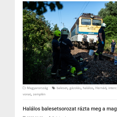
,
,
,
,
Magyarország
baleset
gázolás
halálos
Hernád
interc
,
vonat
zemplén
Halálos balesetsorozat rázta meg a ma