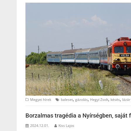
,
,
,
,
Megyei hírek
baleset
gázolás
Hegyi Zsolt
késés
lázár
Borzalmas tragédia a Nyírségben, saját fe
2024.12.01.
Kiss Lajos