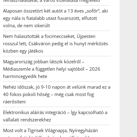
felhasználásával, a város vízellátása megfelelő
Alaposan összetört két autót a 13 éves „sofőr”, aki
egy nála is fiatalabb utast fuvarozott, elfutott
volna, de nem sikerült
Nem halasztották a focimeccseket, Újpesten
rosszul lett, Csákváron pedig el is hunyt mérkőzés
közben egy játékos
Magyarország jobban látszik közelről –
Médiaszemle a független helyi sajtóból – 2026
harmincegyedik hete
Nehéz időszak, jó 9-10 napon át velünk marad ez a
40 fokos pokoli hőség – még csak most fog
ráerősíteni
Elektronikus aláírás integráció – Így kapcsolható a
vállalati rendszerekhez
Most volt a Tigrisek Világnapja, Nyíregyházán