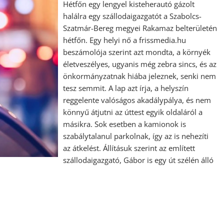
Hétfőn egy lengyel kisteherautó gázolt
halálra egy szállodaigazgatót a Szabolcs-
Szatmár-Bereg megyei Rakamaz belterületén
hétfőn. Egy helyi nő a frissmedia.hu
beszámolója szerint azt mondta, a környék
életveszélyes, ugyanis még zebra sincs, és az
önkormányzatnak hiába jeleznek, senki nem
tesz semmit. A lap azt írja, a helyszín
reggelente valóságos akadálypálya, és nem
könnyű átjutni az úttest egyik oldaláról a
másikra. Sok esetben a kamionok is
szabálytalanul parkolnak, így az is nehezíti
az átkelést. Állításuk szerint az említett
szállodaigazgató, Gábor is egy út szélén álló