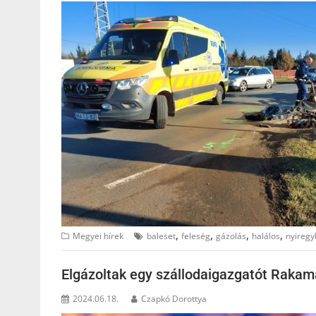
,
,
,
,
Megyei hírek
baleset
feleség
gázolás
halálos
nyireg
Elgázoltak egy szállodaigazgatót Raka
2024.06.18.
Czapkó Dorottya