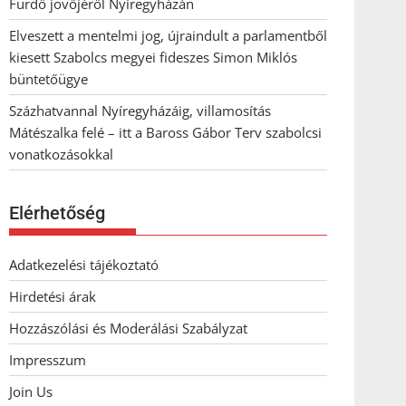
Fürdő jövőjéről Nyíregyházán
Elveszett a mentelmi jog, újraindult a parlamentből
kiesett Szabolcs megyei fideszes Simon Miklós
büntetőügye
Százhatvannal Nyíregyházáig, villamosítás
Mátészalka felé – itt a Baross Gábor Terv szabolcsi
vonatkozásokkal
Elérhetőség
Adatkezelési tájékoztató
Hirdetési árak
Hozzászólási és Moderálási Szabályzat
Impresszum
Join Us