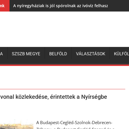
A nyíregyháziak is jól spórolnak az ivóvíz felhasználásával,
ink
ZA
SZSZB MEGYE
BELFÖLD
VÁLASZTÁSOK
KÜLFÖ
tvonal közlekedése, érintettek a Nyírségbe
A Budapest-Cegléd-Szolnok-Debrecen-