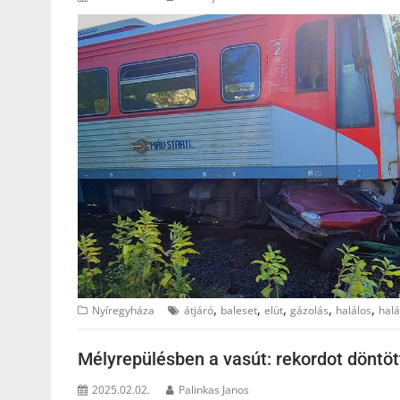
,
,
,
,
,
Nyíregyháza
átjáró
baleset
elüt
gázolás
halálos
halá
Mélyrepülésben a vasút: rekordot döntö
2025.02.02.
Palinkas Janos