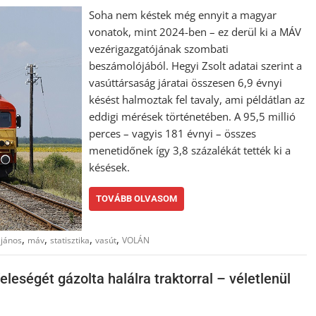
Soha nem késtek még ennyit a magyar
vonatok, mint 2024-ben – ez derül ki a MÁV
vezérigazgatójának szombati
beszámolójából. Hegyi Zsolt adatai szerint a
vasúttársaság járatai összesen 6,9 évnyi
késést halmoztak fel tavaly, ami példátlan az
eddigi mérések történetében. A 95,5 millió
perces – vagyis 181 évnyi – összes
menetidőnek így 3,8 százalékát tették ki a
késések.
TOVÁBB OLVASOM
,
,
,
,
 jános
máv
statisztika
vasút
VOLÁN
leségét gázolta halálra traktorral – véletlenül