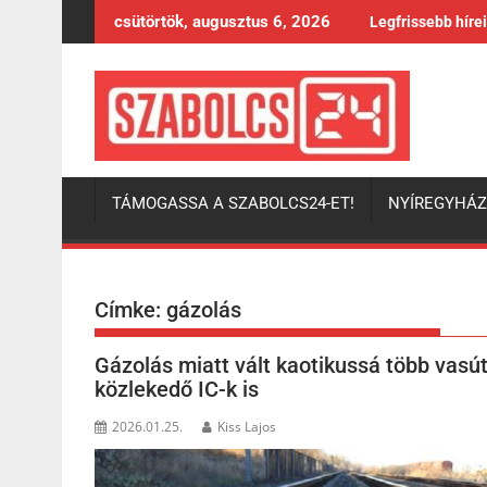
Skip
csütörtök, augusztus 6, 2026
Legfrissebb híre
to
content
TÁMOGASSA A SZABOLCS24-ET!
NYÍREGYHÁ
Címke:
gázolás
Gázolás miatt vált kaotikussá több vasú
közlekedő IC-k is
2026.01.25.
Kiss Lajos