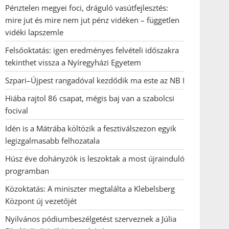
Pénztelen megyei foci, dráguló vasútfejlesztés:
mire jut és mire nem jut pénz vidéken – független
vidéki lapszemle
Felsőoktatás: igen eredményes felvételi időszakra
tekinthet vissza a Nyíregyházi Egyetem
Szpari–Újpest rangadóval kezdődik ma este az NB I
Hiába rajtol 86 csapat, mégis baj van a szabolcsi
focival
Idén is a Mátrába költözik a fesztiválszezon egyik
legizgalmasabb felhozatala
Húsz éve dohányzók is leszoktak a most újrainduló
programban
Közoktatás: A miniszter megtalálta a Klebelsberg
Központ új vezetőjét
Nyilvános pódiumbeszélgetést szerveznek a Júlia