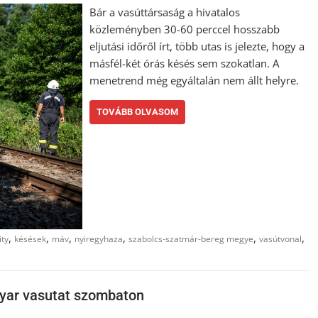
Bár a vasúttársaság a hivatalos
közleményben 30-60 perccel hosszabb
eljutási időről írt, több utas is jelezte, hogy a
másfél-két órás késés sem szokatlan. A
menetrend még egyáltalán nem állt helyre.
TOVÁBB OLVASOM
,
,
,
,
,
,
ity
késések
máv
nyiregyhaza
szabolcs-szatmár-bereg megye
vasútvonal
gyar vasutat szombaton