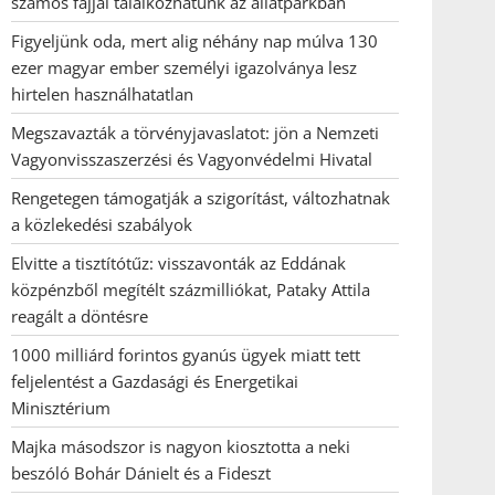
számos fajjal találkozhatunk az állatparkban
Figyeljünk oda, mert alig néhány nap múlva 130
ezer magyar ember személyi igazolványa lesz
hirtelen használhatatlan
Megszavazták a törvényjavaslatot: jön a Nemzeti
Vagyonvisszaszerzési és Vagyonvédelmi Hivatal
Rengetegen támogatják a szigorítást, változhatnak
a közlekedési szabályok
Elvitte a tisztítótűz: visszavonták az Eddának
közpénzből megítélt százmilliókat, Pataky Attila
reagált a döntésre
1000 milliárd forintos gyanús ügyek miatt tett
feljelentést a Gazdasági és Energetikai
Minisztérium
Majka másodszor is nagyon kiosztotta a neki
beszóló Bohár Dánielt és a Fideszt