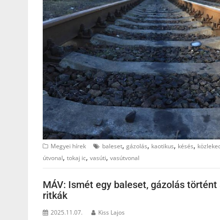
,
,
,
,
Megyei hírek
baleset
gázolás
kaotikus
késés
közleke
,
,
,
útvonal
tokaj ic
vasúti
vasútvonal
MÁV: Ismét egy baleset, gázolás történt
ritkák
2025.11.07.
Kiss Lajos