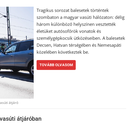
Tragikus sorozat balesetek történtek
szombaton a magyar vasúti hálózaton: délig
három különböző helyszínen vesztették
életüket autósofőrök vonatok és
személygépkocsik ütközéseiben. A balesetek
Decsen, Hatvan térségében és Nemesapáti
közelében következtek be.
TOVÁBB OLVASOM
asúti átjáró
vasúti átjáróban