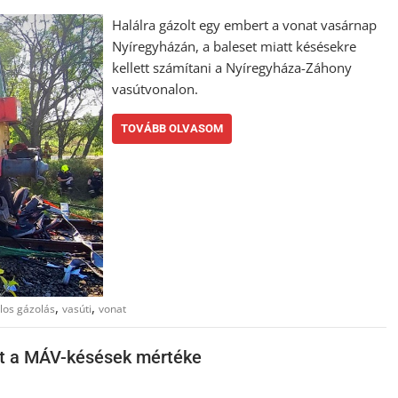
Halálra gázolt egy embert a vonat vasárnap
Nyíregyházán, a baleset miatt késésekre
kellett számítani a Nyíregyháza-Záhony
vasútvonalon.
TOVÁBB OLVASOM
,
,
los gázolás
vasúti
vonat
tt a MÁV-késések mértéke