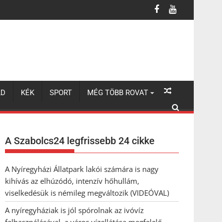
 a város vízellátása megfelelő
LD
KÉK
SPORT
MÉG TÖBB ROVAT
A Szabolcs24 legfrissebb 24 cikke
A Nyíregyházi Állatpark lakói számára is nagy
kihívás az elhúzódó, intenzív hőhullám,
viselkedésük is némileg megváltozik (VIDEÓVAL)
A nyíregyháziak is jól spórolnak az ivóvíz