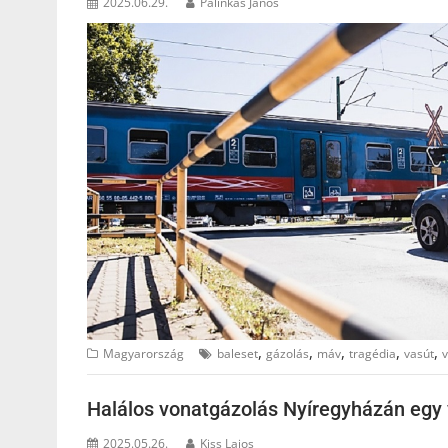
2025.06.29.
Palinkas Janos
,
,
,
,
,
Magyarország
baleset
gázolás
máv
tragédia
vasút
v
Halálos vonatgázolás Nyíregyházán egy 
2025.05.26.
Kiss Lajos