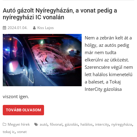
Autó gázolt Nyíregyházán, a vonat pedig a
nyíregyházi IC vonalán
2024.01.04.
Kiss Lajos
Nem a zebrán kelt át a
hölgy, az autós pedig
már nem tudta
elkerülni az ütközést.
Szerencsére végül nem
lett halálos kimenetelű
a baleset, a Tokaj
InterCity gázolása
viszont igen.
TOVÁBB OLVASOM
,
,
,
,
,
,
Megyei hírek
autó
fővonal
gázolás
halálos
intercity
nyíregyháza
,
tokaj ic
vonat