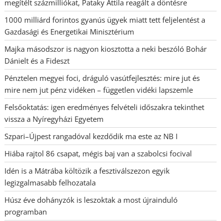
megítélt százmilliókat, Pataky Attila reagált a döntésre
1000 milliárd forintos gyanús ügyek miatt tett feljelentést a
Gazdasági és Energetikai Minisztérium
Majka másodszor is nagyon kiosztotta a neki beszóló Bohár
Dánielt és a Fideszt
Pénztelen megyei foci, dráguló vasútfejlesztés: mire jut és
mire nem jut pénz vidéken – független vidéki lapszemle
Felsőoktatás: igen eredményes felvételi időszakra tekinthet
vissza a Nyíregyházi Egyetem
Szpari–Újpest rangadóval kezdődik ma este az NB I
Hiába rajtol 86 csapat, mégis baj van a szabolcsi focival
Idén is a Mátrába költözik a fesztiválszezon egyik
legizgalmasabb felhozatala
Húsz éve dohányzók is leszoktak a most újrainduló
programban