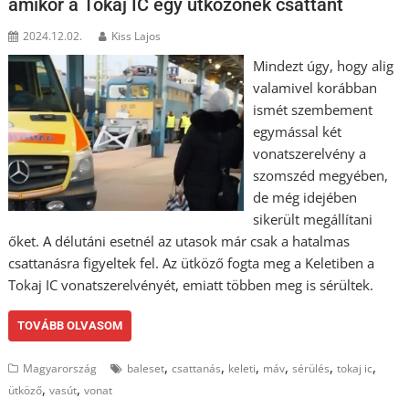
amikor a Tokaj IC egy ütközőnek csattant
2024.12.02.
Kiss Lajos
Mindezt úgy, hogy alig
valamivel korábban
ismét szembement
egymással két
vonatszerelvény a
szomszéd megyében,
de még idejében
sikerült megállítani
őket. A délutáni esetnél az utasok már csak a hatalmas
csattanásra figyeltek fel. Az ütköző fogta meg a Keletiben a
Tokaj IC vonatszerelvényét, emiatt többen meg is sérültek.
TOVÁBB OLVASOM
,
,
,
,
,
,
Magyarország
baleset
csattanás
keleti
máv
sérülés
tokaj ic
,
,
ütköző
vasút
vonat