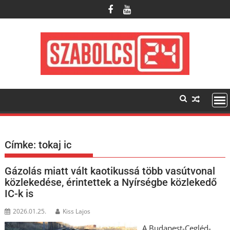
Skip
to
content
Címke:
tokaj ic
Gázolás miatt vált kaotikussá több vasútvonal
közlekedése, érintettek a Nyírségbe közlekedő
IC-k is
2026.01.25.
Kiss Lajos
A Budapest-Cegléd-