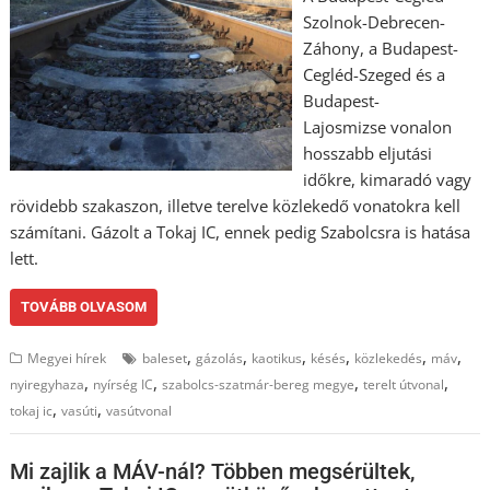
Szolnok-Debrecen-
Záhony, a Budapest-
Cegléd-Szeged és a
Budapest-
Lajosmizse vonalon
hosszabb eljutási
időkre, kimaradó vagy
rövidebb szakaszon, illetve terelve közlekedő vonatokra kell
számítani. Gázolt a Tokaj IC, ennek pedig Szabolcsra is hatása
lett.
TOVÁBB OLVASOM
,
,
,
,
,
,
Megyei hírek
baleset
gázolás
kaotikus
késés
közlekedés
máv
,
,
,
,
nyiregyhaza
nyírség IC
szabolcs-szatmár-bereg megye
terelt útvonal
,
,
tokaj ic
vasúti
vasútvonal
Mi zajlik a MÁV-nál? Többen megsérültek,