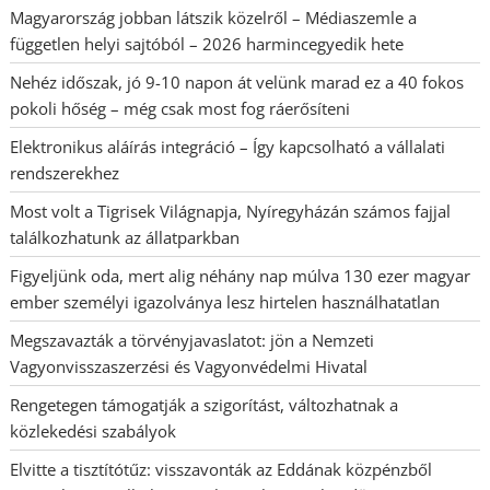
Magyarország jobban látszik közelről – Médiaszemle a
független helyi sajtóból – 2026 harmincegyedik hete
Nehéz időszak, jó 9-10 napon át velünk marad ez a 40 fokos
pokoli hőség – még csak most fog ráerősíteni
Elektronikus aláírás integráció – Így kapcsolható a vállalati
rendszerekhez
Most volt a Tigrisek Világnapja, Nyíregyházán számos fajjal
találkozhatunk az állatparkban
Figyeljünk oda, mert alig néhány nap múlva 130 ezer magyar
ember személyi igazolványa lesz hirtelen használhatatlan
Megszavazták a törvényjavaslatot: jön a Nemzeti
Vagyonvisszaszerzési és Vagyonvédelmi Hivatal
Rengetegen támogatják a szigorítást, változhatnak a
közlekedési szabályok
Elvitte a tisztítótűz: visszavonták az Eddának közpénzből