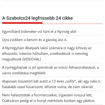
A Szabolcs24 legfrissebb 24 cikke
Egymilliárd köbméter víz tűnt el a Nyírség alól
Újra csökken a benzin és a gázolaj ára is
A Nyíregyházi Állatpark lakói számára is nagy kihívás az
elhúzódó, intenzív hőhullám, viselkedésük is némileg
megváltozik (VIDEÓVAL)
A nyíregyháziak is jól spórolnak az ivóvíz felhasználásával, a
város vízellátása megfelelő
Alaposan összetört két autót a 13 éves „sofőr”, aki egy nála is
fiatalabb utast fuvarozott, elfutott volna, de nem sikerült
Nem halasztották a focimeccseket, Újpesten rosszul lett,
Csákváron pedig el is hunyt mérkőzés közben egy játékos