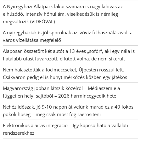
A Nyíregyházi Állatpark lakói számára is nagy kihívás az
elhúzódó, intenzív hőhullám, viselkedésük is némileg
megváltozik (VIDEÓVAL)
A nyíregyháziak is jól spórolnak az ivóvíz felhasználásával, a
város vízellátása megfelelő
Alaposan összetört két autót a 13 éves „sofőr”, aki egy nála is
fiatalabb utast fuvarozott, elfutott volna, de nem sikerült
Nem halasztották a focimeccseket, Újpesten rosszul lett,
Csákváron pedig el is hunyt mérkőzés közben egy játékos
Magyarország jobban látszik közelről – Médiaszemle a
független helyi sajtóból – 2026 harmincegyedik hete
Nehéz időszak, jó 9-10 napon át velünk marad ez a 40 fokos
pokoli hőség – még csak most fog ráerősíteni
Elektronikus aláírás integráció – Így kapcsolható a vállalati
rendszerekhez