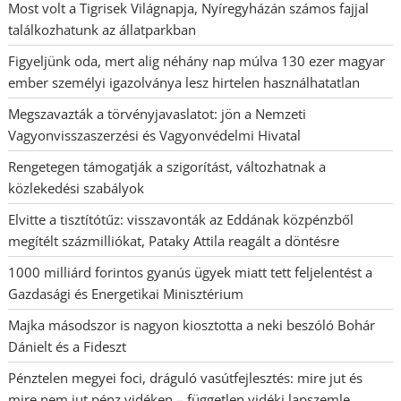
Most volt a Tigrisek Világnapja, Nyíregyházán számos fajjal
találkozhatunk az állatparkban
Figyeljünk oda, mert alig néhány nap múlva 130 ezer magyar
ember személyi igazolványa lesz hirtelen használhatatlan
Megszavazták a törvényjavaslatot: jön a Nemzeti
Vagyonvisszaszerzési és Vagyonvédelmi Hivatal
Rengetegen támogatják a szigorítást, változhatnak a
közlekedési szabályok
Elvitte a tisztítótűz: visszavonták az Eddának közpénzből
megítélt százmilliókat, Pataky Attila reagált a döntésre
1000 milliárd forintos gyanús ügyek miatt tett feljelentést a
Gazdasági és Energetikai Minisztérium
Majka másodszor is nagyon kiosztotta a neki beszóló Bohár
Dánielt és a Fideszt
Pénztelen megyei foci, dráguló vasútfejlesztés: mire jut és
mire nem jut pénz vidéken – független vidéki lapszemle