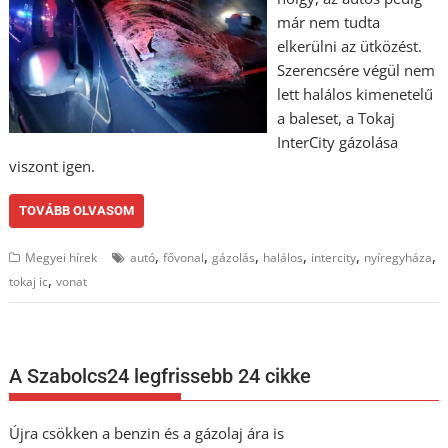
már nem tudta
elkerülni az ütközést.
Szerencsére végül nem
lett halálos kimenetelű
a baleset, a Tokaj
InterCity gázolása
viszont igen.
TOVÁBB OLVASOM
,
,
,
,
,
,
Megyei hírek
autó
fővonal
gázolás
halálos
intercity
nyíregyháza
,
tokaj ic
vonat
A Szabolcs24 legfrissebb 24 cikke
Újra csökken a benzin és a gázolaj ára is