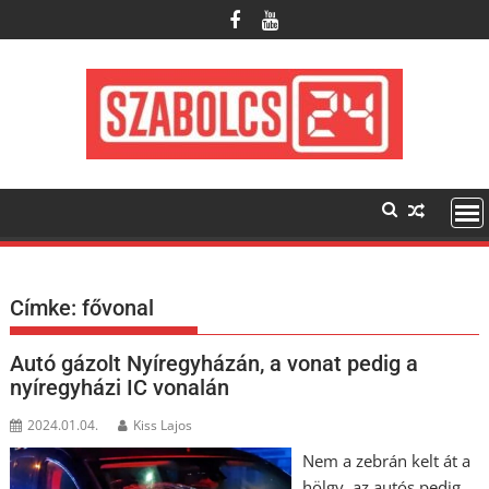
Skip
to
content
Címke:
fővonal
Autó gázolt Nyíregyházán, a vonat pedig a
nyíregyházi IC vonalán
2024.01.04.
Kiss Lajos
Nem a zebrán kelt át a
hölgy, az autós pedig