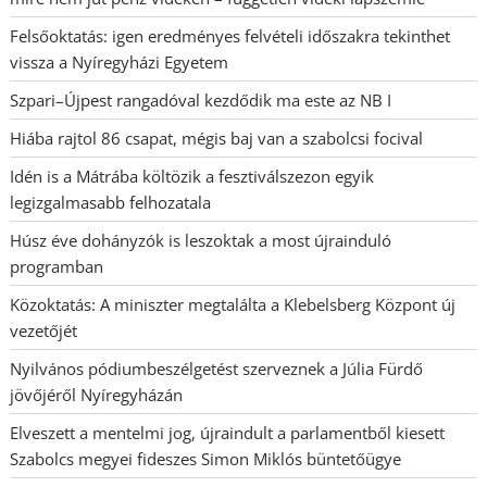
Felsőoktatás: igen eredményes felvételi időszakra tekinthet
vissza a Nyíregyházi Egyetem
Szpari–Újpest rangadóval kezdődik ma este az NB I
Hiába rajtol 86 csapat, mégis baj van a szabolcsi focival
Idén is a Mátrába költözik a fesztiválszezon egyik
legizgalmasabb felhozatala
Húsz éve dohányzók is leszoktak a most újrainduló
programban
Közoktatás: A miniszter megtalálta a Klebelsberg Központ új
vezetőjét
Nyilvános pódiumbeszélgetést szerveznek a Júlia Fürdő
jövőjéről Nyíregyházán
Elveszett a mentelmi jog, újraindult a parlamentből kiesett
Szabolcs megyei fideszes Simon Miklós büntetőügye