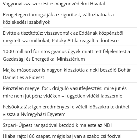
Vagyonvisszaszerzési és Vagyonvédelmi Hivatal
Rengetegen támogatják a szigorítást, változhatnak a
közlekedési szabályok
Elvitte a tisztítótűz: visszavonták az Eddának közpénzből
megítélt százmilliókat, Pataky Attila reagált a döntésre
1000 milliárd forintos gyanús ügyek miatt tett feljelentést a
Gazdasági és Energetikai Minisztérium
Majka másodszor is nagyon kiosztotta a neki beszóló Bohár
Dánielt és a Fideszt
Pénztelen megyei foci, dráguló vasútfejlesztés: mire jut és
mire nem jut pénz vidéken – független vidéki lapszemle
Felsőoktatás: igen eredményes felvételi időszakra tekinthet
vissza a Nyíregyházi Egyetem
Szpari–Újpest rangadóval kezdődik ma este az NB I
Hiába rajtol 86 csapat, mégis baj van a szabolcsi focival