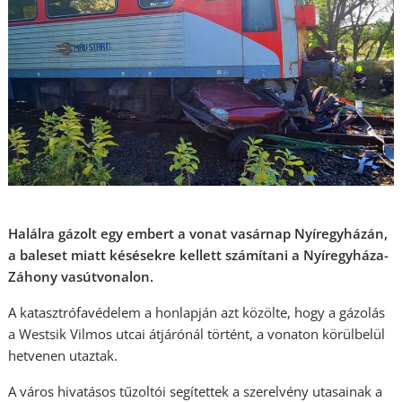
Halálra gázolt egy embert a vonat vasárnap Nyíregyházán,
a baleset miatt késésekre kellett számítani a Nyíregyháza-
Záhony vasútvonalon.
A katasztrófavédelem a honlapján azt közölte, hogy a gázolás
a Westsik Vilmos utcai átjárónál történt, a vonaton körülbelül
hetvenen utaztak.
A város hivatásos tűzoltói segítettek a szerelvény utasainak a