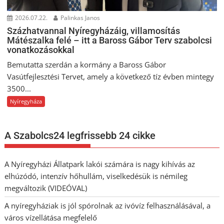
2026.07.22.
Palinkas Janos
Százhatvannal Nyíregyházáig, villamosítás
Mátészalka felé – itt a Baross Gábor Terv szabolcsi
vonatkozásokkal
Bemutatta szerdán a kormány a Baross Gábor
Vasútfejlesztési Tervet, amely a következő tíz évben mintegy
3500...
Nyíregyháza
A Szabolcs24 legfrissebb 24 cikke
A Nyíregyházi Állatpark lakói számára is nagy kihívás az
elhúzódó, intenzív hőhullám, viselkedésük is némileg
megváltozik (VIDEÓVAL)
A nyíregyháziak is jól spórolnak az ivóvíz felhasználásával, a
város vízellátása megfelelő