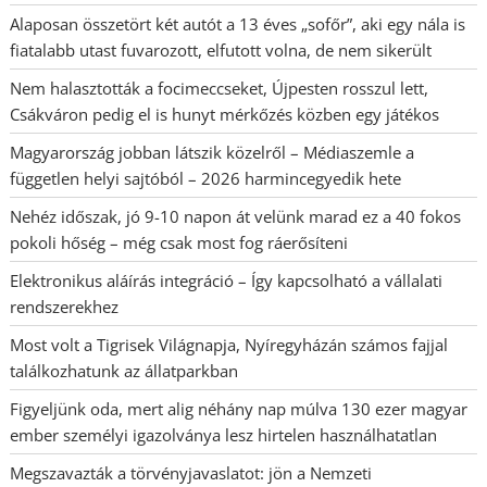
Alaposan összetört két autót a 13 éves „sofőr”, aki egy nála is
fiatalabb utast fuvarozott, elfutott volna, de nem sikerült
Nem halasztották a focimeccseket, Újpesten rosszul lett,
Csákváron pedig el is hunyt mérkőzés közben egy játékos
Magyarország jobban látszik közelről – Médiaszemle a
független helyi sajtóból – 2026 harmincegyedik hete
Nehéz időszak, jó 9-10 napon át velünk marad ez a 40 fokos
pokoli hőség – még csak most fog ráerősíteni
Elektronikus aláírás integráció – Így kapcsolható a vállalati
rendszerekhez
Most volt a Tigrisek Világnapja, Nyíregyházán számos fajjal
találkozhatunk az állatparkban
Figyeljünk oda, mert alig néhány nap múlva 130 ezer magyar
ember személyi igazolványa lesz hirtelen használhatatlan
Megszavazták a törvényjavaslatot: jön a Nemzeti