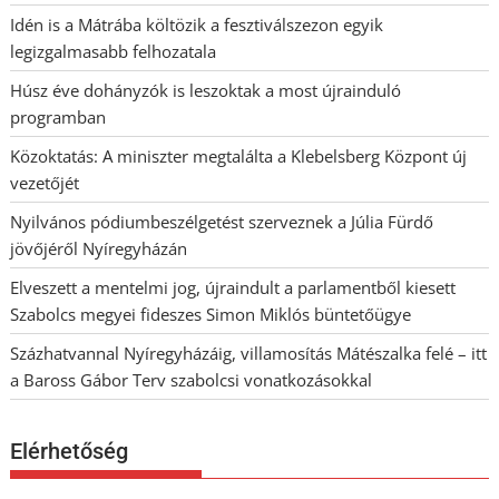
Idén is a Mátrába költözik a fesztiválszezon egyik
legizgalmasabb felhozatala
Húsz éve dohányzók is leszoktak a most újrainduló
programban
Közoktatás: A miniszter megtalálta a Klebelsberg Központ új
vezetőjét
Nyilvános pódiumbeszélgetést szerveznek a Júlia Fürdő
jövőjéről Nyíregyházán
Elveszett a mentelmi jog, újraindult a parlamentből kiesett
Szabolcs megyei fideszes Simon Miklós büntetőügye
Százhatvannal Nyíregyházáig, villamosítás Mátészalka felé – itt
a Baross Gábor Terv szabolcsi vonatkozásokkal
Elérhetőség