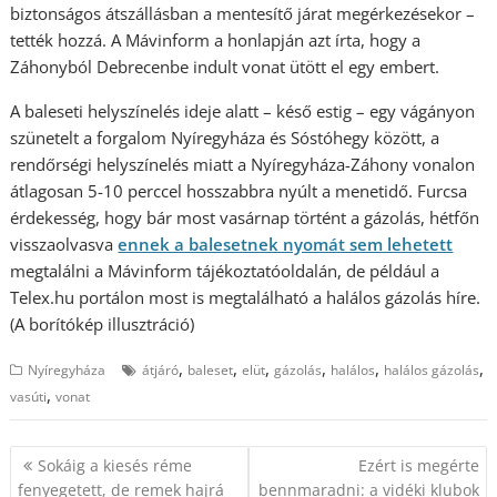
biztonságos átszállásban a mentesítő járat megérkezésekor –
tették hozzá. A Mávinform a honlapján azt írta, hogy a
Záhonyból Debrecenbe indult vonat ütött el egy embert.
A baleseti helyszínelés ideje alatt – késő estig – egy vágányon
szünetelt a forgalom Nyíregyháza és Sóstóhegy között, a
rendőrségi helyszínelés miatt a Nyíregyháza-Záhony vonalon
átlagosan 5-10 perccel hosszabbra nyúlt a menetidő. Furcsa
érdekesség, hogy bár most vasárnap történt a gázolás, hétfőn
visszaolvasva
ennek a balesetnek nyomát sem lehetett
megtalálni a Mávinform tájékoztatóoldalán, de például a
Telex.hu portálon most is megtalálható a halálos gázolás híre.
(A borítókép illusztráció)
,
,
,
,
,
,
Nyíregyháza
átjáró
baleset
elüt
gázolás
halálos
halálos gázolás
,
vasúti
vonat
Bejegyzés
Sokáig a kiesés réme
Ezért is megérte
navigáció
fenyegetett, de remek hajrá
bennmaradni: a vidéki klubok