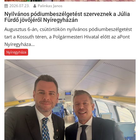
2026.07.23.
Palinkas Janos
Nyilvános pódiumbeszélgetést szerveznek a Júlia
Fürdő jövőjéről Nyíregyházán
Augusztus 6-án, csütörtökön nyilvános pódiumbeszélgetést
tart a Kossuth téren, a Polgármesteri Hivatal előtt az aPont
Nyíregyháza...
Nyíregyháza