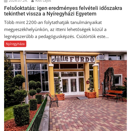
2026.07.24.
Kiss Lajos
Felsőoktatás: igen eredményes felvételi időszakra
tekinthet vissza a Nyíregyházi Egyetem
Több mint 2200-an folytathatják tanulmányaikat
megyeszékhelyünkön, az itteni lehetőségek közül a
legnépszerűbb a pedagógusképzés. Csütörtök este...
Nyíregyháza