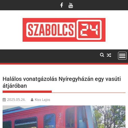
Skip
to
content
Halálos vonatgázolás Nyíregyházán egy vasúti
átjáróban
2025.05.26.
Kiss Lajos