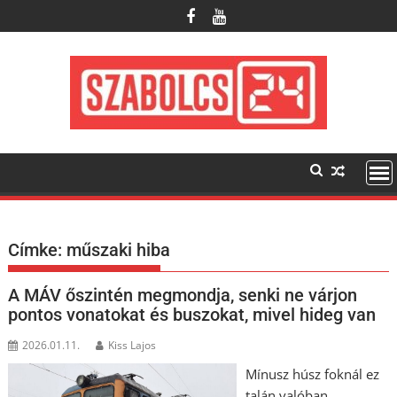
Skip
to
content
Címke:
műszaki hiba
A MÁV őszintén megmondja, senki ne várjon
pontos vonatokat és buszokat, mivel hideg van
2026.01.11.
Kiss Lajos
Mínusz húsz foknál ez
talán valóban