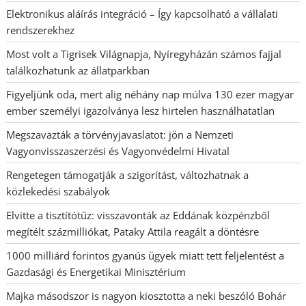
Elektronikus aláírás integráció – Így kapcsolható a vállalati
rendszerekhez
Most volt a Tigrisek Világnapja, Nyíregyházán számos fajjal
találkozhatunk az állatparkban
Figyeljünk oda, mert alig néhány nap múlva 130 ezer magyar
ember személyi igazolványa lesz hirtelen használhatatlan
Megszavazták a törvényjavaslatot: jön a Nemzeti
Vagyonvisszaszerzési és Vagyonvédelmi Hivatal
Rengetegen támogatják a szigorítást, változhatnak a
közlekedési szabályok
Elvitte a tisztítótűz: visszavonták az Eddának közpénzből
megítélt százmilliókat, Pataky Attila reagált a döntésre
1000 milliárd forintos gyanús ügyek miatt tett feljelentést a
Gazdasági és Energetikai Minisztérium
Majka másodszor is nagyon kiosztotta a neki beszóló Bohár