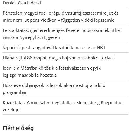
Dánielt és a Fideszt
Pénztelen megyei foci, dráguló vasútfejlesztés: mire jut és
mire nem jut pénz vidéken – független vidéki lapszemle
Felsőoktatás: igen eredményes felvételi időszakra tekinthet
vissza a Nyíregyházi Egyetem
Szpari–Újpest rangadóval kezdődik ma este az NB I
Hiába rajtol 86 csapat, mégis baj van a szabolcsi focival
Idén is a Mátrába költözik a fesztiválszezon egyik
legizgalmasabb felhozatala
Húsz éve dohányzók is leszoktak a most újrainduló
programban
Közoktatás: A miniszter megtalálta a Klebelsberg Központ új
vezetőjét
Elérhetőség