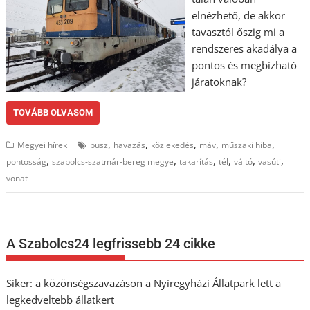
elnézhető, de akkor
tavasztól őszig mi a
rendszeres akadálya a
pontos és megbízható
járatoknak?
TOVÁBB OLVASOM
,
,
,
,
,
Megyei hírek
busz
havazás
közlekedés
máv
műszaki hiba
,
,
,
,
,
,
pontosság
szabolcs-szatmár-bereg megye
takarítás
tél
váltó
vasúti
vonat
A Szabolcs24 legfrissebb 24 cikke
Siker: a közönségszavazáson a Nyíregyházi Állatpark lett a
legkedveltebb állatkert