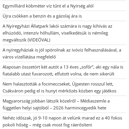
Egymilliárd köbméter víz tűnt el a Nyírség alól
Újra csökken a benzin és a gázolaj ára is
A Nyíregyházi Állatpark lakói számára is nagy kihívás az
elhúzódó, intenzív hőhullám, viselkedésük is némileg
megváltozik (VIDEÓVAL)
A nyíregyháziak is jól spórolnak az ivóvíz felhasználásával, a
város vízellátása megfelelő
Alaposan összetört két autót a 13 éves „sofőr”, aki egy nála is
fiatalabb utast fuvarozott, elfutott volna, de nem sikerült
Nem halasztották a focimeccseket, Újpesten rosszul lett,
Csákváron pedig el is hunyt mérkőzés közben egy játékos
Magyarország jobban látszik közelről – Médiaszemle a
független helyi sajtóból – 2026 harmincegyedik hete
Nehéz időszak, jó 9-10 napon át velünk marad ez a 40 fokos
pokoli hőség – még csak most fog ráerősíteni