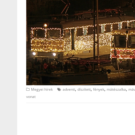
,
,
,
,
Megyei hírek
adventi
díszített
fények
mátészalka
má
vonat