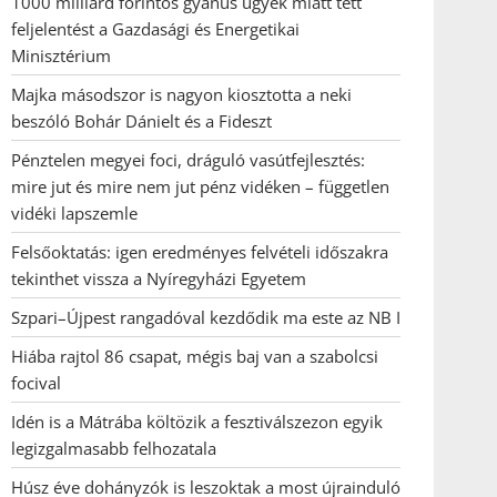
1000 milliárd forintos gyanús ügyek miatt tett
feljelentést a Gazdasági és Energetikai
Minisztérium
Majka másodszor is nagyon kiosztotta a neki
beszóló Bohár Dánielt és a Fideszt
Pénztelen megyei foci, dráguló vasútfejlesztés:
mire jut és mire nem jut pénz vidéken – független
vidéki lapszemle
Felsőoktatás: igen eredményes felvételi időszakra
tekinthet vissza a Nyíregyházi Egyetem
Szpari–Újpest rangadóval kezdődik ma este az NB I
Hiába rajtol 86 csapat, mégis baj van a szabolcsi
focival
Idén is a Mátrába költözik a fesztiválszezon egyik
legizgalmasabb felhozatala
Húsz éve dohányzók is leszoktak a most újrainduló