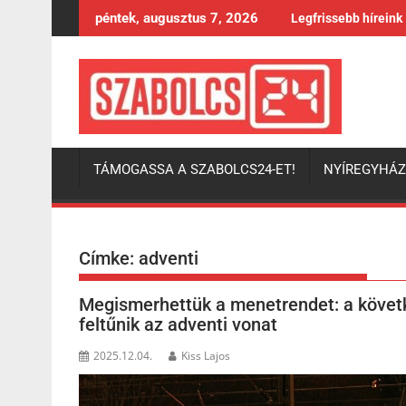
Skip
péntek, augusztus 7, 2026
Legfrissebb híreink
to
content
TÁMOGASSA A SZABOLCS24-ET!
NYÍREGYHÁ
Címke:
adventi
Megismerhettük a menetrendet: a követ
feltűnik az adventi vonat
2025.12.04.
Kiss Lajos