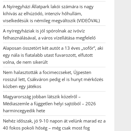
A Nyíregyházi Állatpark lakói számára is nagy
kihívás az elhúzódó, intenzív hőhullám,
viselkedésük is némileg megváltozik (VIDEÓVAL)
A nyíregyháziak is jól spórolnak az ivóvíz
felhasználásával, a város vízellátása megfelelő
Alaposan összetört két autót a 13 éves „sofőr”, aki
egy nála is fiatalabb utast fuvarozott, elfutott
volna, de nem sikerült
Nem halasztották a focimeccseket, Újpesten
rosszul lett, Csákváron pedig el is hunyt mérkőzés
közben egy játékos
Magyarország jobban látszik közelről –
Médiaszemle a független helyi sajtóból – 2026
harmincegyedik hete
Nehéz időszak, jó 9-10 napon át velünk marad ez a
40 fokos pokoli hőség – még csak most fog