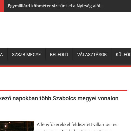
Egymilliárd köbméter víz tűnt el a Nyírség alól
ZA
SZSZB MEGYE
BELFÖLD
VÁLASZTÁSOK
KÜLFÖ
kező napokban több Szabolcs megyei vonalon
A fényfüzérekkel feldíszített villamos- és