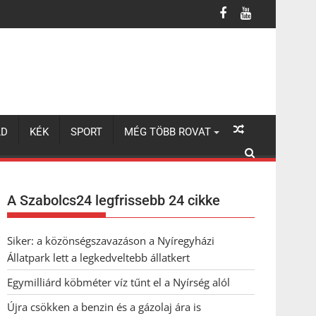
LD
KÉK
SPORT
MÉG TÖBB ROVAT
A Szabolcs24 legfrissebb 24 cikke
Siker: a közönségszavazáson a Nyíregyházi
Állatpark lett a legkedveltebb állatkert
Egymilliárd köbméter víz tűnt el a Nyírség alól
Újra csökken a benzin és a gázolaj ára is