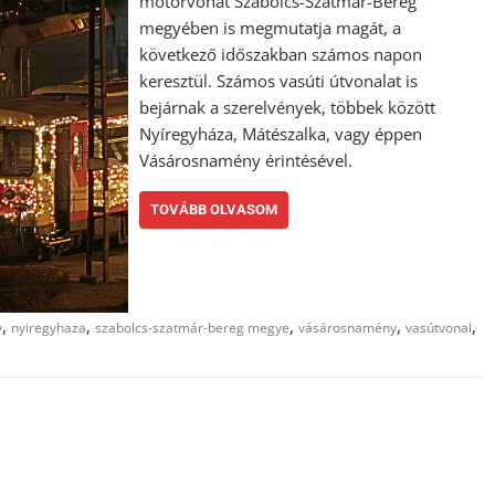
motorvonat Szabolcs-Szatmár-Bereg
megyében is megmutatja magát, a
következő időszakban számos napon
keresztül. Számos vasúti útvonalat is
bejárnak a szerelvények, többek között
Nyíregyháza, Mátészalka, vagy éppen
Vásárosnamény érintésével.
TOVÁBB OLVASOM
,
,
,
,
,
v
nyiregyhaza
szabolcs-szatmár-bereg megye
vásárosnamény
vasútvonal