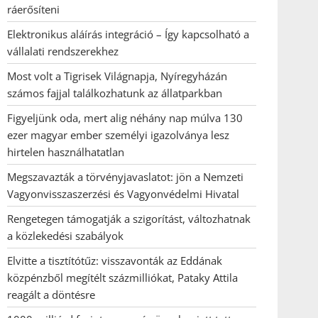
ráerősíteni
Elektronikus aláírás integráció – Így kapcsolható a
vállalati rendszerekhez
Most volt a Tigrisek Világnapja, Nyíregyházán
számos fajjal találkozhatunk az állatparkban
Figyeljünk oda, mert alig néhány nap múlva 130
ezer magyar ember személyi igazolványa lesz
hirtelen használhatatlan
Megszavazták a törvényjavaslatot: jön a Nemzeti
Vagyonvisszaszerzési és Vagyonvédelmi Hivatal
Rengetegen támogatják a szigorítást, változhatnak
a közlekedési szabályok
Elvitte a tisztítótűz: visszavonták az Eddának
közpénzből megítélt százmilliókat, Pataky Attila
reagált a döntésre