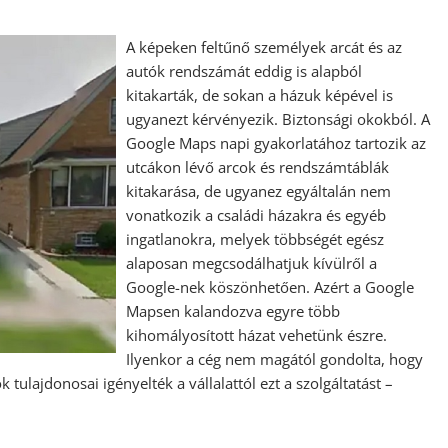
A képeken feltűnő személyek arcát és az
autók rendszámát eddig is alapból
kitakarták, de sokan a házuk képével is
ugyanezt kérvényezik. Biztonsági okokból. A
Google Maps napi gyakorlatához tartozik az
utcákon lévő arcok és rendszámtáblák
kitakarása, de ugyanez egyáltalán nem
vonatkozik a családi házakra és egyéb
ingatlanokra, melyek többségét egész
alaposan megcsodálhatjuk kívülről a
Google-nek köszönhetően. Azért a Google
Mapsen kalandozva egyre több
kihomályosított házat vehetünk észre.
Ilyenkor a cég nem magától gondolta, hogy
 tulajdonosai igényelték a vállalattól ezt a szolgáltatást –