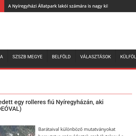
A Nyíregyházi Állatpark lakói számára is nagy kihívás az elh
ZA
SZSZB MEGYE
BELFÖLD
VÁLASZTÁSOK
KÜLFÖ
dett egy rolleres fiú Nyíregyházán, aki
IDEÓVAL)
Barátaival különböző mutatványokat