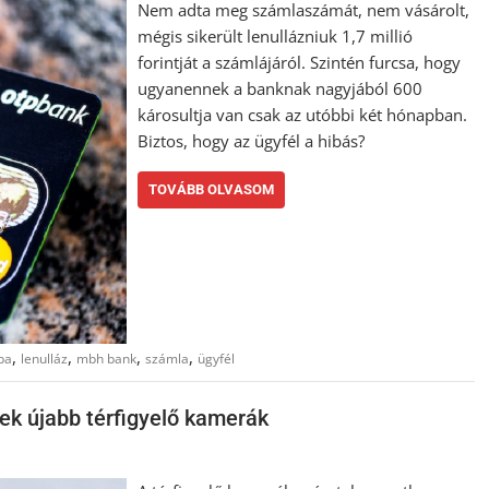
Nem adta meg számlaszámát, nem vásárolt,
mégis sikerült lenullázniuk 1,7 millió
forintját a számlájáról. Szintén furcsa, hogy
ugyanennek a banknak nagyjából 600
károsultja van csak az utóbbi két hónapban.
Biztos, hogy az ügyfél a hibás?
TOVÁBB OLVASOM
,
,
,
,
ba
lenulláz
mbh bank
számla
ügyfél
ek újabb térfigyelő kamerák