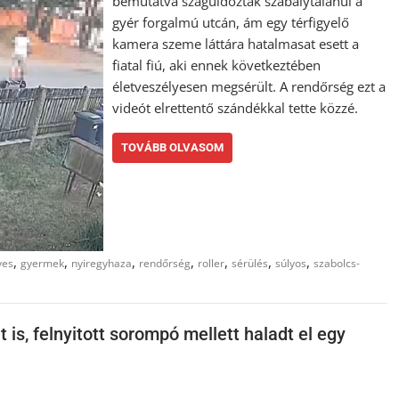
bemutatva száguldoztak szabálytalanul a
gyér forgalmú utcán, ám egy térfigyelő
kamera szeme láttára hatalmasat esett a
fiatal fiú, aki ennek következtében
életveszélyesen megsérült. A rendőrség ezt a
videót elrettentő szándékkal tette közzé.
TOVÁBB OLVASOM
,
,
,
,
,
,
,
yes
gyermek
nyiregyhaza
rendőrség
roller
sérülés
súlyos
szabolcs-
s, felnyitott sorompó mellett haladt el egy