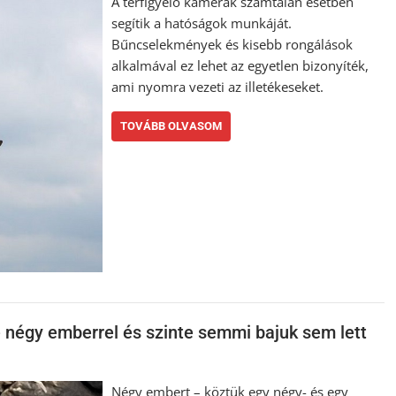
A térfigyelő kamerák számtalan esetben
segítik a hatóságok munkáját.
Bűncselekmények és kisebb rongálások
alkalmával ez lehet az egyetlen bizonyíték,
ami nyomra vezeti az illetékeseket.
TOVÁBB OLVASOM
 négy emberrel és szinte semmi bajuk sem lett
Négy embert – köztük egy négy- és egy