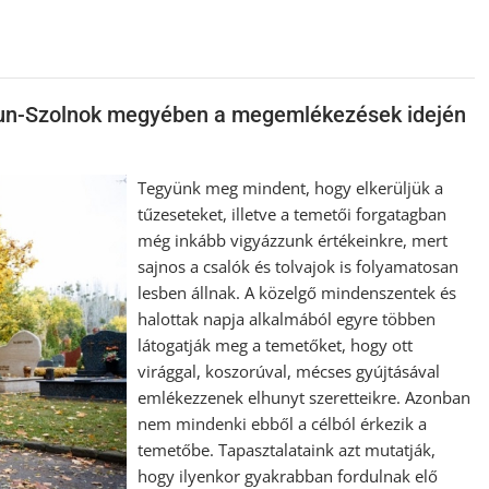
kun-Szolnok megyében a megemlékezések idején
Tegyünk meg mindent, hogy elkerüljük a
tűzeseteket, illetve a temetői forgatagban
még inkább vigyázzunk értékeinkre, mert
sajnos a csalók és tolvajok is folyamatosan
lesben állnak. A közelgő mindenszentek és
halottak napja alkalmából egyre többen
látogatják meg a temetőket, hogy ott
virággal, koszorúval, mécses gyújtásával
emlékezzenek elhunyt szeretteikre. Azonban
nem mindenki ebből a célból érkezik a
temetőbe. Tapasztalataink azt mutatják,
hogy ilyenkor gyakrabban fordulnak elő