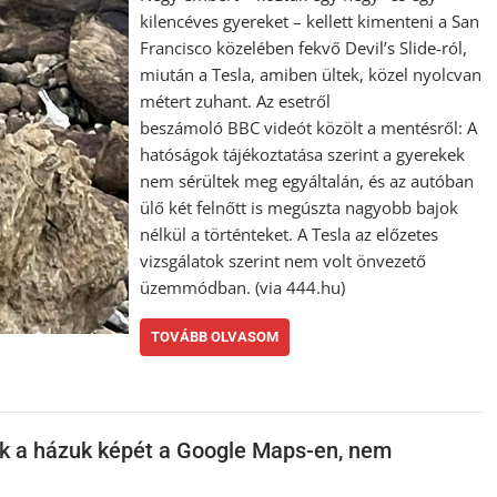
kilencéves gyereket – kellett kimenteni a San
Francisco közelében fekvő Devil’s Slide-ról,
miután a Tesla, amiben ültek, közel nyolcvan
métert zuhant. Az esetről
beszámoló BBC videót közölt a mentésről: A
hatóságok tájékoztatása szerint a gyerekek
nem sérültek meg egyáltalán, és az autóban
ülő két felnőtt is megúszta nagyobb bajok
nélkül a történteket. A Tesla az előzetes
vizsgálatok szerint nem volt önvezető
üzemmódban. (via 444.hu)
TOVÁBB OLVASOM
ák a házuk képét a Google Maps-en, nem