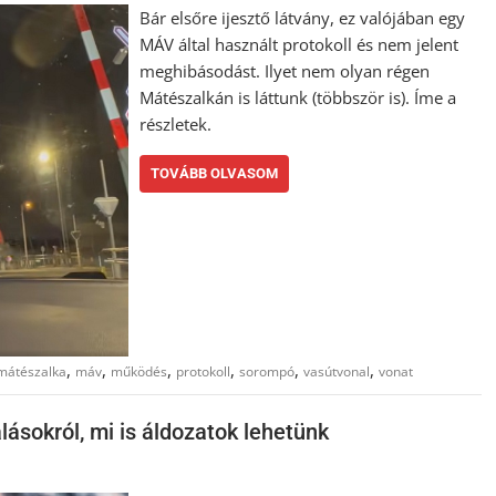
Bár elsőre ijesztő látvány, ez valójában egy
MÁV által használt protokoll és nem jelent
meghibásodást. Ilyet nem olyan régen
Mátészalkán is láttunk (többször is). Íme a
részletek.
TOVÁBB OLVASOM
,
,
,
,
,
,
mátészalka
máv
működés
protokoll
sorompó
vasútvonal
vonat
lásokról, mi is áldozatok lehetünk