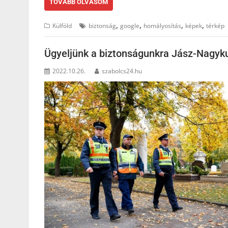
TOVÁBB OLVASOM
,
,
,
,
Külföld
biztonság
google
homályosítás
képek
térkép
Ügyeljünk a biztonságunkra Jász-Nagy
2022.10.26.
szabolcs24.hu