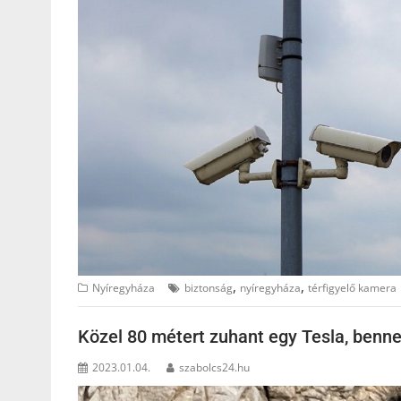
,
,
Nyíregyháza
biztonság
nyíregyháza
térfigyelő kamera
Közel 80 métert zuhant egy Tesla, benne
2023.01.04.
szabolcs24.hu