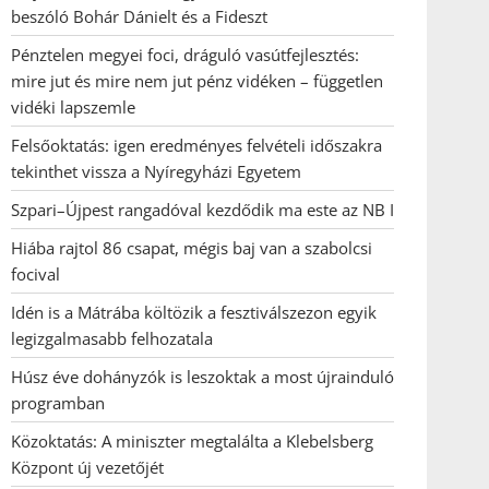
beszóló Bohár Dánielt és a Fideszt
Pénztelen megyei foci, dráguló vasútfejlesztés:
mire jut és mire nem jut pénz vidéken – független
vidéki lapszemle
Felsőoktatás: igen eredményes felvételi időszakra
tekinthet vissza a Nyíregyházi Egyetem
Szpari–Újpest rangadóval kezdődik ma este az NB I
Hiába rajtol 86 csapat, mégis baj van a szabolcsi
focival
Idén is a Mátrába költözik a fesztiválszezon egyik
legizgalmasabb felhozatala
Húsz éve dohányzók is leszoktak a most újrainduló
programban
Közoktatás: A miniszter megtalálta a Klebelsberg
Központ új vezetőjét