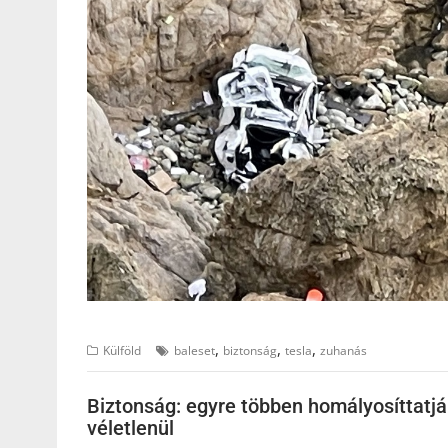
,
,
,
Külföld
baleset
biztonság
tesla
zuhanás
Biztonság: egyre többen homályosíttatj
véletlenül