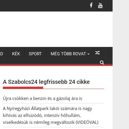
úzódó, intenzív hőhullám, viselkedésük is némileg megváltozik (VI
LD
KÉK
SPORT
MÉG TÖBB ROVAT
A Szabolcs24 legfrissebb 24 cikke
Újra csökken a benzin és a gázolaj ára is
A Nyíregyházi Állatpark lakói számára is nagy
kihívás az elhúzódó, intenzív hőhullám,
viselkedésük is némileg megváltozik (VIDEÓVAL)