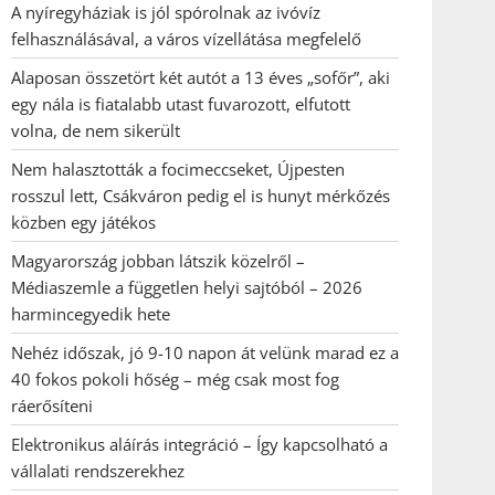
A nyíregyháziak is jól spórolnak az ivóvíz
felhasználásával, a város vízellátása megfelelő
Alaposan összetört két autót a 13 éves „sofőr”, aki
egy nála is fiatalabb utast fuvarozott, elfutott
volna, de nem sikerült
Nem halasztották a focimeccseket, Újpesten
rosszul lett, Csákváron pedig el is hunyt mérkőzés
közben egy játékos
Magyarország jobban látszik közelről –
Médiaszemle a független helyi sajtóból – 2026
harmincegyedik hete
Nehéz időszak, jó 9-10 napon át velünk marad ez a
40 fokos pokoli hőség – még csak most fog
ráerősíteni
Elektronikus aláírás integráció – Így kapcsolható a
vállalati rendszerekhez