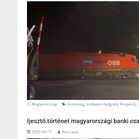
,
,
,
Magyarország
biztonság
budapest-belgrád
fényjelző
Ijesztő történet magyarországi banki csa
2025.06.17.
Kiss Lajos