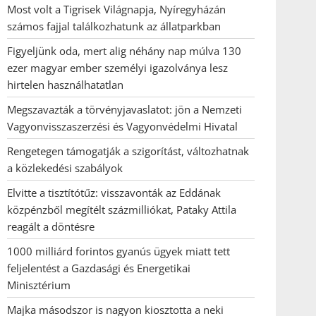
Most volt a Tigrisek Világnapja, Nyíregyházán
számos fajjal találkozhatunk az állatparkban
Figyeljünk oda, mert alig néhány nap múlva 130
ezer magyar ember személyi igazolványa lesz
hirtelen használhatatlan
Megszavazták a törvényjavaslatot: jön a Nemzeti
Vagyonvisszaszerzési és Vagyonvédelmi Hivatal
Rengetegen támogatják a szigorítást, változhatnak
a közlekedési szabályok
Elvitte a tisztítótűz: visszavonták az Eddának
közpénzből megítélt százmilliókat, Pataky Attila
reagált a döntésre
1000 milliárd forintos gyanús ügyek miatt tett
feljelentést a Gazdasági és Energetikai
Minisztérium
Majka másodszor is nagyon kiosztotta a neki