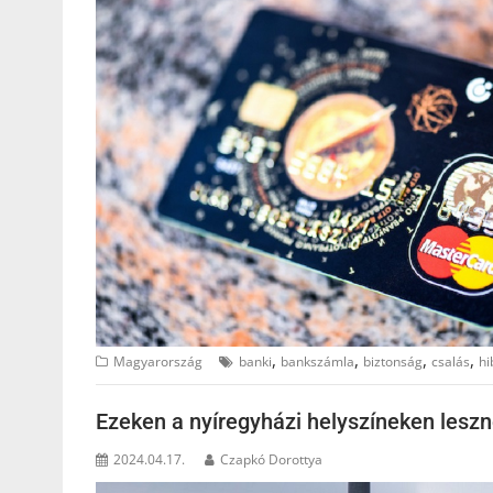
,
,
,
,
Magyarország
banki
bankszámla
biztonság
csalás
hi
Ezeken a nyíregyházi helyszíneken leszn
2024.04.17.
Czapkó Dorottya