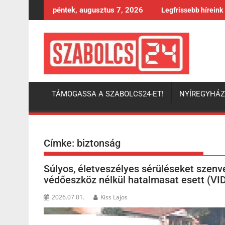
Skip
péntek, augusztus 7, 2026
Legfrissebb híreink
to
content
TÁMOGASSA A SZABOLCS24-ET!
NYÍREGYHÁ
Címke:
biztonság
Súlyos, életveszélyes sérüléseket szenve
védőeszköz nélkül hatalmasat esett (V
2026.07.01.
Kiss Lajos