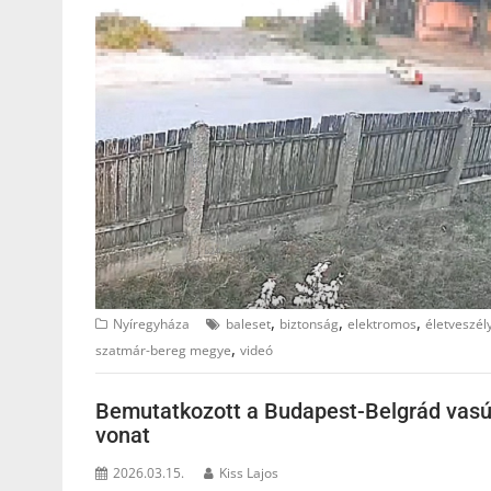
,
,
,
Nyíregyháza
baleset
biztonság
elektromos
életveszél
,
szatmár-bereg megye
videó
Bemutatkozott a Budapest-Belgrád vasút i
vonat
2026.03.15.
Kiss Lajos