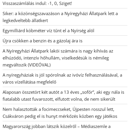
Visszaszámlálás indul: -1, 0, Sziget!
Siker: a közönségszavazáson a Nyíregyházi Állatpark lett a
legkedveltebb állatkert
Egymilliárd köbméter víz tűnt el a Nyírség alól
Újra csökken a benzin és a gázolaj ára is
A Nyíregyházi Állatpark lakói számára is nagy kihívás az
elhúzódó, intenzív hőhullám, viselkedésük is némileg
megváltozik (VIDEÓVAL)
A nyíregyháziak is jól spórolnak az ivóvíz felhasználásával, a
város vízellátása megfelelő
Alaposan összetört két autót a 13 éves „sofőr”, aki egy nála is
fiatalabb utast fuvarozott, elfutott volna, de nem sikerült
Nem halasztották a focimeccseket, Újpesten rosszul lett,
Csákváron pedig el is hunyt mérkőzés közben egy játékos
Magyarország jobban látszik közelről – Médiaszemle a