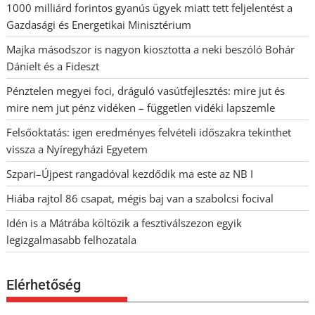
1000 milliárd forintos gyanús ügyek miatt tett feljelentést a
Gazdasági és Energetikai Minisztérium
Majka másodszor is nagyon kiosztotta a neki beszóló Bohár
Dánielt és a Fideszt
Pénztelen megyei foci, dráguló vasútfejlesztés: mire jut és
mire nem jut pénz vidéken – független vidéki lapszemle
Felsőoktatás: igen eredményes felvételi időszakra tekinthet
vissza a Nyíregyházi Egyetem
Szpari–Újpest rangadóval kezdődik ma este az NB I
Hiába rajtol 86 csapat, mégis baj van a szabolcsi focival
Idén is a Mátrába költözik a fesztiválszezon egyik
legizgalmasabb felhozatala
Elérhetőség