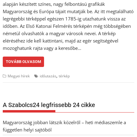
alapján készített színes, nagy felbontású grafikák
Magyarország és Európa tájait mutatják be. Az itt megtalálható
legrégebbi térképpel egészen 1785-ig utazhatunk vissza az
időben. Az Első Katonai Felmérés térképén még többségében
németül olvashatók a magyar városok nevei. A térkép
eléréséhez ide kell kattintani, majd az egér segítségével
mozoghatunk rajta vagy a keresőbe…
TOVÁBB OLVASOM
,
Megyei hírek
időutazás
térkép
A Szabolcs24 legfrissebb 24 cikke
Magyarország jobban látszik közelről – heti médiaszemle a
független helyi sajtóból