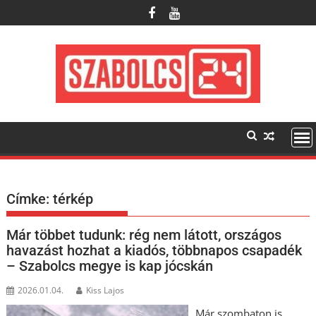
Skip
to
content
Címke:
térkép
Már többet tudunk: rég nem látott, országos
havazást hozhat a kiadós, többnapos csapadék
– Szabolcs megye is kap jócskán
2026.01.04.
Kiss Lajos
Már szombaton is