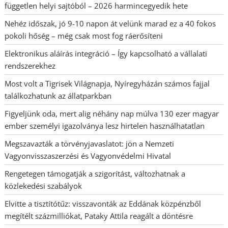
független helyi sajtóból – 2026 harmincegyedik hete
Nehéz időszak, jó 9-10 napon át velünk marad ez a 40 fokos
pokoli hőség – még csak most fog ráerősíteni
Elektronikus aláírás integráció – Így kapcsolható a vállalati
rendszerekhez
Most volt a Tigrisek Világnapja, Nyíregyházán számos fajjal
találkozhatunk az állatparkban
Figyeljünk oda, mert alig néhány nap múlva 130 ezer magyar
ember személyi igazolványa lesz hirtelen használhatatlan
Megszavazták a törvényjavaslatot: jön a Nemzeti
Vagyonvisszaszerzési és Vagyonvédelmi Hivatal
Rengetegen támogatják a szigorítást, változhatnak a
közlekedési szabályok
Elvitte a tisztítótűz: visszavonták az Eddának közpénzből
megítélt százmilliókat, Pataky Attila reagált a döntésre