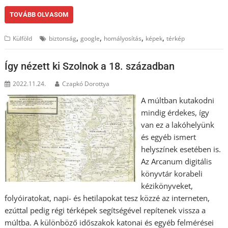
TOVÁBB OLVASOM
,
,
,
,
Külföld
biztonság
google
homályosítás
képek
térkép
Így nézett ki Szolnok a 18. században
2022.11.24.
Czapkó Dorottya
A múltban kutakodni
mindig érdekes, így
van ez a lakóhelyünk
és egyéb ismert
helyszínek esetében is.
Az Arcanum digitális
könyvtár korabeli
kézikönyveket,
folyóiratokat, napi- és hetilapokat tesz közzé az interneten,
ezúttal pedig régi térképek segítségével repítenek vissza a
múltba. A különböző időszakok katonai és egyéb felmérései