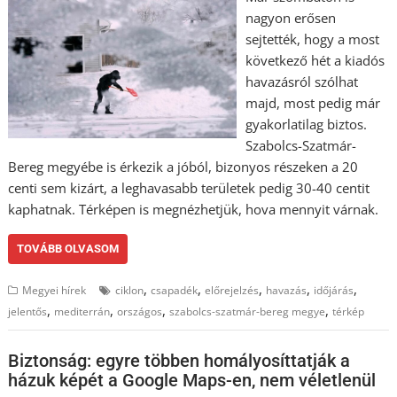
nagyon erősen
sejtették, hogy a most
következő hét a kiadós
havazásról szólhat
majd, most pedig már
gyakorlatilag biztos.
Szabolcs-Szatmár-
Bereg megyébe is érkezik a jóból, bizonyos részeken a 20
centi sem kizárt, a leghavasabb területek pedig 30-40 centit
kaphatnak. Térképen is megnézhetjük, hova mennyit várnak.
TOVÁBB OLVASOM
,
,
,
,
,
Megyei hírek
ciklon
csapadék
előrejelzés
havazás
időjárás
,
,
,
,
jelentős
mediterrán
országos
szabolcs-szatmár-bereg megye
térkép
Biztonság: egyre többen homályosíttatják a
házuk képét a Google Maps-en, nem véletlenül