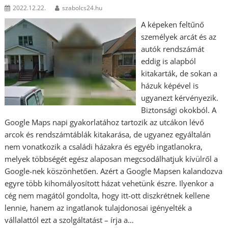
2022.12.22.
szabolcs24.hu
A képeken feltűnő
személyek arcát és az
autók rendszámát
eddig is alapból
kitakarták, de sokan a
házuk képével is
ugyanezt kérvényezik.
Biztonsági okokból. A
Google Maps napi gyakorlatához tartozik az utcákon lévő
arcok és rendszámtáblák kitakarása, de ugyanez egyáltalán
nem vonatkozik a családi házakra és egyéb ingatlanokra,
melyek többségét egész alaposan megcsodálhatjuk kívülről a
Google-nek köszönhetően. Azért a Google Mapsen kalandozva
egyre több kihomályosított házat vehetünk észre. Ilyenkor a
cég nem magától gondolta, hogy itt-ott diszkrétnek kellene
lennie, hanem az ingatlanok tulajdonosai igényelték a
vállalattól ezt a szolgáltatást – írja a…