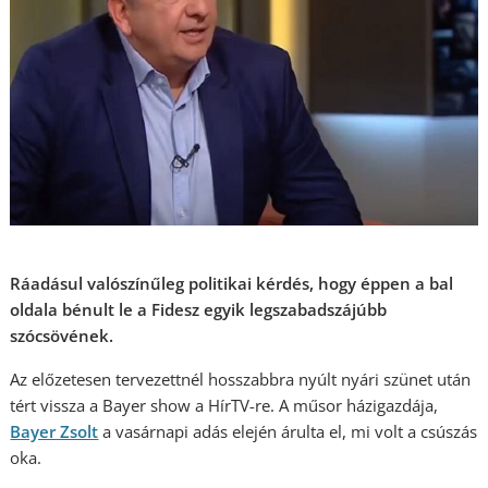
Ráadásul valószínűleg politikai kérdés, hogy éppen a bal
oldala bénult le a Fidesz egyik legszabadszájúbb
szócsövének.
Az előzetesen tervezettnél hosszabbra nyúlt nyári szünet után
tért vissza a Bayer show a HírTV-re. A műsor házigazdája,
Bayer Zsolt
a vasárnapi adás elején árulta el, mi volt a csúszás
oka.