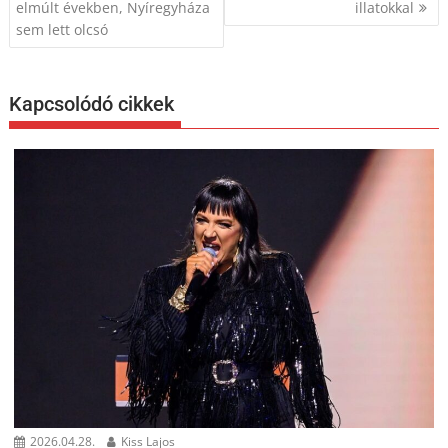
elmúlt években, Nyíregyháza
illatokkal
sem lett olcsó
Kapcsolódó cikkek
2026.04.28.
Kiss Lajos