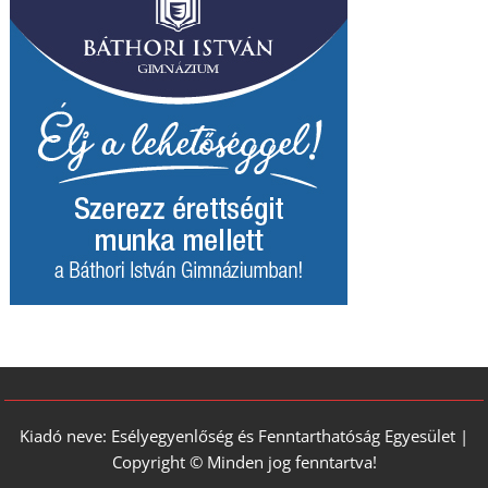
Kiadó neve: Esélyegyenlőség és Fenntarthatóság Egyesület |
Copyright © Minden jog fenntartva!