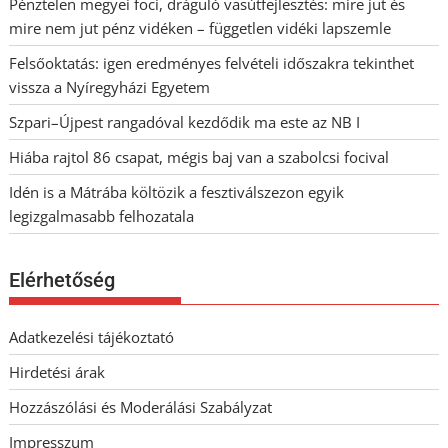
Pénztelen megyei foci, dráguló vasútfejlesztés: mire jut és
mire nem jut pénz vidéken – független vidéki lapszemle
Felsőoktatás: igen eredményes felvételi időszakra tekinthet
vissza a Nyíregyházi Egyetem
Szpari–Újpest rangadóval kezdődik ma este az NB I
Hiába rajtol 86 csapat, mégis baj van a szabolcsi focival
Idén is a Mátrába költözik a fesztiválszezon egyik
legizgalmasabb felhozatala
Elérhetőség
Adatkezelési tájékoztató
Hirdetési árak
Hozzászólási és Moderálási Szabályzat
Impresszum