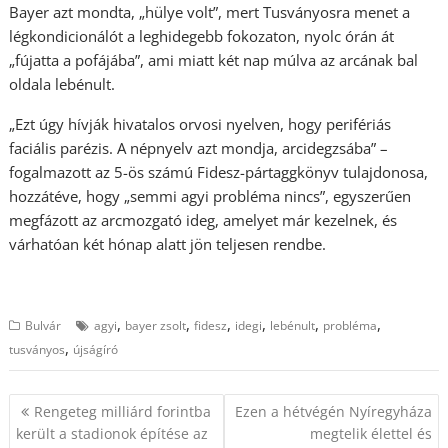
Bayer azt mondta, „hülye volt”, mert Tusványosra menet a
légkondicionálót a leghidegebb fokozaton, nyolc órán át
„fújatta a pofájába”, ami miatt két nap múlva az arcának bal
oldala lebénult.
„Ezt úgy hívják hivatalos orvosi nyelven, hogy perifériás
faciális parézis. A népnyelv azt mondja, arcidegzsába” –
fogalmazott az 5-ös számú Fidesz-pártaggkönyv tulajdonosa,
hozzátéve, hogy „semmi agyi probléma nincs”, egyszerűen
megfázott az arcmozgató ideg, amelyet már kezelnek, és
várhatóan két hónap alatt jön teljesen rendbe.
,
,
,
,
,
,
Bulvár
agyi
bayer zsolt
fidesz
idegi
lebénult
probléma
,
tusványos
újságíró
Bejegyzés
Rengeteg milliárd forintba
Ezen a hétvégén Nyíregyháza
navigáció
került a stadionok építése az
megtelik élettel és