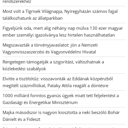
rendszerekhez
Most volt a Tigrisek Világnapja, Nyíregyházán számos fajjal
találkozhatunk az állatparkban
Figyeljünk oda, mert alig néhány nap múlva 130 ezer magyar
ember személyi igazolványa lesz hirtelen használhatatlan
Megszavazták a törvényjavaslatot: jön a Nemzeti
Vagyonvisszaszerzési és Vagyonvédelmi Hivatal
Rengetegen támogatják a szigorítást, változhatnak a
közlekedési szabályok
Elvitte a tisztítótűz: visszavonták az Eddának közpénzből
megítélt százmilliókat, Pataky Attila reagált a döntésre
1000 milliárd forintos gyanús ügyek miatt tett feljelentést a
Gazdasági és Energetikai Minisztérium
Majka másodszor is nagyon kiosztotta a neki beszóló Bohár
Dánielt és a Fideszt