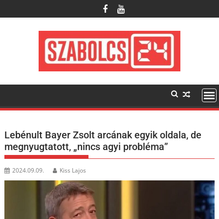
Skip
to
content
Lebénult Bayer Zsolt arcának egyik oldala, de
megnyugtatott, „nincs agyi probléma”
2024.09.09.
Kiss Lajos