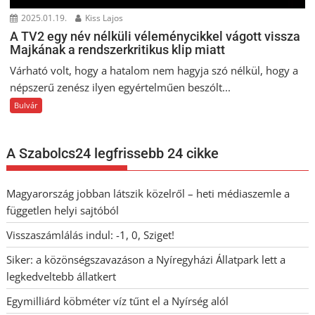
2025.01.19.
Kiss Lajos
A TV2 egy név nélküli véleménycikkel vágott vissza
Majkának a rendszerkritikus klip miatt
Várható volt, hogy a hatalom nem hagyja szó nélkül, hogy a
népszerű zenész ilyen egyértelműen beszólt...
Bulvár
A Szabolcs24 legfrissebb 24 cikke
Magyarország jobban látszik közelről – heti médiaszemle a
független helyi sajtóból
Visszaszámlálás indul: -1, 0, Sziget!
Siker: a közönségszavazáson a Nyíregyházi Állatpark lett a
legkedveltebb állatkert
Egymilliárd köbméter víz tűnt el a Nyírség alól