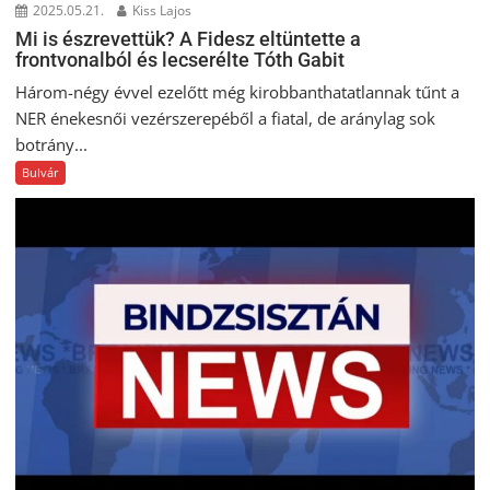
2025.05.21.
Kiss Lajos
Mi is észrevettük? A Fidesz eltüntette a
frontvonalból és lecserélte Tóth Gabit
Három-négy évvel ezelőtt még kirobbanthatatlannak tűnt a
NER énekesnői vezérszerepéből a fiatal, de aránylag sok
botrány...
Bulvár