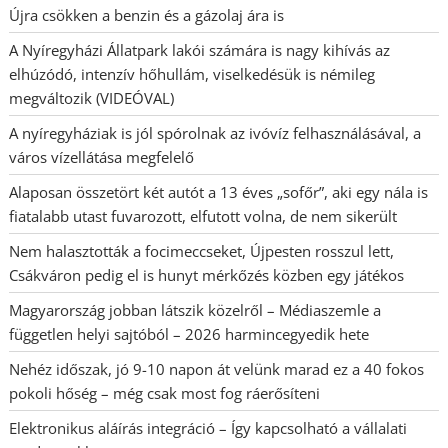
Újra csökken a benzin és a gázolaj ára is
A Nyíregyházi Állatpark lakói számára is nagy kihívás az
elhúzódó, intenzív hőhullám, viselkedésük is némileg
megváltozik (VIDEÓVAL)
A nyíregyháziak is jól spórolnak az ivóvíz felhasználásával, a
város vízellátása megfelelő
Alaposan összetört két autót a 13 éves „sofőr”, aki egy nála is
fiatalabb utast fuvarozott, elfutott volna, de nem sikerült
Nem halasztották a focimeccseket, Újpesten rosszul lett,
Csákváron pedig el is hunyt mérkőzés közben egy játékos
Magyarország jobban látszik közelről – Médiaszemle a
független helyi sajtóból – 2026 harmincegyedik hete
Nehéz időszak, jó 9-10 napon át velünk marad ez a 40 fokos
pokoli hőség – még csak most fog ráerősíteni
Elektronikus aláírás integráció – Így kapcsolható a vállalati