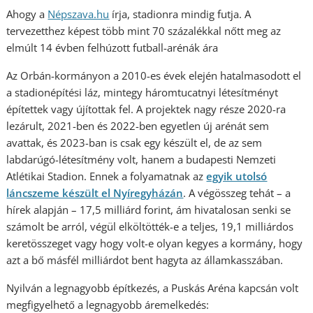
Ahogy a
Népsza
va.hu
írja, stadionra mindig futja. A
tervezetthez képest több mint 70 százalékkal nőtt meg az
elmúlt 14 évben felhúzott futball-arénák ára
Az Orbán-kormányon a ­2010-es évek elején hatalmasodott el
a stadion­építési láz, mintegy háromtucatnyi létesítményt
építettek vagy újítottak fel. A projektek nagy része 2020-ra
lezárult, 2021-ben és 2022-ben egyetlen új arénát sem
avattak, és 2023-ban is csak egy készült el, de az sem
labdarúgó-létesítmény volt, hanem a budapesti Nemzeti
Atlétikai Stadion. Ennek a folyamatnak az
egyik utolsó
láncszeme készült el Nyíregyházán
. A végösszeg tehát – a
hírek alapján – 17,5 milliárd forint, ám hivatalosan senki se
számolt be arról, végül elköltötték-e a teljes, 19,1 milliárdos
keretösszeget vagy hogy volt-e olyan kegyes a kormány, hogy
azt a bő másfél milliárdot bent hagyta az államkasszában.
Nyilván a legnagyobb építkezés, a Puskás Aréna kapcsán volt
megfigyelhető a legnagyobb áremelkedés: