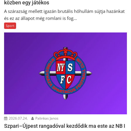
közben egy játékos
A szárazság mellett igazán brutális hőhullám sújtja hazánkat
és ez az állapot még romlani is fog...
Sport
2026.07.24.
Palinkas Janos
Szpari–Újpest rangadóval kezdődik ma este az NB I