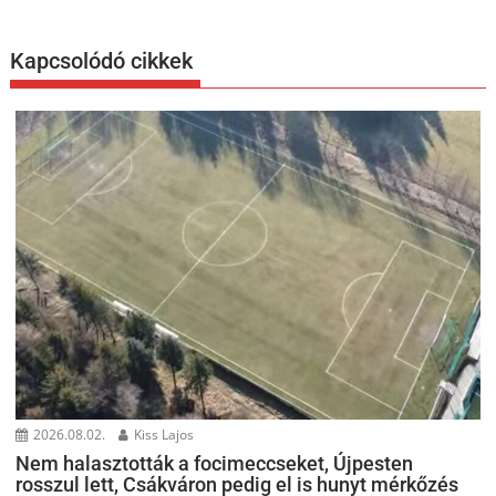
Kapcsolódó cikkek
2026.08.02.
Kiss Lajos
Nem halasztották a focimeccseket, Újpesten
rosszul lett, Csákváron pedig el is hunyt mérkőzés