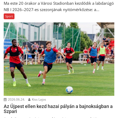
Ma este 20 órakor a Városi Stadionban kezdődik a labdarúgó
NB I 2026–2027-es szezonjának nyitómérkőzése: a...
Sport
2026.06.24.
Kiss Lajos
Az Újpest ellen kezd hazai pályán a bajnokságban a
Szpari