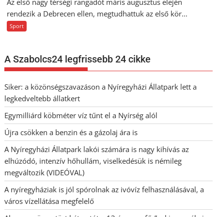
Az első nagy térségi rangadót máris augusztus elején
rendezik a Debrecen ellen, megtudhattuk az első kör...
Sport
A Szabolcs24 legfrissebb 24 cikke
Siker: a közönségszavazáson a Nyíregyházi Állatpark lett a
legkedveltebb állatkert
Egymilliárd köbméter víz tűnt el a Nyírség alól
Újra csökken a benzin és a gázolaj ára is
A Nyíregyházi Állatpark lakói számára is nagy kihívás az
elhúzódó, intenzív hőhullám, viselkedésük is némileg
megváltozik (VIDEÓVAL)
A nyíregyháziak is jól spórolnak az ivóvíz felhasználásával, a
város vízellátása megfelelő