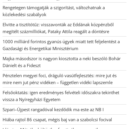
Rengetegen támogatják a szigorítást, változhatnak a
közlekedési szabályok
Elvitte a tisztítótűz: visszavonták az Eddának közpénzből
megítélt százmilliókat, Pataky Attila reagált a döntésre
1000 milliárd forintos gyanús ügyek miatt tett feljelentést a
Gazdasági és Energetikai Minisztérium
Majka másodszor is nagyon kiosztotta a neki beszóló Bohár
Dánielt és a Fideszt
Pénztelen megyei foci, dráguló vasútfejlesztés: mire jut és
mire nem jut pénz vidéken – független vidéki lapszemle
Felsőoktatás: igen eredményes felvételi időszakra tekinthet
vissza a Nyíregyházi Egyetem
Szpari–Újpest rangadóval kezdődik ma este az NB I
Hiába rajtol 86 csapat, mégis baj van a szabolcsi focival