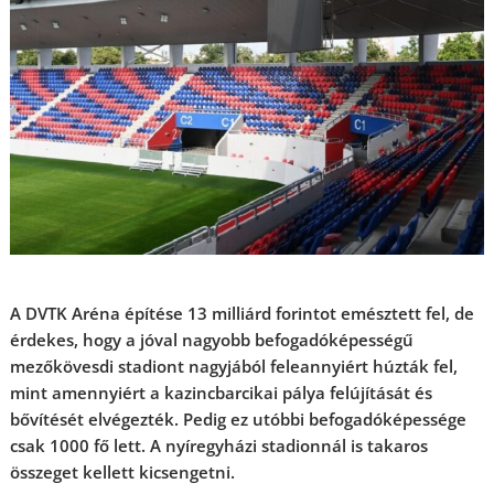
A DVTK Aréna építése 13 milliárd forintot emésztett fel, de
érdekes, hogy a jóval nagyobb befogadóképességű
mezőkövesdi stadiont nagyjából feleannyiért húzták fel,
mint amennyiért a kazincbarcikai pálya felújítását és
bővítését elvégezték. Pedig ez utóbbi befogadóképessége
csak 1000 fő lett. A nyíregyházi stadionnál is takaros
összeget kellett kicsengetni.