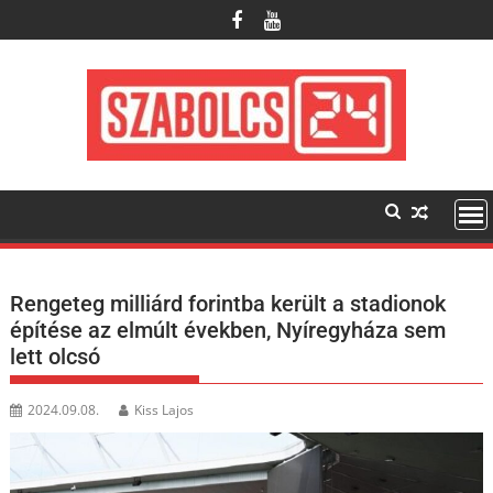
Skip
to
content
Rengeteg milliárd forintba került a stadionok
építése az elmúlt években, Nyíregyháza sem
lett olcsó
2024.09.08.
Kiss Lajos