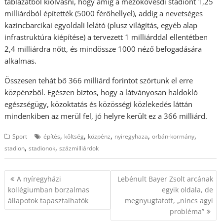
táblázatból kiolvasni, hogy amíg a mezőkövesdi stadiont 1,25
milliárdból építették (5000 férőhellyel), addig a nevetséges
kazincbarcikai egyoldali lelátó (plusz világítás, egyéb alap
infrastruktúra kiépítése) a tervezett 1 milliárddal ellentétben
2,4 milliárdra nőtt, és mindössze 1000 néző befogadására
alkalmas.
Összesen tehát bő 366 milliárd forintot szórtunk el erre
közpénzből. Egészen biztos, hogy a látványosan haldokló
egészségügy, közoktatás és közösségi közlekedés láttán
mindenkiben az merül fel, jó helyre került ez a 366 milliárd.
,
,
,
,
,
Sport
építés
költség
közpénz
nyiregyhaza
orbán-kormány
,
,
stadion
stadionok
százmilliárdok
Bejegyzés
A nyíregyházi
Lebénult Bayer Zsolt arcának
navigáció
kollégiumban borzalmas
egyik oldala, de
állapotok tapasztalhatók
megnyugtatott, „nincs agyi
probléma”