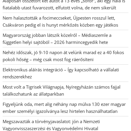
Alaposan összetört két autót a 13 éves „sofőr”, aki egy nála is
fiatalabb utast fuvarozott, elfutott volna, de nem sikerült
Nem halasztották a focimeccseket, Újpesten rosszul lett,
Csákváron pedig el is hunyt mérkőzés közben egy játékos
Magyarország jobban látszik közelről – Médiaszemle a
független helyi sajtóból – 2026 harmincegyedik hete
Nehéz időszak, jó 9-10 napon át velünk marad ez a 40 fokos
pokoli hőség – még csak most fog ráerősíteni
Elektronikus aláírás integráció – Így kapcsolható a vállalati
rendszerekhez
Most volt a Tigrisek Világnapja, Nyíregyházán számos fajjal
találkozhatunk az állatparkban
Figyeljünk oda, mert alig néhány nap múlva 130 ezer magyar
ember személyi igazolványa lesz hirtelen használhatatlan
Megszavazták a törvényjavaslatot: jön a Nemzeti
Vagyonvisszaszerzési és Vagyonvédelmi Hivatal