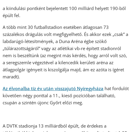
a kiindulási pontként bejelentett 100 milliárd helyett 190-ből
épült fel.
A több mint 30 futballstadion esetében átlagosan 73
százalékos drágulás volt megfigyelhető. És akkor ezek „csak” a
labdarúgó-létesítmények, a Duna Aréna égbe szökő
„túlárazottságáról” vagy az atlétikai vb-re épített stadionról
nem is beszéltünk (az megint más kérdés, hogy arról volt szó,
a seregszemle végeztével a kilencedik kerületi aréna az
átlagpolgár igényeit is kiszolgálja majd, ám ez azóta is ígéret
maradt).
Az élvonalba tíz év után visszajutó Nyíregyháza
hat fordulót
követően négy ponttal a 11., kieső pozícióban található,
csupán a szintén újonc Győrt előzi meg.
A DVTK stadionja 13 milliárdból épült, de érdekes a