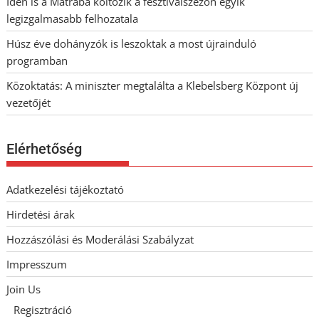
Idén is a Mátrába költözik a fesztiválszezon egyik
legizgalmasabb felhozatala
Húsz éve dohányzók is leszoktak a most újrainduló
programban
Közoktatás: A miniszter megtalálta a Klebelsberg Központ új
vezetőjét
Elérhetőség
Adatkezelési tájékoztató
Hirdetési árak
Hozzászólási és Moderálási Szabályzat
Impresszum
Join Us
Regisztráció