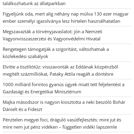
találkozhatunk az állatparkban
Figyeljünk oda, mert alig néhány nap múlva 130 ezer magyar
ember személyi igazolványa lesz hirtelen használhatatlan
Megszavazták a törvényjavaslatot: jön a Nemzeti
Vagyonvisszaszerzési és Vagyonvédelmi Hivatal
Rengetegen támogatják a szigorítást, változhatnak a
közlekedési szabályok
Elvitte a tisztítótűz: visszavonták az Eddának közpénzből
megítélt százmilliókat, Pataky Attila reagált a döntésre
1000 milliárd forintos gyanús ügyek miatt tett feljelentést a
Gazdasági és Energetikai Minisztérium
Majka másodszor is nagyon kiosztotta a neki beszóló Bohár
Dánielt és a Fideszt
Pénztelen megyei foci, dráguló vasútfejlesztés: mire jut és
mire nem jut pénz vidéken – független vidéki lapszemle