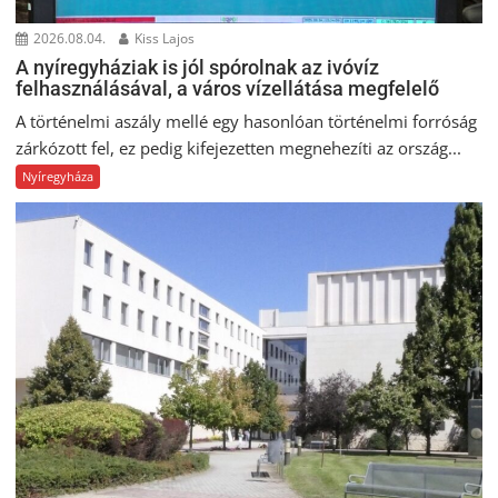
2026.08.04.
Kiss Lajos
A nyíregyháziak is jól spórolnak az ivóvíz
felhasználásával, a város vízellátása megfelelő
A történelmi aszály mellé egy hasonlóan történelmi forróság
zárkózott fel, ez pedig kifejezetten megnehezíti az ország...
Nyíregyháza