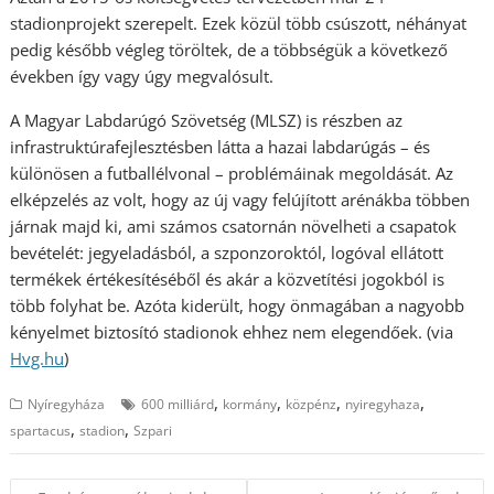
stadionprojekt szerepelt. Ezek közül több csúszott, néhányat
pedig később végleg töröltek, de a többségük a következő
években így vagy úgy megvalósult.
A Magyar Labdarúgó Szövetség (MLSZ) is részben az
infrastruktúrafejlesztésben látta a hazai labdarúgás – és
különösen a futballélvonal – problémáinak megoldását. Az
elképzelés az volt, hogy az új vagy felújított arénákba többen
járnak majd ki, ami számos csatornán növelheti a csapatok
bevételét: jegyeladásból, a szponzoroktól, logóval ellátott
termékek értékesítéséből és akár a közvetítési jogokból is
több folyhat be. Azóta kiderült, hogy önmagában a nagyobb
kényelmet biztosító stadionok ehhez nem elegendőek. (via
Hvg.hu
)
,
,
,
,
Nyíregyháza
600 milliárd
kormány
közpénz
nyiregyhaza
,
,
spartacus
stadion
Szpari
Bejegyzés