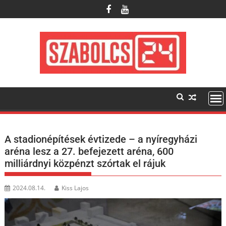
Skip
to
content
A stadionépítések évtizede – a nyíregyházi
aréna lesz a 27. befejezett aréna, 600
milliárdnyi közpénzt szórtak el rájuk
2024.08.14.
Kiss Lajos