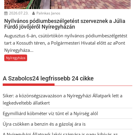
2026.07.23.
Palinkas Janos
Nyilvános pódiumbeszélgetést szerveznek a Júlia
Fürdő jövőjéről Nyíregyházán
Augusztus 6-án, csütörtökön nyilvános pódiumbeszélgetést
tart a Kossuth téren, a Polgármesteri Hivatal előtt az aPont
Nyíregyháza...
Nyíregyháza
A Szabolcs24 legfrissebb 24 cikke
Siker: a közönségszavazáson a Nyíregyházi Állatpark lett a
legkedveltebb állatkert
Egymilliárd köbméter víz tűnt el a Nyírség alól
Újra csökken a benzin és a gázolaj ára is
A Nyíregyházi Állatpark lakói számára is nagy kihívás az