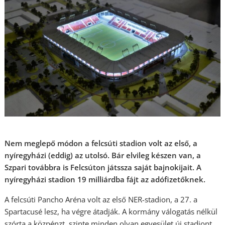
Nem meglepő módon a felcsúti stadion volt az első, a
nyíregyházi (eddig) az utolsó. Bár elvileg készen van, a
Szpari továbbra is Felcsúton játssza saját bajnokijait. A
nyíregyházi stadion 19 milliárdba fájt az adófizetőknek.
A felcsúti Pancho Aréna volt az első NER-stadion, a 27. a
Spartacusé lesz, ha végre átadják. A kormány válogatás nélkül
szórta a közpénzt, szinte minden olyan egyesület új stadiont