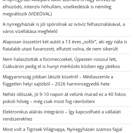
elhúzódó, intenzív hőhullám, viselkedésük is némileg
megváltozik (VIDEÓVAL)
A nyíregyháziak is jól spórolnak az ivóvíz felhasználásával, a
város vízellátása megfelelő
Alaposan összetört két autót a 13 éves „sofőr”, aki egy nála is
fiatalabb utast fuvarozott, elfutott volna, de nem sikerült
Nem halasztották a focimeccseket, Újpesten rosszul lett,
Csákváron pedig el is hunyt mérkőzés közben egy játékos
Magyarország jobban látszik közelről – Médiaszemle a
független helyi sajtóból – 2026 harmincegyedik hete
Nehéz időszak, jó 9-10 napon át velünk marad ez a 40 fokos
pokoli hőség – még csak most fog ráerősíteni
Elektronikus aláírás integráció – Így kapcsolható a vállalati
rendszerekhez
Most volt a Tigrisek Világnapja, Nyíregyházán számos fajjal