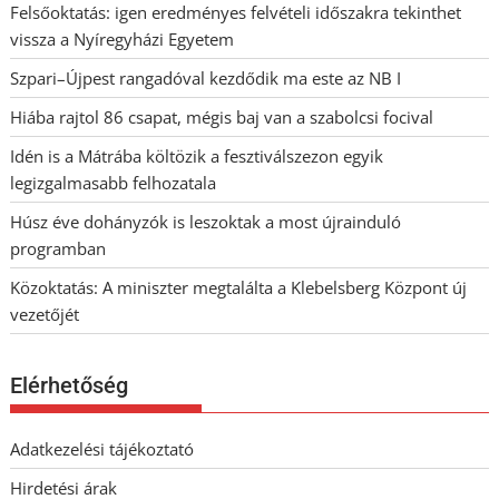
Felsőoktatás: igen eredményes felvételi időszakra tekinthet
vissza a Nyíregyházi Egyetem
Szpari–Újpest rangadóval kezdődik ma este az NB I
Hiába rajtol 86 csapat, mégis baj van a szabolcsi focival
Idén is a Mátrába költözik a fesztiválszezon egyik
legizgalmasabb felhozatala
Húsz éve dohányzók is leszoktak a most újrainduló
programban
Közoktatás: A miniszter megtalálta a Klebelsberg Központ új
vezetőjét
Elérhetőség
Adatkezelési tájékoztató
Hirdetési árak