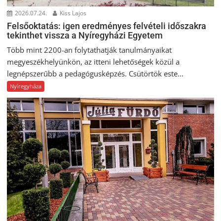
2026.07.24.
Kiss Lajos
Felsőoktatás: igen eredményes felvételi időszakra
tekinthet vissza a Nyíregyházi Egyetem
Több mint 2200-an folytathatják tanulmányaikat
megyeszékhelyünkön, az itteni lehetőségek közül a
legnépszerűbb a pedagógusképzés. Csütörtök este...
Nyíregyháza