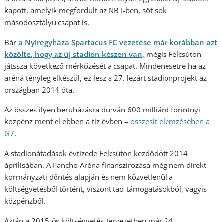
kapott, amelyik megfordult az NB I-ben, sőt sok
másodosztályú csapat is.
Bár
a Nyíregyháza Spartacus FC vezetése már korábban azt
közölte, hogy az új stadion készen van,
mégis Felcsúton
játssza következő mérkőzését a csapat. Mindenesetre ha az
aréna tényleg elkészül, ez lesz a 27. lezárt stadionprojekt az
országban 2014 óta.
Az összes ilyen beruházásra durván 600 milliárd forintnyi
közpénz ment el ebben a tíz évben –
összesít elemzésében a
G7
.
A stadionátadások évtizede Felcsúton kezdődött 2014
áprilisában. A Pancho Aréna finanszírozása még nem direkt
kormányzati döntés alapján és nem közvetlenül a
költségvetésből történt, viszont tao-támogatásokból, vagyis
közpénzből.
Aztán a 2015-ös költségvetés-tervezetben már 24