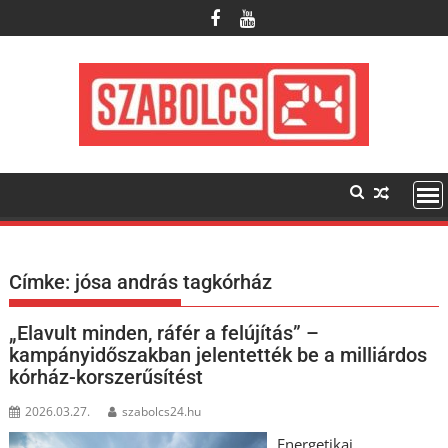
Skip
to
content
Címke:
jósa andrás tagkórház
„Elavult minden, ráfér a felújítás” –
kampányidőszakban jelentették be a milliárdos
kórház-korszerűsítést
2026.03.27.
szabolcs24.hu
Energetikai