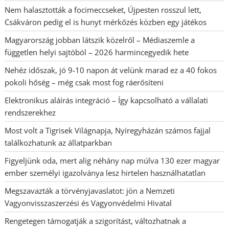
Nem halasztották a focimeccseket, Újpesten rosszul lett,
Csákváron pedig el is hunyt mérkőzés közben egy játékos
Magyarország jobban látszik közelről – Médiaszemle a
független helyi sajtóból – 2026 harmincegyedik hete
Nehéz időszak, jó 9-10 napon át velünk marad ez a 40 fokos
pokoli hőség – még csak most fog ráerősíteni
Elektronikus aláírás integráció – Így kapcsolható a vállalati
rendszerekhez
Most volt a Tigrisek Világnapja, Nyíregyházán számos fajjal
találkozhatunk az állatparkban
Figyeljünk oda, mert alig néhány nap múlva 130 ezer magyar
ember személyi igazolványa lesz hirtelen használhatatlan
Megszavazták a törvényjavaslatot: jön a Nemzeti
Vagyonvisszaszerzési és Vagyonvédelmi Hivatal
Rengetegen támogatják a szigorítást, változhatnak a