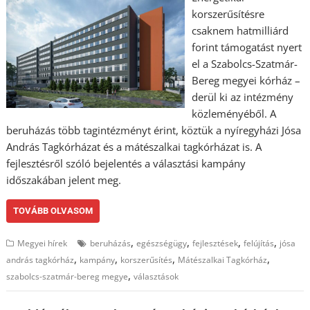
korszerűsítésre
csaknem hatmilliárd
forint támogatást nyert
el a Szabolcs-Szatmár-
Bereg megyei kórház –
derül ki az intézmény
közleményéből. A
beruházás több tagintézményt érint, köztük a nyíregyházi Jósa
András Tagkórházat és a mátészalkai tagkórházat is. A
fejlesztésről szóló bejelentés a választási kampány
időszakában jelent meg.
TOVÁBB OLVASOM
,
,
,
,
Megyei hírek
beruházás
egészségügy
fejlesztések
felújítás
jósa
,
,
,
,
andrás tagkórház
kampány
korszerűsítés
Mátészalkai Tagkórház
,
szabolcs-szatmár-bereg megye
választások