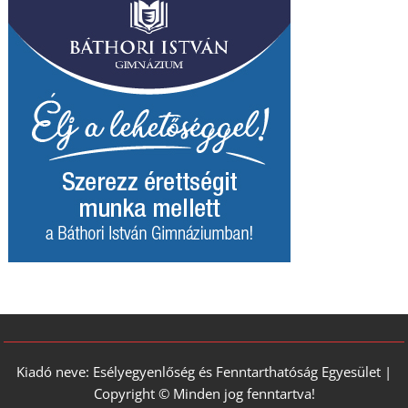
Kiadó neve: Esélyegyenlőség és Fenntarthatóság Egyesület |
Copyright © Minden jog fenntartva!