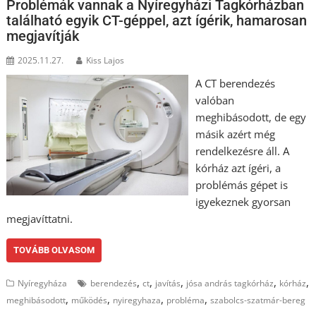
Problémák vannak a Nyíregyházi Tagkórházban
található egyik CT-géppel, azt ígérik, hamarosan
megjavítják
2025.11.27.
Kiss Lajos
A CT berendezés
valóban
meghibásodott, de egy
másik azért még
rendelkezésre áll. A
kórház azt ígéri, a
problémás gépet is
igyekeznek gyorsan
megjavíttatni.
TOVÁBB OLVASOM
,
,
,
,
,
Nyíregyháza
berendezés
ct
javítás
jósa andrás tagkórház
kórház
,
,
,
,
meghibásodott
működés
nyiregyhaza
probléma
szabolcs-szatmár-bereg