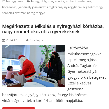
,
,
,
,
,
Nyíregyháza
beteg
dolgozók
ellátás
emberi
emberség
,
,
,
,
,
hozzáállás
jóindulat
jósa andrás tagkórház
nyiregyhaza
segítőkészség
szabolcs-szatmár-bereg megye
Megérkezett a Mikulás a nyíregyházi kórházba,
nagy örömet okozott a gyerekeknek
2024.12.05.
Kiss Lajos
Csütörtökön
mikuláscsomagokkal
lepték meg a Jósa
András Tagkórház
Gyermekosztályán
gyógyuló kis betegeket.
Ezzel a kedves
gesztussal
hozzájárultak a gyógyulásukhoz, és egy kis örömet,
vidámságot vittek a kórházban töltött napjaikba.