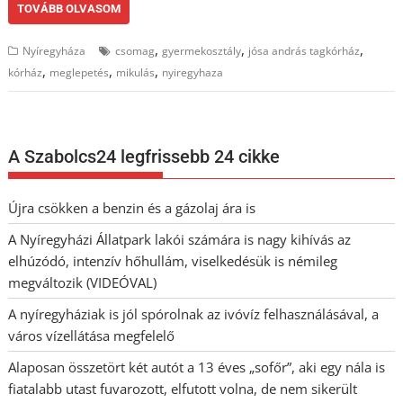
TOVÁBB OLVASOM
,
,
,
Nyíregyháza
csomag
gyermekosztály
jósa andrás tagkórház
,
,
,
kórház
meglepetés
mikulás
nyiregyhaza
A Szabolcs24 legfrissebb 24 cikke
Újra csökken a benzin és a gázolaj ára is
A Nyíregyházi Állatpark lakói számára is nagy kihívás az
elhúzódó, intenzív hőhullám, viselkedésük is némileg
megváltozik (VIDEÓVAL)
A nyíregyháziak is jól spórolnak az ivóvíz felhasználásával, a
város vízellátása megfelelő
Alaposan összetört két autót a 13 éves „sofőr”, aki egy nála is
fiatalabb utast fuvarozott, elfutott volna, de nem sikerült