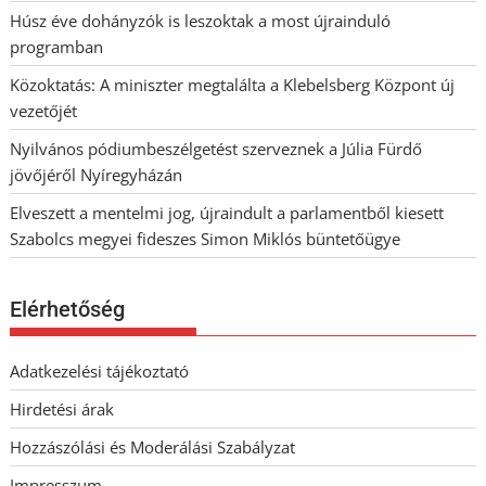
Húsz éve dohányzók is leszoktak a most újrainduló
programban
Közoktatás: A miniszter megtalálta a Klebelsberg Központ új
vezetőjét
Nyilvános pódiumbeszélgetést szerveznek a Júlia Fürdő
jövőjéről Nyíregyházán
Elveszett a mentelmi jog, újraindult a parlamentből kiesett
Szabolcs megyei fideszes Simon Miklós büntetőügye
Elérhetőség
Adatkezelési tájékoztató
Hirdetési árak
Hozzászólási és Moderálási Szabályzat
Impresszum