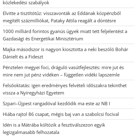
közlekedési szabályok
Elvitte a tisztítótűz: visszavonták az Eddának közpénzből
megítélt százmilliókat, Pataky Attila reagált a döntésre
1000 milliárd forintos gyanús ügyek miatt tett feljelentést a
Gazdasági és Energetikai Minisztérium
Majka másodszor is nagyon kiosztotta a neki beszóló Bohár
Dánielt és a Fideszt
Pénztelen megyei foci, dráguló vasútfejlesztés: mire jut és
mire nem jut pénz vidéken – független vidéki lapszemle
Felsőoktatás: igen eredményes felvételi időszakra tekinthet
vissza a Nyíregyházi Egyetem
Szpari–Újpest rangadóval kezdődik ma este az NB I
Hiába rajtol 86 csapat, mégis baj van a szabolcsi focival
Idén is a Mátrába költözik a fesztiválszezon egyik
legizgalmasabb felhozatala