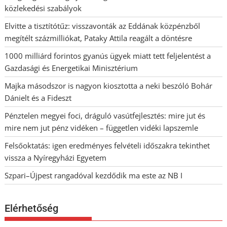
közlekedési szabályok
Elvitte a tisztítótűz: visszavonták az Eddának közpénzből
megítélt százmilliókat, Pataky Attila reagált a döntésre
1000 milliárd forintos gyanús ügyek miatt tett feljelentést a
Gazdasági és Energetikai Minisztérium
Majka másodszor is nagyon kiosztotta a neki beszóló Bohár
Dánielt és a Fideszt
Pénztelen megyei foci, dráguló vasútfejlesztés: mire jut és
mire nem jut pénz vidéken – független vidéki lapszemle
Felsőoktatás: igen eredményes felvételi időszakra tekinthet
vissza a Nyíregyházi Egyetem
Szpari–Újpest rangadóval kezdődik ma este az NB I
Elérhetőség