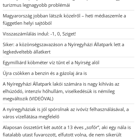
turizmus legnagyobb problémái
Magyarország jobban látszik közelről – heti médiaszemle a
független helyi sajtóból
Visszaszámlálás indul: -1, 0, Sziget!
Siker: a közönségszavazáson a Nyíregyházi Állatpark lett a
legkedveltebb állatkert
Egymilliárd köbméter víz tűnt el a Nyírség alól
Újra csökken a benzin és a gázolaj ára is
A Nyíregyházi Állatpark lakói számára is nagy kihívás az
elhúzódó, intenzív hőhullám, viselkedésük is némileg
megváltozik (VIDEÓVAL)
A nyíregyháziak is jól spórolnak az ivóvíz felhasználásával, a
város vízellátása megfelelő
Alaposan összetört két autót a 13 éves „sofőr”, aki egy nála is
fiatalabb utast fuvarozott, elfutott volna, de nem sikerült