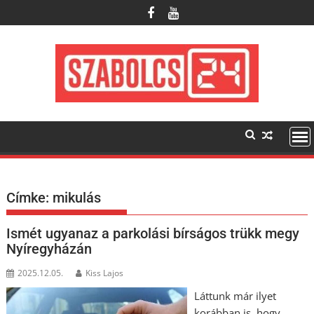
Skip
to
content
Címke:
mikulás
Ismét ugyanaz a parkolási bírságos trükk megy
Nyíregyházán
2025.12.05.
Kiss Lajos
Láttunk már ilyet
korábban is, hogy