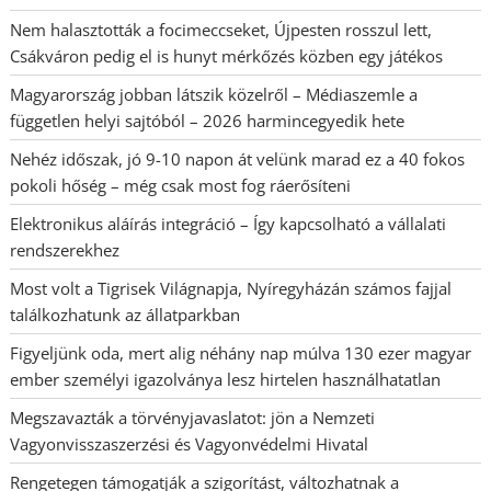
Nem halasztották a focimeccseket, Újpesten rosszul lett,
Csákváron pedig el is hunyt mérkőzés közben egy játékos
Magyarország jobban látszik közelről – Médiaszemle a
független helyi sajtóból – 2026 harmincegyedik hete
Nehéz időszak, jó 9-10 napon át velünk marad ez a 40 fokos
pokoli hőség – még csak most fog ráerősíteni
Elektronikus aláírás integráció – Így kapcsolható a vállalati
rendszerekhez
Most volt a Tigrisek Világnapja, Nyíregyházán számos fajjal
találkozhatunk az állatparkban
Figyeljünk oda, mert alig néhány nap múlva 130 ezer magyar
ember személyi igazolványa lesz hirtelen használhatatlan
Megszavazták a törvényjavaslatot: jön a Nemzeti
Vagyonvisszaszerzési és Vagyonvédelmi Hivatal
Rengetegen támogatják a szigorítást, változhatnak a