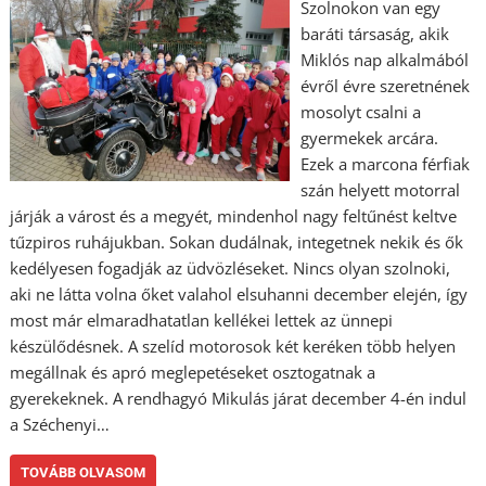
Szolnokon van egy
baráti társaság, akik
Miklós nap alkalmából
évről évre szeretnének
mosolyt csalni a
gyermekek arcára.
Ezek a marcona férfiak
szán helyett motorral
járják a várost és a megyét, mindenhol nagy feltűnést keltve
tűzpiros ruhájukban. Sokan dudálnak, integetnek nekik és ők
kedélyesen fogadják az üdvözléseket. Nincs olyan szolnoki,
aki ne látta volna őket valahol elsuhanni december elején, így
most már elmaradhatatlan kellékei lettek az ünnepi
készülődésnek. A szelíd motorosok két keréken több helyen
megállnak és apró meglepetéseket osztogatnak a
gyerekeknek. A rendhagyó Mikulás járat december 4-én indul
a Széchenyi…
TOVÁBB OLVASOM