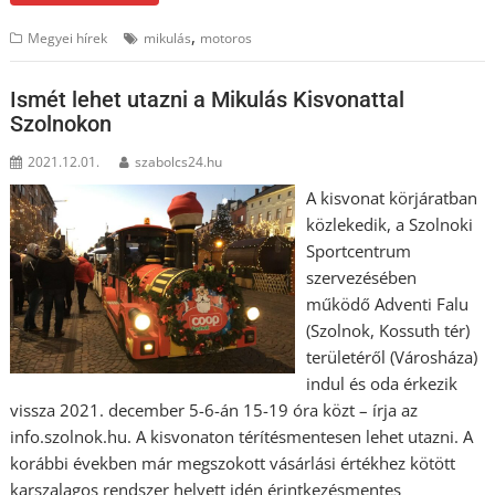
,
Megyei hírek
mikulás
motoros
Ismét lehet utazni a Mikulás Kisvonattal
Szolnokon
2021.12.01.
szabolcs24.hu
A kisvonat körjáratban
közlekedik, a Szolnoki
Sportcentrum
szervezésében
működő Adventi Falu
(Szolnok, Kossuth tér)
területéről (Városháza)
indul és oda érkezik
vissza 2021. december 5-6-án 15-19 óra közt – írja az
info.szolnok.hu. A kisvonaton térítésmentesen lehet utazni. A
korábbi években már megszokott vásárlási értékhez kötött
karszalagos rendszer helyett idén érintkezésmentes