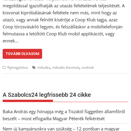
megoldással igazolhatják az utazás feltételének teljesítését. A
kisvonat kipróbálásának feltétele nem más, mint hogy az
utazó, vagy annak felnőtt kísérője a Coop Klub tagja, azaz
Coop törzsvásárló legyen, és felszálláskor a mobiltelefonján
felmutassa a letöltött Coop Klub mobil applikációt, vagy
ennek…
TOVÁBB OLVASOM
,
,
Nyíregyháza
mikulás
mikulás kisvonat
szolnok
A Szabolcs24 legfrissebb 24 cikke
Baka András egy hónapja még a Tiszától független államfőről
beszélt – most elfogadta Magyar Péterék felkérését
Nem új kampányokra van szükség – 12 pontban a magyar