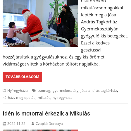
Csütörtökön
mikuláscsomagokkal
lepték meg a Jósa
András Tagkórház
Gyermekosztályán
gyógyuló kis betegeket.
Ezzel a kedves
gesztussal
hozzájárultak a gyógyulásukhoz, és egy kis örömet,
vidámságot vittek a kórházban töltött napjaikba.
TOVÁBB OLVASOM
,
,
,
Nyíregyháza
csomag
gyermekosztály
jósa andrás tagkórház
,
,
,
kórház
meglepetés
mikulás
nyiregyhaza
Idén is motorral érkezik a Mikulás
2022.11.22.
Czapkó Dorottya