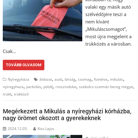
valaki egy másik autó
szélvédőjére teszi a
nem kívánt
„Mikuláscsomagot”,
most újra megjelent a
trükközés a városban.
Csak…
TOVÁBB OLVASOM
,
,
,
,
,
,
Nyíregyháza
áldozat
autó
bírság
csomag
fizetése
mikulás
,
,
,
,
,
nyiregyhaza
parkolás
pótdíj
rosszindulat
szabolcs-szatmár-bereg megye
,
trükk
trükköző
Megérkezett a Mikulás a nyíregyházi kórházba,
nagy örömet okozott a gyerekeknek
2024.12.05.
Kiss Lajos