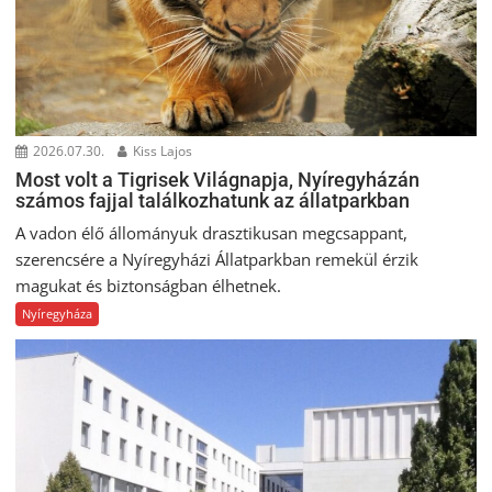
2026.07.30.
Kiss Lajos
Most volt a Tigrisek Világnapja, Nyíregyházán
számos fajjal találkozhatunk az állatparkban
A vadon élő állományuk drasztikusan megcsappant,
szerencsére a Nyíregyházi Állatparkban remekül érzik
magukat és biztonságban élhetnek.
Nyíregyháza