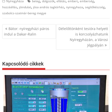
,
,
,
,
,
Nyíregyháza
beteg
dolgozók
ellátás
emberi
emberség
,
,
,
,
,
hozzáállás
jóindulat
jósa andrás tagkórház
nyiregyhaza
segítőkészség
szabolcs-szatmár-bereg megye
Bejegyzés
Bátor: nyíregyházi páros
Délelőttönként tesióra helyett
navigáció
indul a Dakar-Ralin
is korcsolyázhatunk
Nyíregyházán, a Városi
Jégpályán
Kapcsolódó cikkek