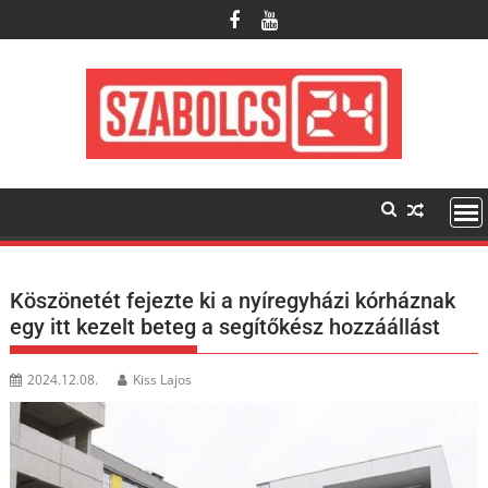
Skip
to
content
Köszönetét fejezte ki a nyíregyházi kórháznak
egy itt kezelt beteg a segítőkész hozzáállást
2024.12.08.
Kiss Lajos