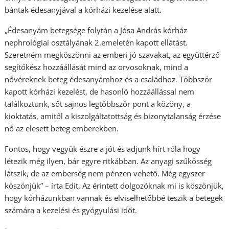
bántak édesanyjával a kórházi kezelése alatt.
„Édesanyám betegsége folytán a Jósa András kórház
nephrológiai osztályának 2.emeletén kapott ellátást.
Szeretném megköszönni az emberi jó szavakat, az együttérző
segítőkész hozzáállását mind az orvosoknak, mind a
nővéreknek beteg édesanyámhoz és a családhoz. Többször
kapott kórházi kezelést, de hasonló hozzáállással nem
találkoztunk, sőt sajnos legtöbbször pont a közöny, a
kioktatás, amitől a kiszolgáltatottság és bizonytalanság érzése
nő az elesett beteg emberekben.
Fontos, hogy vegyük észre a jót és adjunk hírt róla hogy
létezik még ilyen, bár egyre ritkábban. Az anyagi szűkösség
látszik, de az emberség nem pénzen vehető. Még egyszer
köszönjük” – írta Edit. Az érintett dolgozóknak mi is köszönjük,
hogy kórházunkban vannak és elviselhetőbbé teszik a betegek
számára a kezelési és gyógyulási időt.