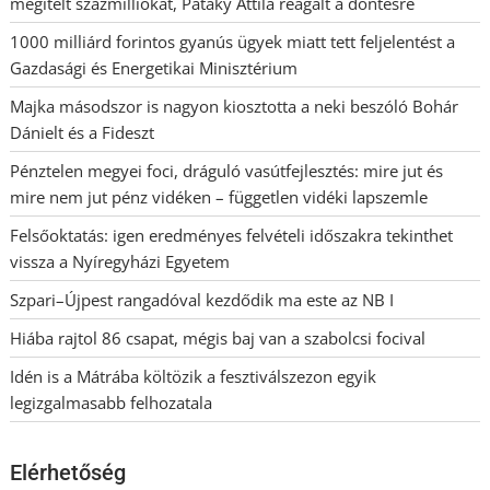
megítélt százmilliókat, Pataky Attila reagált a döntésre
1000 milliárd forintos gyanús ügyek miatt tett feljelentést a
Gazdasági és Energetikai Minisztérium
Majka másodszor is nagyon kiosztotta a neki beszóló Bohár
Dánielt és a Fideszt
Pénztelen megyei foci, dráguló vasútfejlesztés: mire jut és
mire nem jut pénz vidéken – független vidéki lapszemle
Felsőoktatás: igen eredményes felvételi időszakra tekinthet
vissza a Nyíregyházi Egyetem
Szpari–Újpest rangadóval kezdődik ma este az NB I
Hiába rajtol 86 csapat, mégis baj van a szabolcsi focival
Idén is a Mátrába költözik a fesztiválszezon egyik
legizgalmasabb felhozatala
Elérhetőség