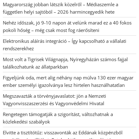
Magyarország jobban látszik közelről – Médiaszemle a
független helyi sajtóból – 2026 harmincegyedik hete
Nehéz időszak, jó 9-10 napon át velünk marad ez a 40 fokos
pokoli hőség – még csak most fog ráerősíteni
Elektronikus aláírás integráció – Így kapcsolható a vállalati
rendszerekhez
Most volt a Tigrisek Világnapja, Nyíregyházán számos fajjal
találkozhatunk az állatparkban
Figyeljünk oda, mert alig néhány nap múlva 130 ezer magyar
ember személyi igazolványa lesz hirtelen használhatatlan
Megszavazták a törvényjavaslatot: jön a Nemzeti
Vagyonvisszaszerzési és Vagyonvédelmi Hivatal
Rengetegen támogatják a szigorítást, változhatnak a
közlekedési szabályok
Elvitte a tisztítótűz: visszavonták az Eddának közpénzből