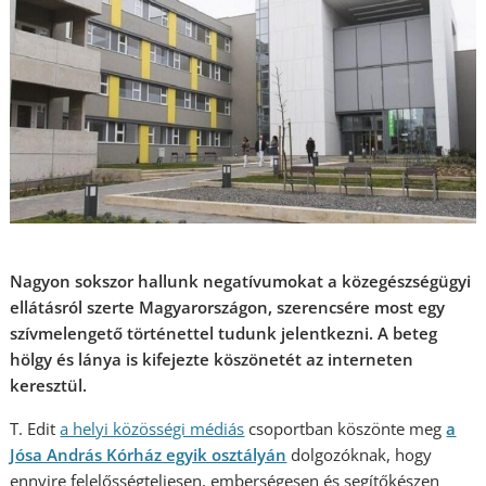
Nagyon sokszor hallunk negatívumokat a közegészségügyi
ellátásról szerte Magyarországon, szerencsére most egy
szívmelengető történettel tudunk jelentkezni. A beteg
hölgy és lánya is kifejezte köszönetét az interneten
keresztül.
T. Edit
a helyi közösségi médiás
csoportban köszönte meg
a
Jósa András Kórház egyik osztályán
dolgozóknak, hogy
ennyire felelősségteljesen, emberségesen és segítőkészen