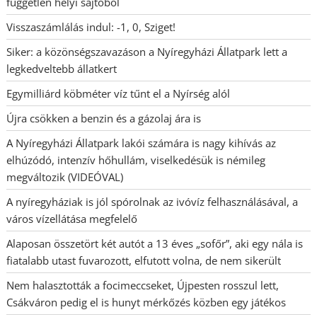
független helyi sajtóból
Visszaszámlálás indul: -1, 0, Sziget!
Siker: a közönségszavazáson a Nyíregyházi Állatpark lett a
legkedveltebb állatkert
Egymilliárd köbméter víz tűnt el a Nyírség alól
Újra csökken a benzin és a gázolaj ára is
A Nyíregyházi Állatpark lakói számára is nagy kihívás az
elhúzódó, intenzív hőhullám, viselkedésük is némileg
megváltozik (VIDEÓVAL)
A nyíregyháziak is jól spórolnak az ivóvíz felhasználásával, a
város vízellátása megfelelő
Alaposan összetört két autót a 13 éves „sofőr”, aki egy nála is
fiatalabb utast fuvarozott, elfutott volna, de nem sikerült
Nem halasztották a focimeccseket, Újpesten rosszul lett,
Csákváron pedig el is hunyt mérkőzés közben egy játékos