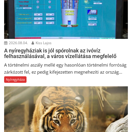
2026.08.04.
Kiss Lajos
A nyíregyháziak is jól spórolnak az ivóvíz
felhasználásával, a város vízellátása megfelelő
A történelmi aszály mellé egy hasonlóan történelmi forróság
zárkózott fel, ez pedig kifejezetten megnehezíti az ország...
Nyíregyháza