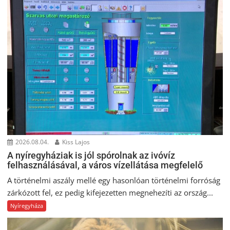
2026.08.04.
Kiss Lajos
A nyíregyháziak is jól spórolnak az ivóvíz
felhasználásával, a város vízellátása megfelelő
A történelmi aszály mellé egy hasonlóan történelmi forróság
zárkózott fel, ez pedig kifejezetten megnehezíti az ország...
Nyíregyháza