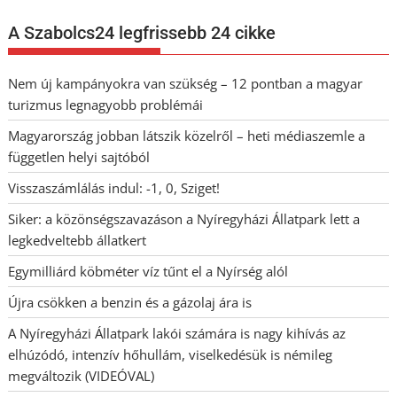
A Szabolcs24 legfrissebb 24 cikke
Nem új kampányokra van szükség – 12 pontban a magyar
turizmus legnagyobb problémái
Magyarország jobban látszik közelről – heti médiaszemle a
független helyi sajtóból
Visszaszámlálás indul: -1, 0, Sziget!
Siker: a közönségszavazáson a Nyíregyházi Állatpark lett a
legkedveltebb állatkert
Egymilliárd köbméter víz tűnt el a Nyírség alól
Újra csökken a benzin és a gázolaj ára is
A Nyíregyházi Állatpark lakói számára is nagy kihívás az
elhúzódó, intenzív hőhullám, viselkedésük is némileg
megváltozik (VIDEÓVAL)