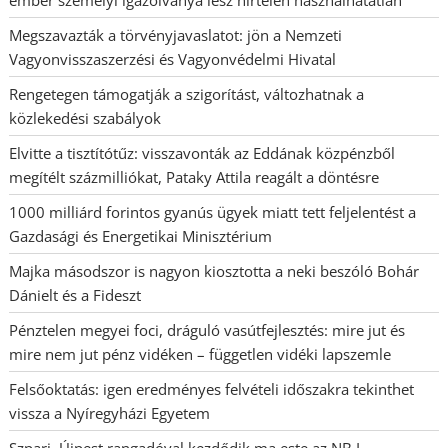
Megszavazták a törvényjavaslatot: jön a Nemzeti
Vagyonvisszaszerzési és Vagyonvédelmi Hivatal
Rengetegen támogatják a szigorítást, változhatnak a
közlekedési szabályok
Elvitte a tisztítótűz: visszavonták az Eddának közpénzből
megítélt százmilliókat, Pataky Attila reagált a döntésre
1000 milliárd forintos gyanús ügyek miatt tett feljelentést a
Gazdasági és Energetikai Minisztérium
Majka másodszor is nagyon kiosztotta a neki beszóló Bohár
Dánielt és a Fideszt
Pénztelen megyei foci, dráguló vasútfejlesztés: mire jut és
mire nem jut pénz vidéken – független vidéki lapszemle
Felsőoktatás: igen eredményes felvételi időszakra tekinthet
vissza a Nyíregyházi Egyetem
Szpari–Újpest rangadóval kezdődik ma este az NB I