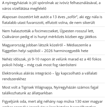
A nyíregyháziak is jól spórolnak az ivóvíz felhasználásával, a
város vízellátása megfelelő
Alaposan összetört két autót a 13 éves „sofőr”, aki egy nála is
fiatalabb utast fuvarozott, elfutott volna, de nem sikerült
Nem halasztották a focimeccseket, Újpesten rosszul lett,
Csákváron pedig el is hunyt mérkőzés közben egy játékos
Magyarország jobban látszik közelről – Médiaszemle a
független helyi sajtóból – 2026 harmincegyedik hete
Nehéz időszak, jó 9-10 napon át velünk marad ez a 40 fokos
pokoli hőség – még csak most fog ráerősíteni
Elektronikus aláírás integráció – Így kapcsolható a vállalati
rendszerekhez
Most volt a Tigrisek Világnapja, Nyíregyházán számos fajjal
találkozhatunk az állatparkban
Figyeljünk oda, mert alig néhány nap múlva 130 ezer magyar
ember személyi igazolványa lesz hirtelen használhatatlan