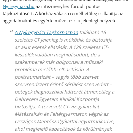
Nyiregyhaza.hu
az intézményhez fordult pontos
tájékoztatásért. A kórház válasza remélhetőleg csillapítja az
aggodalmakat és egyértelművé teszi a jelenlegi helyzetet.
A Nyíregyházi Tagkórházban
található 16
szeletes CT jelenleg is működik, és biztosítja
az akut esetek ellátását. A 128 szeletes CT-
készülék valóban meghibásodott, de a
szakemberek már dolgoznak a műszaki
probléma mielőbbi elhárításán. A
politraumatizált – vagyis több szervet,
szervrendszert érintő sérülést szenvedett –
betegek diagnosztikai hátterét átmenetileg a
Debreceni Egyetem Klinikai Központja
biztosítja. A tervezett CT-vizsgálatokat
Mátészalkán és Fehérgyarmaton végzik az
Országos Mentőszolgálattal együttműködve,
ahol megfelelő kapacitások és körülmények