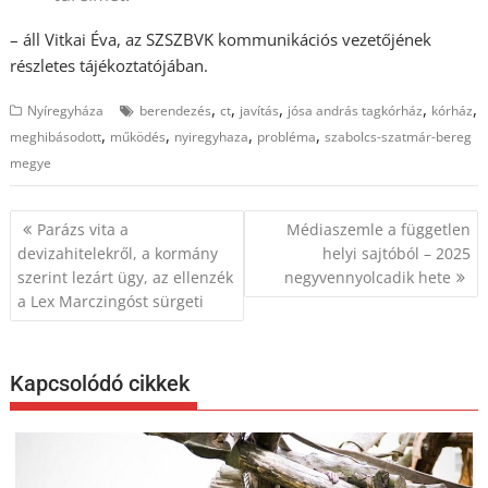
– áll Vitkai Éva, az SZSZBVK kommunikációs vezetőjének
részletes tájékoztatójában.
,
,
,
,
,
Nyíregyháza
berendezés
ct
javítás
jósa andrás tagkórház
kórház
,
,
,
,
meghibásodott
működés
nyiregyhaza
probléma
szabolcs-szatmár-bereg
megye
Bejegyzés
Parázs vita a
Médiaszemle a független
navigáció
devizahitelekről, a kormány
helyi sajtóból – 2025
szerint lezárt ügy, az ellenzék
negyvennyolcadik hete
a Lex Marczingóst sürgeti
Kapcsolódó cikkek