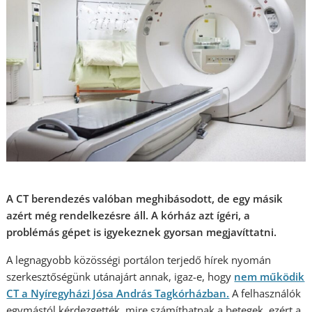
A CT berendezés valóban meghibásodott, de egy másik
azért még rendelkezésre áll. A kórház azt ígéri, a
problémás gépet is igyekeznek gyorsan megjavíttatni.
A legnagyobb közösségi portálon terjedő hírek nyomán
szerkesztőségünk utánajárt annak, igaz-e, hogy
nem működik
CT a Nyíregyházi Jósa András Tagkórházban.
A felhasználók
egymástól kérdezgették, mire számíthatnak a betegek, ezért a