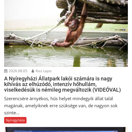
2026.08.05.
Kiss Lajos
A Nyíregyházi Állatpark lakói számára is nagy
kihívás az elhúzódó, intenzív hőhullám,
viselkedésük is némileg megváltozik (VIDEÓVAL)
Szerencsére árnyékos, hűs helyet mindegyik állat talál
magának, amelyiknek erre szüksége van, de nagyon sok
szinte...
Nyíregyháza